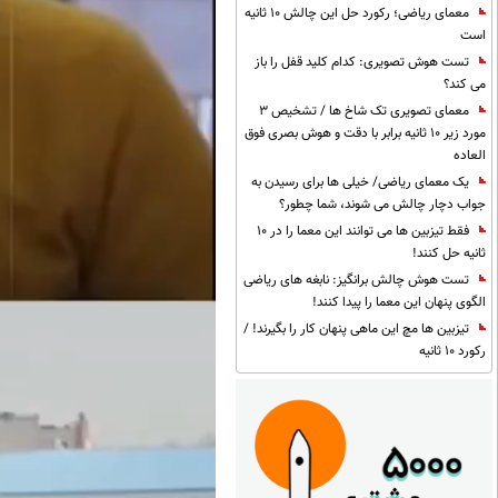
معمای ریاضی؛ رکورد حل این چالش 10 ثانیه
است
تست هوش تصویری: کدام کلید قفل را باز
می کند؟
معمای تصویری تک شاخ ها / تشخیص 3
مورد زیر 10 ثانیه برابر با دقت و هوش بصری فوق
العاده
یک معمای ریاضی/ خیلی ها برای رسیدن به
جواب دچار چالش می شوند، شما چطور؟
فقط تیزبین ها می توانند این معما را در 10
ثانیه حل کنند!
تست هوش چالش برانگیز: نابغه های ریاضی
الگوی پنهان این معما را پیدا کنند!
تیزبین ها مچ این ماهی پنهان کار را بگیرند! /
رکورد 10 ثانیه