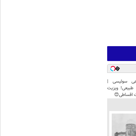
عی سوئیسی |
طبیعی! ویزیت
ت اقساطی😍