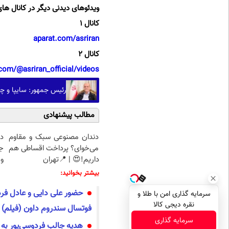
ویدئوهای دیدنی دیگر در کانال های
کانال 1
aparat.com/asriran
کانال 2
com/@asriran_official/videos
رئیس جمهور: سایپا و چن
مطالب پیشنهادی
دندان مصنوعی سبک و مقاوم
د
می‌خوای؟ پرداخت اقساطی هم
ج
داریم!😍 | 📍تهران
و 
بیشتر بخوانید:
حضور علی دایی و عادل فرد
سرمایه گذاری امن با طلا و
نقره دیجی کالا
فوتسال سندروم داون (فیلم)
سرمایه گذاری
هدیه جالب فردوسی‌پور به 