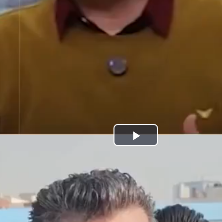
Play
Video