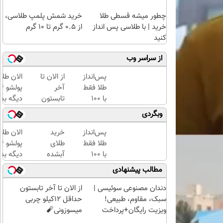
چطور میشه قسطی طلا
خرید شمش پلمپ طلاسی،
خرید | با طلاسی پس انداز
از ۰.۵ گرم تا ۱۰ گرم
کنید
از سراسر وب
پس‌انداز
از الان تا
الان طلا
طلا فقط
آخر
با ۱۰۰
تابستون
دیگه بده
هزارتومان
حداقل
سرمایه‌گ
وبگردی
(امن و
12کیلو
طلا با ا
راحت)
چربی
بی‌بهره
پس‌انداز
خرید
الان طلا
میسوزونی
طلا فقط
طلای
🧨
با ۱۰۰
آبشده
دیگه بده
هزارتومان
حتی با
سرمایه‌گ
مطالب پیشنهادی
(امن و
۱۰۰هزارتومان
طلا با ا
راحت)
بی‌بهره
دندان مصنوعی سوئیسی |
از الان تا آخر تابستون
سبک، مقاوم، طبیعی!
حداقل 12کیلو چربی
ویزیت رایگان+پرداخت
میسوزونی🧨
اقساطی😍