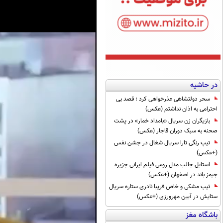
در حاشیه
سحر دولتشاهی عذرخواهی کرد ؛ قصد بی
احترامی به اذان نداشتم (عکس)
بازیگران زن سریال «بامداد خمار» در پشت
صحنه به سبک دوران قاجار (عکس)
تیپ رنگی تارا سریال شغال در جشن نفس
(+عکس)
استایل جالب مدل روس فیلم ایرانی جزیره
جیمز باند در اصفهان (+عکس)
تیپ مشکی و خاص فریبا نادری ستاره سریال
ستایش در آیین مهرورزی (+عکس)
باشگاه مغز