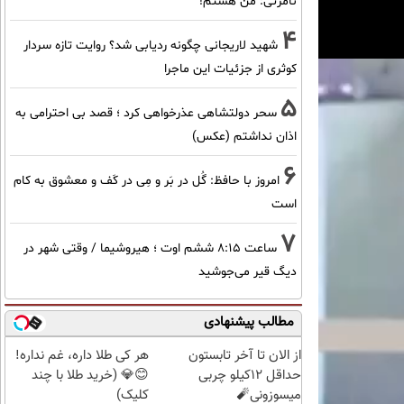
نامرئی: من هستم!
4
شهید لاریجانی چگونه ردیابی شد؟ روایت تازه سردار
کوثری از جزئیات این ماجرا
5
سحر دولتشاهی عذرخواهی کرد ؛ قصد بی احترامی به
اذان نداشتم (عکس)
6
امروز با حافظ: گُل در بَر و مِی در کَف و معشوق به کام
است
7
ساعت ۸:۱۵ ششم اوت ؛ هیروشیما / وقتی شهر در
دیگ قیر می‌جوشید
مطالب پیشنهادی
از الان تا آخر تابستون
هر کی طلا داره، غم نداره!
حداقل 12کیلو چربی
😊💎 (خرید طلا با چند
میسوزونی🧨
کلیک)