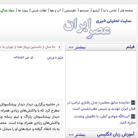
صفحه اول
تماس با ما
آرشیو
جستجو
نظرسنجی
آب و هوا
اوقات شرعی
پیوند ها
سواد زندگی
فیلم
بیشتر »»
50 سال از نخستین پرواز هما از تهران به نیویورک گذشت/ مسافران ویژه: الیزابت تیلور و اردشیر زاهدی (+عکس)
فیلم
»
ورزش
کد خبر
۱۰۳۵۱۵۲
نماینده سابق مجلس: مدل رفتاری ترامپ در
در حاشیه برگزاری دیدار دیدار پیشکسوتان
قبال ایران تهدید و سپس عقب‌نشینی است
مطرح کرد که با واکنش‌های زیادی همراه ب
دیدار پیشکسوتان پاراگ و تیم رسانه و
آیت‌الله جوادی آملی: با ناقضان وحدت
واکنش‌های زیادی همراه بوده است. محمد
مبارزه کنید
به باد انتقاد گرفته و حرف‌های او را مبتذل خ
آموزش زبان انگلیسی
بیشتر »»