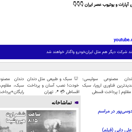
 آپارات و یوتیوب عصر ایران 👇👇👇
youtube.
د شرکت دیگر هم مثل ایران‌خودرو واگذار خواهند شد
ندان مصنوعی سوئیسی:
🦷 سبک و طبیعی مثل دندان
دندان مصنو
دیدترین فناوری اروپا، سبک
خودت! نصب آسان و پرداخت
سبک، مقاوم، 
مقاوم | پرداخت قسطی
اقساطی 💳 📍 تهران
رایگان+پرداخ
تماشاخانه
وسی‌پور در مراسم
علی دایی (فیلم)