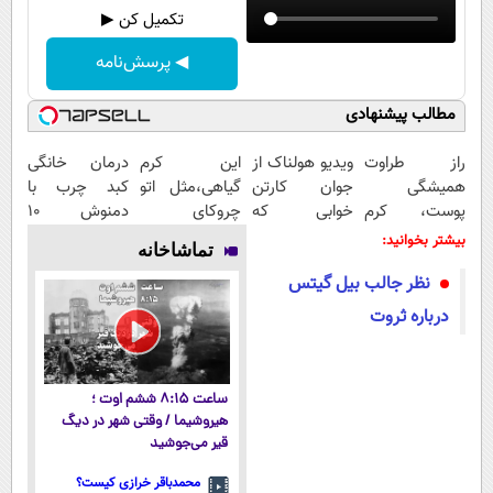
تکمیل کن ▶
◀ پرسش‌نامه
مطالب پیشنهادی
راز طراوت
ویدیو هولناک از
این کرم
درمان خانگی
همیشگی
جوان کارتن
گیاهی،مثل اتو
کبد چرب با
پوست، کرم
خوابی که
چروکای
دمنوش 10
جوانساز جلبک
میلیاردر شد.
پوستتوصاف
گیاه+55%
بیشتر بخوانید:
تماشاخانه
با 45%تخفیف
آموزش رایگان
میکنه!50%تخفیف
تخفیف
نظر جالب بيل ‌گيتس
درباره ثروت
ساعت ۸:۱۵ ششم اوت ؛
هیروشیما / وقتی شهر در دیگ
قیر می‌جوشید
محمدباقر خرازی کیست؟