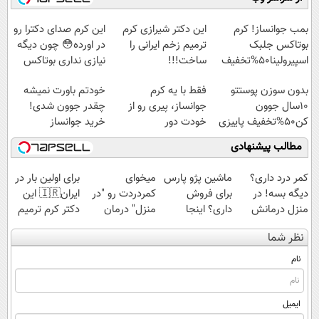
◂پرسش‌نامه▸
◗پرسش‌نامه◖
بمب جوانساز! کرم
این دکتر شیرازی کرم
این کرم صدای دکترا رو
بوتاکس جلبک
ترمیم زخم ایرانی را
در اورده😳 چون دیگه
اسپیرولینا50%تخفیف
ساخت!!!
نیازی نداری بوتاکس
کنی!!!
بدون سوزن پوستتو
فقط با یه کرم
خودتم باورت نمیشه
10سال جوون
جوانساز، پیری رو از
چقدر جوون شدی!
کن50%تخفیف پاییزی
خودت دور
خرید جوانساز
کن(تخفیف50%)
اسپیرولینا با تخفیف
مطالب پیشنهادی
ویژه
کمر درد داری؟
ماشین پژو پارس
میخوای
برای اولین بار در
دیگه بسه! در
برای فروش
کمردردت رو "در
ایران🇮🇷 این
منزل درمانش
داری؟ اینجا
منزل" درمان
دکتر کرم ترمیم
کن
سریع بفروشش
کنی؟ (◂فیلم +
کننده 23 روزه
نظر شما
(◀پرسش‌نامه)
◂پرسش‌نامه)
ساخت!
نام
ایمیل