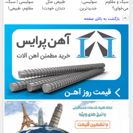
سبک و مقاوم
سوئیسی:
طبیعی مثل
سوئیسی | سبک،
می‌خوای؟
جدیدترین
دندان خودت!
مقاوم، طبیعی!
پرداخت اقساطی
فناوری اروپا،
نصب آسان و
ویزیت
بازگشت به بالای صفحه
هم داریم!😍 |
سبک و مقاوم |
پرداخت اقساطی
رایگان+پرداخت
📍تهران
پرداخت قسطی
💳 📍 تهران
اقساطی😍