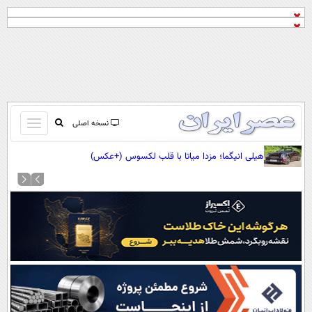
باز
نسخه اصلی
و
صفحه اول
هیلی انیگما؛ مزدا میاتا با قلب لکسوس (+عکس)
بسته
تماس با ما
کردن
آرشیو
منو
جستجو
نظرسنجی
آب و هوا
اوقات شرعی
پیوند ها
سواد زندگی