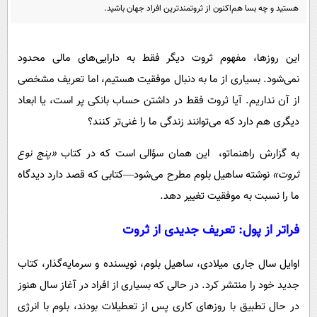
پیامک
سرگرمی
هستید و چه بسا هم‌اکنون از ثروتمندترین افراد جهان باشید.
روانشناسی
فناوری
این روزها، مفهوم ثروت دیگر فقط به دارایی‌های مالی محدود
آشپزی
گوناگون
نمی‌شود. بسیاری از ما به دنبال موفقیت هستیم، اما تعریف مشخصی
دانلود
حوادث
از آن نداریم. آیا ثروت فقط در داشتن حساب بانکی پر است، یا ابعاد
محیط زیست
دیگری هم دارد که می‌توانند زندگی ما را غنی‌تر کنند؟
سلامت
به گزارش راهنماتو، این همان سؤالی است که در کتاب
«پنج نوع
فرهنگی
ثروت»
نوشته ساهیل بلوم مطرح می‌شود—کتابی که قصد دارد دیدگاه
بین الملل
ما را نسبت به موفقیت تغییر دهد.
اجتماعی
فراتر از پول: تعریف جدیدی از ثروت
حیات وحش
اوایل سال جاری میلادی، ساهیل بلوم، نویسنده و سرمایه‌گذار، کتاب
سیاست خارجی
جدید خود را منتشر کرد. در حالی که بسیاری از افراد در آغاز سال هنوز
در حال تطبیق با روزهای کاری پس از تعطیلات بودند، بلوم با انرژی