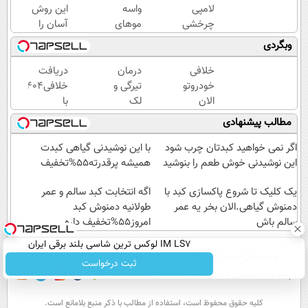
لامپی
واسه
این روش
چرخشی
موهای
آسان را
360
پرپشتت
برای لاغری
وبگردی
درجه
تنگ
شکم و
فقط
شده؟
پهلو
خلافی
درمان
دریافت
امروز
پک
معرفی
خودروتو
تیرگی و
خلافی۱۴۰۴
حراج
تقویت
کردند
الان
لک
با
شد🔥
مو
ببین، با
پوست،با
جزییات...
مطالب پیشنهادی
پرداخت
با45%تخفیف
پلاک و
لوسیون
(استعلام
درب
کد
روشن
و
اگر نمی خواهید کبدتان چرب شود
با این نوشیدنی گیاهی کبدت
منزل
ملی،
کننده
پرداخت)
این نوشیدنی خوش طعم را بنوشید
همیشه پرقدرته55%تخفیف
بدون
ویتامین
نیاز به
یک کلیک تا شروع پاکسازی کبد با
c!
اگه انتخابت کبد سالم و عمر
مراجعه
دمنوش گیاهی.الان بخر یه عمر
طولانیه دمنوش کبد
سالم باش
حضوری
امروز55%تخفیف داره
IM LS7 لوکس ترین شاسی بلند برقی ایران
صفحه اول
فیلم
عصر ایران۲
درباره عصرایران
تماس با ما
آرشیو
جستجو
ثبت درخواست
پیوندها
نظرسنجی
آب و هوا
اوقات شرعی
سواد زندگی
كليه حقوق محفوظ است، استفاده از مطالب با ذكر منبع بلامانع است.