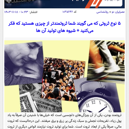
سیاسی
اقتصاد
عصرايران دو
»
روانشناسی
کد
۱۰۳۵۶۴۶
انتشار:
۱۰:۴۳ - ۱۸-۱۱-۱۴۰۳
جامعه
اقتصادی
۵ نوع ثروتی که می‌ گویند شما ثروتمندتر از چیزی هستید که فکر
می‌کنید + شیوه‌ های تولید آن‌ ها
ورزشی
اجتماعی
خودرو
بین الملل
حوادث
فرهنگ و هنر
سیاست خارجی
سلامت
علم و دانش
یک برش دانایی
قرآن
فناوری و It
محیط زیست
گوناگون
علمی
سفر و تفریح
فیلم
سرگرمی
اخبار کریپتو
عصر ایران 2
اقتصاد
باشگاه مغز
آموزش زبان
خواندنی ها و دیدنی ها
ورزش
مجله تصویری سلاح
ثروتمند بودن، یکی از آن ویژگی‌های دلچسبی است که خیلی‌ها با شنیدن آن صرفاً به یاد
داستان کوتاه
پول زیاد، تفریحات تجملی و سبک زندگی پر زرق و برق میفتند. این درحالیست که ثروت
سیاست
مالی، صرفاً یکی از ابعاد ثروت است. شما برای تولید ثروت نیازمند انواعی دیگری از ثروت