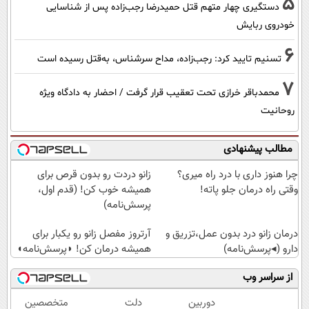
5
دستگیری چهار متهم قتل حمیدرضا رجب‌زاده پس از شناسایی
خودروی ربایش
6
تسنیم تایید کرد: رجب‌زاده، مداح سرشناس، به‌قتل رسیده است
7
محمدباقر خرازی تحت تعقیب قرار گرفت / احضار به دادگاه ویژه
روحانیت
مطالب پیشنهادی
چرا هنوز داری با درد راه میری؟
زانو دردت رو بدون قرص برای
وقتی راه درمان جلو پاته!
همیشه خوب کن! (قدم اول،
پرسش‌نامه)
درمان زانو درد بدون عمل،تزریق و
آرتروز مفصل زانو رو یکبار برای
دارو (◂پرسش‌نامه)
همیشه درمان کن! ◗پرسش‌نامه◖
از سراسر وب
دوربین
دلت
متخصصین