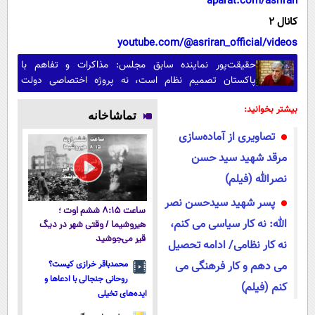
aparat.com/asriran
کانال 2
youtube.com/@asriran_official/videos
حقیقت‌پور نماینده سابق مجلس: مذاکرات و تفاهم با
پاکستان تصمیم نظام است، نه پروژه اختصاصی دولت
پزشکیان/ برخی جریان‌ها هرجا منافعشان اقتضا کند از رهبری
بیشتر بخوانید:
عبور می‌کنند
تماشاخانه
تصاویری از آماده‌سازی
مرقد شهید سید حسن
نصرالله (فیلم)
پسر شهید سیدحسن نصر
ساعت ۸:۱۵ ششم اوت ؛
الله: نه کار سیاسی می کنم،
هیروشیما / وقتی شهر در دیگ
قیر می‌جوشید
نه کار نظامی/ ادامه تحصیل
می دهم و کار فرهنگی می
محمدباقر خرازی کیست؟
روحانی جنجالی با ادعاها و
کنم (فیلم)
ایده‌های تخیلی