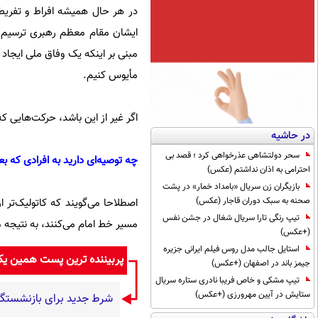
در هر حال همیشه افراط و تفری
ایشان مقام معظم رهبری ترسیم می‌
مبنی بر اینکه یک وفاق ملی ایجاد
مأیوس کنیم.
اگر غیر از این باشد، حرکت‌هایی 
در حاشیه
سحر دولتشاهی عذرخواهی کرد ؛ قصد بی
چه توصیه‌ای دارید به افرادی که بعض
احترامی به اذان نداشتم (عکس)
بازیگران زن سریال «بامداد خمار» در پشت
صحنه به سبک دوران قاجار (عکس)
اصطلاحا می‌گویند که کاتولیک‌تر ا
تیپ رنگی تارا سریال شغال در جشن نفس
مسیر خط امام می‌کنند، به نتیجه م
(+عکس)
استایل جالب مدل روس فیلم ایرانی جزیره
پربیننده ترین پست همین ی
جیمز باند در اصفهان (+عکس)
تیپ مشکی و خاص فریبا نادری ستاره سریال
ستایش در آیین مهرورزی (+عکس)
شرط جدید برای بازنشستگی