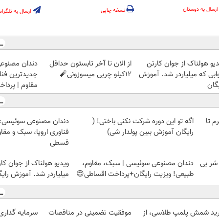
ارسال به دوستان
نسخه چاپی
ارسال به تلگرام
دیو هولناک از جوان کارتن
از الان تا آخر تابستون حداقل
دندان مصنوع
ابی که میلیاردر شد. آموزش
12کیلو چربی میسوزونی🧨
جدیدترین فناو
گان
مقاوم | پرد
لمپ طلاسی، از ۰.۵ گرم تا
اگه تو این دوره شرکت نکنی باختی! (
دندان مصنوعی سوئیسی:
رایگان آموزش ببین پولدار شی)
فناوری اروپا، سبک و مقا
قسطی
 شر بی
دندان مصنوعی سوئیسی | سبک، مقاوم،
ویدیو هولناک از جوان کا
طبیعی! ویزیت رایگان+پرداخت اقساطی😍
میلیاردر شد. آموزش رایگ
ید شمش پلمپ طلاسی، از
موفقیت تضمینی در مناقصات
سرمایه گذاری ا