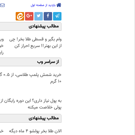
بازدید از صفحه اول
مطالب پیشنهادی
وام بگیر و قسطی طلا بخر! چی
وی
از این بهتر!! سریع احراز کن
خو
رای
از سراسر وب
خرید شمش پ
۱۰ گرم
به پول نیاز داری؟ این دوره رایگان از
پولی خلاصت میکنه
مطالب پیشنهادی
الان طلا بخر پولشو 4 ماه دیگه
خر