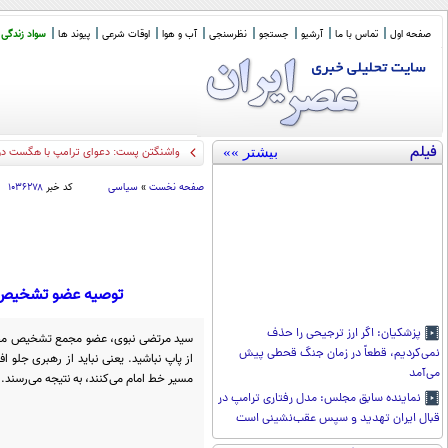
صفحه اول
تماس با ما
آرشیو
جستجو
نظرسنجی
آب و هوا
اوقات شرعی
پیوند ها
سواد زندگی
فیلم
بیشتر »»
واشنگتن پست: دعوای ترامپ با هگست دربا
صفحه نخست
»
سیاسی
کد خبر
۱۰۳۶۲۷۸
توصیه عضو تشخیص مص
پزشکیان: اگر ارز ترجیحی را حذف
سید مرتضی نبوی، عضو مجمع تشخیص مصلح
نمی‌کردیم، قطعاً در زمان جنگ قحطی پیش
از پاپ نباشید. یعنی نباید از رهبری جلو ا
می‌آمد
مسیر خط امام می‌کنند، به نتیجه می‌رسند.
نماینده سابق مجلس: مدل رفتاری ترامپ در
قبال ایران تهدید و سپس عقب‌نشینی است