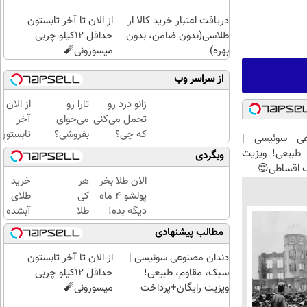
دریافت اعتبار خرید کالا از
از الان تا آخر تابستون
طلاسی(بدون ضامن، بدون
حداقل 12کیلو چربی
بهره)
میسوزونی🧨
از سراسر وب
زانو درد رو
تارا رو
از الان تا
تحمل می‌کنی
می‌خوای
آخر
که چی؟
بفروشی؟
تابستون
عی سوئیسی |
راه‌حلش
با
حداقل
طبیعی! ویزیت
وبگردی
همین‌جاست!
خودرو۴۵
12کیلو
ت اقساطی😍
یک‌روزه
چربی
الان طلا بخر
هر
خرید
بفروشش
میسوزون
پولشو 4 ماه
کی
طلای
🧨
دیگه بده!
طلا
آبشده
سرمایه‌گذاری
داره،
حتی با
مطالب پیشنهادی
طلا با اقساط
غم
۱۰۰هزارتومان
بی‌بهره
نداره!
دندان مصنوعی سوئیسی |
از الان تا آخر تابستون
😊💎
سبک، مقاوم، طبیعی!
حداقل 12کیلو چربی
(خرید
ویزیت رایگان+پرداخت
میسوزونی🧨
طلا با
اقساطی😍