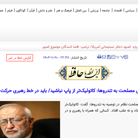
سیاسی
اقتصاد
جامعه
ورزشی
بین الملل
فرهنگ و هنر
علم و دانش
قرآن
گوناگون
فیلم
عصر 
ره کمبود ذخائر تسلیحاتی آمریکا/ ترامپ: افشا کنندگان موضوع کمبود مهمات، زندانی
_
‍‍‍ پ
پ
تاریخ انتشار:
۲۲:۳۸ - ۲۰-۱۱-۱۴۰۳
‌گزارش خطا در خبر
لحت به تندرو‌ها: کاتولیک‌تر از پاپ نباشید/ باید در خط رهبری حرکت 
ت نظام در توصیه به تندروها، گفت: کاتولیک‌تر
فتاد و نه عقب افتاد. کسانی که همراه با رهبری و در