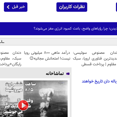
نظرات کاربران
خبر قبل
دیدن؛ چرا رؤیاهای واضح، باعث کمبود انرژی مغز می‌شوند؟
ندان مصنوعی سوئیسی:
درآمد ماهی 800 میلیونی رویا
دندان مصنو
دیدترین فناوری اروپا، سبک
نیست! امتحانش مجانیه😉
سبک، مقاوم، 
مقاوم | پرداخت قسطی
رایگان+پرداخ
تماشاخانه
اله دان تاریخ خواهند