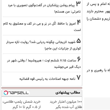
3
 امام و پس از
پیام روشن پزشکیان در گفت‌و‌گوی تصویری با مرد
ور محترم دارند
نامرئی: من هستم!
یم و دشمنان را
4
امروز با حافظ: گُل در بَر و مِی در کَف و معشوق به کام
است
5
شهید لاریجانی چگونه ردیابی شد؟ روایت تازه سردار
کوثری از جزئیات این ماجرا
6
ساعت ۸:۱۵ ششم اوت ؛ هیروشیما / وقتی شهر در
دیگ قیر می‌جوشید
ه با رهبری و در
7
نامه جبهه اصلاحات به رئیس قوه قضائیه
مطالب پیشنهادی
100 میلیون اعتبار خرید
خرید شمش پلمپ طلاسی،
طلای آب شده بگیر
از ۰.۵ گرم تا ۱۰ گرم