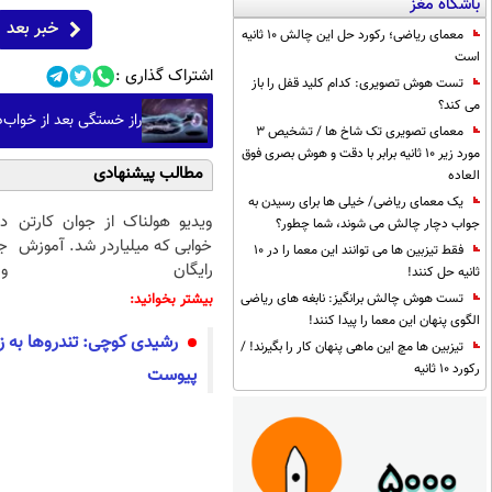
باشگاه مغز
خبر بعد
معمای ریاضی؛ رکورد حل این چالش 10 ثانیه
است
اشتراک گذاری :
تست هوش تصویری: کدام کلید قفل را باز
می کند؟
راز خستگی بعد از خواب‌
معمای تصویری تک شاخ ها / تشخیص 3
مورد زیر 10 ثانیه برابر با دقت و هوش بصری فوق
مطالب پیشنهادی
العاده
یک معمای ریاضی/ خیلی ها برای رسیدن به
ویدیو هولناک از جوان کارتن
د
جواب دچار چالش می شوند، شما چطور؟
خوابی که میلیاردر شد. آموزش
ج
فقط تیزبین ها می توانند این معما را در 10
رایگان
و 
ثانیه حل کنند!
بیشتر بخوانید:
تست هوش چالش برانگیز: نابغه های ریاضی
الگوی پنهان این معما را پیدا کنند!
رشیدی کوچی: تندروها به زب
تیزبین ها مچ این ماهی پنهان کار را بگیرند! /
رکورد 10 ثانیه
پیوست