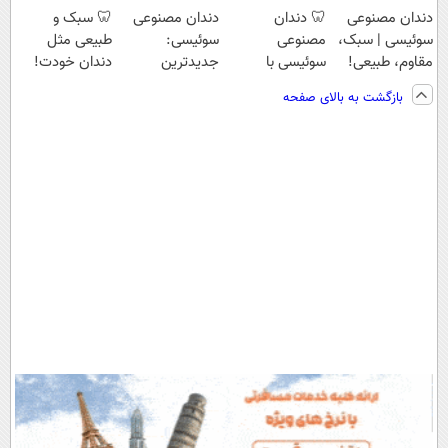
دندان مصنوعی
🦷 دندان
دندان مصنوعی
🦷 سبک و
سوئیسی | سبک،
مصنوعی
سوئیسی:
طبیعی مثل
مقاوم، طبیعی!
سوئیسی با
جدیدترین
دندان خودت!
ویزیت
تکنولوژی
فناوری اروپا،
نصب آسان و
بازگشت به بالای صفحه
رایگان+پرداخت
دیجیتال |
سبک و مقاوم |
پرداخت اقساطی
اقساطی😍
پرداخت در 4
پرداخت قسطی
💳 📍 تهران
قسط |📍 تهران