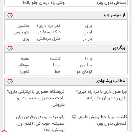
اقساطی بدون بهره
وقتی راه درمان جلو پاته!
از سراسر وب
برای
کمر درد داری؟
ماشین
اولین
دیگه بسه! در
پژو پارس
بار در
منزل درمانش
برای
ایران
کن
فروش
وبگردی
🇮🇷
(◀پرسش‌نامه)
داری؟
این
اینجا
با 10
کاشت
غصه
دکتر
سریع
میلیون
مو با
موهاتو
کرم
بفروشش
تومان مو
خط
نخور!
ترمیم
بکار
رویش
اینجا با
مطالب پیشنهادی
کننده
قسطی
طبیعی
تراکم بالا
23
پرداختش
😍
مو بکار
چرا هنوز داری با درد راه میری؟
فروشگاه حضوری یا اینترنتی داری؟
روزه
کن😍
اقساطی
قسطی
وقتی راه درمان جلو پاته!
راحت محصول و خدماتت رو
ساخت!
بدون
پرداختش
بفروش
بهره
کن
کاشت مو با خط رویش طبیعی😍
زانو دردت رو بدون قرص برای
اقساطی بدون بهره
همیشه خوب کن! (قدم اول،
پرسش‌نامه)