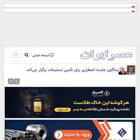
باز
نسخه اصلی
و
صفحه اول
پنتاگون جلسه اضطراری برای تأمین تسلیحات برگزار می‌کند
بسته
تماس با ما
کردن
آرشیو
منو
جستجو
نظرسنجی
آب و هوا
اوقات شرعی
پیوند ها
سواد زندگی