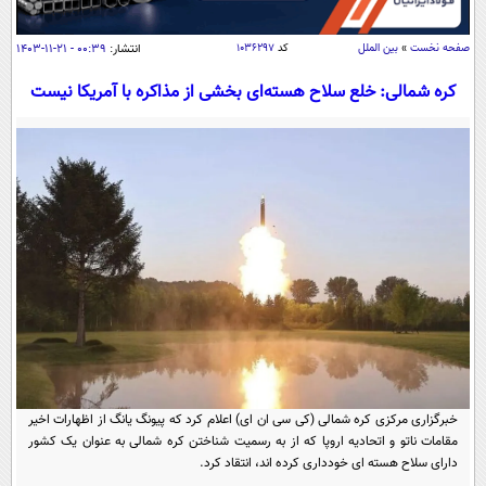
سیاسی
اقتصاد
صفحه نخست
»
بین الملل
کد
۱۰۳۶۲۹۷
انتشار:
۰۰:۳۹ - ۲۱-۱۱-۱۴۰۳
جامعه
اقتصادی
کره شمالی: خلع سلاح هسته‌ای بخشی از مذاکره با آمریکا نیست
ورزشی
اجتماعی
خودرو
بین الملل
حوادث
فرهنگ و هنر
سیاست خارجی
سلامت
علم و دانش
یک برش دانایی
قرآن
فناوری و It
محیط زیست
گوناگون
علمی
سفر و تفریح
فیلم
سرگرمی
اخبار کریپتو
عصر ایران 2
اقتصاد
باشگاه مغز
آموزش زبان
خواندنی ها و دیدنی ها
ورزش
مجله تصویری سلاح
خبرگزاری مرکزی کره شمالی (کی سی ان ای) اعلام کرد که پیونگ یانگ از اظهارات اخیر
مقامات ناتو و اتحادیه اروپا که از به رسمیت شناختن کره شمالی به عنوان یک کشور
داستان کوتاه
سیاست
دارای سلاح هسته ای خودداری کرده اند، انتقاد کرد.