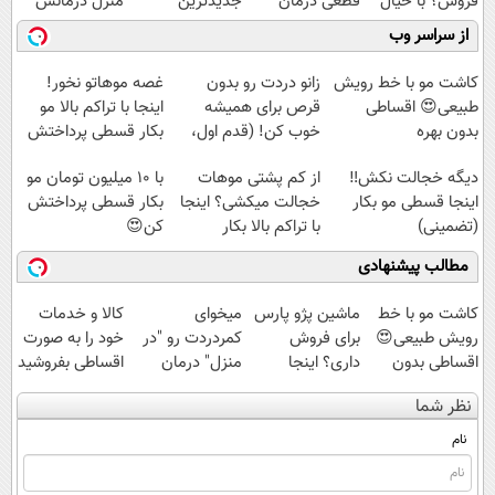
فروش؟ با خیال
قطعی درمان
جدیدترین
منزل درمانش
راحت بفروش
کنید!
فناوری اروپا،
کن
از سراسر وب
◗پرسش‌نامه◖
سبک و مقاوم |
(◀پرسش‌نامه)
پرداخت قسطی
کاشت مو با خط رویش
زانو دردت رو بدون
غصه موهاتو نخور!
طبیعی😍 اقساطی
قرص برای همیشه
اینجا با تراکم بالا مو
بدون بهره
خوب کن! (قدم اول،
بکار قسطی پرداختش
پرسش‌نامه)
کن
دیگه خجالت نکش‼️
از کم پشتی موهات
با 10 میلیون تومان مو
اینجا قسطی مو بکار
خجالت میکشی؟ اینجا
بکار قسطی پرداختش
(تضمینی)
با تراکم بالا بکار
کن😍
مطالب پیشنهادی
کاشت مو با خط
ماشین پژو پارس
میخوای
کالا و خدمات
رویش طبیعی😍
برای فروش
کمردردت رو "در
خود را به صورت
اقساطی بدون
داری؟ اینجا
منزل" درمان
اقساطی بفروشید
بهره
سریع بفروشش
کنی؟ (◂فیلم +
نظر شما
◂پرسش‌نامه)
نام