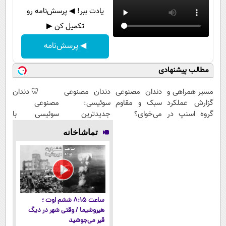
یادت ببر! ◀ پرسش‌نامه رو
تکمیل کن ▶
◀ پرسش‌نامه
مطالب پیشنهادی
مسیر همراهی و
دندان مصنوعی
دندان مصنوعی
🦷 دندان
گزارش عملکرد
سبک و مقاوم
سوئیسی:
مصنوعی
گروه اسنپ در
می‌خوای؟
جدیدترین
سوئیسی با
۱۴۰۴
پرداخت
فناوری اروپا،
تکنولوژی
تماشاخانه
اقساطی هم
سبک و مقاوم |
دیجیتال |
داریم!😍 | 📍
پرداخت قسطی
پرداخت در 4
تهران
قسط |📍 تهران
ساعت ۸:۱۵ ششم اوت ؛
هیروشیما / وقتی شهر در دیگ
قیر می‌جوشید