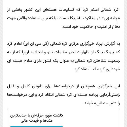
پیامک
سرگرمی
کره شمالی اعلام کرد که تسلیحات هسته‌ای این کشور بخشی از
روانشناسی
فناوری
«چانه‌ زنی» در مذاکره با آمریکا نیست، بلکه برای استفاده واقعی جهت
آشپزی
گوناگون
دفاع از امنیت و حاکمیت خود است.
دانلود
حوادث
به گزارش ایرنا، خبرگزاری مرکزی کره شمالی (کی سی ان ای) اعلام کرد
محیط زیست
که پیونگ یانگ از اظهارات اخیر مقامات ناتو و اتحادیه اروپا که از به
سلامت
رسمیت شناختن کره شمالی به عنوان یک کشور دارای سلاح هسته ای
فرهنگی
خودداری کرده اند، انتقاد کرد.
بین الملل
این خبرگزاری همچنین از درخواست‌ها برای نابودی کامل و قابل
اجتماعی
راستی‌آزمایی برنامه هسته‌ای کره شمالی انتقاد کرد و این درخواست‌ها
حیات وحش
را «غیر منطقی» خواند.
سیاست خارجی
کاشت موی حرفه‌ای با جدیدترین
متدها و قیمت عالی