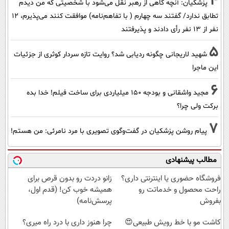
4
پزشکیان‌: آنچه گاهی از رهبر نقل می‌شود با شخصیتی که من دیدم
تطابق ندارد/ گفتند سه چهارم ( با تفاهم‌نامه) موافقت کنند می‌پذیرم، 12
نفر از 13 نفر رأی دادند و پذیرفتند
5
شهید لاریجانی چگونه ردیابی شد؟ روایت تازه سردار کوثری از جزئیات
این ماجرا
6
مجید واشقانی و بودجه 150 میلیاردی برای ساخت فیلم! خدا بده
برکت ولی چرا؟
7
پیام روشن پزشکیان در گفت‌و‌گوی تصویری با مرد نامرئی: من هستم!
مطالب پیشنهادی
فروشگاه حضوری یا اینترنتی داری؟
زانو دردت رو بدون قرص برای
راحت محصول و خدماتت رو
همیشه خوب کن! (قدم اول،
بفروش
پرسش‌نامه)
کاشت مو با خط رویش طبیعی😍
چرا هنوز داری با درد راه میری؟