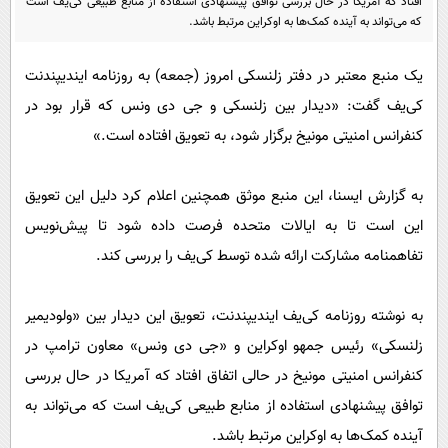
افتاد که آمریکا در حال بررسی توافق پیشنهادی استفاده از منابع طبیعی کی‌یف است
پیامک
سرگرمی
که می‌تواند به آینده کمک‌ها به اوکراین مرتبط باشد.
روانشناسی
فناوری
یک منبع معتبر در دفتر زلنسکی امروز (جمعه) به روزنامه ایندیپندنت
آشپزی
گوناگون
کی‌یف گفت: «دیدار بین زلنسکی و جی دی ونس که قرار بود در
دانلود
حوادث
کنفرانس امنیتی مونیخ برگزار شود، به تعویق افتاده است.»
محیط زیست
به گزارش ایسنا، این منبع موثق همچنین اعلام کرد دلیل این تعویق
سلامت
این است تا به ایالات متحده فرصت داده شود تا پیش‌نویس
فرهنگی
تفاهمنامه مشارکت ارائه شده توسط کی‌یف را بررسی کند.
بین الملل
اجتماعی
به نوشته روزنامه کی‌یف ایندیپندنت، تعویق این دیدار بین «ولودیمیر
حیات وحش
زلنسکی» رئیس جمهو اوکراین و «جی دی ونس» معاون ترامپ در
کنفرانس امنیتی مونیخ در حالی اتفاق افتاد که آمریکا در حال بررسی
سیاست خارجی
توافق پیشنهادی استفاده از منابع طبیعی کی‌یف است که می‌تواند به
آینده کمک‌ها به اوکراین مرتبط باشد.