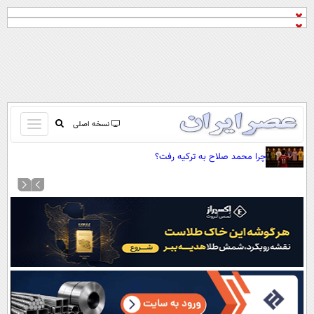
باز
نسخه اصلی
و
صفحه اول
چرا محمد صلاح به ترکیه رفت؟
بسته
تماس با ما
کردن
آرشیو
منو
جستجو
نظرسنجی
آب و هوا
اوقات شرعی
پیوند ها
سواد زندگی