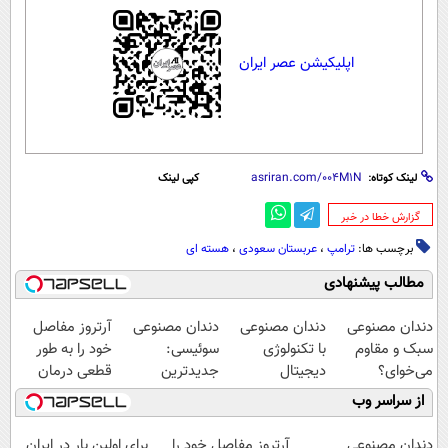
اپلیکیشن عصر ایران
لینک کوتاه:
کپی لینک
‌گزارش خطا در خبر
برچسب ها:
ترامپ
،
عربستان سعودی
،
هسته ای
مطالب پیشنهادی
دندان مصنوعی
دندان مصنوعی
دندان مصنوعی
آرتروز مفاصل
سبک و مقاوم
با تکنولوژی
سوئیسی:
خود را به طور
می‌خوای؟
دیجیتال
جدیدترین
قطعی درمان
پرداخت اقساطی
سوئیسی🇨🇭
فناوری اروپا،
کنید!
از سراسر وب
هم داریم!😍 |
سبک و مقاوم |
◗پرسش‌نامه◖
📍تهران
پرداخت قسطی
دندان مصنوعی
آرتروز مفاصل خود را
برای اولین بار در ایران