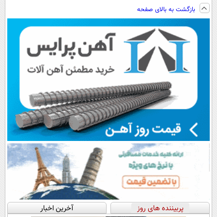
فناوری اروپا،
تکنولوژی
پرداخت اقساطی
ساخت!!!
بازگشت به بالای صفحه
سبک و مقاوم |
دیجیتال |
هم داریم!😍 |
پرداخت قسطی
پرداخت در 4
📍تهران
قسط |📍 تهران
پربیننده های روز
آخرین اخبار