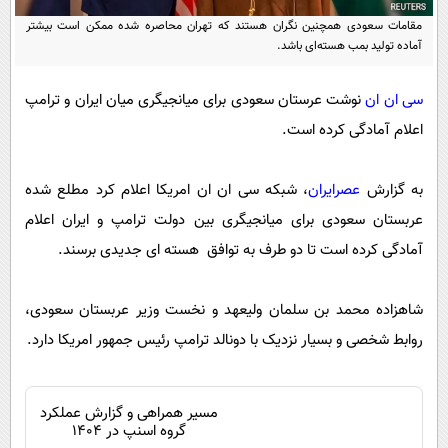
پیامک
سرگرمی
مقامات سعودی همچنین نگران هستند که تهران محاصره شده ممکن است بیشتر
روانشناسی
آماده تولید بمب هسته‌ای باشد.
فناوری
آشپزی
گوناگون
سی ان ان
نوشت عرستان سعودی برای میانجیگری میان ایران و ترامپ
دانلود
حوادث
اعلام آمادگی کرده است.
محیط زیست
به گزارش
عصرایران
، شبکه سی ان ان امریکا اعلام کرد مطلع شده
سلامت
عربستان سعودی برای میانجیگری بین دولت ترامپ و ایران اعلام
فرهنگی
آمادگی کرده است تا دو طرف به توافق هسته ای جدیدی برسند.
بین الملل
اجتماعی
شاهزاده محمد بن سلمان ولیعهد و نخست وزیر عربستان سعودی،
روابط شخصی و بسیار نزدیک با دونالد ترامپ رئیس جمهور امریکا دارد.
حیات وحش
سیاست خارجی
مسیر همراهی و گزارش عملکرد
گروه اسنپ در ۱۴۰۴