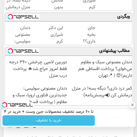
شیرازی
شانس
دیگه بسه! در
کرم
بدون
منزل درمانش
ترمیم
پوچ از
کن
وبگردی
زخم
PS5
(◀پرسش‌نامه)
ایرانی را
تا
جای
این دکتر
دندان
ساخت!!!
آیفون17
بخیه
شیرازی
مصنوعی
و بیت
داری؟؟
کرم
سوئیسی:
کوین
فقط در
ترمیم
جدیدترین
مطالب پیشنهادی
🔥
3 هفته
زخم
فناوری
ترمیمش
ایرانی را
اروپا،
دندان مصنوعی سبک و مقاوم
دوربین لامپی چرخشی 360 درجه
کن!😍
ساخت!!!
سبک و
می‌خوای؟ پرداخت اقساطی هم
فقط امروز حراج شد🔥 پرداخت
مقاوم |
داریم!😍 | 📍تهران
درب منزل
پرداخت
کمر درد داری؟ دیگه بسه! در منزل
دندان مصنوعی سوئیسی:
قسطی
درمانش کن (◀پرسش‌نامه)
جدیدترین فناوری اروپا، سبک و
مقاوم | پرداخت قسطی
تا 60 درصد تخفیف محصولات جین وست + خرید در 4
صفحه اول
فیلم
عصر ایران۲
درباره عصرایران
تماس با ما
آرشیو
جستجو
قسط
خرید با تخفیف
پیوندها
نظرسنجی
آب و هوا
اوقات شرعی
سواد زندگی