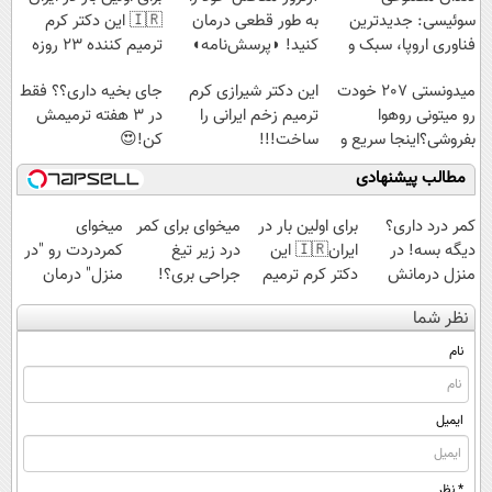
سوئیسی: جدیدترین
به طور قطعی درمان
🇮🇷 این دکتر کرم
فناوری اروپا، سبک و
کنید! ◗پرسش‌نامه◖
ترمیم کننده 23 روزه
مقاوم | پرداخت
ساخت!
میدونستی 207 خودت
این دکتر شیرازی کرم
جای بخیه داری؟؟ فقط
قسطی
رو میتونی روهوا
ترمیم زخم ایرانی را
در 3 هفته ترمیمش
بفروشی؟اینجا سریع و
ساخت!!!
کن!😍
راحت بفروش
مطالب پیشنهادی
کمر درد داری؟
برای اولین بار در
میخوای برای کمر
میخوای
دیگه بسه! در
ایران🇮🇷 این
درد زیر تیغ
کمردردت رو "در
منزل درمانش
دکتر کرم ترمیم
جراحی بری؟!
منزل" درمان
کن
کننده 23 روزه
◗پرسش‌نامه رو
کنی؟ (◂فیلم +
نظر شما
(◀پرسش‌نامه)
ساخت!
پر کن◖
◂پرسش‌نامه)
نام
ایمیل
* نظر