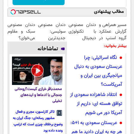
مطالب پیشنهادی
مسیر همراهی و
دندان مصنوعی
دندان مصنوعی
دندان مصنوعی
گزارش عملکرد
با تکنولوژی
سوئیسی:
سبک و مقاوم
گروه اسنپ در
دیجیتال
جدیدترین
می‌خوای؟
۱۴۰۴
سوئیسی🇨🇭
فناوری اروپا،
پرداخت
بیشتر بخوانید:
تماشاخانه
سبک و مقاوم |
اقساطی هم
نگاه اسرائیلی: چرا
پرداخت قسطی
داریم!😍 | 📍
تهران
عربستان سعودی به دنبال
میانجیگری بین ایران و
آمریکاست؟
محمدباقر خرازی کیست؟روحانی
انتقاد شاهزاده سعودی از
جنجالی با ادعاها و ایده‌های
تخیلی
توافق هسته ای: داریم از
آمریکا دور می شویم
تاکر کارلسون، مجری و فعال
مشهور رسانه‌ای: جنگ ایران به
عربستان سعودی به 1+5:
وضوح برخلاف چیزی است که ترامپ
وعده داده بود
هر چه به ایران دادید ما هم