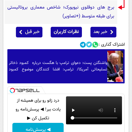
برج های دوقلوی نیویورک؛ شاخص معماری بروتالیستی
برای طبقه متوسط (+تصاویر)
خبر بعد
نظرات کاربران
خبر قبل
اشتراک گذاری :
واشنگتن پست: دعوای ترامپ با هگست درباره کمبود ذخائر
تسلیحاتی آمریکا/ ترامپ: افشا کنندگان موضوع کمبود
مهمات، زندانی خواهند شد
درد زانو رو برای همیشه از
یادت ببر! ◀ پرسش‌نامه رو
تکمیل کن ▶
◀ پرسش‌نامه