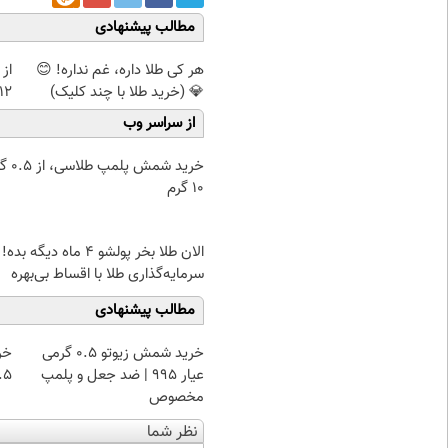
مطالب پیشنهادی
هر کی طلا داره، غم نداره! 😊
از 
💎 (خرید طلا با چند کلیک)
12کیلو چربی میسوزونی
از سراسر وب
خرید شمش پ
۱۰ گرم
الان طلا بخر پولشو 4 ماه دیگه بده!
سرمایه‌گذاری طلا با اقساط بی‌بهره
مطالب پیشنهادی
خرید شمش زیوتو ۰.۵ گرمی
خر
عیار ۹۹۵ | ضد جعل و پلمپ
۰.۵ گرم تا
مخصوص
نظر شما