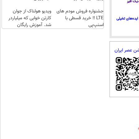
 دیگ قیر
طلا با
اقساطی😍
جشنواره فروش مودم های
چند
ویدیو هولناک از جوان
LTE ‼️ خرید قسطی با
کلیک)
کارتن خوابی که میلیاردر
ایده‌های تخیلی
اسنپ‌پی
شد. آموزش رایگان
شن عصر ایران