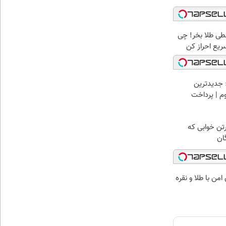
سطی طلا بخر! چی
سریع احراز کن
 جدیدترین
وم | پرداخت
رتن خوابی که
ان
من با طلا و نقره