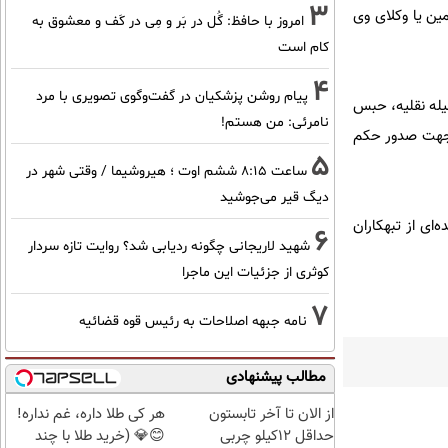
3
ین یا وکلای وی
امروز با حافظ: گُل در بَر و مِی در کَف و معشوق به
کام است
4
پیام روشن پزشکیان در گفت‌و‌گوی تصویری با مرد
یله نقلیه، حبس
نامرئی: من هستم!
و جهت صدور حکم
5
ساعت ۸:۱۵ ششم اوت ؛ هیروشیما / وقتی شهر در
دیگ قیر می‌جوشید
ایی توسط عده‌ای از تبهکاران
6
شهید لاریجانی چگونه ردیابی شد؟ روایت تازه سردار
کوثری از جزئیات این ماجرا
7
نامه جبهه اصلاحات به رئیس قوه قضائیه
مطالب پیشنهادی
از الان تا آخر تابستون
هر کی طلا داره، غم نداره!
حداقل 12کیلو چربی
😊💎 (خرید طلا با چند