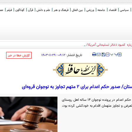
سیاسی
اقتصاد
جامعه
ورزشی
بین الملل
فرهنگ و هنر
علم و دانش
قرآن
گوناگون
فیلم
عصر 
ه کمبود ذخائر تسلیحاتی آمریکا/ ترامپ: افشا کنند
_
‍‍‍ پ
پ
تاریخ انتشار:
۰۹:۱۲ - ۲۹-۱۱-۱۴۰۳
‌گزارش خطا در خبر
 صدور حکم اعدام برای ۲ متهم تجاوز به نوجوان قروه‌ای
حجت‌الاسلام والمسلمین حسینی از صدور حکم اعدام در پرونده نوجوان ۱۴ ساله اهل روستای
تعرض و تجاوز متهمان اقدام به خودکشی کرده بود،