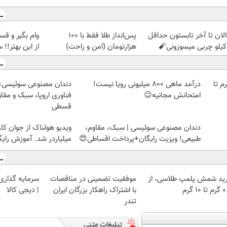
الان تا آخر تابستون حداقل
پس‌انداز طلا فقط با ۱۰۰
وام بگیر و ق
هزارتومان (امن و راحت)
از این بهتر!! 
لمپ طلاسی، از ۰.۵ گرم تا
درآمد ماهی 800 میلیونی رویا نیست!
دندان مصنوعی سوئیسی:
امتحانش مجانیه😉
فناوری اروپا، سبک و مقا
قسطی
دندان مصنوعی سوئیسی | سبک، مقاوم،
ویدیو هولناک از جوان کا
طبیعی! ویزیت رایگان+پرداخت اقساطی😍
میلیاردر شد. آموزش رایگ
ید شمش پلمپ طلاسی، از
موفقیت تضمینی در مناقصات
سرمایه گذاری ا
 ۱۰ گرم
با اشتراک راهکار بزرگان ایران
| دیجی کالا
تندر