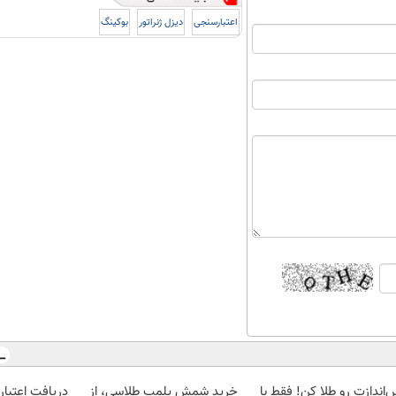
اعتبارسنجی
دیزل ژنراتور
بوکینگ
‌اندازت رو طلا کن! فقط با
خرید شمش پلمپ طلاسی، از
دریافت اعتبار 