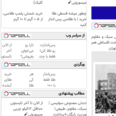
میسوزونی🧨
کلیک)
چطور میشه قسطی طلا
خرید شمش پلمپ طلاسی،
خرید | با طلاسی پس انداز
از ۰.۵ گرم تا ۱۰ گرم
کنید
از سراسر وب
 سبک و مقاوم
اخت اقساطی هم
پس‌اندازت
تارا رو
از الان تا
هران
رو طلا کن!
می‌خوای
آخر
فقط با چند
بفروشی؟
تابستون
کلیک با
با
حداقل
وبگردی
حداقل‌ترین
خودرو۴۵
12کیلو
مبلغ...
یک‌روزه
چربی
پس‌انداز
هر
خرید
بفروشش
میسوزون
طلا فقط
کی
طلای
🧨
با ۱۰۰
طلا
آبشده
هزارتومان
داره،
حتی با
مطالب پیشنهادی
(امن و
غم
۱۰۰هزارتومان
راحت)
نداره!
دندان مصنوعی سوئیسی |
از الان تا آخر تابستون
😊💎
سبک، مقاوم، طبیعی!
حداقل 12کیلو چربی
(خرید
ویزیت رایگان+پرداخت
میسوزونی🧨