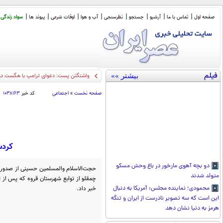
صفحه اول
تماس با ما
آرشیو
جستجو
نظرسنجی
آب و هوا
اوقات شرعی
پیوند ها
سواد زندگی
فیلم
بیشتر »»
واشنگتن پست: دعوای ترامپ با هگست دربار
صفحه نخست
»
اجتماعی
کد خبر
۱۰۳۸۱۶۳
کردستان/
دو بچه آهوی مارخور در باغ وحش مسکو
متولد شدند
چمقلو از توابع شهرستان قروه که پس از 
خبر داد.
محمودی؛ نماینده مجلس: آمریکا به دنبال
این است که سه تصویر نادرست از ایران و تنگه
هرمز به دنیا نشان دهد