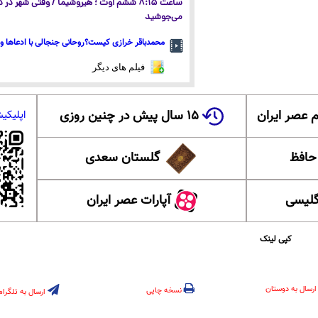
ساعت ۸:۱۵ ششم اوت ؛ هیروشیما / وقتی شهر در
می‌جوشید
محمدباقر خرازی کیست؟روحانی جنجالی با ادعاها و 
فیلم های دیگر
 عصر ایران
۱۵ سال پیش در چنین روزی
اپلیکی
 حافظ
گلستان سعدی
گلیسی
آپارات عصر ایران
کپی لینک
ارسال به دوستان
نسخه چاپی
ارسال به تلگرام