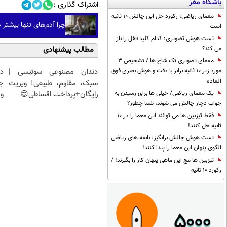
باشگاه مغز
اشتراک گذاری :
معمای ریاضی؛ رکورد حل این چالش 10 ثانیه
چرا آدم‌های تنها بیشتر
است
تست هوش تصویری: کدام کلید قفل را باز
می کند؟
مطالب پیشنهادی
معمای تصویری تک شاخ ها / تشخیص 3
دندان مصنوعی سوئیسی |
د
مورد زیر 10 ثانیه برابر با دقت و هوش بصری فوق
العاده
سبک، مقاوم، طبیعی! ویزیت
ج
رایگان+پرداخت اقساطی😍
و 
یک معمای ریاضی/ خیلی ها برای رسیدن به
جواب دچار چالش می شوند، شما چطور؟
فقط تیزبین ها می توانند این معما را در 10
ثانیه حل کنند!
تست هوش چالش برانگیز: نابغه های ریاضی
الگوی پنهان این معما را پیدا کنند!
تیزبین ها مچ این ماهی پنهان کار را بگیرند! /
رکورد 10 ثانیه