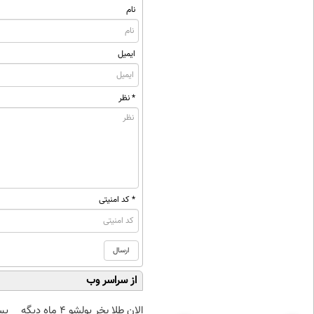
نام
ایمیل
* نظر
* کد امنیتی
از سراسر وب
الان طلا بخر پولشو 4 ماه دیگه
پس