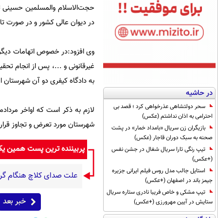
حجت‌الاسلام والمسلمین حسینی ت
در دیوان عالی کشور و در صورت تا
وی افزود:در خصوص اتهامات دیگر م
غیرقانونی و ...، پس از انجام ت
به دادگاه کیفری دو آن شهرستان
در حاشیه
سحر دولتشاهی عذرخواهی کرد ؛ قصد بی
احترامی به اذان نداشتم (عکس)
شهرستان مورد تعرض و تجاوز قرار 
بازیگران زن سریال «بامداد خمار» در پشت
صحنه به سبک دوران قاجار (عکس)
پربیننده ترین پست همین ی
تیپ رنگی تارا سریال شغال در جشن نفس
(+عکس)
استایل جالب مدل روس فیلم ایرانی جزیره
علت صدای کلاچ هنگام گر
جیمز باند در اصفهان (+عکس)
تیپ مشکی و خاص فریبا نادری ستاره سریال
خبر بعد
ستایش در آیین مهرورزی (+عکس)