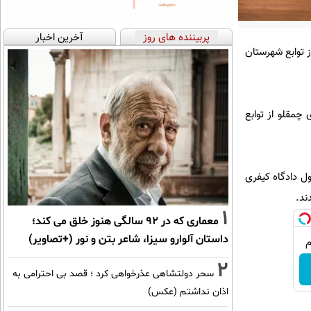
پربیننده های روز
آخرین اخبار
ن ۱۴ ساله اهل روستای چمقلو از توابع شهرستان
ام در پرونده نوجوان ۱۴ ساله اهل روستای چمقلو از توابع
ل دادگاه کیفری
دند.
1
معماری که در 92 سالگی هنوز خلق می کند؛
داستان آلوارو سیزا، شاعر بتن و نور (+تصاویر)
2
سحر دولتشاهی عذرخواهی کرد ؛ قصد بی احترامی به
اذان نداشتم (عکس)