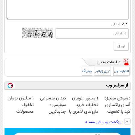
* کد امنیتی
اعتبارسنجی
دیزل ژنراتور
بوکینگ
از سراسر وب
دمنوش معجزه
1 میلیون تومان
دندان مصنوعی
۱ میلیون تومان
آسای پاکسازی
تخفیف خرید
سوئیسی:
تخفیف
کبد با تخفیف
داروهای لاغری با
جدیدترین
محصولات
ویژه
ارسال از
فناوری اروپا،
لاغری؛ یک قدم
بازگشت به بالای صفحه
داروخانه و پک
سبک و مقاوم |
نزدیک‌تر به
یخ!
پرداخت قسطی
شروع کاهش