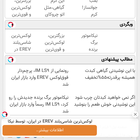
بمب
این کرم
بزرگترین،
جوانساز!
گیاهی،مثل
لوکس‌ترین
کرم
اتو چروکای
و قوی‌ترین
بوتاکس
پوستتوصاف
شاسی بلند
وبگردی
جلبک
میکنه!50%تخفیف
EREV در
اسپیرولینا50%تخفیف
در ایران
نیکاموتور
بزرگترین،
لوکس‌ترین
رونمایی
برگ
لوکس‌ترین
شاسی‌بلند
شد
برنده
و قوی‌ترین
EREV در
جدیدش
شاسی بلند
ایران،
مطالب پیشنهادی
را رو کرد،
EREV در
توسط نیکا
IM LS9
در ایران
موتور
با این نوشیدنی گیاهی کبدت
رونمایی از IM LS9، پرچم‌دار
رسماً
رونمایی
رونمایی
همیشه پرقدرته55%تخفیف
فوق‌لوکس EREV وارد بازار ایران
وارد بازار
شد
شد!
شد
ایران شد
اگر نمی خواهید کبدتان چرب شود
نیکاموتور برگ برنده جدیدش را رو
این نوشیدنی خوش طعم را بنوشید
کرد، IM LS9 رسماً وارد بازار ایران
شد
لوکس‌ترین شاسی‌بلند EREV در ایران، توسط نیکا
صفحه اول
فیلم
عصر ایران۲
درباره عصرایران
تماس با ما
آرشیو
جستجو
موتور رونمایی شد!
اطلاعات بیشتر..
پیوندها
نظرسنجی
آب و هوا
اوقات شرعی
سواد زندگی