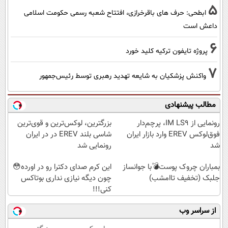
5
ابطحی: حرف های باقرخرازی، افتتاح شعبه رسمی حکومت اسلامی
داعش است
6
پروژه تایفون ترکیه کلید خورد
7
واکنش پزشکیان به شایعه تهدید رهبری توسط رئیس‌جمهور
مطالب پیشنهادی
رونمایی از IM LS9، پرچم‌دار
بزرگترین، لوکس‌ترین و قوی‌ترین
فوق‌لوکس EREV وارد بازار ایران
شاسی بلند EREV در در ایران
شد
رونمایی شد
بمباران چروک پوست💣با جوانساز
این کرم صدای دکترا رو در اورده😳
جلبک (تخفیف تاامشب)
چون دیگه نیازی نداری بوتاکس
کنی!!!
از سراسر وب