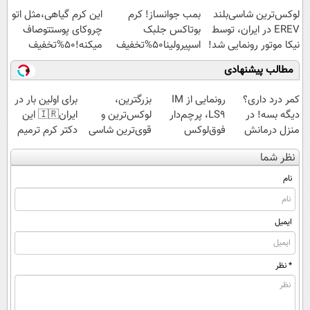
لوکس‌ترین شاسی‌بلند
بمب جوانساز! کرم
این کرم گیاهی،مثل اتو
EREV در ایران، توسط
بوتاکس جلبک
چروکای پوستتوصاف
نیکا موتور رونمایی شد!
اسپیرولینا50%تخفیف
میکنه!50%تخفیف
مطالب پیشنهادی
کمر درد داری؟
رونمایی از IM
بزرگترین،
برای اولین بار در
دیگه بسه! در
LS9، پرچم‌دار
لوکس‌ترین و
ایران🇮🇷 این
منزل درمانش
فوق‌لوکس
قوی‌ترین شاسی
دکتر کرم ترمیم
کن
EREV وارد بازار
بلند EREV در در
کننده 23 روزه
نظر شما
(◀پرسش‌نامه)
ایران شد
ایران رونمایی
ساخت!
شد
نام
ایمیل
* نظر