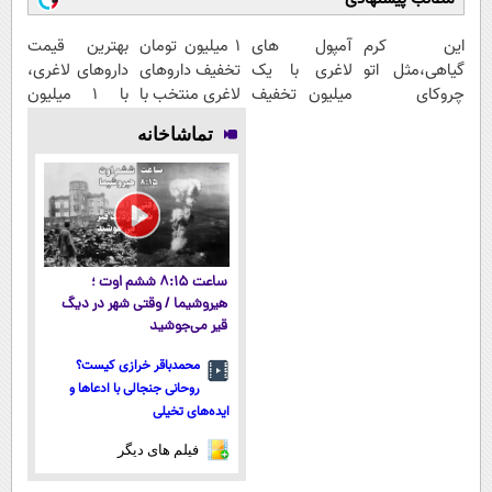
این کرم
آمپول های
۱ میلیون تومان
بهترین قیمت
گیاهی،مثل اتو
لاغری با یک
تخفیف داروهای
داروهای لاغری،
چروکای
میلیون تخفیف
لاغری منتخب با
با ۱ میلیون
پوستتوصاف
| ارسال از
ارسال از
تخفیف و ارسال
تماشاخانه
میکنه!50%تخفیف
داروخانه های
داروخانه
از داروخانه‌
معتبر
نزدیکت
ساعت ۸:۱۵ ششم اوت ؛
هیروشیما / وقتی شهر در دیگ
قیر می‌جوشید
محمدباقر خرازی کیست؟
روحانی جنجالی با ادعاها و
ایده‌های تخیلی
فیلم های دیگر