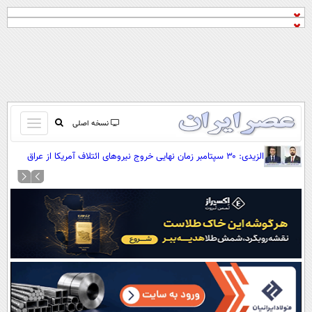
باز
نسخه اصلی
و
صفحه اول
الزیدی: ۳۰ سپتامبر زمان نهایی خروج نیروهای ائتلاف آمریکا از عراق
بسته
است
تماس با ما
کردن
آرشیو
منو
جستجو
نظرسنجی
آب و هوا
اوقات شرعی
پیوند ها
سواد زندگی