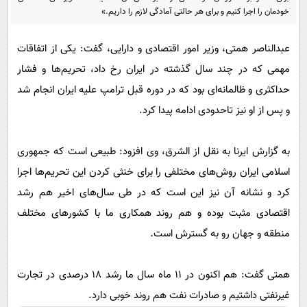
پیامک
سرگرمی
خودمان را اجرا کنیم و برای هر حالتی آمادگی لازم را داریم.»
روانشناسی
فناوری
عبدالناصر همتی، وزیر امور اقتصادی و دارایی، گفت: یکی از اتفاقات
آشپزی
گوناگون
مهمی که در چند سال گذشته در ایران رخ داد، تحریم‌ها و فشار
دانلود
حوادث
حداکثری و ظالمانه‌ای بود که در دوره قبل ترامپ علیه ایران انجام شد
محیط زیست
و پس از او نیز تاحدودی ادامه پیدا کرد.
سلامت
به گزارش ایرنا به نقل از الشرق، وی افزود: طبیعی است که جمهوری
فرهنگی
اسلامی ایران روش‌های مختلفی را برای خنثی کردن این تحریم‌ها اجرا
بین الملل
کرد و نشانه آن نیز این است که در طی سال‌های اخیر هم رشد
اجتماعی
اقتصادی مثبت بوده و هم روند همکاری ما با کشور‌های مختلف
منطقه و جهان رو به گسترش است.
حیات وحش
سیاست خارجی
همتی گفت: هم اکنون در ۱۱ ماه سال ما رشد ۱۸ درصدی در تجارت
غیرنفتی داشتیم و صادرات نفت هم روند خوبی دارد.