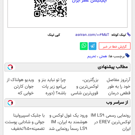
اپلیکیشن عصر ایران
لینک کوتاه:
کپی لینک
‌گزارش خطا در خبر
برچسب ها:
همتی
،
تحریم
مطالب پیشنهادی
آرتروز مفاصل
بزرگترین،
چرا تو نباید بنز و
ویدیو هولناک از
خود را به طور
لوکس‌ترین و
بی‌ام‌و زیر پات
جوان کارتن
قطعی درمان
قوی‌ترین شاسی
باشه؟ (دوره
خوابی که
کنید!
بلند EREV در در
رایگان درآمد
میلیاردر شد.
از سراسر وب
◗پرسش‌نامه◖
ایران رونمایی
میلیاردی)
آموزش رایگان
شد
رونمایی رسمی IM LS9
ورود یک غول لوکس و
با جلبک اسپیرولینا
لوکس‌ترین EREV در
هوشمند به ایران، IM
جوانی و شادابی پوستت
ایران
LS9 رسماً رونمایی شد
تضمینه50%تخفیف