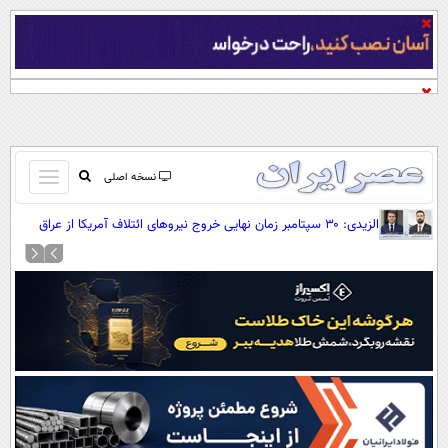
باز
نسخه اصلی
و
صفحه اول
الزیدی: ۳۰ سپتامبر زمان نهایی خروج نیروهای ائتلاف آمریکا از عراق
بسته
است
تماس با ما
کردن
آرشیو
منو
جستجو
نظرسنجی
آب و هوا
اوقات شرعی
پیوند ها
سواد زندگی