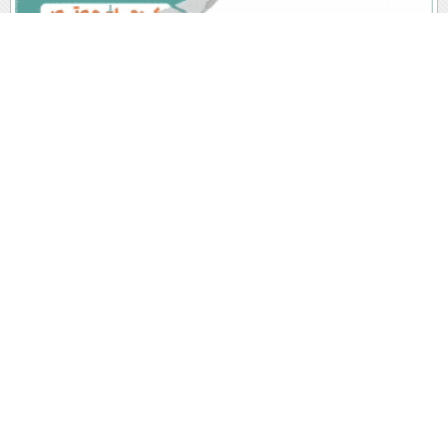
پربیننده های روز
آخرین اخبار
1
تاسیس ناتو اسلامی توسط عربستان سعودی، ترکیه و پاکستان
/ علت: ایران
2
نتایج آزمون مدارس سمپاد اعلام شد/ ثبت‌نام پذیرفته‌شدگان از ۱۹
مرداد