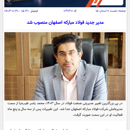
سیاسی
صفحه نخست
»
استان ها
کد
۱۰۳۸۶۰۰
انتشار:
۱۵:۳۱ - ۳۰-۱۱-۱۴۰۳
اقتصاد
جامعه
مدیر جدید فولاد مبارکه اصفهان منصوب شد
اقتصادی
ورزشی
اجتماعی
خودرو
بین الملل
حوادث
فرهنگ و هنر
سیاست خارجی
سلامت
علم و دانش
یک برش دانایی
قرآن
فناوری و It
محیط زیست
گوناگون
علمی
سفر و تفریح
فیلم
سرگرمی
اخبار کریپتو
عصر ایران 2
اقتصاد
باشگاه مغز
در پی بزرگترین تغییر مدیریتی صنعت فولاد در سال ۱۴۰۳، محمد یاسر طیب‌نیا از سمت
مدیرعاملی شرکت فولاد مبارکه اصفهان جدا شد. این تغییرات پس از سه سال و پنج ماه
آموزش زبان
خواندنی ها و دیدنی ها
ورزش
مجله تصویری سلاح
فعالیت او در این سمت صورت گرفت.
داستان کوتاه
سیاست