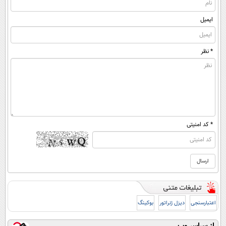
ایمیل
* نظر
* کد امنیتی
اعتبارسنجی
دیزل ژنراتور
بوکینگ