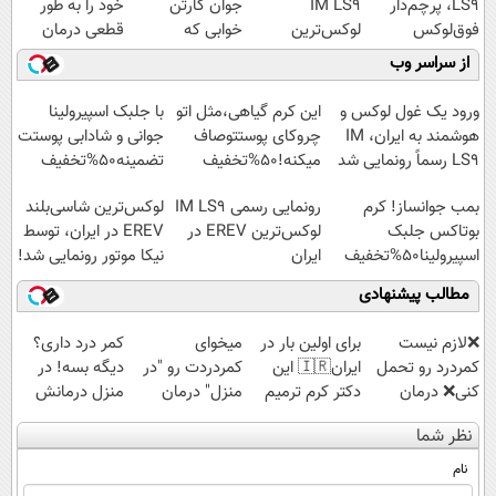
LS9، پرچم‌دار
IM LS9
جوان کارتن
خود را به طور
فوق‌لوکس
لوکس‌ترین
خوابی که
قطعی درمان
EREV وارد بازار
EREV در ایران
میلیاردر شد.
کنید!
از سراسر وب
ایران شد
آموزش رایگان
◗پرسش‌نامه◖
ورود یک غول لوکس و
این کرم گیاهی،مثل اتو
با جلبک اسپیرولینا
هوشمند به ایران، IM
چروکای پوستتوصاف
جوانی و شادابی پوستت
LS9 رسماً رونمایی شد
میکنه!50%تخفیف
تضمینه50%تخفیف
بمب جوانساز! کرم
رونمایی رسمی IM LS9
لوکس‌ترین شاسی‌بلند
بوتاکس جلبک
لوکس‌ترین EREV در
EREV در ایران، توسط
اسپیرولینا50%تخفیف
ایران
نیکا موتور رونمایی شد!
مطالب پیشنهادی
❌لازم نیست
برای اولین بار در
میخوای
کمر درد داری؟
کمردرد رو تحمل
ایران🇮🇷 این
کمردردت رو "در
دیگه بسه! در
کنی❌ درمان
دکتر کرم ترمیم
منزل" درمان
منزل درمانش
بدون جراحی و
کننده 23 روزه
کنی؟ (◂فیلم +
کن
نظر شما
قرص
ساخت!
◂پرسش‌نامه)
(◀پرسش‌نامه)
(پرسشنامه)
نام