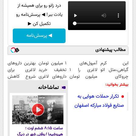
درد زانو رو برای همیشه از
یادت ببر! ◀ پرسش‌نامه رو
تکمیل کن ▶
◀ پرسش‌نامه
مطالب پیشنهادی
این کرم
آمپول‌های
1 میلیون تومان
بهترین داروهای
گیاهی،مثل اتو
لاغری را ۱
تخفیف خرید
لاغری برای
چروکای
میلیون تومان
داروهای لاغری
شروع کاهش
پوستتوصاف
ارزان‌تر از
با ارسال از
وزن، ارسال از
بیشتر بخوانید:
تماشاخانه
میکنه!50%تخفیف
همه‌جا بخر!
داروخانه و پک
داروخانه های
تکرار حملات هوایی به
یخ!
نزدیکت!
صنایع فولاد مبارکه اصفهان
ساعت ۸:۱۵ ششم اوت ؛
هیروشیما / وقتی شهر در دیگ