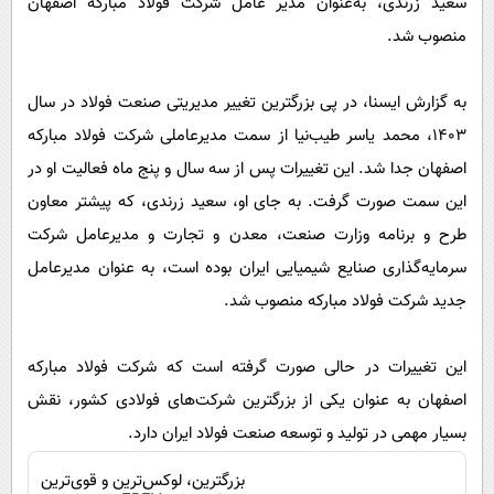
سعید زرندی، به‌عنوان مدیر عامل شرکت فولاد مبارکه اصفهان
پیامک
سرگرمی
منصوب شد.
روانشناسی
فناوری
آشپزی
گوناگون
به گزارش ایسنا، در پی بزرگترین تغییر مدیریتی صنعت فولاد در سال
دانلود
۱۴۰۳، محمد یاسر طیب‌نیا از سمت مدیرعاملی شرکت فولاد مبارکه
حوادث
اصفهان جدا شد. این تغییرات پس از سه سال و پنج ماه فعالیت او در
محیط زیست
این سمت صورت گرفت. به جای او، سعید زرندی، که پیشتر معاون
سلامت
طرح و برنامه وزارت صنعت، معدن و تجارت و مدیرعامل شرکت
فرهنگی
سرمایه‌گذاری صنایع شیمیایی ایران بوده است، به عنوان مدیرعامل
بین الملل
جدید شرکت فولاد مبارکه منصوب شد.
اجتماعی
این تغییرات در حالی صورت گرفته است که شرکت فولاد مبارکه
حیات وحش
اصفهان به عنوان یکی از بزرگترین شرکت‌های فولادی کشور، نقش
سیاست خارجی
بسیار مهمی در تولید و توسعه صنعت فولاد ایران دارد.
بزرگترین، لوکس‌ترین و قوی‌ترین