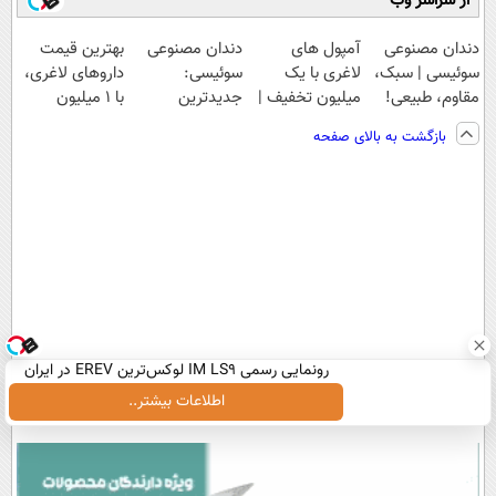
از سراسر وب
دندان مصنوعی
آمپول های
دندان مصنوعی
بهترین قیمت
سوئیسی | سبک،
لاغری با یک
سوئیسی:
داروهای لاغری،
مقاوم، طبیعی!
میلیون تخفیف |
جدیدترین
با ۱ میلیون
ویزیت
ارسال از
فناوری اروپا،
تخفیف و ارسال
بازگشت به بالای صفحه
رایگان+پرداخت
داروخانه های
سبک و مقاوم |
از داروخانه‌
اقساطی😍
معتبر
پرداخت قسطی
رونمایی رسمی IM LS9 لوکس‌ترین EREV در ایران
اطلاعات بیشتر..