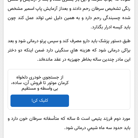
پیامک
سرگرمی
رنگی تشخیص سرطان رحم دادند و بعداز آزمايش پاپ اسمیر مشخص
روانشناسی
فناوری
شده چسبندگی رحم دارد و به همین دلیل نمی تواند عمل کند چون
آشپزی
گوناگون
باید کیسه ادرار بگذارد.
دانلود
حوادث
طبق دستور پزشک باید دارو مصرف کند و سپس پرتو درمانی شود و بعد
محیط زیست
براکی درمانی شود که هزينه هاي سنگینی دارد ضمن اینکه دو دختر
این مادر چندین ساله بخاطر جهيزيه در عقد مانده‌اند.
سلامت
فرهنگی
از جستجوی خودری دلخواه
کرمان موتور تا فروش آن، ساده،
بین الملل
بی واسطه و مستقیم
اجتماعی
کلیک کن!
حیات وحش
سیاست خارجی
مورد دوم فرزند یتیمی است ۵ ساله که متأسفانه سرطان خون دارد و
باید حدود سه ماه شيمي درمانی شود.