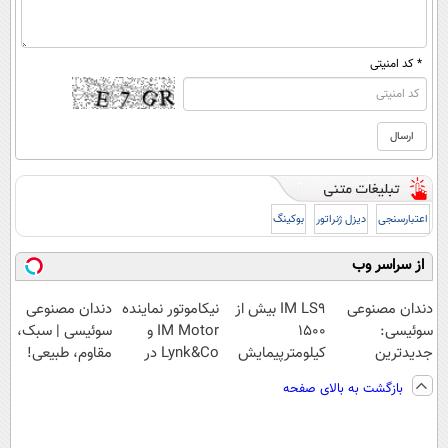
* کد امنیتی
اعتبارسنجی
دیزل ژنراتور
بوکینگ
از سراسر وب
دندان مصنوعی
IM LS9 بیش از
نیکاموتور نماینده
دندان مصنوعی
سوئیسی:
1500
IM Motor و
سوئیسی | سبک،
جدیدترین
کیلومترپیمایش
Lynk&Co در
مقاوم، طبیعی!
فناوری اروپا،
با یکبار شارژ
ایران
ویزیت
بازگشت به بالای صفحه
سبک و مقاوم |
رایگان+پرداخت
پرداخت قسطی
اقساطی😍