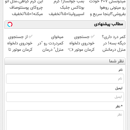
میدونستی 207 خودت
بمب جوانساز! کرم
این کرم گیاهی،مثل اتو
ویژه
رو میتونی روهوا
بوتاکس جلبک
چروکای پوستتوصاف
بفروشی؟اینجا سریع و
اسپیرولینا50%تخفیف
میکنه!50%تخفیف
راحت بفروش
مطالب پیشنهادی
کمر درد داری؟
✅ جستجوی
میخوای
✅ از جستجوی
دیگه بسه! در
خودروی دلخواه
کمردردت رو "در
خودروی دلخواه
منزل درمانش
کرمان موتور 👈
منزل" درمان
کرمان موتور تا
کن
فروش ساده، بی
کنی؟ (◂فیلم +
فروش ساده، بی
نظر شما
(◀پرسش‌نامه)
واسطه و
◂پرسش‌نامه)
واسطه و
مستقیم
مستقیم
نام
ایمیل
* نظر