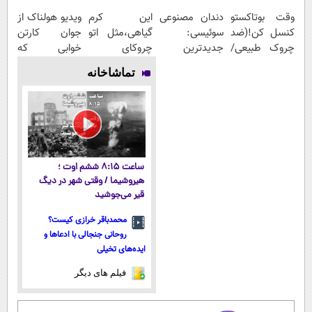
وقت بوتاکستو
دندان مصنوعی
این کرم
ویدیو هولناک از
کنسل کن!(ضد
سوئیسی:
گیاهی،مثل اتو
جوان کارتن
چروک طبیعی/
جدیدترین
چروکای
خوابی که
بدون عوارض)
فناوری اروپا،
پوستتوصاف
میلیاردر شد.
تماشاخانه
سبک و مقاوم |
میکنه!50%تخفیف
آموزش رایگان
پرداخت قسطی
ساعت ۸:۱۵ ششم اوت ؛
هیروشیما / وقتی شهر در دیگ
قیر می‌جوشید
محمدباقر خرازی کیست؟
روحانی جنجالی با ادعاها و
ایده‌های تخیلی
فیلم های دیگر