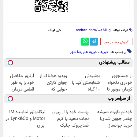
لینک کوتاه:
کپی لینک
‌گزارش خطا در خبر
برچسب ها:
خیریه
،
خیریه هم رضا شهر
مطالب پیشنهادی
از جستجوی
نوشیدنی
ویدیو هولناک از
آرتروز مفاصل
خودری دلخواه
شفابخش کبد با
جوان کارتن
خود را به طور
کرمان موتور تا
10 گیاه
خوابی که
قطعی درمان
فروش آن،
موثر(تخفیف تا
میلیاردر شد.
کنید!
از سراسر وب
ساده، بی واسطه
امشب)
آموزش رایگان
◗پرسش‌نامه◖
و مستقیم
خودتم باورت نمیشه
پوست خود را از پیری
نیکاموتور نماینده IM
چقدر جوون شدی!
نجات دهید!با کرم
Motor و Lynk&Co در
خرید جوانساز
ضدچروک جلبک
ایران
اسپیرولینا با تخفیف