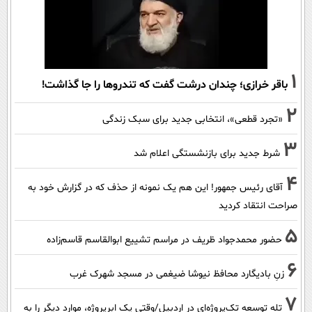
1
باقر خرازی؛ چندان درشت گفت که تندروها را جا گذاشت!
2
«تجرد قطعی»، انتخابی جدید برای سبک زندگی
3
شرط جدید برای بازنشستگی اعلام شد
4
آقای رئیس جمهور! این هم یک نمونه از حذف که در گزارش خود به
صراحت انتقاد کردید
5
حضور محمدجواد ظریف در مراسم تشییع ابوالقاسم قاسم‌زاده
6
زنِ بادیگارد محافظ نیوشا ضیغمی در مسجد شهرک غرب
7
تله توسعه تک‌پروژه‌ای در اردبیل/وقتی یک ابرپروژه، موارد دیگر را به