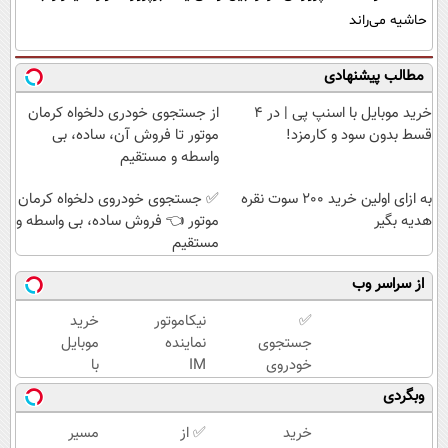
حاشیه می‌راند
مطالب پیشنهادی
خرید موبایل با اسنپ پی | در ۴
از جستجوی خودری دلخواه کرمان
قسط بدون سود و کارمزد!
موتور تا فروش آن، ساده، بی
واسطه و مستقیم
به ازای اولین خرید 200 سوت نقره
✅ جستجوی خودروی دلخواه کرمان
هدیه بگیر
موتور 👈 فروش ساده، بی واسطه و
مستقیم
از سراسر وب
✅
نیکاموتور
خرید
جستجوی
نماینده
موبایل
خودروی
IM
با
دلخواه
Motor و
اسنپ
وبگردی
کرمان
Lynk&Co
پی | در
موتور 👈
در ایران
۴
خرید
✅ از
مسیر