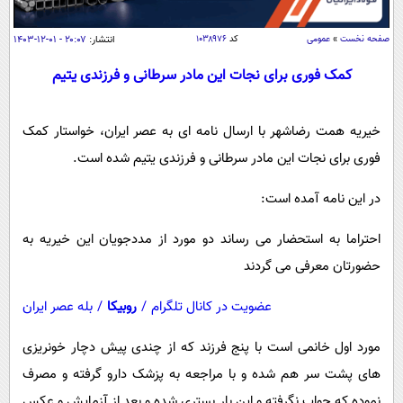
سیاسی
اقتصاد
صفحه نخست
»
عمومی
کد
۱۰۳۸۹۷۶
انتشار:
۲۰:۰۷ - ۰۱-۱۲-۱۴۰۳
جامعه
اقتصادی
کمک فوری برای نجات این مادر سرطانی و فرزندی یتیم
ورزشی
اجتماعی
خودرو
بین الملل
خیریه همت رضاشهر با ارسال نامه ای به عصر ایران، خواستار کمک
حوادث
فوری برای نجات این مادر سرطانی و فرزندی یتیم شده است.
فرهنگ و هنر
سیاست خارجی
سلامت
علم و دانش
در این نامه آمده است:
یک برش دانایی
قرآن
فناوری و It
محیط زیست
احتراما به استحضار می رساند دو مورد از مددجویان این خیریه به
گوناگون
علمی
حضورتان معرفی می گردند
سفر و تفریح
فیلم
سرگرمی
اخبار کریپتو
عضویت در کانال تلگرام
/
روبیکا
/
بله عصر ایران
عصر ایران 2
اقتصاد
باشگاه مغز
آموزش زبان
خواندنی ها و دیدنی ها
مورد اول خانمی است با پنج فرزند که از چندی پیش دچار خونریزی
ورزش
مجله تصویری سلاح
های پشت سر هم شده و با مراجعه به پزشک دارو گرفته و مصرف
داستان کوتاه
سیاست
نموده که جواب نگرفته و این بار بستری شده و بعد از آزمایش و عکس