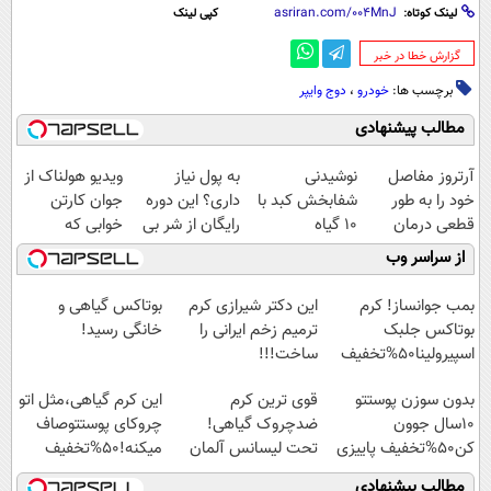
لینک کوتاه:
کپی لینک
‌گزارش خطا در خبر
برچسب ها:
خودرو
،
دوج وایپر
مطالب پیشنهادی
آرتروز مفاصل
نوشیدنی
به پول نیاز
ویدیو هولناک از
خود را به طور
شفابخش کبد با
داری؟ این دوره
جوان کارتن
قطعی درمان
10 گیاه
رایگان از شر بی
خوابی که
کنید!
موثر(تخفیف تا
پولی خلاصت
میلیاردر شد.
از سراسر وب
◗پرسش‌نامه◖
امشب)
میکنه
آموزش رایگان
بمب جوانساز! کرم
این دکتر شیرازی کرم
بوتاکس گیاهی و
بوتاکس جلبک
ترمیم زخم ایرانی را
خانگی رسید!
اسپیرولینا50%تخفیف
ساخت!!!
بدون سوزن پوستتو
قوی ترین کرم
این کرم گیاهی،مثل اتو
10سال جوون
ضدچروک گیاهی!
چروکای پوستتوصاف
کن50%تخفیف پاییزی
تحت لیسانس آلمان
میکنه!50%تخفیف
(40%تخفیف زمستانی)
مطالب پیشنهادی