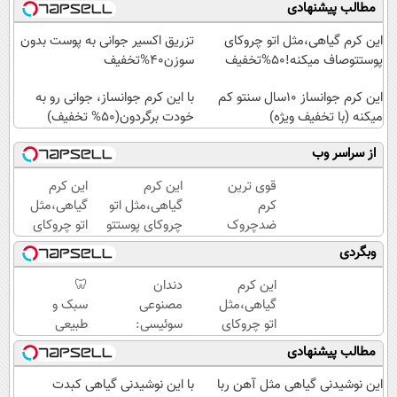
مطالب پیشنهادی
این کرم گیاهی،مثل اتو چروکای
تزریق اکسیر جوانی به پوست بدون
پوستتوصاف میکنه!50%تخفیف
سوزن40%تخفیف
این کرم جوانساز 10سال سنتو کم
با این کرم جوانساز، جوانی رو به
میکنه (با تخفیف ویژه)
خودت برگردون(50% تخفیف)
از سراسر وب
قوی ترین
این کرم
این کرم
کرم
گیاهی،مثل اتو
گیاهی،مثل
ضدچروک
چروکای پوستتو
اتو چروکای
گیاهی!
صاف
پوستتوصاف
وبگردی
تحت
میکنه!+تخفیف
میکنه!50%تخفیف
لیسانس
ویژه
این کرم
دندان
🦷
آلمان
گیاهی،مثل
مصنوعی
سبک و
(40%تخفیف
اتو چروکای
سوئیسی:
طبیعی
زمستانی)
پوستتوصاف
جدیدترین
مثل
مطالب پیشنهادی
میکنه!50%تخفیف
فناوری
دندان
اروپا،
خودت!
این نوشیدنی گیاهی مثل آهن ربا
با این نوشیدنی گیاهی کبدت