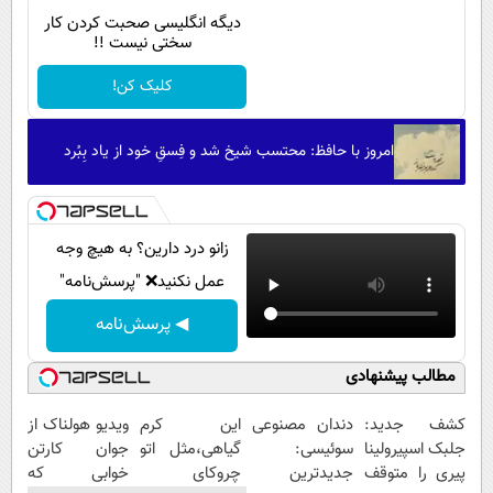
پیامک
سرگرمی
دیگه انگلیسی صحبت کردن کار
سختی نیست !!
روانشناسی
فناوری
کلیک کن!
آشپزی
گوناگون
دانلود
حوادث
امروز با حافظ: محتسب شیخ شد و فِسقِ خود از یاد بِبُرد
محیط زیست
سلامت
زانو درد دارین؟ به هیچ وجه
فرهنگی
عمل نکنید❌ "پرسش‌نامه"
بین الملل
◀ پرسش‌نامه
اجتماعی
مطالب پیشنهادی
حیات وحش
سیاست خارجی
کشف جدید:
دندان مصنوعی
این کرم
ویدیو هولناک از
جلبک اسپیرولینا
سوئیسی:
گیاهی،مثل اتو
جوان کارتن
پیری را متوقف
جدیدترین
چروکای
خوابی که