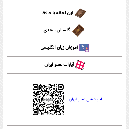
این لحظه با حافظ
گلستان سعدی
آموزش زبان انگلیسی
آپارات عصر ایران
اپلیکیشن عصر ایران