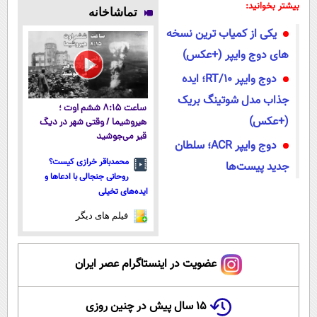
می
فناوری اروپا،
پوستتوصاف
میلیاردر شد.
بیشتر بخوانید:
تماشاخانه
کند50%تخفیف
سبک و مقاوم |
میکنه!50%تخفیف
آموزش رایگان
یکی از کمیاب ترین نسخه
پرداخت قسطی
های دوج وایپر (+عکس)
دوج وایپر RT/10؛ ایده
جذاب مدل شوتینگ بریک
ساعت ۸:۱۵ ششم اوت ؛
(+عکس)
هیروشیما / وقتی شهر در دیگ
قیر می‌جوشید
دوج وایپر ACR؛ سلطان
محمدباقر خرازی کیست؟
جدید پیست‌ها
روحانی جنجالی با ادعاها و
ایده‌های تخیلی
فیلم های دیگر
عضویت در اینستاگرام عصر ایران
۱۵ سال پیش در چنین روزی