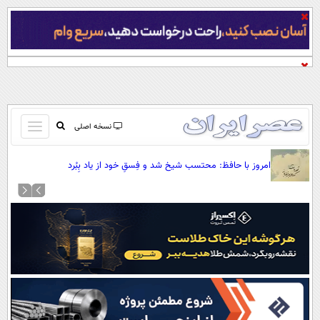
باز
نسخه اصلی
و
صفحه اول
بسته
امروز با حافظ: محتسب شیخ شد و فِسقِ خود از یاد بِبُرد
تماس با ما
کردن
آرشیو
منو
جستجو
نظرسنجی
آب و هوا
اوقات شرعی
پیوند ها
سواد زندگی