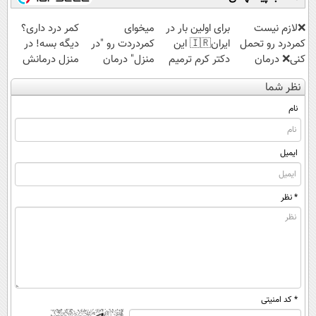
❌لازم نیست
برای اولین بار در
میخوای
کمر درد داری؟
کمردرد رو تحمل
ایران🇮🇷 این
کمردردت رو "در
دیگه بسه! در
کنی❌ درمان
دکتر کرم ترمیم
منزل" درمان
منزل درمانش
بدون جراحی و
کننده 23 روزه
کنی؟ (◂فیلم +
کن
نظر شما
قرص
ساخت!
◂پرسش‌نامه)
(◀پرسش‌نامه)
(پرسشنامه)
نام
ایمیل
* نظر
* کد امنیتی