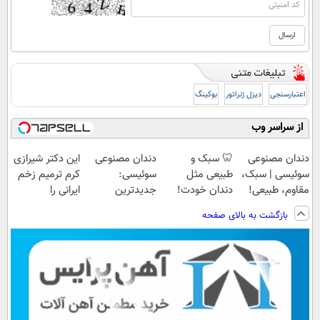
اعتبارسنجی
دیزل ژنراتور
بوکینگ
از سراسر وب
دندان مصنوعی
🦷 سبک و
دندان مصنوعی
این دکتر شیرازی
سوئیسی | سبک،
طبیعی مثل
سوئیسی:
کرم ترمیم زخم
مقاوم، طبیعی!
دندان خودت!
جدیدترین
ایرانی را
ویزیت
نصب آسان و
فناوری اروپا،
ساخت!!!
بازگشت به بالای صفحه
رایگان+پرداخت
پرداخت اقساطی
سبک و مقاوم |
اقساطی😍
💳 📍 تهران
پرداخت قسطی