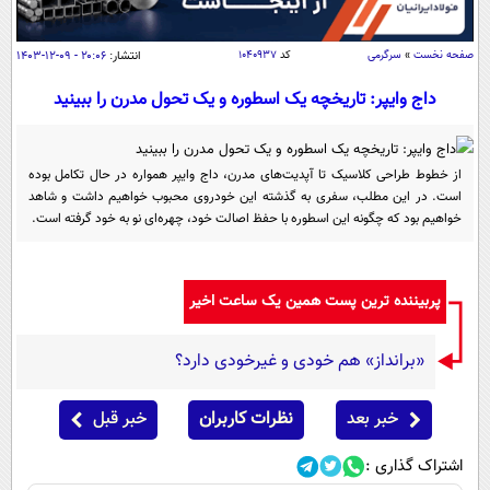
سیاسی
اقتصاد
صفحه نخست
»
سرگرمی
کد
۱۰۴۰۹۳۷
انتشار:
۲۰:۰۶ - ۰۹-۱۲-۱۴۰۳
جامعه
اقتصادی
داج وایپر: تاریخچه یک اسطوره و یک تحول مدرن را ببینید
ورزشی
اجتماعی
خودرو
بین الملل
حوادث
از خطوط طراحی کلاسیک تا آپدیت‌های مدرن، داج وایپر همواره در حال تکامل بوده
فرهنگ و هنر
سیاست خارجی
است. در این مطلب، سفری به گذشته این خودروی محبوب خواهیم داشت و شاهد
سلامت
خواهیم بود که چگونه این اسطوره با حفظ اصالت خود، چهره‌ای نو به خود گرفته است.
علم و دانش
یک برش دانایی
قرآن
فناوری و It
محیط زیست
پربیننده ترین پست همین یک ساعت اخیر
گوناگون
علمی
سفر و تفریح
فیلم
سرگرمی
اخبار کریپتو
«برانداز» هم خودی و غیرخودی دارد؟
عصر ایران 2
اقتصاد
باشگاه مغز
خبر بعد
نظرات کاربران
خبر قبل
آموزش زبان
خواندنی ها و دیدنی ها
ورزش
مجله تصویری سلاح
داستان کوتاه
سیاست
اشتراک گذاری :