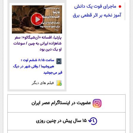
میکنه!50%تخفیف
موتور رونمایی
آموزش رایگان
در ایران رونمایی
ماجرای فوت یک دانش
شد!
شد
آموز نخبه بر اثر قطعی برق
پارتیا، افسانه «آن‌شیگائو»؛ سفر
شاهزاده ایرانی به چین / سوغات
او یک دین بود
ساعت ۸:۱۵ ششم اوت ؛
هیروشیما / وقتی شهر در دیگ
قیر می‌جوشید
فیلم های دیگر
عضویت در اینستاگرام عصر ایران
۱۵ سال پیش در چنین روزی