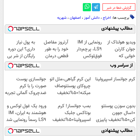
‌گزارش خطا در خبر
برچسب ها:
اخراج
،
دانش آموز
،
اصفهان
،
شهریه
مطالب پیشنهادی
ویدیو هولناک از
رونمایی از IM
آرتروز مفاصل
به پول نیاز
جوان کارتن
LS9، پرچم‌دار
خود را به طور
داری؟ این دوره
خوابی که
فوق‌لوکس
قطعی درمان
رایگان از شر بی
میلیاردر شد.
EREV وارد بازار
کنید!
پولی خلاصت
از سراسر وب
آموزش رایگان
ایران شد
◗پرسش‌نامه◖
میکنه
کرم جوانساز اسپیرولینا
این کرم گیاهی،مثل اتو
جوانسازی پوست
چروکای پوستتوصاف
صورت را با کرم
میکنه!50%تخفیف
ضدچروک آلمانی تجربه
کنید!
بدون سوزن پوستتو
بمب جوانساز! کرم
ورود یک غول لوکس و
10سال جوون
بوتاکس جلبک
هوشمند به ایران، IM
کن50%تخفیف پاییزی
اسپیرولینا50%تخفیف
LS9 رسماً رونمایی شد
مطالب پیشنهادی