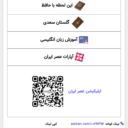
این لحظه با حافظ
گلستان سعدی
آموزش زبان انگلیسی
آپارات عصر ایران
اپلیکیشن عصر ایران
لینک کوتاه:
کپی لینک