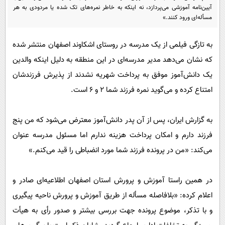
پیامک
سرگرمی
آیین‌نامه آموزشی می‌پردازد، نه اینکه به خاطر نمره‌های تک شده یا مردودی به هر
مسأله‌ای ورود کنند.»
روانشناسی
فناوری
آشپزی
گوناگون
به تازگی فیلمی از یک مدرسه در روستای اشکاوند اصفهان منتشر شده
که نشان می‌دهد مدیر مدرسه‌ای در این منطقه به دلیل اینکه والدین
دانلود
حوادث
یک دانش‌آموز موفق به پرداخت شهریه نشدند از پذیرش فرزندشان
محیط زیست
امتناع کرده و می‌گوید نمره فرزند شما ۲ و ۶ است.
سلامت
فرهنگی
به گزارش ایران، پس از آن پدر دانش‌آموز معترض می‌شود که من پنج
فرزند دارم و امکان پرداخت هزینه ندارم اما مسئول مدرسه عنوان
بین الملل
می‌کند: «من در پرونده فرزند شما مورد انضباطی را قید می‌کنم.»
اجتماعی
حیات وحش
در همین راستا آموزش و پرورش استان اصفهان اطلاعیه‌ای صادر و
سیاست خارجی
اعلام کرده: «بلافاصله مسأله از طریق آموزش و پرورش ناحیه پیگیری
و با تذکر، موضوع پرونده جهت بررسی بیشتر و صدور رأی به هیأت