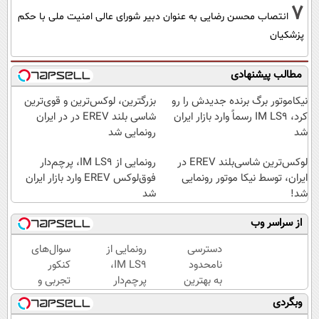
7
انتصاب محسن رضایی به عنوان دبیر شورای عالی امنیت ملی با حکم
پزشکیان
مطالب پیشنهادی
نیکاموتور برگ برنده جدیدش را رو
بزرگترین، لوکس‌ترین و قوی‌ترین
کرد، IM LS9 رسماً وارد بازار ایران
شاسی بلند EREV در در ایران
شد
رونمایی شد
لوکس‌ترین شاسی‌بلند EREV در
رونمایی از IM LS9، پرچم‌دار
ایران، توسط نیکا موتور رونمایی
فوق‌لوکس EREV وارد بازار ایران
شد!
شد
از سراسر وب
دسترسی
رونمایی از
سوال‌های
نامحدود
IM LS9،
کنکور
به بهترین
پرچم‌دار
تجربی و
آموزش‌ها
فوق‌لوکس
ریاضی در
وبگردی
تا روز
EREV
پکیج ماز