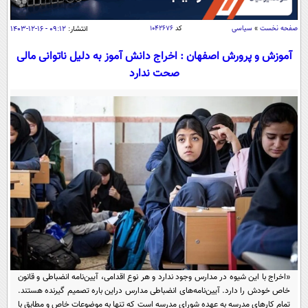
سیاسی
اقتصاد
صفحه نخست
»
سیاسی
کد
۱۰۴۲۶۷۶
انتشار:
۰۹:۱۲ - ۱۶-۱۲-۱۴۰۳
جامعه
اقتصادی
آموزش و پرورش اصفهان : اخراج دانش آموز به دلیل ناتوانی مالی
صحت ندارد
ورزشی
اجتماعی
خودرو
بین الملل
حوادث
فرهنگ و هنر
سیاست خارجی
سلامت
علم و دانش
یک برش دانایی
قرآن
فناوری و It
محیط زیست
گوناگون
علمی
سفر و تفریح
فیلم
سرگرمی
اخبار کریپتو
عصر ایران 2
اقتصاد
باشگاه مغز
آموزش زبان
خواندنی ها و دیدنی ها
ورزش
مجله تصویری سلاح
«اخراج با این شیوه در مدارس وجود ندارد و هر نوع اقدامی، آیین‌نامه انضباطی و قانون
داستان کوتاه
سیاست
خاص خودش را دارد. آیین‌نامه‌های انضباطی مدارس دراین باره تصمیم گیرنده هستند.
تمام کار‌های مدرسه به عهده شورای مدرسه است که تنها به موضوعات خاص و مطابق با