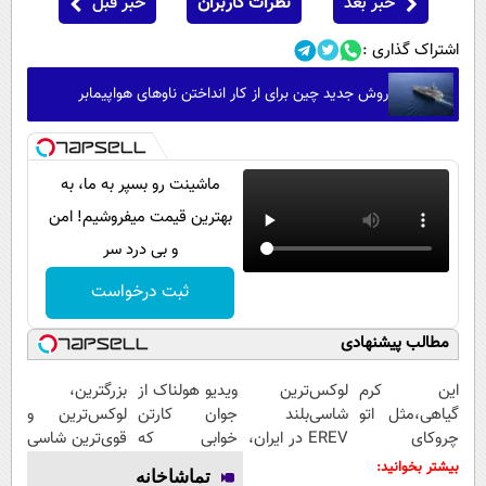
خبر بعد
نظرات کاربران
خبر قبل
اشتراک گذاری :
روش جدید چین برای از کار انداختن ناوهای هواپیمابر
ماشینت رو بسپر به ما، به
بهترین قیمت میفروشیم! امن
و بی درد سر
ثبت درخواست
مطالب پیشنهادی
این کرم
لوکس‌ترین
ویدیو هولناک از
بزرگترین،
گیاهی،مثل اتو
شاسی‌بلند
جوان کارتن
لوکس‌ترین و
چروکای
EREV در ایران،
خوابی که
قوی‌ترین شاسی
پوستتوصاف
توسط نیکا
میلیاردر شد.
بلند EREV در
بیشتر بخوانید:
تماشاخانه