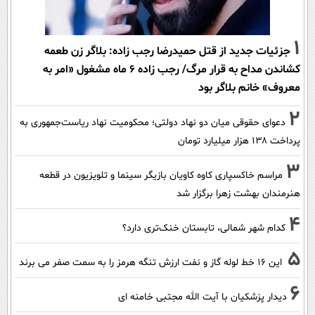
1
جزئیات جدید از قتل حمیدرضا رجب زاده: بلاگر زن طعمه
کشاندن مداح به قرار مرگ/ رجب زاده 6 ماه مشغول «امر به
معروف» خانم بلاگر بود
2
دعوای حقوقی میان دو نهاد دولتی؛ محکومیت نهاد ریاست‌جمهوری به
پرداخت ۱۳۸ هزار میلیارد تومان
3
مراسم خاکسپاری کاوه کاویان بازیگر سینما و تلویزیون در قطعه
هنرمندان بهشت زهرا برگزار شد
4
کدام شهر شمالی، تابستان خنک‌تری دارد؟
5
این 16 خط لوله گاز و نفت ارزش تنگه هرمز را به سمت صفر می برند
6
دیدار پزشکیان با آیت الله مجتبی خامنه ای