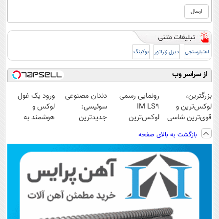
اعتبارسنجی
دیزل ژنراتور
بوکینگ
از سراسر وب
بزرگترین،
رونمایی رسمی
دندان مصنوعی
ورود یک غول
لوکس‌ترین و
IM LS9
سوئیسی:
لوکس و
قوی‌ترین شاسی
لوکس‌ترین
جدیدترین
هوشمند به
بلند EREV در در
EREV در ایران
فناوری اروپا،
ایران، IM LS9
بازگشت به بالای صفحه
ایران رونمایی
سبک و مقاوم |
رسماً رونمایی
شد
پرداخت قسطی
شد