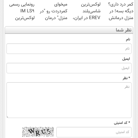
کمر درد داری؟
لوکس‌ترین
میخوای
رونمایی رسمی
دیگه بسه! در
شاسی‌بلند
کمردردت رو "در
IM LS9
منزل درمانش
EREV در ایران،
منزل" درمان
لوکس‌ترین
کن
توسط نیکا موتور
کنی؟ (◂فیلم +
EREV در ایران
نظر شما
(◀پرسش‌نامه)
رونمایی شد!
◂پرسش‌نامه)
نام
ایمیل
* نظر
* کد امنیتی