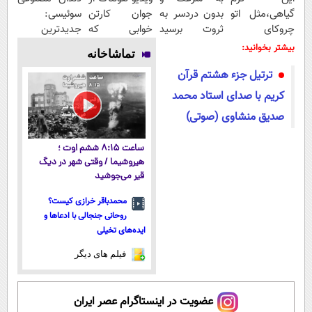
گیاهی،مثل اتو
بدون دردسر به
جوان کارتن
سوئیسی:
چروکای
ثروت برسید
خوابی که
جدیدترین
پوستتوصاف
(دوره کاملا
میلیاردر شد.
فناوری اروپا،
بیشتر بخوانید:
تماشاخانه
میکنه!50%تخفیف
رایگان
آموزش رایگان
سبک و مقاوم |
ترتیل جزء هشتم قرآن
پولسازی)
پرداخت قسطی
کریم با صدای استاد محمد
صدیق منشاوی (صوتی)
ساعت ۸:۱۵ ششم اوت ؛
هیروشیما / وقتی شهر در دیگ
قیر می‌جوشید
محمدباقر خرازی کیست؟
روحانی جنجالی با ادعاها و
ایده‌های تخیلی
فیلم های دیگر
عضویت در اینستاگرام عصر ایران