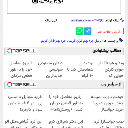
لینک کوتاه:
کپی لینک
‌گزارش خطا در خبر
برچسب ها:
ترتیل جزء نهم قرآن کریم
،
جزء نهم قرآن کریم
مطالب پیشنهادی
ویدیو هولناک از
نوشیدنی
دندان مصنوعی
آرتروز مفاصل
جوان کارتن
شفابخش کبد با
سوئیسی:
خود را به طور
خوابی که
10 گیاه
جدیدترین
قطعی درمان
میلیاردر شد.
موثر(تخفیف تا
فناوری اروپا،
کنید!
از سراسر وب
آموزش رایگان
امشب)
سبک و مقاوم |
◗پرسش‌نامه◖
پرداخت قسطی
خودتم باورت نمیشه
آرتروز مفاصل خود را
خرید موبایل با اسنپ
چقدر جوون شدی!
به طور قطعی درمان
پی | در ۴ قسط بدون
خرید جوانساز
کنید! ◗پرسش‌نامه◖
سود و کارمزد!
اسپیرولینا با تخفیف
بمب جوانساز! کرم
این دکتر شیرازی کرم
این کرم گیاهی،مثل اتو
ویژه
بوتاکس جلبک
ترمیم زخم ایرانی را
چروکای پوستتوصاف