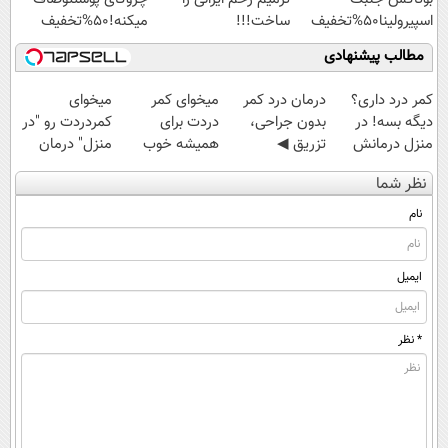
اسپیرولینا50%تخفیف
ساخت!!!
میکنه!50%تخفیف
مطالب پیشنهادی
کمر درد داری؟
درمان درد کمر
میخوای کمر
میخوای
دیگه بسه! در
بدون جراحی،
دردت برای
کمردردت رو "در
منزل درمانش
تزریق ◀
همیشه خوب
منزل" درمان
کن
پرسش‌نامه رو پر
شه؟ ◀
کنی؟ (◂فیلم +
نظر شما
(◀پرسش‌نامه)
کن ▶
پرسش‌نامه رو پر
◂پرسش‌نامه)
کن!
نام
ایمیل
* نظر