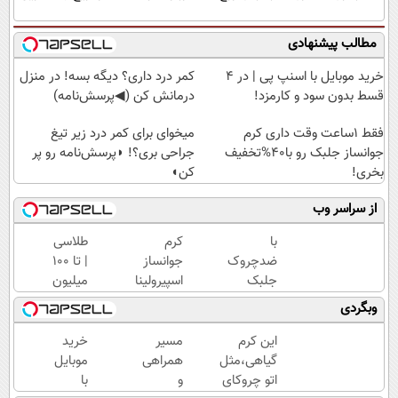
مطالب پیشنهادی
خرید موبایل با اسنپ پی | در ۴
کمر درد داری؟ دیگه بسه! در منزل
قسط بدون سود و کارمزد!
درمانش کن (◀پرسش‌نامه)
فقط 1ساعت وقت داری کرم
میخوای برای کمر درد زیر تیغ
جوانساز جلبک رو با40%تخفیف
جراحی بری؟! ◗پرسش‌نامه رو پر
بخری!
کن◖
از سراسر وب
با
کرم
طلاسی
ضدچروک
جوانساز
| تا 100
جلبک
اسپیرولینا
میلیون
اسپیرولینا
وام
وبگردی
جوان شو!
آنی
خرید با
خرید
این کرم
مسیر
خرید
تخفیف
طلا💰
گیاهی،مثل
همراهی
موبایل
ویژه
ثبت
اتو چروکای
و
با