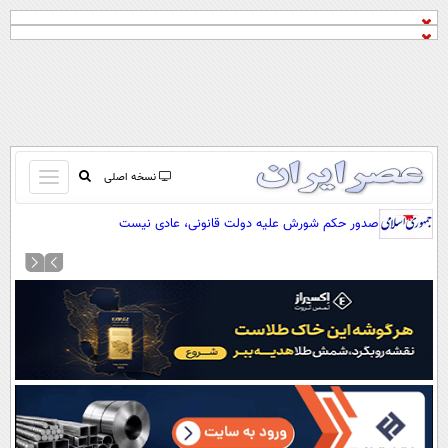
باز
نسخه اصلی
و
صفحه اول
صدور حکم شورش علیه دولت قانونی، عادی نیست
بسته
تماس با ما
کردن
آرشیو
منو
جستجو
نظرسنجی
آب و هوا
اوقات شرعی
پیوند ها
سواد زندگی