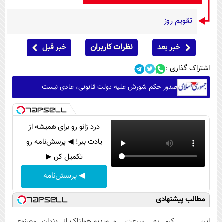
تقویم روز
خبر بعد
نظرات کاربران
خبر قبل
اشتراک گذاری :
صدور حکم شورش علیه دولت قانونی، عادی نیست
درد زانو رو برای همیشه از
یادت ببر! ◀ پرسش‌نامه رو
تکمیل کن ▶
◀ پرسش‌نامه
مطالب پیشنهادی
این کرم
به سرعت و
ویدیو هولناک از
دندان مصنوعی