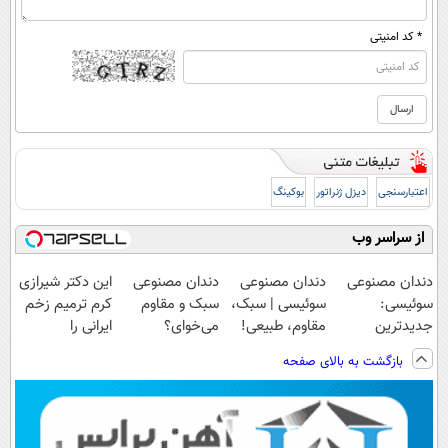
* کد امنیتی
اعتبارسنجی
دیزل ژنراتور
بوکینگ
از سراسر وب
دندان مصنوعی
دندان مصنوعی
دندان مصنوعی
این دکتر شیرازی
سوئیسی:
سوئیسی | سبک،
سبک و مقاوم
کرم ترمیم زخم
جدیدترین
مقاوم، طبیعی!
می‌خوای؟
ایرانی را
فناوری اروپا،
ویزیت
پرداخت اقساطی
ساخت!!!
بازگشت به بالای صفحه
سبک و مقاوم |
رایگان+پرداخت
هم داریم!😍 |
پرداخت قسطی
اقساطی😍
📍تهران