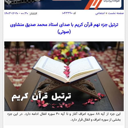
سیاسی
اقتصاد
صفحه نخست
»
اجتماعی
کد
۱۰۴۳۳۶۰
انتشار:
۰۰:۳۰ - ۲۰-۱۲-۱۴۰۳
جامعه
اقتصادی
ترتیل جزء نهم قرآن کریم با صدای استاد محمد صدیق منشاوی
ورزشی
(صوتی)
اجتماعی
خودرو
بین الملل
حوادث
فرهنگ و هنر
سیاست خارجی
سلامت
علم و دانش
یک برش دانایی
قرآن
فناوری و It
محیط زیست
گوناگون
علمی
سفر و تفریح
فیلم
سرگرمی
اخبار کریپتو
عصر ایران 2
اقتصاد
باشگاه مغز
آموزش زبان
خواندنی ها و دیدنی ها
ورزش
مجله تصویری سلاح
این جزء از آیه 88 سوره اعراف آغاز و تا آیه 40 سوره انفال ادامه دارد. در این جزء
داستان کوتاه
بخشی از سوره اعراف و انفال قرار دارد.
سیاست