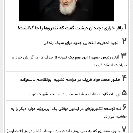
1
باقر خرازی؛ چندان درشت گفت که تندروها را جا گذاشت!
2
«تجرد قطعی»، انتخابی جدید برای سبک زندگی
3
آقای رئیس جمهور! این هم یک نمونه از حذف که در گزارش خود به
صراحت انتقاد کردید
4
حضور محمدجواد ظریف در مراسم تشییع ابوالقاسم قاسم‌زاده
5
زنِ بادیگارد محافظ نیوشا ضیغمی در مسجد شهرک غرب
6
تله توسعه تک‌پروژه‌ای در اردبیل/وقتی یک ابرپروژه، موارد دیگر را به
حاشیه می‌راند
7
بانوی معماری که به بتن روح داد؛ درباره سوتلانا کانا رادویچ (+تصاویر)