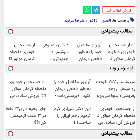
‌گزارش خطا در خبر
برچسب ها:
التعاون
،
تراکتور
،
علیرضا بیرانوند
مطالب پیشنهادی
✅ از جستجوی
آرتروز مفاصل
دندان مصنوعی
از جستجوی
خودروی دلخواه
خود را به طور
سوئیسی:
خودری دلخواه
کرمان موتور تا
قطعی درمان
جدیدترین
کرمان موتور تا
فروش ساده، بی
کنید!
فناوری اروپا،
فروش آن،
از سراسر وب
واسطه و
◗پرسش‌نامه◖
سبک و مقاوم |
ساده، بی واسطه
مستقیم
پرداخت قسطی
و مستقیم
میدونستی 207 خودت
آرتروز مفاصل خود را
✅ جستجوی خودروی
رو میتونی روهوا
به طور قطعی درمان
دلخواه کرمان موتور
بفروشی؟اینجا سریع و
کنید! ◗پرسش‌نامه◖
👈 فروش ساده، بی
راحت بفروش
واسطه و مستقیم
از جستجوی خودری
این دکتر شیرازی کرم
جای بخیه داری؟؟ فقط
دلخواه کرمان موتور تا
ترمیم زخم ایرانی را
در 3 هفته ترمیمش
فروش آن، ساده، بی
ساخت!!!
کن!😍
واسطه و مستقیم
مطالب پیشنهادی