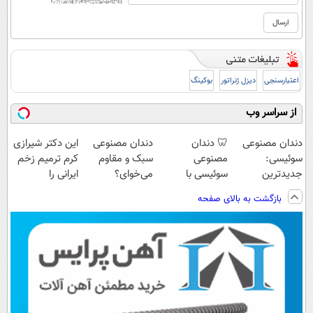
اعتبارسنجی
دیزل ژنراتور
بوکینگ
از سراسر وب
دندان مصنوعی
🦷 دندان
دندان مصنوعی
این دکتر شیرازی
سوئیسی:
مصنوعی
سبک و مقاوم
کرم ترمیم زخم
جدیدترین
سوئیسی با
می‌خوای؟
ایرانی را
فناوری اروپا،
تکنولوژی
پرداخت اقساطی
ساخت!!!
بازگشت به بالای صفحه
سبک و مقاوم |
دیجیتال |
هم داریم!😍 |
پرداخت قسطی
پرداخت در 4
📍تهران
قسط |📍 تهران