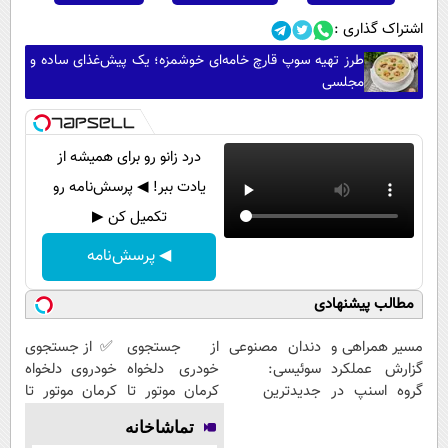
اشتراک گذاری :
طرز تهیه سوپ قارچ خامه‌ای خوشمزه؛ یک پیش‌غذای ساده و
مجلسی
درد زانو رو برای همیشه از
یادت ببر! ◀ پرسش‌نامه رو
تکمیل کن ▶
◀ پرسش‌نامه
مطالب پیشنهادی
مسیر همراهی و
دندان مصنوعی
از جستجوی
✅ از جستجوی
گزارش عملکرد
سوئیسی:
خودری دلخواه
خودروی دلخواه
گروه اسنپ در
جدیدترین
کرمان موتور تا
کرمان موتور تا
۱۴۰۴
فناوری اروپا،
فروش آن،
فروش ساده،
تماشاخانه
سبک و مقاوم |
ساده، بی
بی واسطه و