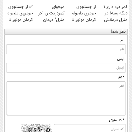
کمر درد داری؟
از جستجوی
میخوای
✅ از جستجوی
دیگه بسه! در
خودری دلخواه
کمردردت رو "در
خودروی دلخواه
منزل درمانش
کرمان موتور تا
منزل" درمان
کرمان موتور تا
کن
فروش آن،
کنی؟ (◂فیلم +
فروش ساده، بی
نظر شما
(◀پرسش‌نامه)
ساده، بی واسطه
◂پرسش‌نامه)
واسطه و
و مستقیم
مستقیم
نام
ایمیل
* نظر
* کد امنیتی