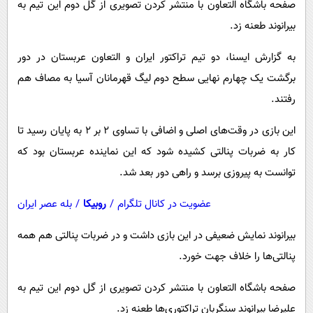
صفحه باشگاه التعاون با منتشر کردن تصویری از گل دوم این تیم به
پیامک
سرگرمی
بیرانوند طعنه زد.
روانشناسی
فناوری
به گزارش ایسنا، دو تیم تراکتور ایران و التعاون عربستان در دور
آشپزی
گوناگون
برگشت یک چهارم نهایی سطح دوم لیگ قهرمانان آسیا به مصاف هم
دانلود
حوادث
رفتند.
محیط زیست
این بازی در وقت‌های اصلی و اضافی با تساوی ۲ بر ۲ به پایان رسید تا
سلامت
کار به ضربات پنالتی کشیده شود که این نماینده عربستان بود که
فرهنگی
توانست به پیروزی برسد و راهی دور بعد شد.
بین الملل
عضویت در کانال تلگرام
/
روبیکا
/
بله عصر ایران
اجتماعی
بیرانوند نمایش ضعیفی در این بازی داشت و در ضربات پنالتی هم همه
حیات وحش
پنالتی‌ها را خلاف جهت خورد.
سیاست خارجی
صفحه باشگاه التعاون با منتشر کردن تصویری از گل دوم این تیم به
علیرضا بیرانوند سنگربان تراکتوری‌ها طعنه زد.