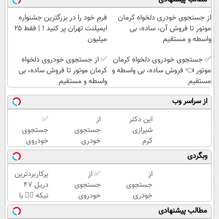
از جستجوی خودری دلخواه کرمان
فرم خود را در بزرگترین جشنواره
موتور تا فروش آن، ساده، بی
ایمپلنت تهران پر کنید ! | فقط ۲۵
واسطه و مستقیم
میلیون
✅ جستجوی خودروی دلخواه کرمان
✅ از جستجوی خودروی دلخواه
موتور 👈 فروش ساده، بی واسطه و
کرمان موتور تا فروش ساده، بی
مستقیم
واسطه و مستقیم
از سراسر وب
این دکتر
از
✅
شیرازی
جستجوی
جستجوی
کرم
خودری
خودروی
ترمیم
دلخواه
دلخواه
وبگردی
زخم
کرمان
کرمان
ایرانی را
موتور تا
موتور 👈
از
✅ از
پرکاربردترین
ساخت!!!
فروش
فروش
جستجوی
جستجوی
دریل 47
آن،
ساده، بی
خودری
خودروی
تیکه 👈🏻 با
ساده، بی
واسطه و
دلخواه
دلخواه
کمترین
مطالب پیشنهادی
واسطه و
مستقیم
کرمان
کرمان
قیمت 🔥