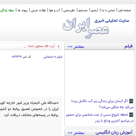
صفحه اول
تماس با ما
آرشیو
جستجو
نظرسنجی
آب و هوا
اوقات شرعی
پیوند ها
سواد زندگی
فیلم
بیشتر »»
آیت الله محقق داماد : در عصر رسول الله 
فیلم
»
اجتماعی
کد خبر
۱۰۴۴۳۹۱
اگر انسان برای زندگی زیر آب تکامل پیدا
«عبدالله علی الیحیا» وزیر امور خارجه کو
می‌کرد چه شکلی می‌شد؟
ایران را در خصوص تعمیق روابط دو کشو
روابط در زمینه‌های مختلف دریافت کرد.
لحظه خروج مسی از جت شخصی برای حضور
در مراسم آخرین وداع با پدر
آموزش زبان انگلیسی
بیشتر »»