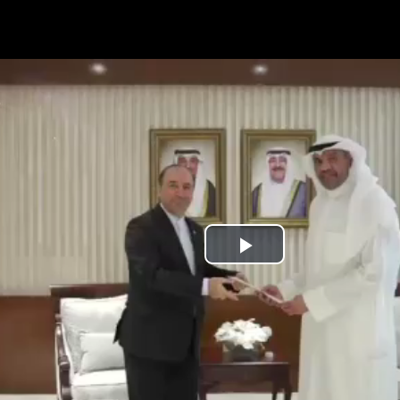
Play
Video