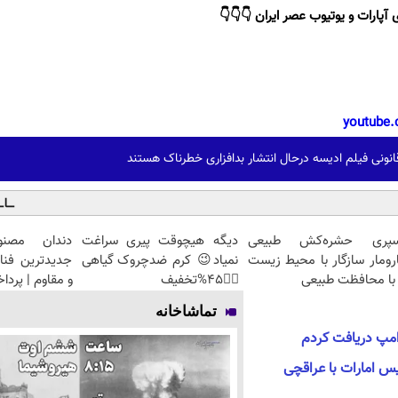
 آپارات و یوتیوب عصر ایران 👇👇👇
youtube.
انونی فیلم ادیسه درحال انتشار بدافزاری خطرناک هستند
سپری حشره‌کش طبیعی
دیگه هیچوقت پیری سراغت
دندان مصنو
ارومار سازگار با محیط زیست
نمیاد😉 کرم ضدچروک گیاهی
جدیدترین فنا
با محافظت طبیعی
👈🏻45%تخفیف
و مقاوم | پرد
تماشاخانه
رامپ دریافت کردم
یس امارات با عراقچی