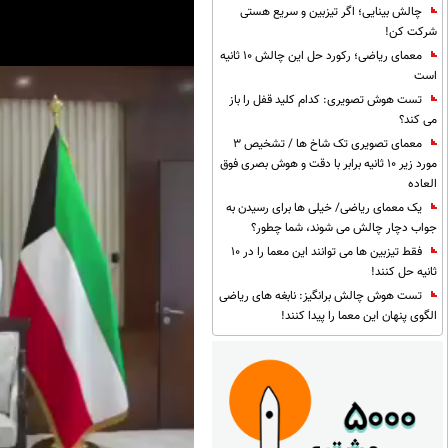
چالش بینایی؛ اگر تیزبین و سریع هستی
شرکت کن!
معمای ریاضی؛ رکورد حل این چالش 10 ثانیه
است
تست هوش تصویری: کدام کلید قفل را باز
می کند؟
معمای تصویری تک شاخ ها / تشخیص 3
مورد زیر 10 ثانیه برابر با دقت و هوش بصری فوق
العاده
یک معمای ریاضی/ خیلی ها برای رسیدن به
جواب دچار چالش می شوند، شما چطور؟
فقط تیزبین ها می توانند این معما را در 10
ثانیه حل کنند!
تست هوش چالش برانگیز: نابغه های ریاضی
الگوی پنهان این معما را پیدا کنند!