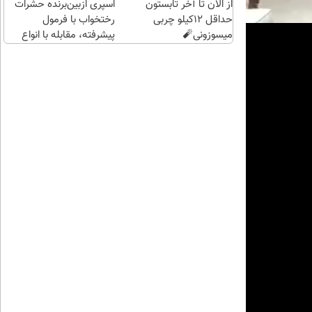
از الان تا آخر تابستون
اسپری ازبین‌برنده حشرات
حداقل 12کیلو چربی
رختخواب با فرمول
میسوزونی🧨
پیشرفته، مقابله با انواع
ساس