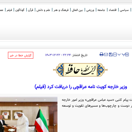
سیاسی
اقتصاد
جامعه
ورزشی
بین الملل
فرهنگ و هنر
علم و دانش
قرآن
گوناگون
فیلم
عصر 
حجاب
_
‍‍‍ پ
پ
تاریخ انتشار:
۲۲:۲۴ - ۲۲-۱۲-۱۴۰۳
‌گزارش خطا در خبر
وزیر خارجه کویت نامه عراقچی را دریافت کرد (فیلم)
یت پیام کتبی «سید عباس عراقچی» وزیر امور خارجه
ر دوست و چارچوب‌ها و مسیر‌های تقویت و توسعه