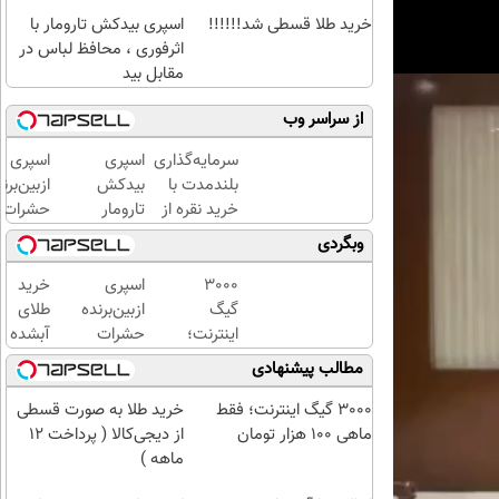
ساس
خرید طلا قسطی شد!!!!!!
اسپری بیدکش تارومار با
اثرفوری ، محافظ لباس در
مقابل بید
از سراسر وب
سرمایه‌گذاری
اسپری
اسپری
بلندمدت با
بیدکش
ازبین‌برن
خرید نقره از
تارومار
حشرات
دیجی‌کالا
با
رختخواب
وبگردی
اثرفوری
با فرمول
،
پیشرفته
3000
اسپری
خرید
محافظ
مقابله با
گیگ
ازبین‌برنده
طلای
لباس
انواع
اینترنت؛
حشرات
آبشده
در
ساس
فقط
رختخواب
حتی با
مطالب پیشنهادی
مقابل
ماهی
با فرمول
۱۰۰هزارتومان
بید
100
پیشرفته،
3000 گیگ اینترنت؛ فقط
خرید طلا به صورت قسطی
هزار
مقابله با
ماهی 100 هزار تومان
از دیجی‌کالا ( پرداخت 12
تومان
انواع
ماهه )
ساس