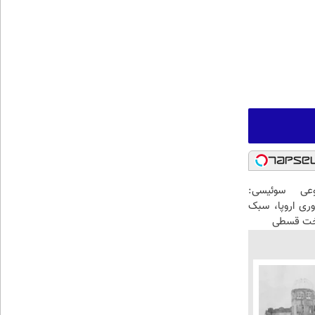
عی سوئیسی:
وری اروپا، سبک
اخت قسطی