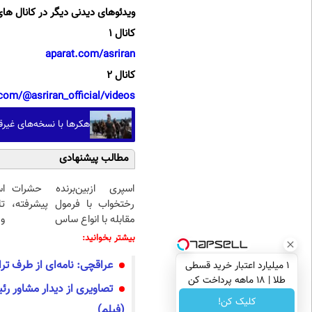
ویدئوهای دیدنی دیگر در کانال های
کانال 1
aparat.com/asriran
کانال 2
com/@asriran_official/videos
هکرها با نسخه‌های غیرق
مطالب پیشنهادی
اسپری ازبین‌برنده حشرات
ا
رختخواب با فرمول پیشرفته،
ت
مقابله با انواع ساس
و 
بیشتر بخوانید:
عراقچی: نامه‌ای از طرف ت
۱ میلیارد اعتبار خرید قسطی
طلا | ۱۸ ماهه پرداخت کن
تصاویری از دیدار مشاور رئ
کلیک کن!
(فیلم)