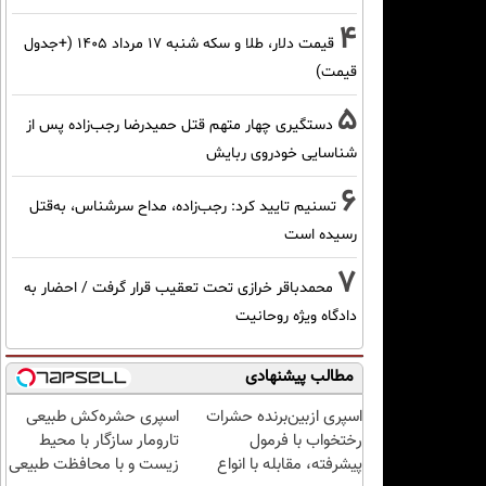
4
قیمت دلار، طلا و سکه شنبه ۱۷ مرداد ۱۴۰۵ (+جدول
قیمت)
5
دستگیری چهار متهم قتل حمیدرضا رجب‌زاده پس از
شناسایی خودروی ربایش
6
تسنیم تایید کرد: رجب‌زاده، مداح سرشناس، به‌قتل
رسیده است
7
محمدباقر خرازی تحت تعقیب قرار گرفت / احضار به
دادگاه ویژه روحانیت
مطالب پیشنهادی
اسپری ازبین‌برنده حشرات
اسپری حشره‌کش طبیعی
رختخواب با فرمول
تارومار سازگار با محیط
پیشرفته، مقابله با انواع
زیست و با محافظت طبیعی