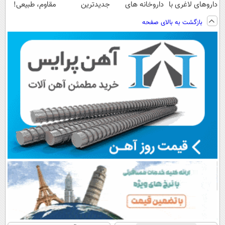
داروهای لاغری با
داروخانه های
جدیدترین
مقاوم، طبیعی!
ارسال از
اطرافت، ارسال
فناوری اروپا،
ویزیت
بازگشت به بالای صفحه
داروخانه و پک
فوری همراه با
سبک و مقاوم |
رایگان+پرداخت
یخ!
پک یخ!
پرداخت قسطی
اقساطی😍