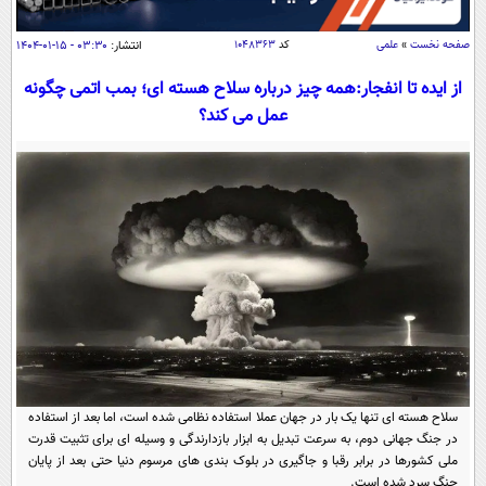
سیاسی
اقتصاد
صفحه نخست
»
علمی
کد
۱۰۴۸۳۶۳
انتشار:
۰۳:۳۰ - ۱۵-۰۱-۱۴۰۴
جامعه
اقتصادی
از ایده تا انفجار:همه چیز درباره سلاح هسته ای؛ بمب اتمی چگونه
عمل می کند؟
ورزشی
اجتماعی
خودرو
بین الملل
حوادث
فرهنگ و هنر
سیاست خارجی
سلامت
علم و دانش
یک برش دانایی
قرآن
فناوری و It
محیط زیست
گوناگون
علمی
سفر و تفریح
فیلم
سرگرمی
اخبار کریپتو
عصر ایران 2
اقتصاد
باشگاه مغز
آموزش زبان
خواندنی ها و دیدنی ها
ورزش
سلاح هسته ای تنها یک بار در جهان عملا استفاده نظامی شده است، اما بعد از استفاده
مجله تصویری سلاح
در جنگ جهانی دوم، به سرعت تبدیل به ابزار بازدارندگی و وسیله ای برای تثبیت قدرت
داستان کوتاه
سیاست
ملی کشورها در برابر رقبا و جاگیری در بلوک بندی های مرسوم دنیا حتی بعد از پایان
جنگ سرد شده است.