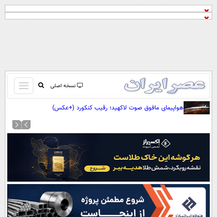
باز
نسخه اصلی
و
صفحه اول
هواپیمای مافوق صوت لاکهید؛ رقیب کنکورد (+عکس)
بسته
تماس با ما
کردن
آرشیو
منو
جستجو
نظرسنجی
آب و هوا
اوقات شرعی
پیوند ها
سواد زندگی