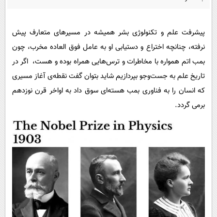
پیامک
سرگرمی
روانشناسی
فناوری
پیشرفت علم و تکنولوژی بشر همیشه در مسیرهای متعارف پیش
آشپزی
گوناگون
نرفته، چنانچه اختراع و دستیابی او به عامل فوق العاده مخرب، چون
دانلود
حوادث
بمب اتم همواره با مخاطرات و ترس‌هایی همراه بوده و هست، اگر در
تاریخ علم به جست‌و‌جو بپردازیم شاید بتوان گفت نقطه‌ی آغاز مسیری
محیط زیست
که انسان را به فناوری بمب هسته‌ای سوق داد به اواخر قرن نوزدهم
سلامت
برمی گردد.
فرهنگی
بین الملل
اجتماعی
حیات وحش
سیاست خارجی