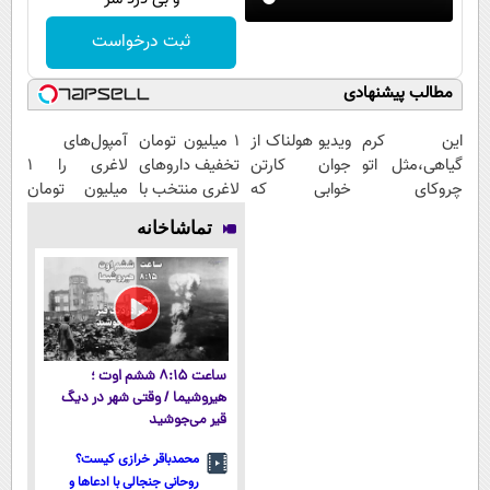
ثبت درخواست
مطالب پیشنهادی
این کرم
ویدیو هولناک از
۱ میلیون تومان
آمپول‌های
گیاهی،مثل اتو
جوان کارتن
تخفیف داروهای
لاغری را ۱
چروکای
خوابی که
لاغری منتخب با
میلیون تومان
پوستتوصاف
میلیاردر شد.
ارسال از
ارزان‌تر از
تماشاخانه
میکنه!50%تخفیف
آموزش رایگان
داروخانه
همه‌جا بخر!
نزدیکت
ساعت ۸:۱۵ ششم اوت ؛
هیروشیما / وقتی شهر در دیگ
قیر می‌جوشید
محمدباقر خرازی کیست؟
روحانی جنجالی با ادعاها و