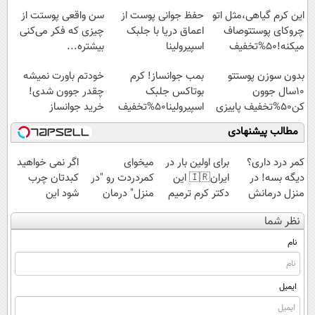
آفات
این کرم گیاهی،مثل اتو
حفظ جوانی پوست از
سن واقعی پوستت از
چروکای پوستتوصاف
اعماق دریا با جلبک
چیزی که فکر می‌کنی
میکنه!50%تخفیف
اسپیرولینا
بیشتره...
بدون سوزن پوستتو
بمب جوانساز! کرم
خودتم باورت نمیشه
10سال جوون
بوتاکس جلبک
چقدر جوون شدی!
کن50%تخفیف پاییزی
اسپیرولینا50%تخفیف
خرید جوانساز
اسپیرولینا با تخفیف
مطالب پیشنهادی
ویژه
کمر درد داری؟
برای اولین بار در
میخوای
اگر نمی خواهید
دیگه بسه! در
ایران🇮🇷 این
کمردردت رو "در
کبدتان چرب
منزل درمانش
دکتر کرم ترمیم
منزل" درمان
شود این
کن
کننده 23 روزه
کنی؟ (◂فیلم +
نوشیدنی خوش
نظر شما
(◀پرسش‌نامه)
ساخت!
◂پرسش‌نامه)
طعم را بنوشید
نام
ایمیل