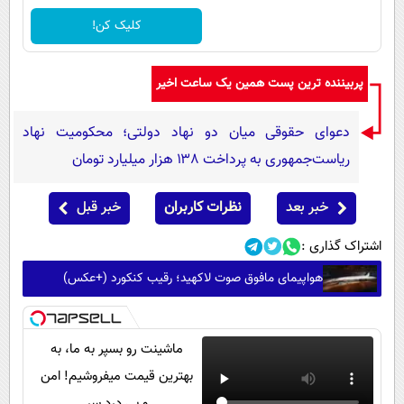
کلیک کن!
پربیننده ترین پست همین یک ساعت اخیر
دعوای حقوقی میان دو نهاد دولتی؛ محکومیت نهاد
ریاست‌جمهوری به پرداخت ۱۳۸ هزار میلیارد تومان
خبر بعد
نظرات کاربران
خبر قبل
اشتراک گذاری :
هواپیمای مافوق صوت لاکهید؛ رقیب کنکورد (+عکس)
ماشینت رو بسپر به ما، به
بهترین قیمت میفروشیم! امن
و بی درد سر