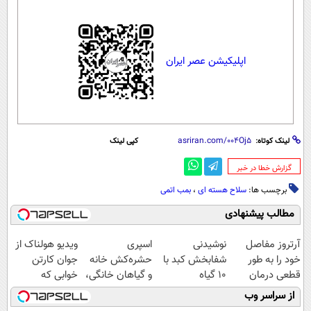
اپلیکیشن عصر ایران
لینک کوتاه:
کپی لینک
‌گزارش خطا در خبر
برچسب ها:
سلاح هسته ای
،
بمب اتمی
مطالب پیشنهادی
آرتروز مفاصل
نوشیدنی
اسپری
ویدیو هولناک از
خود را به طور
شفابخش کبد با
حشره‌کش خانه
جوان کارتن
قطعی درمان
10 گیاه
و گیاهان خانگی،
خوابی که
کنید!
موثر(تخفیف تا
نابودکننده انواع
میلیاردر شد.
از سراسر وب
◗پرسش‌نامه◖
امشب)
حشرات خانگی و
آموزش رایگان