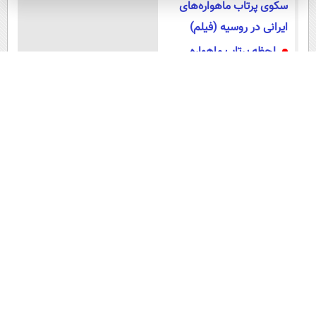
سکوی پرتاب ماهواره‌های
ایرانی در روسیه (فیلم)
لحظه پرتاب ماهواره
کوندور-FKA روسیه به مدار
(فیلم)
عضویت در اینستاگرام عصر ایران
۱۵ سال پیش در چنین روزی
این لحظه با حافظ
گلستان سعدی
آموزش زبان انگلیسی