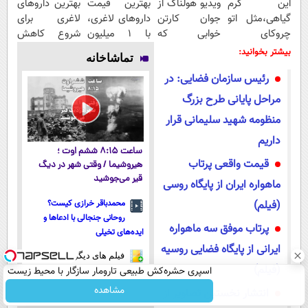
این کرم
ویدیو هولناک از
بهترین قیمت
بهترین داروهای
گیاهی،مثل اتو
جوان کارتن
داروهای لاغری،
لاغری برای
چروکای
خوابی که
با ۱ میلیون
شروع کاهش
پوستتوصاف
میلیاردر شد.
تخفیف و ارسال
وزن، ارسال از
بیشتر بخوانید:
تماشاخانه
میکنه!50%تخفیف
آموزش رایگان
از داروخانه‌
داروخانه های
رئیس سازمان فضایی: در
نزدیکت!
مراحل پایانی طرح بزرگ
منظومه شهید سلیمانی قرار
داریم
ساعت ۸:۱۵ ششم اوت ؛
قیمت واقعی پرتاب
هیروشیما / وقتی شهر در دیگ
قیر می‌جوشید
ماهواره ایران از پایگاه روسی
(فیلم)
محمدباقر خرازی کیست؟
روحانی جنجالی با ادعاها و
پرتاب موفق سه ماهواره
ایده‌های تخیلی
ایرانی از پایگاه فضایی روسیه
فیلم های دیگر
(فیلم)
اسپری حشره‌کش طبیعی تارومار سازگار با محیط زیست
و با محافظت طبیعی
مشاهده
انتشار نخستین تصاویر از