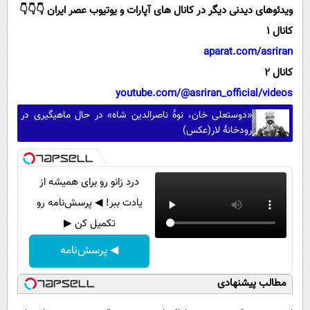
ویدئوهای دیدنی دیگر در کانال های آپارات و یوتیوب عصر ایران 👇👇👇
کانال 1
aparat.com/asriran
کانال 2
youtube.com/@asriran_official/videos
«دوستعلی خان، نوۀ ناصرالدین شاه» در حال ماهیگیری در
رودخانۀ لار(عکس)
درد زانو رو برای همیشه از
یادت ببر! ◀ پرسش‌نامه رو
تکمیل کن ▶
◀ پرسش‌نامه
مطالب پیشنهادی