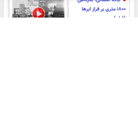
جاده آسمانی؛ گذرگاهی
منزل
پرداخت قسطی
۱۸۰۰ متری بر فراز ابرها
(فیلم)
زمانبندی ایران در
ساعت ۸:۱۵ ششم اوت ؛
خصوص مذاکرات و توافق با
هیروشیما / وقتی شهر در دیگ
قیر می‌جوشید
آمریکا (فیلم)
محمدباقر خرازی کیست؟
ماجرای برکناری مقام
روحانی جنجالی با ادعاها و
ارشد عراقی و سخنانش علیه
ایده‌های تخیلی
الجولانی (فیلم)
فیلم های دیگر
اوکراین "یک پنجم"
خاکش را به روسیه می دهد
و جنگ تمام می شود!
(فیلم)
عضویت در اینستاگرام عصر ایران