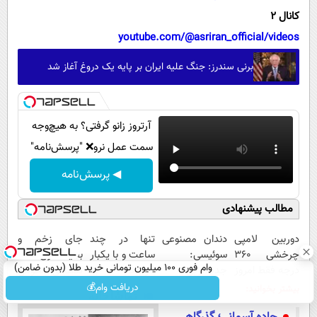
کانال 2
youtube.com/@asriran_official/videos
برنی سندرز: جنگ علیه ایران بر پایه یک دروغ آغاز شد
آرتروز زانو گرفتی؟ به هیچ‌وجه
سمت عمل نرو❌ "پرسش‌نامه"
◀ پرسش‌نامه
مطالب پیشنهادی
دوربین لامپی
دندان مصنوعی
تنها در چند
جای زخم و
چرخشی 360
سوئیسی:
ساعت و با یکبار
بخیه داری؟؟ 3
وام فوری 100 میلیون تومانی خرید طلا (بدون ضامن)
درجه فقط امروز
جدیدترین
مراجعه به
هفته‌ای محوش
حراج شد🔥
فناوری اروپا،
خودرو45
کن!
دریافت وام💰
بیشتر بخوانید:
تماشاخانه
پرداخت درب
سبک و مقاوم |