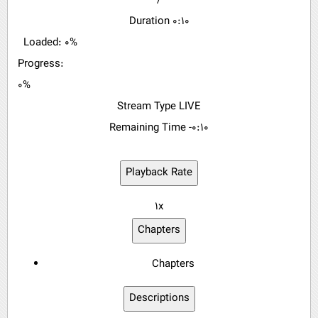
/
Duration
0:10
Loaded
: 0%
Progress
:
0%
Stream Type
LIVE
Remaining Time
-0:10
Playback Rate
1x
Chapters
Chapters
Descriptions