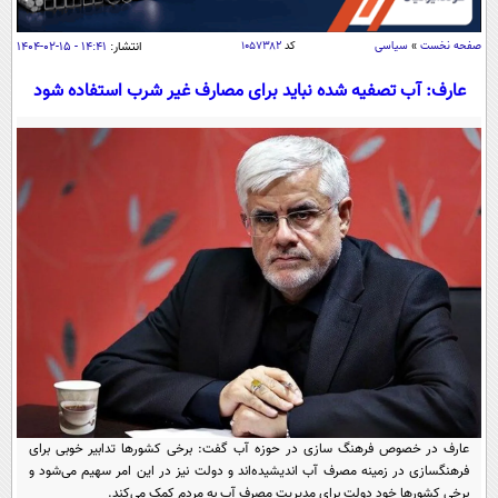
سیاسی
اقتصاد
صفحه نخست
»
سیاسی
کد
۱۰۵۷۳۸۲
انتشار:
۱۴:۴۱ - ۱۵-۰۲-۱۴۰۴
جامعه
اقتصادی
عارف: آب تصفیه شده نباید برای مصارف غیر شرب استفاده شود
ورزشی
اجتماعی
خودرو
بین الملل
حوادث
فرهنگ و هنر
سیاست خارجی
سلامت
علم و دانش
یک برش دانایی
قرآن
فناوری و It
محیط زیست
گوناگون
علمی
سفر و تفریح
فیلم
سرگرمی
اخبار کریپتو
عصر ایران 2
اقتصاد
باشگاه مغز
آموزش زبان
خواندنی ها و دیدنی ها
ورزش
مجله تصویری سلاح
عارف در خصوص فرهنگ سازی در حوزه آب گفت: برخی کشورها تدابیر خوبی برای
داستان کوتاه
سیاست
فرهنگسازی در زمینه مصرف آب اندیشیده‌اند و دولت نیز در این امر سهیم می‌شود و
برخی کشورها خود دولت برای مدیریت مصرف آب به مردم کمک می‌کند.