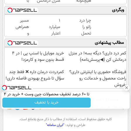
هیچگونه
منزل درمانش
با
عوارض در
کن
اسنپ
وبگردی
منزل
(◀پرسش‌نامه)
پی | در
(◂پرسش‌نامه)
۴
چرا درد
۱
مسیر
قسط
زانو را
میلیارد
همراهی
بدون
تحمل
اعتبار
و
سود و
می‌کنی؟
خرید
گزارش
مطالب پیشنهادی
کارمزد!
خیلی
طلا |
عملکرد
ساده
بدون
گروه
کمر درد داری؟ دیگه بسه! در منزل
خرید موبایل با اسنپ پی | در ۴
درمنزل
ضامن
اسنپ
درمانش کن (◀پرسش‌نامه)
قسط بدون سود و کارمزد!
درمانش
و چک
در
کن
فروشگاه حضوری یا اینترنتی داری؟
۱۴۰۴
‌کمردردت درمان داره ❌ فقط چند
راحت محصول و خدماتت رو
سؤال تا شروع بهبودی فاصله‌ داری!
بفروش
تا 60 درصد تخفیف محصولات جین وست + خرید در 4
صفحه اول
فیلم
عصر ایران۲
درباره عصرایران
تماس با ما
آرشیو
جستجو
قسط
خرید با تخفیف
پیوندها
نظرسنجی
آب و هوا
اوقات شرعی
سواد زندگی
كليه حقوق محفوظ است، استفاده از مطالب با ذكر منبع بلامانع است.
طراحی و تولید:
"ایران سامانه"