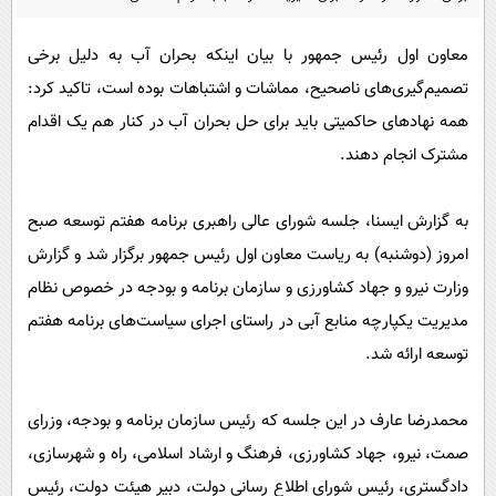
پیامک
سرگرمی
روانشناسی
فناوری
معاون اول رئیس جمهور با بیان اینکه بحران آب به دلیل برخی
تصمیم‌گیری‌های ناصحیح، مماشات و اشتباهات بوده است، تاکید کرد:
آشپزی
گوناگون
همه نهادهای حاکمیتی باید برای حل بحران آب در کنار هم یک اقدام
دانلود
حوادث
مشترک انجام دهند.
محیط زیست
سلامت
به گزارش ایسنا، جلسه شورای عالی راهبری برنامه هفتم توسعه صبح
امروز (دوشنبه) به ریاست معاون اول رئیس جمهور برگزار شد و گزارش
فرهنگی
وزارت نیرو و جهاد کشاورزی و سازمان برنامه و بودجه در خصوص نظام
بین الملل
مدیریت یکپارچه منابع آبی در راستای اجرای سیاست‌های برنامه هفتم
اجتماعی
توسعه ارائه شد.
حیات وحش
محمدرضا عارف در این جلسه که رئیس سازمان برنامه و بودجه، وزرای
سیاست خارجی
صمت، نیرو، جهاد کشاورزی، فرهنگ و ارشاد اسلامی، راه و شهرسازی،
دادگستری، رئیس شورای اطلاع رسانی دولت، دبیر هیئت دولت، رئیس