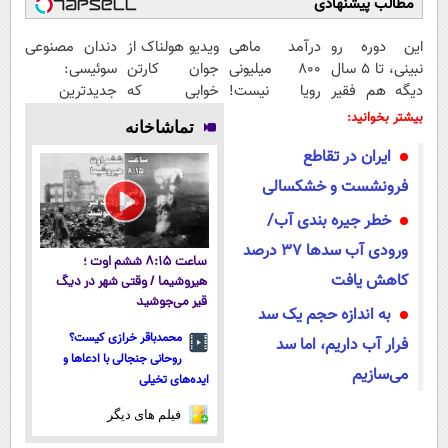
مطالب پیشنهادی
این دوره رو
درآمد ماهی
ویدیو هولناک از
دندان مصنوعی
نبینی، تا 5 سال
800 میلیونی
جوان کارتن
سوئیسی:
دیگه هم فقیر
رویا نیست!
خوابی که
جدیدترین
می‌مونی! همین
امتحانش
میلیاردر شد.
فناوری اروپا،
بیشتر بخوانید:
تماشاخانه
الان ثبت نام
مجانیه😉
آموزش رایگان
سبک و مقاوم |
ایران در تقاطع
کن
پرداخت قسطی
فرونشست و خشکسالی
خطر جیره بندی آب‌/
ورودی آب سدها ۳۷ درصد
ساعت ۸:۱۵ ششم اوت ؛
کاهش یافت
هیروشیما / وقتی شهر در دیگ
قیر می‌جوشید
به اندازه حجم یک سد
محمدباقر خرازی کیست؟
فرار آب داریم، اما سد
روحانی جنجالی با ادعاها و
می‌سازیم
ایده‌های تخیلی
فیلم های دیگر