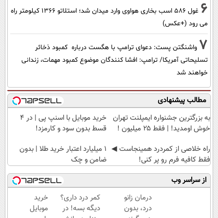
6
غول 586 اسب بخاری هواوی وارد میدان شد؛ استلاتو 1366 کیلومتر راه
می رود (+عکس)
7
واشنگتن پست: دعوای ترامپ با هگست درباره کمبود ذخائر
تسلیحاتی آمریکا/ ترامپ: افشا کنندگان موضوع کمبود مهمات، زندانی
خواهند شد
مطالب پیشنهادی
به بزرگترین جشنواره ایمپلنت تهران
خرید موبایل با اسنپ پی | در ۴
خوش اومدید! | فقط ۲۵ میلیون !
قسط بدون سود و کارمزد!
‌راه خلاصی از کمردرد همینجاست ◀
۱ میلیارد اعتبار خرید طلا | بدون
فقط کافیه فرم رو پر کنی!
ضامن و چک
از سراسر وب
درمان زانو
کمر درد داری؟
خرید
درد، بدون
دیگه بسه! در
موبایل