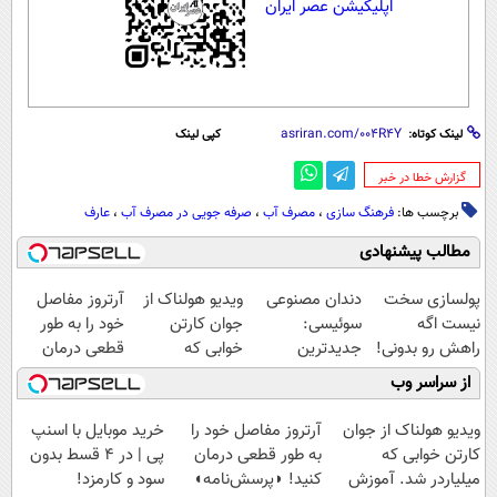
اپلیکیشن عصر ایران
لینک کوتاه:
کپی لینک
‌گزارش خطا در خبر
برچسب ها:
فرهنگ سازی
،
مصرف آب
،
صرفه جویی در مصرف آب
،
عارف
مطالب پیشنهادی
پولسازی سخت
دندان مصنوعی
ویدیو هولناک از
آرتروز مفاصل
نیست اگه
سوئیسی:
جوان کارتن
خود را به طور
راهش رو بدونی!
جدیدترین
خوابی که
قطعی درمان
" دوره رایگان "
فناوری اروپا،
میلیاردر شد.
کنید!
از سراسر وب
سبک و مقاوم |
آموزش رایگان
◗پرسش‌نامه◖
پرداخت قسطی
ویدیو هولناک از جوان
آرتروز مفاصل خود را
خرید موبایل با اسنپ
کارتن خوابی که
به طور قطعی درمان
پی | در ۴ قسط بدون
میلیاردر شد. آموزش
کنید! ◗پرسش‌نامه◖
سود و کارمزد!