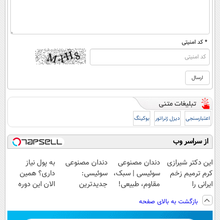
* کد امنیتی
اعتبارسنجی
دیزل ژنراتور
بوکینگ
از سراسر وب
این دکتر شیرازی
دندان مصنوعی
دندان مصنوعی
به پول نیاز
کرم ترمیم زخم
سوئیسی | سبک،
سوئیسی:
داری؟ همین
ایرانی را
مقاوم، طبیعی!
جدیدترین
الان این دوره
ساخت!!!
ویزیت
فناوری اروپا،
رایگان رو شرکت
بازگشت به بالای صفحه
رایگان+پرداخت
سبک و مقاوم |
کن تا دیر نشده!
اقساطی😍
پرداخت قسطی