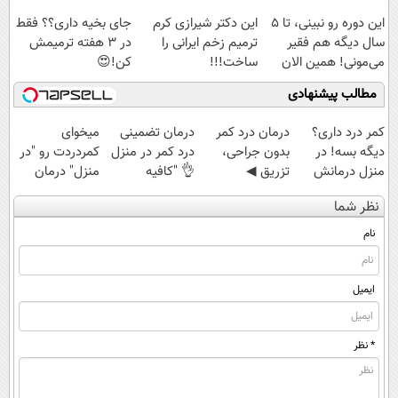
رایگان
این دوره رو نبینی، تا 5
این دکتر شیرازی کرم
جای بخیه داری؟؟ فقط
سال دیگه هم فقیر
ترمیم زخم ایرانی را
در 3 هفته ترمیمش
می‌مونی! همین الان
ساخت!!!
کن!😍
ثبت نام کن
مطالب پیشنهادی
کمر درد داری؟
درمان درد کمر
درمان تضمینی
میخوای
دیگه بسه! در
بدون جراحی،
درد کمر در منزل
کمردردت رو "در
منزل درمانش
تزریق ◀
👌 "کافیه
منزل" درمان
کن
پرسش‌نامه رو پر
پرسش‌نامه رو پر
کنی؟ (◂فیلم +
نظر شما
(◀پرسش‌نامه)
کن ▶
کنی"
◂پرسش‌نامه)
نام
ایمیل
* نظر