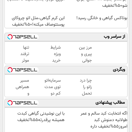
شو50%تخفیف
بوتاکس گیاهی و خانگی رسید!
این کرم گیاهی،مثل اتو چروکای
پوستتوصاف میکنه!50%تخفیف
از سراسر وب
مرز بین
شرایط
تنها
پیری و
ویژه
ترفند
جوانی
خرید
موثر
پوستت
کرم
رفع
وبگردی
کرم
بوتاکس
چروک
ضدچروک
گیاهی
پوست،
چرا درد
سرمایه‌اتو
مسیر
جلبکه!40%تخفیف
تا پایان
همین
زانو را
توی مدت
همراهی
امشب!
کرم
تحمل
کم دو
و
آلمانیه
می‌کنی؟
برابر کن!
گزارش
مطالب پیشنهادی
(45%
خیلی
(جشنواره
عملکرد
تخفیف)
ساده
ویژه
گروه
اگه انتخابت کبد سالم و عمر
با این نوشیدنی گیاهی کبدت
درمنزل
زاگرس)
اسنپ
طولانیه دمنوش کبد
همیشه پرقدرته55%تخفیف
درمانش
🔥
در
امروز55%تخفیف داره