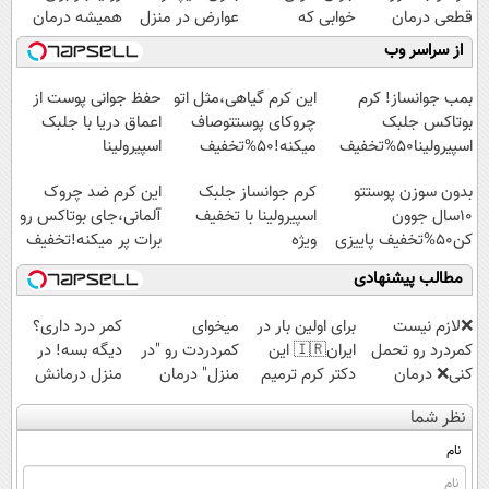
قطعی درمان
خوابی که
عوارض در منزل
همیشه درمان
کنید!
میلیاردر شد.
(◂پرسش‌نامه)
کن!
از سراسر وب
◗پرسش‌نامه◖
آموزش رایگان
◗پرسش‌نامه◖
بمب جوانساز! کرم
این کرم گیاهی،مثل اتو
حفظ جوانی پوست از
بوتاکس جلبک
چروکای پوستتوصاف
اعماق دریا با جلبک
اسپیرولینا50%تخفیف
میکنه!50%تخفیف
اسپیرولینا
بدون سوزن پوستتو
کرم جوانساز جلبک
این کرم ضد چروک
10سال جوون
اسپیرولینا با تخفیف
آلمانی،جای بوتاکس رو
کن50%تخفیف پاییزی
ویژه
برات پر میکنه!تخفیف
تا امشب
مطالب پیشنهادی
❌لازم نیست
برای اولین بار در
میخوای
کمر درد داری؟
کمردرد رو تحمل
ایران🇮🇷 این
کمردردت رو "در
دیگه بسه! در
کنی❌ درمان
دکتر کرم ترمیم
منزل" درمان
منزل درمانش
بدون جراحی و
کننده 23 روزه
کنی؟ (◂فیلم +
کن
نظر شما
قرص
ساخت!
◂پرسش‌نامه)
(◀پرسش‌نامه)
(پرسشنامه)
نام