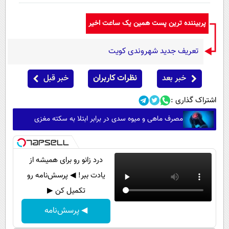
پربیننده ترین پست همین یک ساعت اخیر
تعریف جدید شهروندی کویت
خبر بعد
نظرات کاربران
خبر قبل
اشتراک گذاری :
مصرف ماهی و میوه سدی در برابر ابتلا به سکته مغزی
درد زانو رو برای همیشه از
یادت ببر! ◀ پرسش‌نامه رو
تکمیل کن ▶
◀ پرسش‌نامه