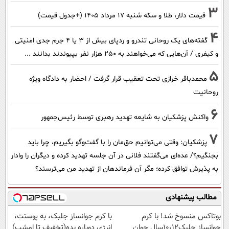
3
قیمت دلار، طلا و سکه شنبه ۱۷ مرداد ۱۴۰۵ (+جدول قیمت)
4
گفته‌های یک روحانی تندرو و ردپای بیش از ۳ یا ۴ جرم جدی امنیتی
و کیفری / آن‌هایی که می‌خواهند به ۲۵۰ هزار نفر بپیوندند بدانند ...
5
محمدباقر خرازی تحت تعقیب قرار گرفت / احضار به دادگاه ویژه
روحانیت
6
واکنش پزشکیان به شایعه تهدید رهبری توسط رئیس‌جمهور
7
پزشکیان: وقتی می‌توانیم حق‌مان را با گفت‌وگو بگیریم، چرا باید
بجنگیم؟/ عده‌ای می‌گفتند فلانی در آن جلسه تهدید کرده و دیگران را وادار
به پذیرش توافق کرده؛ مگر آن فرماندهان از تهدید من می‌ترسند؟
مطالب پیشنهادی
بوتاکس منسوخ شد! با کرم
با کرم جوانساز جلبک، به پوستت،
جوانساز جلبک10،12سال جوان
انرژی دوباره بده(تخفیف تا امشب)