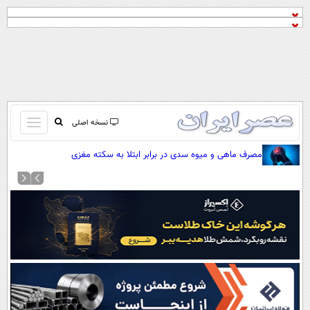
باز
نسخه اصلی
و
صفحه اول
مصرف ماهی و میوه سدی در برابر ابتلا به سکته مغزی
بسته
تماس با ما
کردن
آرشیو
منو
جستجو
نظرسنجی
آب و هوا
اوقات شرعی
پیوند ها
سواد زندگی