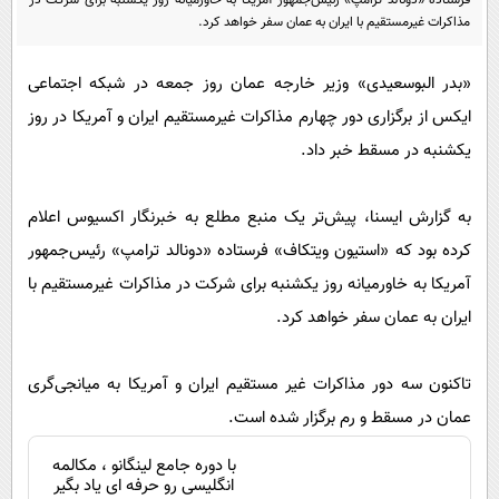
فرستاده «دونالد ترامپ» رئیس‌جمهور آمریکا به خاورمیانه روز یکشنبه برای شرکت در
پیامک
سرگرمی
مذاکرات غیرمستقیم با ایران به عمان سفر خواهد کرد.
روانشناسی
فناوری
«بدر البوسعیدی» وزیر خارجه عمان روز جمعه در شبکه اجتماعی
آشپزی
گوناگون
ایکس از برگزاری دور چهارم مذاکرات غیرمستقیم ایران و آمریکا در روز
دانلود
حوادث
یکشنبه در مسقط خبر داد.
محیط زیست
به گزارش ایسنا، پیش‌تر یک منبع مطلع به خبرنگار اکسیوس اعلام
سلامت
کرده بود که «استیون ویتکاف» فرستاده «دونالد ترامپ» رئیس‌جمهور
فرهنگی
آمریکا به خاورمیانه روز یکشنبه برای شرکت در مذاکرات غیرمستقیم با
بین الملل
ایران به عمان سفر خواهد کرد.
اجتماعی
تاکنون سه دور مذاکرات غیر مستقیم ایران و آمریکا به میانجی‌گری
حیات وحش
عمان در مسقط و رم برگزار شده است.
سیاست خارجی
با دوره جامع لینگانو ، مکالمه
انگلیسی رو حرفه ای یاد بگیر