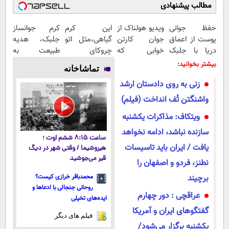
مطالب پیشنهادی
حفظ جوانی
ویدیو هولناک از
این کرم
کرم جوانساز
پوست از اعماق
جوان کارتن
گیاهی،مثل اتو
جلبک، هدیه
دریا با جلبک
خوابی که
چروکای
طبیعت به
اسپیرولینا
میلیاردر شد.
پوستتوصاف
شما(خرید با
بیشتر بخوانید:
تماشاخانه
آموزش رایگان
میکنه!50%تخفیف
تخفیف ویژه)
زنی به روی دادستان ارشد
واشنگتن تُف انداخت (فیلم)
ویتکاف: مذاکرات یکشنبه
سازنده نباشد، ادامه نخواهد
ساعت ۸:۱۵ ششم اوت ؛
یافت / ایران باید تاسیسات
هیروشیما / وقتی شهر در دیگ
قیر می‌جوشید
نطنز، فردو و اصفهان را
برچیند
محمدباقر خرازی کیست؟
روحانی جنجالی با ادعاها و
عراقچی : دور چهارم
ایده‌های تخیلی
گفتگوهای ایران و آمریکا
فیلم های دیگر
یکشنبه برگزار می‌شود/