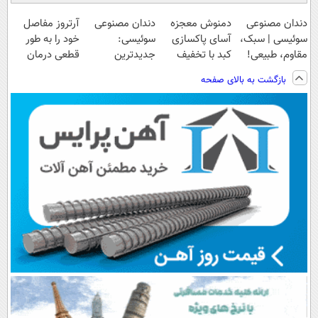
دندان مصنوعی
دمنوش معجزه
دندان مصنوعی
آرتروز مفاصل
سوئیسی | سبک،
آسای پاکسازی
سوئیسی:
خود را به طور
مقاوم، طبیعی!
کبد با تخفیف
جدیدترین
قطعی درمان
ویزیت
ویژه
فناوری اروپا،
کنید!
بازگشت به بالای صفحه
رایگان+پرداخت
سبک و مقاوم |
◗پرسش‌نامه◖
اقساطی😍
پرداخت قسطی