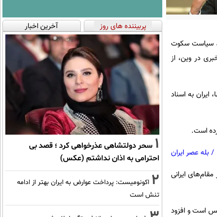
پربیننده های روز
آخرین اخبار
یل، سیاست سکوت
بری در وین، از
ایران به اسناد
رده است.
1
سحر دولتشاهی عذرخواهی کرد ؛ قصد بی
/
بله عصر ایران
احترامی به اذان نداشتم (عکس)
مقام‌های ایرانی
2
اکونومیست: پرداخت عوارض به ایران بهتر از ادامه
تنش است
انس است و افزود
3