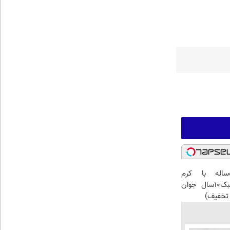
این آقای58ساله با کرم
ضدچروک جلبک10سال جوان
تخفیف)