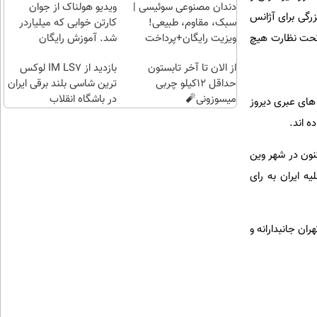
باشگاه
شاسی
بی‌بهره
دندان مصنوعی سوئیسی |
ویدیو هولناک از جوان
رگی برای آژانس
انقلاب
بلند
سبک، مقاوم، طبیعی!
کارتن خوابی که میلیاردر
برقی
ویزیت رایگان+پرداخت
شد. آموزش رایگان
تحت نظارت هیچ
ایران
اقساطی😍
از الان تا آخر تابستون
در
بازدید از IM LS7 لوکس
حداقل 12کیلو چربی
باشگاه
ترین شاسی بلند برقی ایران
میسوزونی🧨
انقلاب
در باشگاه انقلاب
 های عبری دیروز
ه اند.
نون در شهر وین
 ایران به رای
ان جانبدارانه و