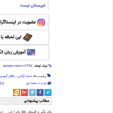
غیرممکن نیست
عضویت در اینستاگرام
این لحظه با
آموزش زبان ان
لینک کوتاه:
برچسب ها:
اسناد آژانس
،
رافائل گروسی
بازدید از صفحه اول
مطالب پیشنهادی
وام بگیر و قسطی طلا بخر! چی
دی