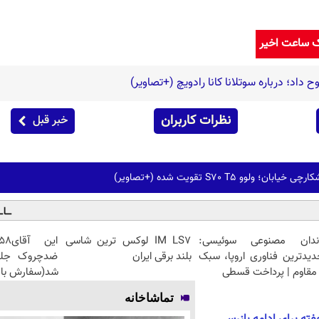
ک ساعت اخیر
 داد؛ درباره سوتلانا کانا رادویچ (+تصاویر)
نظرات کاربران
خبر قبل
ولوو S70 T5 تقویت شده (+تصاویر)
ندان مصنوعی سوئیسی:
IM LS7 لوکس ترین شاسی
دیدترین فناوری اروپا، سبک
بلند برقی ایران
مقاوم | پرداخت قسطی
شد(سفارش با 
تماشاخانه