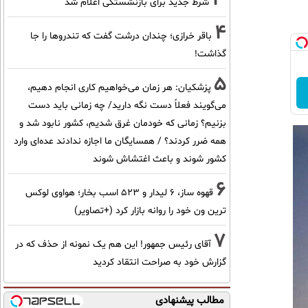
شرط جدید برای بازنشستگی اعلام شد
4
باقر خرازی؛ چندان درشت گفت که تندروها را جا
گذاشت!
5
پزشکیان: هر زمان می‌خواهیم کاری انجام دهیم،
می‌گویند فعلاً دست نگه دارید/ چه زمانی باید دست
بزنیم؟ زمانی که خودمان غرق شدیم، کشور نابود شد و
همه ضرر کردند؟ / همسایگان ما اجازه ندادند عده‌ای وارد
کشور شوند و باعث اغتشاش شوند
6
قهوه ساز، 6 لیدار و 523 اسب بخار؛ هواوی لوکس
ترین ون خود را روانه بازار کرد (+تصاویر)
7
آقای رئیس جمهور! این هم یک نمونه از حذف که در
گزارش خود به صراحت انتقاد کردید
مطالب پیشنهادی