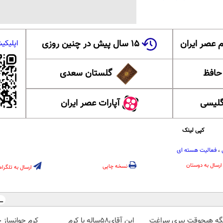
 عصر ایران
۱۵ سال پیش در چنین روزی
اپلیکی
 حافظ
گلستان سعدی
گلیسی
آپارات عصر ایران
کپی لینک
،
فعالیت هسته ای
ارسال به دوستان
نسخه چاپی
ارسال به تلگرام
گه هیچوقت پیری سراغت
این آقای58ساله با کرم
کرم جوانساز 