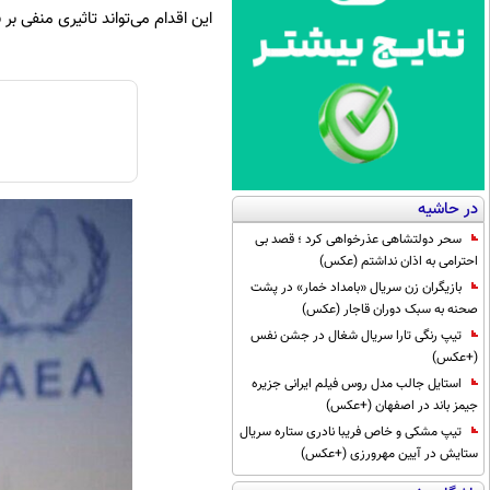
این اقدام می‌تواند تاثیری منفی بر 
در حاشیه
سحر دولتشاهی عذرخواهی کرد ؛ قصد بی
احترامی به اذان نداشتم (عکس)
بازیگران زن سریال «بامداد خمار» در پشت
صحنه به سبک دوران قاجار (عکس)
تیپ رنگی تارا سریال شغال در جشن نفس
(+عکس)
استایل جالب مدل روس فیلم ایرانی جزیره
جیمز باند در اصفهان (+عکس)
تیپ مشکی و خاص فریبا نادری ستاره سریال
ستایش در آیین مهرورزی (+عکس)