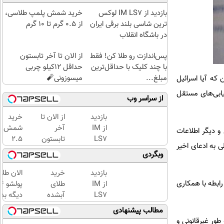
بازدید از IM LS7 لوکس
خرید شمش پلمپ طلاسی،
ترین شاسی بلند برقی ایران
از ۰.۵ گرم تا ۱۰ گرم
در باشگاه انقلاب
پس‌اندازت رو طلا کن! فقط
از الان تا آخر تابستون
با چند کلیک با حداقل‌ترین
حداقل 12کیلو چربی
مبلغ...
میسوزونی🧨
که آیا اسرائيل
یابی‌های مستقل
از سراسر وب
بازدید
از الان تا
خرید
از IM
آخر
شمش
یل و دیگر اطلاعات
LS7
تابستون
2.5
 به ادعای اخیر
لوکس
حداقل
گرمی
وبگردی
ترین
12کیلو
از
شاسی
چربی
طلاسی
بازدید
خرید
الان طلا
بلند
میسوزونی
😍
رابطه با همکاری
از IM
طلای
برقی
🧨
LS7
آبشده
دیگه بده
ایران
لوکس
حتی با
سرمایه‌گ
مطالب پیشنهادی
در
ترین
۱۰۰هزارتومان
طلا با ا
ور غیرقانونی و