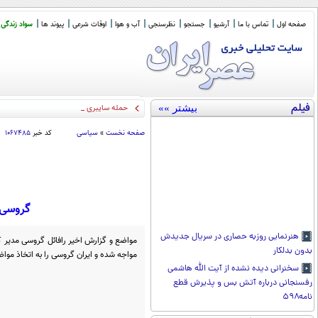
صفحه اول
تماس با ما
آرشیو
جستجو
نظرسنجی
آب و هوا
اوقات شرعی
پیوند ها
سواد زندگی
فیلم
بیشتر »»
حمله سایبری به غول‌های مالی آمریکا/
_
صفحه نخست
»
سیاسی
کد خبر
۱۰۶۷۴۸۵
گروسی: 
هنرنمایی روزبه حصاری در سریال جدیدش
مواضع و گزارش اخیر رافائل گروسی مدیر کل
بدون بدلکار
مواجه شده و ایران گروسی را به اتخاذ موا
سخنرانی دیده نشده از آیت الله هاشمی
رفسنجانی درباره آتش بس و پذیرش قطع
نامه۵۹۸