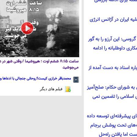
ته برای ادامه بازرسی
یه ایران در آژانس انرژی
روسی: این آرزو را به گور
ری داوطلبانه را ادامه
ساعت ۸:۱۵ ششم اوت ؛ هیروشیما / وقتی شهر در
اره اسناد به دست آمده از
می‌جوشید
محمدباقر خرازی کیست؟روحانی جنجالی با ادعاها و 
به شورای حکام: صلح‌آمیز
فیلم های دیگر
 اسلامی را تضمین نمی
ای پیشرفته‌ای توسعه داده
یت‌های تحت پوشش برجام
ست اما یافتن راه‌حل