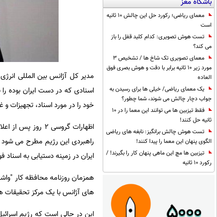
باشگاه مغز
معمای ریاضی؛ رکورد حل این چالش 10 ثانیه
است
تست هوش تصویری: کدام کلید قفل را باز
می کند؟
معمای تصویری تک شاخ ها / تشخیص 3
مورد زیر 10 ثانیه برابر با دقت و هوش بصری فوق
مدیر کل آژانس بین المللی انرژی 
العاده
یک معمای ریاضی/ خیلی ها برای رسیدن به
اسنادی که در دست ایران بوده را 
جواب دچار چالش می شوند، شما چطور؟
خود را در مورد اسناد، تجهیزات و غی
فقط تیزبین ها می توانند این معما را در 10
ثانیه حل کنند!
اظهارات گروسی 2 ر
تست هوش چالش برانگیز: نابغه های ریاضی
راهبردی این رژیم مطرح می شود و 
الگوی پنهان این معما را پیدا کنند!
تیزبین ها مچ این ماهی پنهان کار را بگیرند! /
ایران در زمینه دستیابی به اسناد ف
رکورد 10 ثانیه
همزمان روزنامه محافظه کار "واشنگ
های آژانس با یک مرکز تحقیقات ه
این در حالی است که رژیم اسرائ