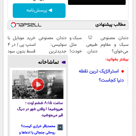
◀ پرسش‌نامه
مطالب پیشنهادی
دندان مصنوعی
🦷 سبک و
دندان مصنوعی
خرید موبایل با
سبک و مقاوم
طبیعی مثل
سوئیسی:
اسنپ پی | در ۴
می‌خوای؟
دندان خودت!
جدیدترین
قسط بدون سود
پرداخت
نصب آسان و
فناوری اروپا،
و کارمزد!
بیشتر بخوانید:
تماشاخانه
اقساطی هم
پرداخت
سبک و مقاوم |
استراتژیک ترین نقطه
داریم!😍 | 📍
اقساطی 💳 📍
پرداخت قسطی
تهران
تهران
دنیا کجاست؟
ساعت ۸:۱۵ ششم اوت ؛
هیروشیما / وقتی شهر در دیگ
قیر می‌جوشید
محمدباقر خرازی کیست؟
روحانی جنجالی با ادعاها و