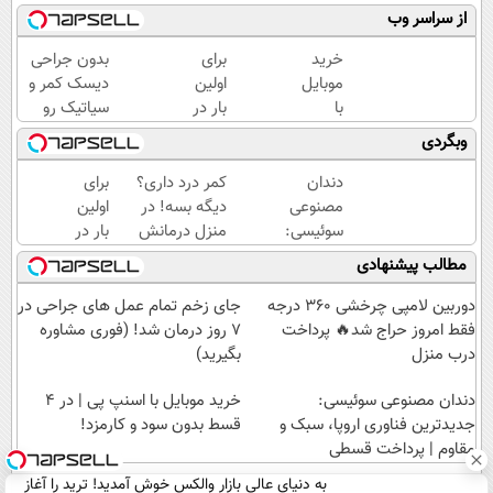
از سراسر وب
خرید
برای
بدون جراحی
موبایل
اولین
دیسک کمر و
با
بار در
سیاتیک رو
اسنپ
ایران
درمان کن
وبگردی
پی | در
🇮🇷
(◂پرسش‌نامه)
۴
این
دندان
کمر درد داری؟
برای
قسط
دکتر
مصنوعی
دیگه بسه! در
اولین
بدون
کرم
سوئیسی:
منزل درمانش
بار در
سود و
ترمیم
جدیدترین
کن
ایران
مطالب پیشنهادی
کارمزد!
کننده
فناوری
(◀پرسش‌نامه)
🇮🇷
23
اروپا،
این
دوربین لامپی چرخشی 360 درجه
جای زخم تمام عمل های جراحی در
روزه
سبک و
دکتر
فقط امروز حراج شد🔥 پرداخت
۷ روز درمان شد! (فوری مشاوره
ساخت!
مقاوم |
کرم
درب منزل
بگیرید)
پرداخت
ترمیم
دندان مصنوعی سوئیسی:
قسطی
کننده
خرید موبایل با اسنپ پی | در ۴
جدیدترین فناوری اروپا، سبک و
23
قسط بدون سود و کارمزد!
مقاوم | پرداخت قسطی
روزه
ساخت!
به دنیای عالی بازار والکس خوش آمدید! ترید را آغاز