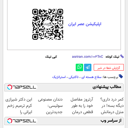
اپلیکیشن عصر ایران
لینک کوتاه:
کپی لینک
‌گزارش خطا در خبر
برچسب ها:
سلاح هسته ای
،
تاکتیکی
،
استراتژیک
مطالب پیشنهادی
کمر درد داری؟
آرتروز مفاصل
دندان مصنوعی
این دکتر شیرازی
دیگه بسه! در
خود را به طور
سوئیسی:
کرم ترمیم زخم
منزل درمانش
قطعی درمان
جدیدترین
ایرانی را
کن
کنید!
فناوری اروپا،
ساخت!!!
از سراسر وب
(◀پرسش‌نامه)
◗پرسش‌نامه◖
سبک و مقاوم |