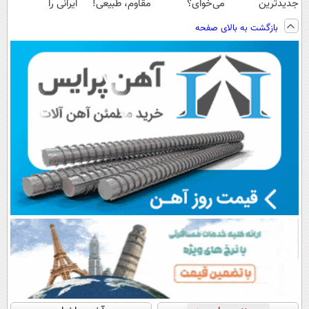
جدیدترین
می‌خوای؟
مقاوم، طبیعی!
ایرانی را
فناوری اروپا،
پرداخت اقساطی
ویزیت
ساخت!!!
بازگشت به بالای صفحه
سبک و مقاوم |
هم داریم!😍 |
رایگان+پرداخت
پرداخت قسطی
📍تهران
اقساطی😍