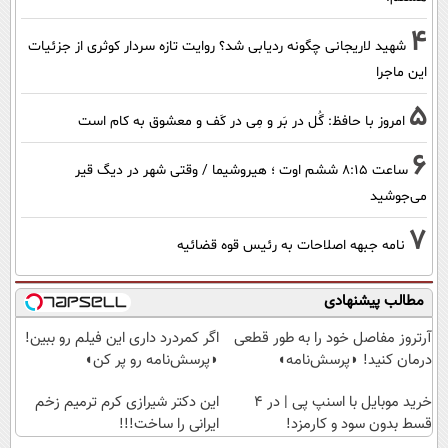
4
شهید لاریجانی چگونه ردیابی شد؟ روایت تازه سردار کوثری از جزئیات
این ماجرا
5
امروز با حافظ: گُل در بَر و مِی در کَف و معشوق به کام است
6
ساعت ۸:۱۵ ششم اوت ؛ هیروشیما / وقتی شهر در دیگ قیر
می‌جوشید
7
نامه جبهه اصلاحات به رئیس قوه قضائیه
مطالب پیشنهادی
آرتروز مفاصل خود را به طور قطعی
اگر کمردرد داری این فیلم رو ببین!
درمان کنید! ◗پرسش‌نامه◖
◗پرسش‌نامه رو پر کن◖
خرید موبایل با اسنپ پی | در ۴
این دکتر شیرازی کرم ترمیم زخم
قسط بدون سود و کارمزد!
ایرانی را ساخت!!!