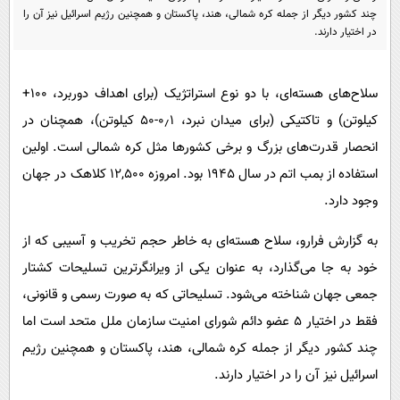
پیامک
سرگرمی
چند کشور دیگر از جمله کره شمالی، هند، پاکستان و همچنین رژیم اسرائیل نیز آن را
در اختیار دارند.
روانشناسی
فناوری
آشپزی
گوناگون
سلاح‌های هسته‌ای، با دو نوع استراتژیک (برای اهداف دوربرد، ۱۰۰+
دانلود
حوادث
کیلوتن) و تاکتیکی (برای میدان نبرد، ۰٫۱-۵۰ کیلوتن)، همچنان در
محیط زیست
انحصار قدرت‌های بزرگ و برخی کشورها مثل کره شمالی‌ است. اولین
استفاده از بمب اتم در سال ۱۹۴۵ بود. امروزه ۱۲,۵۰۰ کلاهک در جهان
سلامت
وجود دارد.
فرهنگی
به گزارش فرارو، سلاح هسته‌ای به خاطر حجم تخریب و آسیبی که از
بین الملل
خود به جا می‌گذارد، به عنوان یکی از ویرانگرترین تسلیحات کشتار
اجتماعی
جمعی جهان شناخته می‌شود. تسلیحاتی که به صورت رسمی و قانونی،
حیات وحش
فقط در اختیار ۵ عضو دائم شورای امنیت سازمان ملل متحد است اما
سیاست خارجی
چند کشور دیگر از جمله کره شمالی، هند، پاکستان و همچنین رژیم
اسرائیل نیز آن را در اختیار دارند.