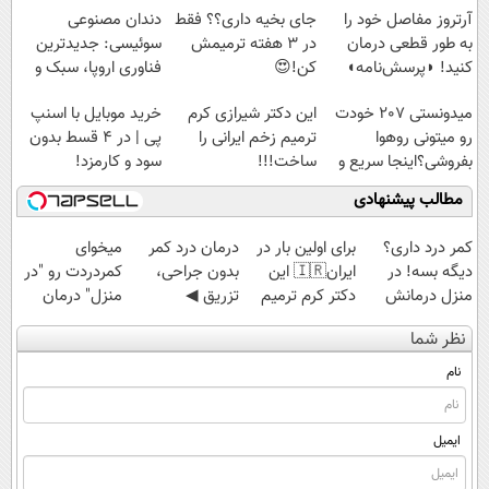
پرداخت قسطی
آرتروز مفاصل خود را
جای بخیه داری؟؟ فقط
دندان مصنوعی
به طور قطعی درمان
در 3 هفته ترمیمش
سوئیسی: جدیدترین
کنید! ◗پرسش‌نامه◖
کن!😍
فناوری اروپا، سبک و
مقاوم | پرداخت
میدونستی 207 خودت
این دکتر شیرازی کرم
خرید موبایل با اسنپ
قسطی
رو میتونی روهوا
ترمیم زخم ایرانی را
پی | در ۴ قسط بدون
بفروشی؟اینجا سریع و
ساخت!!!
سود و کارمزد!
راحت بفروش
مطالب پیشنهادی
کمر درد داری؟
برای اولین بار در
درمان درد کمر
میخوای
دیگه بسه! در
ایران🇮🇷 این
بدون جراحی،
کمردردت رو "در
منزل درمانش
دکتر کرم ترمیم
تزریق ◀
منزل" درمان
کن
کننده 23 روزه
پرسش‌نامه رو پر
کنی؟ (◂فیلم +
نظر شما
(◀پرسش‌نامه)
ساخت!
کن ▶
◂پرسش‌نامه)
نام
ایمیل