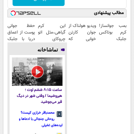
مطالب پیشنهادی
بمب جوانساز!
ویدیو هولناک از
این کرم
حفظ جوانی
کرم بوتاکس
جوان کارتن
گیاهی،مثل اتو
پوست از اعماق
جلبک
خوابی که
چروکای
دریا با جلبک
اسپیرولینا50%تخفیف
میلیاردر شد.
پوستتوصاف
اسپیرولینا
تماشاخانه
آموزش رایگان
میکنه!50%تخفیف
ساعت ۸:۱۵ ششم اوت ؛
هیروشیما / وقتی شهر در دیگ
قیر می‌جوشید
محمدباقر خرازی کیست؟
روحانی جنجالی با ادعاها و
ایده‌های تخیلی