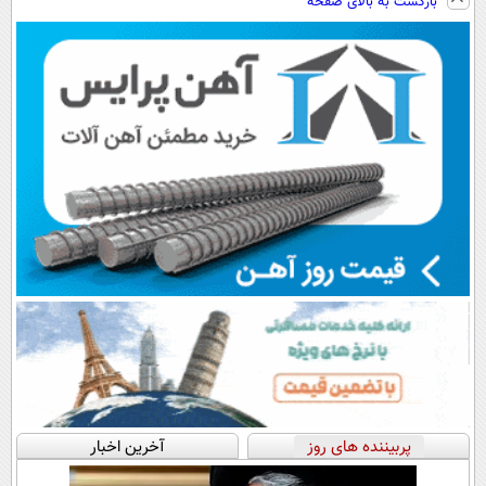
بازگشت به بالای صفحه
سبک و مقاوم |
پرداخت اقساطی
رایگان+پرداخت
پرداخت قسطی
💳 📍 تهران
اقساطی😍
پربیننده های روز
آخرین اخبار