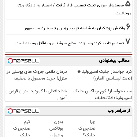
5
محمدباقر خرازی تحت تعقیب قرار گرفت / احضار به دادگاه ویژه
روحانیت
6
واکنش پزشکیان به شایعه تهدید رهبری توسط رئیس‌جمهور
7
تسنیم تایید کرد: رجب‌زاده، مداح سرشناس، به‌قتل رسیده است
مطالب پیشنهادی
کرم جوانساز جلبک اسپیرولینا🔥
درمان دائمی چروک های پوستی در
(تحت لیسانس آلمان)
منزل! خرید محصول با تخفیف
بمب جوانساز! کرم بوتاکس جلبک
خداحافظی با کمردرد، بدون قرص و
اسپیرولینا50%تخفیف
آمپول
از سراسر وب
چرا
بدون
کرم
ضدچروک
بوتاکس
ضدچروک
جلبک؟
و عمل،
جلبک،