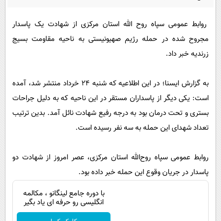
پیامک
سرگرمی
روانشناسی
روابط عمومی سپاه روح الله استان مرکزی از شهادت یک پاسدار
فناوری
مجروح شده در حمله رژیم صهیونیستی به ناحیه مقاومت بسیج
آشپزی
گوناگون
زرندیه خبر داد.
دانلود
حوادث
محیط زیست
به گزارش ایسنا؛ در این اطلاعیه که شنبه ۲۴ خرداد منتشر شد، آمده
سلامت
است: یکی دیگر از پاسداران مستقر در این ناحیه که به دلیل جراحات
بستری و تحت درمان بود به درجه رفیع شهادت نائل آمد. بدین ترتیب
فرهنگی
تعداد شهدای این حمله به سه نفر رسیده است.
بین الملل
اجتماعی
روابط عمومی سپاه روح‌الله استان مرکزی، عصر امروز از شهادت دو
حیات وحش
پاسدار در جریان وقوع این حمله خبر داده بود.
سیاست خارجی
با دوره جامع لینگانو ، مکالمه
انگلیسی رو حرفه ای یاد بگیر