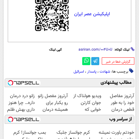
اپلیکیشن عصر ایران
لینک کوتاه:
کپی لینک
‌گزارش خطا در خبر
برچسب ها:
شهادت
،
پاسدار
،
اسرائیل
مطالب پیشنهادی
آرتروز مفاصل
ویدیو هولناک از
آرتروز مفصل زانو
زانو درد درمان
خود را به طور
جوان کارتن
رو یکبار برای
داره… چرا هنوز
قطعی درمان
خوابی که
همیشه درمان
داری بهش ظلم
کنید!
میلیاردر شد.
کن!
می‌کنی؟
از سراسر وب
◗پرسش‌نامه◖
آموزش رایگان
◗پرسش‌نامه◖
خودتم باورت نمیشه
کرم جوانساز جلبک
بمب جوانساز! کرم