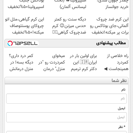
چقدر جوون شدی!
اسپیرولینا🔥 (تحت
بوتاکس جلبک
خرید جوانساز
لیسانس آلمان)
اسپیرولینا50%تخفیف
اسپیرولینا با تخفیف
این کرم ضد چروک
دیگه سنت رو کمتر
این کرم گیاهی،مثل اتو
ویژه
آلمانی،جای بوتاکس رو
حدس میزنن😉 کرم
چروکای پوستتوصاف
برات پر میکنه!تخفیف
ضدچروک گیاهی👈🏻
میکنه!50%تخفیف
تا امشب
45%تخفیف
مطالب پیشنهادی
‌راه خلاصی از
برای اولین بار در
میخوای
کمر درد داری؟
کمردرد
ایران🇮🇷 این
کمردردت رو "در
دیگه بسه! در
همینجاست ◀
دکتر کرم ترمیم
منزل" درمان
منزل درمانش
فقط کافیه فرم
کننده 23 روزه
کنی؟ (◂فیلم +
کن
نظر شما
رو پر کنی!
ساخت!
◂پرسش‌نامه)
(◀پرسش‌نامه)
نام
ایمیل
* نظر