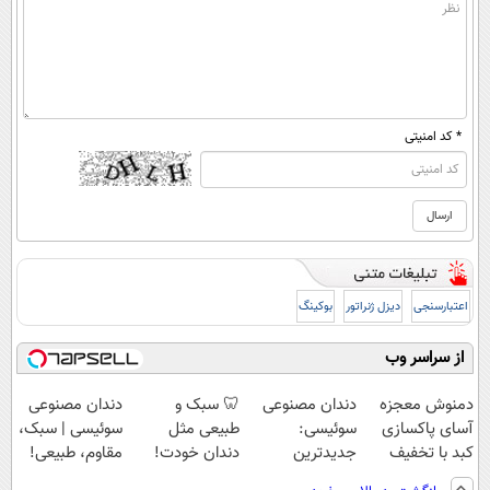
* کد امنیتی
اعتبارسنجی
دیزل ژنراتور
بوکینگ
از سراسر وب
دمنوش معجزه
دندان مصنوعی
🦷 سبک و
دندان مصنوعی
آسای پاکسازی
سوئیسی:
طبیعی مثل
سوئیسی | سبک،
کبد با تخفیف
جدیدترین
دندان خودت!
مقاوم، طبیعی!
ویژه
فناوری اروپا،
نصب آسان و
ویزیت