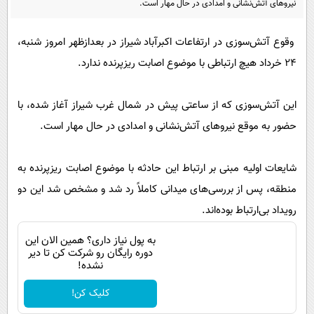
نیروهای آتش‌نشانی و امدادی در حال مهار است.
پیامک
سرگرمی
روانشناسی
فناوری
وقوع آتش‌سوزی در ارتفاعات اکبرآباد شیراز در بعدازظهر امروز شنبه،
آشپزی
گوناگون
۲۴ خرداد هیچ ارتباطی با موضوع اصابت ریزپرنده ندارد.
دانلود
حوادث
این آتش‌سوزی که از ساعتی پیش در شمال غرب شیراز آغاز شده، با
محیط زیست
حضور به موقع نیروهای آتش‌نشانی و امدادی در حال مهار است.
سلامت
فرهنگی
شایعات اولیه مبنی بر ارتباط این حادثه با موضوع اصابت ریزپرنده به
منطقه، پس از بررسی‌های میدانی کاملاً رد شد و مشخص شد این دو
بین الملل
رویداد بی‌ارتباط بوده‌اند.
اجتماعی
به پول نیاز داری؟ همین الان این
حیات وحش
دوره رایگان رو شرکت کن تا دیر
نشده!
سیاست خارجی
کلیک کن!