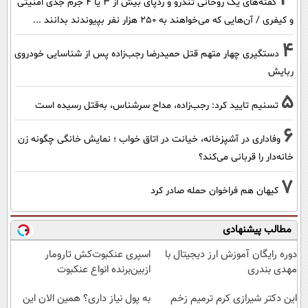
گفته‌های یک روحانی تندرو و ردپای بیش از ۳ یا ۴ جرم جدی امنیتی
و کیفری / آن‌هایی که می‌خواهند به ۲۵۰ هزار نفر بپیوندند بدانند ...
4
دستگیری چهار متهم قتل حمیدرضا رجب‌زاده پس از شناسایی خودروی
ربایش
5
تسنیم تایید کرد: رجب‌زاده، مداح سرشناس، به‌قتل رسیده است
6
وفاداری در آشپزخانه، خیانت در اتاق خواب ؛ نمایش خانگی چگونه زن
خانه‌دار را قربانی می‌کند؟
7
کیهان هم فراخوان حمله صادر کرد
مطالب پیشنهادی
دوره رایگان آموزش ارز دیجیتال با
اسپری عنکبوت‌‌کش تارومار
مهدی بندری
ازبین‌برنده انواع عنکبوت
این دکتر شیرازی کرم ترمیم زخم
به پول نیاز داری؟ همین الان این