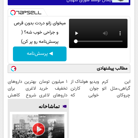
ایشان توسط شورای نگهبان
میخوای زانو دردت بدون قرص
و جراحی خوب شه؟ (
پرسش‌نامه رو پر کن)
◀ پرسش‌نامه
مطالب پیشنهادی
این کرم
ویدیو هولناک از
1 میلیون تومان
بهترین داروهای
گیاهی،مثل اتو
جوان کارتن
تخفیف خرید
لاغری برای
چروکای
خوابی که
داروهای لاغری
شروع کاهش
پوستتوصاف
میلیاردر شد.
با ارسال از
وزن، ارسال از
تماشاخانه
میکنه!50%تخفیف
آموزش رایگان
داروخانه و پک
داروخانه های
یخ!
نزدیکت!