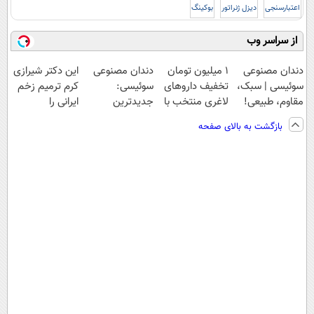
اعتبارسنجی
دیزل ژنراتور
بوکینگ
از سراسر وب
دندان مصنوعی
۱ میلیون تومان
دندان مصنوعی
این دکتر شیرازی
سوئیسی | سبک،
تخفیف داروهای
سوئیسی:
کرم ترمیم زخم
مقاوم، طبیعی!
لاغری منتخب با
جدیدترین
ایرانی را
ویزیت
ارسال از
فناوری اروپا،
ساخت!!!
بازگشت به بالای صفحه
رایگان+پرداخت
داروخانه نزدیکت
سبک و مقاوم |
اقساطی😍
پرداخت قسطی