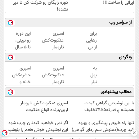
ایرانی را ساخت!!!
دوره رایگان رو شرکت کن تا دیر
نشده!
از سراسر وب
برای
اسپری
این دوره
رهایی
عنکبوت‌‌کش
رو نبینی،
از بی
تارومار
تا 5 سال
پولی
ازبین‌برنده
دیگه
وبگردی
دیدن
انواع
هم فقیر
همین
عنکبوت
می‌مونی!
به
اسپری
اسپری
دوره
همین
پول
عنکبوت‌‌کش
حشره‌کش
رایگان
الان ثبت
نیاز
تارومار
خانه و
کافیه!
نام کن
داری؟
ازبین‌برنده
گیاهان
مطالب پیشنهادی
(شمارتو
همین
انواع
خانگی،
وارد
الان
عنکبوت
نابودکننده
با این نوشیدنی گیاهی کبدت
اسپری عنکبوت‌‌کش تارومار
کن)
این
انواع
همیشه پرقدرته55%تخفیف
ازبین‌برنده انواع عنکبوت
دوره
حشرات
رایگان
تنها راه طبیعی پیشگیری و بهبود
خانگی و
اگر نمی خواهید کبدتان چرب شود
رو
کبد چرب(دمنوش سم زدای گیاهی)
آفات
این نوشیدنی خوش طعم را بنوشید
شرکت