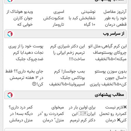
آرتروز مفاصل
نوشیدنی
اسپری
ویدیو هولناک از
خود را به طور
شفابخش کبد با
عنکبوت‌‌کش
جوان کارتن
قطعی درمان
10 گیاه
تارومار
خوابی که
کنید!
موثر(تخفیف تا
ازبین‌برنده انواع
میلیاردر شد.
از سراسر وب
◗پرسش‌نامه◖
امشب)
عنکبوت
آموزش رایگان
این کرم گیاهی،مثل اتو
این دکتر شیرازی کرم
پوست خود را از پیری
چروکای پوستتوصاف
ترمیم زخم ایرانی را
نجات دهید!با کرم
میکنه!50%تخفیف
ساخت!!!
ضدچروک جلبک
بدون سوزن پوستتو
بمب جوانساز! کرم
جای بخیه داری؟؟ فقط
10سال جوون
بوتاکس جلبک
در 3 هفته ترمیمش
کن50%تخفیف پاییزی
اسپیرولینا50%تخفیف
کن!😍
مطالب پیشنهادی
❌لازم نیست
برای اولین بار در
میخوای
کمر درد داری؟
کمردرد رو تحمل
ایران🇮🇷 این
کمردردت رو "در
دیگه بسه! در
کنی❌ درمان
دکتر کرم ترمیم
منزل" درمان
منزل درمانش
بدون جراحی و
کننده 23 روزه
کنی؟ (◂فیلم +
کن