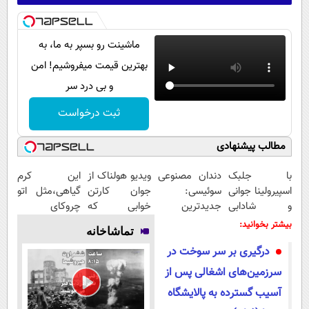
ماشینت رو بسپر به ما، به
بهترین قیمت میفروشیم! امن
و بی درد سر
ثبت درخواست
مطالب پیشنهادی
با جلبک
دندان مصنوعی
ویدیو هولناک از
این کرم
اسپیرولینا جوانی
سوئیسی:
جوان کارتن
گیاهی،مثل اتو
و شادابی
جدیدترین
خوابی که
چروکای
پوستت
فناوری اروپا،
میلیاردر شد.
پوستتوصاف
بیشتر بخوانید:
تماشاخانه
تضمینه50%تخفیف
سبک و مقاوم |
آموزش رایگان
میکنه!50%تخفیف
درگیری بر سر سوخت در
پرداخت قسطی
سرزمین‌های اشغالی پس از
آسیب گسترده به پالایشگاه