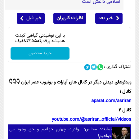
اسلامی داعش است
خبر بعد
نظرات کاربران
خبر قبل
با این نوشیدنی گیاهی کبدت
همیشه پرقدرته55%تخفیف
خرید محصول
اشتراک گذاری :
ویدئوهای دیدنی دیگر در کانال های آپارات و یوتیوب عصر ایران 👇👇👇
کانال 1
aparat.com/asriran
کانال 2
youtube.com/@asriran_official/videos
نماینده مجلس: ابرقدرت چهارم جهانیم و حق وجود می
خواهیم!