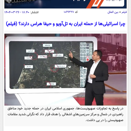
سیاسی
اقتصاد
فیلم
»
بین الملل
کد
۱۰۶۹۳۲۷
انتشار:
۱۸:۴۰ - ۲۶-۰۳-۱۴۰۴
جامعه
اقتصادی
چرا اسرائیلی‌ها از حمله ایران به تل‌آویو و حیفا هراس دارند؟ (فیلم)
ورزشی
اجتماعی
خودرو
بین الملل
حوادث
فرهنگ و هنر
سیاست خارجی
سلامت
علم و دانش
یک برش دانایی
قرآن
فناوری و It
محیط زیست
گوناگون
علمی
سفر و تفریح
فیلم
سرگرمی
اخبار کریپتو
عصر ایران 2
اقتصاد
باشگاه مغز
در پاسخ به تجاوزات صهیونیست‌ها، جمهوری اسلامی ایران در حمله جدید خود مناطق
آموزش زبان
خواندنی ها و دیدنی ها
ورزش
مجله تصویری سلاح
راهبردی در شمال و مرکز سرزمین‌های اشغالی را هدف قرار داد که نگرانی شدید مقامات
صهیونیستی را در پی داشت.
داستان کوتاه
سیاست