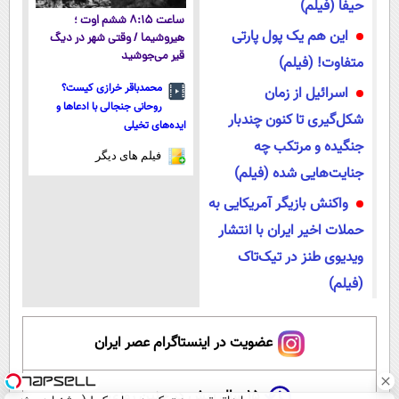
حیفا (فیلم)
ساعت ۸:۱۵ ششم اوت ؛
این هم یک پول پارتی
هیروشیما / وقتی شهر در دیگ
قیر می‌جوشید
متفاوت! (فیلم)
محمدباقر خرازی کیست؟
اسرائیل از زمان
روحانی جنجالی با ادعاها و
شکل‌گیری تا کنون چندبار
ایده‌های تخیلی
جنگیده و مرتکب چه
فیلم های دیگر
جنایت‌هایی شده (فیلم)
واکنش بازیگر آمریکایی به
حملات اخیر ایران با انتشار
ویدیوی طنز در تیک‌تاک
(فیلم)
عضویت در اینستاگرام عصر ایران
۱۵ سال پیش در چنین روزی