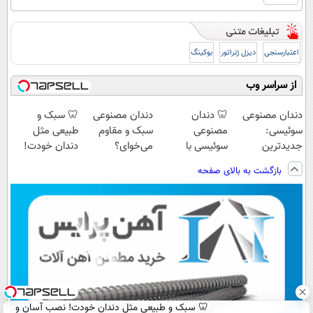
اعتبارسنجی
دیزل ژنراتور
بوکینگ
از سراسر وب
دندان مصنوعی
🦷 دندان
دندان مصنوعی
🦷 سبک و
سوئیسی:
مصنوعی
سبک و مقاوم
طبیعی مثل
جدیدترین
سوئیسی با
می‌خوای؟
دندان خودت!
فناوری اروپا،
تکنولوژی
پرداخت اقساطی
نصب آسان و
بازگشت به بالای صفحه
سبک و مقاوم |
دیجیتال |
هم داریم!😍 |
پرداخت اقساطی
پرداخت قسطی
پرداخت در 4
📍تهران
💳 📍 تهران
قسط |📍 تهران
🦷 سبک و طبیعی مثل دندان خودت! نصب آسان و