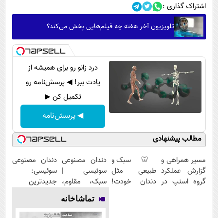
اشتراک گذاری :
تلویزیون آخر هفته چه فیلم‌هایی پخش می‌کند؟
درد زانو رو برای همیشه از
یادت ببر! ◀ پرسش‌نامه رو
تکمیل کن ▶
◀ پرسش‌نامه
مطالب پیشنهادی
مسیر همراهی و
🦷 سبک و
دندان مصنوعی
دندان مصنوعی
گزارش عملکرد
طبیعی مثل
سوئیسی |
سوئیسی:
گروه اسنپ در
دندان خودت!
سبک، مقاوم،
جدیدترین
۱۴۰۴
نصب آسان و
طبیعی! ویزیت
فناوری اروپا،
تماشاخانه
پرداخت
رایگان+پرداخت
سبک و مقاوم |
اقساطی 💳 📍
اقساطی😍
پرداخت قسطی