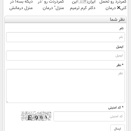
کمردرد رو تحمل
ایران🇮🇷 این
کمردردت رو "در
دیگه بسه! در
کنی❌ درمان
دکتر کرم ترمیم
منزل" درمان
منزل درمانش
بدون جراحی و
کننده 23 روزه
کنی؟ (◂فیلم +
کن
نظر شما
قرص
ساخت!
◂پرسش‌نامه)
(◀پرسش‌نامه)
(پرسشنامه)
نام
ایمیل
* نظر
* کد امنیتی