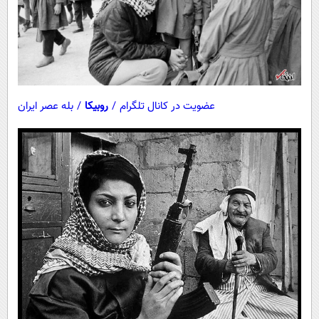
عضویت در کانال تلگرام
/
روبیکا
/
بله عصر ایران