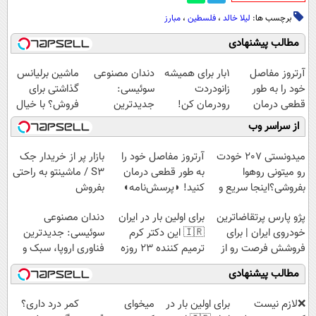
برچسب ها:
لیلا خالد
،
فلسطین
،
مبارز
مطالب پیشنهادی
آرتروز مفاصل
1بار برای همیشه
دندان مصنوعی
ماشین برلیانس
خود را به طور
زانودردت
سوئیسی:
گذاشتی برای
قطعی درمان
رودرمان کن!
جدیدترین
فروش؟ با خیال
کنید!
(تکنولوژی آلمان)
فناوری اروپا،
راحت بفروش
از سراسر وب
◗پرسش‌نامه◖
◂پرسشنامه▸
سبک و مقاوم |
پرداخت قسطی
میدونستی 207 خودت
آرتروز مفاصل خود را
بازار پر از خریدار جک
رو میتونی روهوا
به طور قطعی درمان
S3 / ماشینتو به راحتی
بفروشی؟اینجا سریع و
کنید! ◗پرسش‌نامه◖
بفروش
راحت بفروش
پژو پارس پرتقاضاترین
برای اولین بار در ایران
دندان مصنوعی
خودروی ایران | برای
🇮🇷 این دکتر کرم
سوئیسی: جدیدترین
فروشش فرصت رو از
ترمیم کننده 23 روزه
فناوری اروپا، سبک و
دست نده!
ساخت!
مقاوم | پرداخت
مطالب پیشنهادی
قسطی
❌لازم نیست
برای اولین بار در
میخوای
کمر درد داری؟