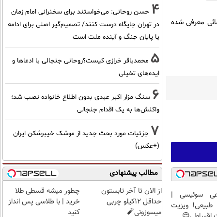
4
حسن روحانی: می‌خواستند برای سخنرانی امام زمان
ضائی معرفی شده
در تهران جایگاه درست کنند/ تصمیم‌گیر اصلی برای ادامه
یا پایان جنگ و آینده ملت است
5
محمدباقر خرازی کیست؟روحانی جنجالی با ادعاها و
ایده‌های تخیلی
6
سنگ مزار اکبر عبدی بدون اطلاع خانواده نصب شد؛
واکنش‌ها به یک اقدام جنجالی
7
جزئیات مورد بحث جدید از موشک خیبرشکن ایران
(+عکس)
مطالب پیشنهادی
از الان تا آخر تابستون
چطور میشه قسطی طلا
عی سوئیسی |
حداقل 12کیلو چربی
خرید | با طلاسی پس انداز
طبیعی! ویزیت
میسوزونی🧨
کنید
ت اقساطی😍