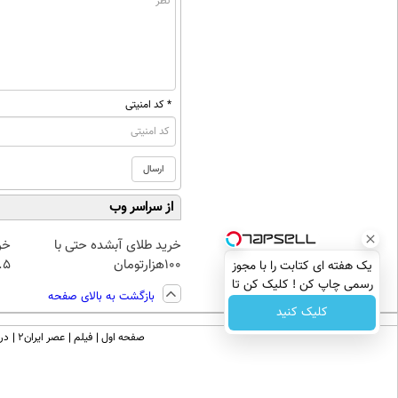
* کد امنیتی
از سراسر وب
خرید طلای آبشده حتی با
خر
۱۰۰هزارتومان
۰.۵ گرم تا
یک هفته ای کتابت را با مجوز
رسمی چاپ کن ! کلیک کن تا
بازگشت به بالای صفحه
فرصت هست !
کلیک کنید
صفحه اول
فیلم
عصر ایران۲
درب