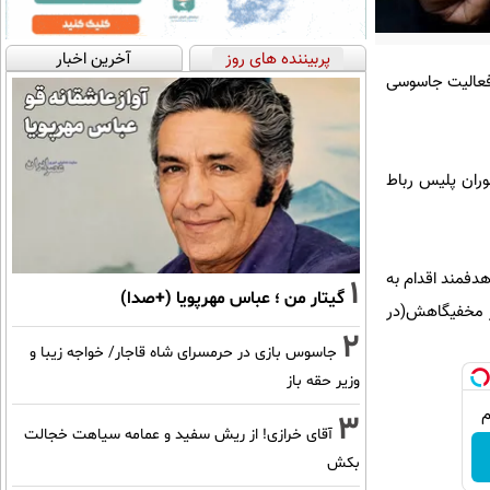
پربیننده های روز
آخرین اخبار
 فعالیت جاسوسی
وران پلیس رباط
هدفمند اقدام به
1
گیتار من ؛ عباس مهرپویا (+صدا)
در مخفیگاهش(در
2
جاسوس بازی در حرمسرای شاه قاجار/ خواجه زیبا و
وزیر حقه باز
3
آقای خرازی! از ریش سفید و عمامه سیاهت خجالت
بکش