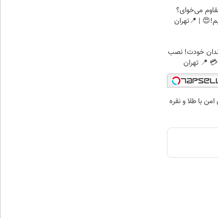
اوم می‌خوای؟
!😍 | 📍تهران
ندان خودت! نصب
 📍 تهران
من با طلا و نقره