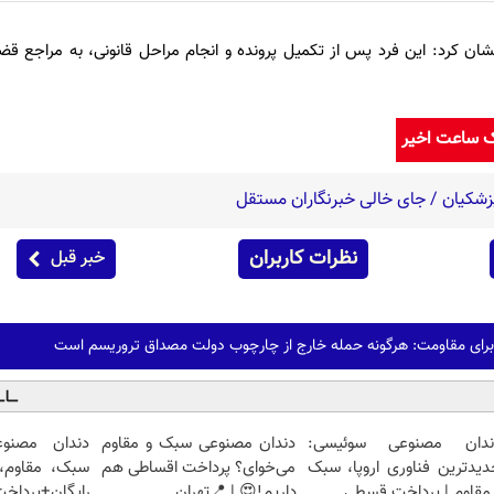
نشان کرد: این فرد پس از تکمیل پرونده و انجام مراحل قانونی، به مراجع ق
ک ساعت اخیر
 پزشکیان / جای خالی خبرنگاران مستقل
نظرات کاربران
خبر قبل
رای مقاومت: هرگونه حمله خارج از چارچوب دولت مصداق تروریسم است
ندان مصنوعی سوئیسی:
دندان مصنوعی سبک و مقاوم
دندان مصنو
دیدترین فناوری اروپا، سبک
می‌خوای؟ پرداخت اقساطی هم
سبک، مقاوم، 
مقاوم | پرداخت قسطی
داریم!😍 | 📍تهران
رایگان+پرداخ