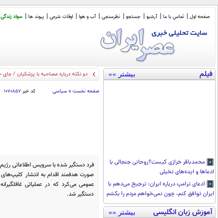
صفحه اول
تماس با ما
آرشیو
جستجو
نظرسنجی
آب و هوا
اوقات شرعی
پیوند ها
سواد زندگی
فیلم
بیشتر »»
دو نکته درباره مصاحبه با پزشکیان / جای 
صفحه نخست
»
سیاسی
کد خبر
۱۰۷۰۸۵۷
محمدباقر خرازی کیست؟روحانی جنجالی با
فرد دستگیر شده با سرویس اطلاعاتی رژیم اش
ادعاها و ایده‌های تخیلی
صورت هدفمند اقدام به انتشار کلیپ‌های 
عمومی می‌کرد که در عملیاتی غافلگیرا
ادعای ترامپ درباره ایران: ترجیح می‌دهم با
دستگیر شد.
ایران توافق کنم، چون نمی‌خواهم مردم را بکشم
آموزش زبان انگلیسی
بیشتر »»