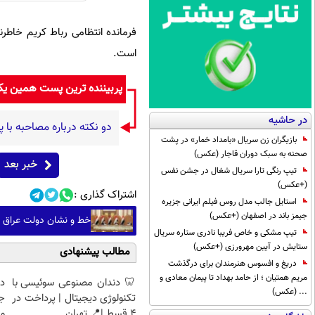
فرمانده انتظامی رباط کریم خاطر
است.
پربیننده ترین پست همین ی
در حاشیه
دو نکته درباره مصاحبه با
بازیگران زن سریال «بامداد خمار» در پشت
صحنه به سبک دوران قاجار (عکس)
خبر بعد
تیپ رنگی تارا سریال شغال در جشن نفس
(+عکس)
اشتراک گذاری :
استایل جالب مدل روس فیلم ایرانی جزیره
جیمز باند در اصفهان (+عکس)
خط و نشان دولت عراق ب
تیپ مشکی و خاص فریبا نادری ستاره سریال
ستایش در آیین مهرورزی (+عکس)
مطالب پیشنهادی
دریغ و افسوس هنرمندان برای درگذشت
مریم همتیان ؛ از حامد بهداد تا پیمان معادی و
🦷 دندان مصنوعی سوئیسی با
د
... (عکس)
تکنولوژی دیجیتال | پرداخت در
ج
4 قسط |📍 تهران
و 