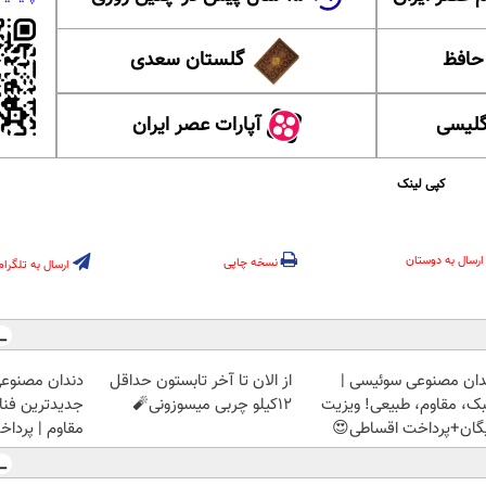
 حافظ
گلستان سعدی
گلیسی
آپارات عصر ایران
کپی لینک
ارسال به دوستان
نسخه چاپی
ارسال به تلگرام
دان مصنوعی سوئیسی |
از الان تا آخر تابستون حداقل
دندان مصنوع
ک، مقاوم، طبیعی! ویزیت
12کیلو چربی میسوزونی🧨
جدیدترین فناو
یگان+پرداخت اقساطی😍
مقاوم | پرد