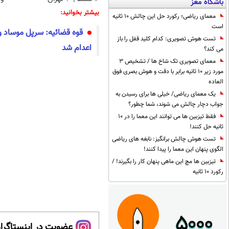
باشگاه مغز
بیشتر بخوانید:
معمای ریاضی؛ رکورد حل این چالش 10 ثانیه
است
قوه قضائیه: سرپل موساد و 
تست هوش تصویری: کدام کلید قفل را باز
اعدام شد
می کند؟
معمای تصویری تک شاخ ها / تشخیص 3
مورد زیر 10 ثانیه برابر با دقت و هوش بصری فوق
العاده
یک معمای ریاضی/ خیلی ها برای رسیدن به
جواب دچار چالش می شوند، شما چطور؟
فقط تیزبین ها می توانند این معما را در 10
ثانیه حل کنند!
تست هوش چالش برانگیز: نابغه های ریاضی
الگوی پنهان این معما را پیدا کنند!
تیزبین ها مچ این ماهی پنهان کار را بگیرند! /
رکورد 10 ثانیه
عضویت در اینستاگرام