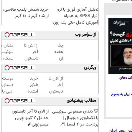
تحلیل آماری فوری با نرم
خرید شمش پلمپ طلاسی،
افزار SPSS به همراه
از ۰.۵ گرم تا ۱۰ گرم
آموزش کامل حتی یک روزه
!!
از سراسر وب
یک
از الان تا
دندان م
هفته
آخر
سوئیسی 
ای
تابستون
سبک، مق
کتابت
حداقل
طبیعی! 
وبگردی
را با
12کیلو
رایگان+
مجوز
چربی
اقساطی
از الان تا
خرید
دوست د
یده‌های
رسمی
میسوزونی
آخر
طلای
دستاورد
چاپ
🧨
تابستون
آبشده
ادبی یا
ایران به وضوح
کن !
حداقل
حتی با
علمی خود
مطالب پیشنهادی
کلیک
12کیلو
۱۰۰هزارتومان
فوری به
کن تا
چربی
کتاب تب
🦷 دندان مصنوعی سوئیسی
از الان تا آخر تابستون
فرصت
میسوزونی
کنی؟
با تکنولوژی دیجیتال |
حداقل 12کیلو چربی
هست
🧨
پرداخت در 4 قسط |📍
میسوزونی🧨
!
شن عصر ایران
تهران