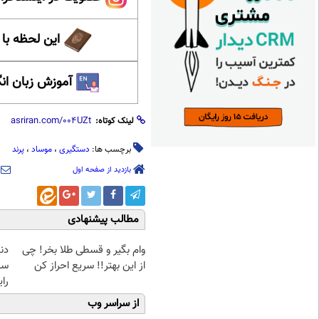
این لحظه با
آموزش زبان ان
لینک کوتاه:
برچسب ها:
دستگیری
،
موساد
،
پرند
بازدید از صفحه اول
مطالب پیشنهادی
وام بگیر و قسطی طلا بخر! چی
دن
از این بهتر!! سریع احراز کن
سب
را
از سراسر وب