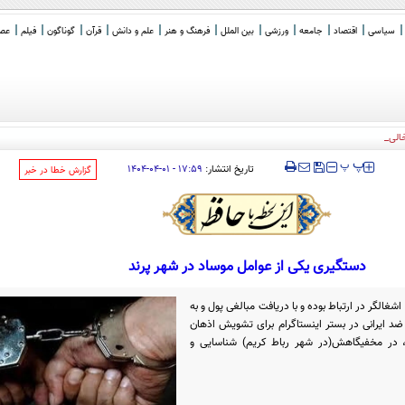
سیاسی
اقتصاد
جامعه
ورزشی
بین الملل
فرهنگ و هنر
علم و دانش
قرآن
گوناگون
فیلم
عصر 
خالی خبرنگاران مستق
_
‍‍‍ پ
پ
تاریخ انتشار:
۱۷:۵۹ - ۰۱-۰۴-۱۴۰۴
‌گزارش خطا در خبر
دستگیری یکی از عوامل موساد در شهر پرند
غالگر در ارتباط بوده و با دریافت مبالغی پول و به
ضد ایرانی در بستر اینستاگرام برای تشویش اذهان
نه، در مخفیگاهش(در شهر رباط کریم) شناسایی و