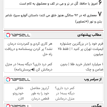
6
امروز با حافظ: گُل در بَر و مِی در کَف و معشوق به کام است
7
معماری که در 92 سالگی هنوز خلق می کند؛ داستان آلوارو سیزا، شاعر
بتن و نور (+تصاویر)
مطالب پیشنهادی
فرم خود را در بزرگترین جشنواره
هر کاری کردی و کمردردت درمان
ایمپلنت تهران پر کنید ! | فقط ۲۵
نشد؟ پر کردن پرسشنامه و دریافت
میلیون
راه حل
۱ میلیارد اعتبار خرید طلا | بدون
کمر درد داری؟ دیگه بسه! در منزل
ضامن و چک
درمانش کن (◀پرسش‌نامه)
از سراسر وب
کمر درد داری؟
آرتروز مفاصل
خلافی
دیگه بسه! در
خود را به طور
خودروتو
منزل درمانش
قطعی درمان
الان
کن
کنید!
ببین، با
وبگردی