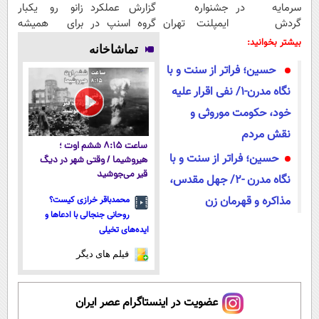
سرمایه در
جشنواره
گزارش عملکرد
زانو رو یکبار
گردش
ایمپلنت تهران
گروه اسنپ در
برای همیشه
فروشندگان =>
خوش اومدید! |
۱۴۰۴
درمان کن!
بیشتر بخوانید:
تماشاخانه
فروشگاهت رو
فقط ۲۵ میلیون
◗پرسش‌نامه◖
حسین؛ فراتر از سنت و با
ثبت کن
!
نگاه مدرن-۱/ نفی اقرار علیه
خود، حکومت موروثی و
نقش مردم
ساعت ۸:۱۵ ششم اوت ؛
حسین؛ فراتر از سنت و با
هیروشیما / وقتی شهر در دیگ
قیر می‌جوشید
نگاه مدرن -۲/ جهل مقدس،
مذاکره و قهرمان زن
محمدباقر خرازی کیست؟
روحانی جنجالی با ادعاها و
ایده‌های تخیلی
فیلم های دیگر
عضویت در اینستاگرام عصر ایران