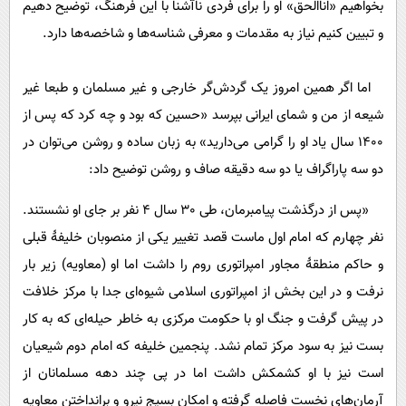
بخواهیم «انا‌الحق» او را برای فردی ناآشنا با این فرهنگ، توضیح دهیم
و تبیین کنیم نیاز به مقدمات و معرفی شناسه‌ها و شاخصه‌ها دارد.
اما اگر همین امروز یک گردش‌گر خارجی و غیر مسلمان و طبعا غیر
شیعه از من و شمای ایرانی بپرسد «حسین که بود و چه کرد که پس از
1400 سال یاد او را گرامی می‌دارید» به زبان ساده و روشن می‌توان در
دو سه پاراگراف یا دو سه دقیقه صاف و روشن توضیح داد:
«پس از درگذشت پیامبرمان، طی 30 سال 4 نفر بر جای او نشستند.
نفر چهارم که امام اول ماست قصد تغییر یکی از منصوبان خلیفۀ قبلی
و حاکم منطقۀ مجاور امپراتوری روم را داشت اما او (معاویه) زیر بار
نرفت و در این بخش از امپراتوری اسلامی شیوه‌ای جدا با مرکز خلافت
در پیش گرفت و جنگ او با حکومت مرکزی به خاطر حیله‌ای که به کار
بست نیز به سود مرکز تمام نشد. پنجمین خلیفه که امام دوم شیعیان
است نیز با او کشمکش داشت اما در پی چند دهه مسلمانان از
آرمان‌های نخست فاصله گرفته و امکان بسیج نیرو و برانداختن معاویه