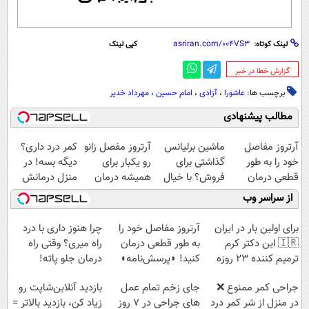
لینک کوتاه:
کپی لینک
‌گزارش خطا در خبر
برچسب ها:
عاشورا
،
آزادی
،
امام حسین
،
مهرداد خدیر
مطالب پیشنهادی
آرتروز مفاصل
ماشین برلیانس
آرتروز مفصل زانو
کمر درد داری؟
خود را به طور
گذاشتی برای
رو یکبار برای
دیگه بسه! در
قطعی درمان
فروش؟ با خیال
همیشه درمان
منزل درمانش
کنید!
راحت بفروش
کن!
کن
از سراسر وب
◗پرسش‌نامه◖
◗پرسش‌نامه◖
(◀پرسش‌نامه)
برای اولین بار در ایران
آرتروز مفاصل خود را
چرا هنوز داری با درد
🇮🇷 این دکتر کرم
به طور قطعی درمان
راه میری؟ وقتی راه
ترمیم کننده 23 روزه
کنید! ◗پرسش‌نامه◖
درمان جلو پاته!
ساخت!
جراحی کمر ممنوع ❌
جای زخم تمام عمل
بازدید آنلاین‌شاپت رو
در منزل از شر کمر درد
های جراحی در ۷ روز
زیاد کن، بازدید بالاتر =