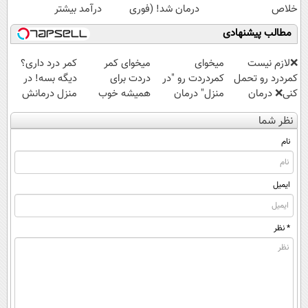
خلاص
درمان شد! (فوری
درآمد بیشتر
شوید◂پرسش‌نامه
مشاوره بگیرید)
مطالب پیشنهادی
❌لازم نیست
میخوای
میخوای کمر
کمر درد داری؟
کمردرد رو تحمل
کمردردت رو "در
دردت برای
دیگه بسه! در
کنی❌ درمان
منزل" درمان
همیشه خوب
منزل درمانش
بدون جراحی و
کنی؟ (◂فیلم +
شه؟ ◀
کن
نظر شما
قرص
◂پرسش‌نامه)
پرسش‌نامه رو پر
(◀پرسش‌نامه)
(پرسشنامه)
کن!
نام
ایمیل
* نظر