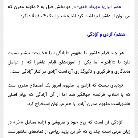
پیامک
سرگرمی
عصر ایران؛ مهرداد خدیر-
در دو بخش قبل به 6 مقوله مدرن که
روانشناسی
فناوری
می توان از عاشورا برداشت کرد اشاره شد و اینک 4 مقولۀ دیگر:
آشپزی
گوناگون
هقتم/ آزادی و آزادگی
دانلود
حوادث
محیط زیست
هر چند قیام عاشورا با مفهوم «آزادگی» یا «حُریت» بیشتر نسبت
سلامت
دارد تا «آزادی» اما یکی از آموزه‌های قیام عاشورا که از عوامل
ماندگاری و فراگیری و تأثیرگذاری آن است آزادی در کنار آزادگی است.
فرهنگی
بین الملل
تردیدی نیست که آزادی به مفهوم امروز یک اصطلاح مدرن است
که با انقلاب فرانسه جهانگیر شد اما از آن آزادگی که پیام اصلی
اجتماعی
عاشوراست مفهوم مدرن آزادی را هم می‌توان استخراج کرد.
حیات وحش
سیاست خارجی
آزادگی آن است که روح خود را نفروشی و آزاده معادل «حُر» در
زبان عربی است چندان که حُر بن یزید ریاحی از نمادهای عاشوراست