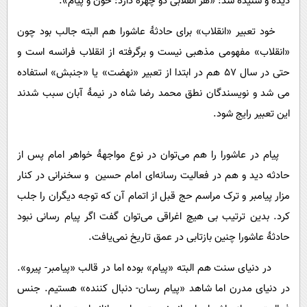
دیده و شنیده شد: «هر انقلابی دو چهره دارد: خون و پیام».
خود تعبیر «انقلاب» برای حادثۀ عاشورا هم البته جالب بود چون
«انقلاب» مفهومی مذهبی نیست و برگرفته از انقلاب فرانسه است و
حتی در سال 57 هم در ابتدا از تعبیر «نهضت» یا «جنبش» استفاده
می شد و نویسندگان نطق محمد رضا شاه در نیمۀ آبان سبب شدند
این تعبیر رایج شود.
پیام در عاشورا را هم می‌توان در نوع مواجهۀ خواهر امام پس از
حادثه دید و هم در فعالیت رسانه‌ای امام حسین و ‌سخنرانی در کنار
مزار پیامبر و ترک مراسم حج قبل از اتمام آن که توجه دیگران را جلب
کرد. بدین ترتیب بی هیچ اغراقی می‌توان گفت اگر پیام رسانی نبود
حادثۀ عاشورا چنین بازتابی در عمق تاریخ نمی‌یافت.
در دنیای سنت هم البته «پیام» بوده اما در قالب «پیامبر- پیرو».
در دنیای مدرن اما شاهد «پیام رسان- دنبال کننده» هستیم. جنس