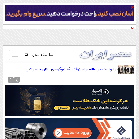
باز
نسخه اصلی
و
صفحه اول
درخواست حزب‌الله برای توقف گفت‌وگوهای لبنان با اسرائیل
بسته
تماس با ما
کردن
آرشیو
منو
جستجو
نظرسنجی
آب و هوا
اوقات شرعی
پیوند ها
سواد زندگی