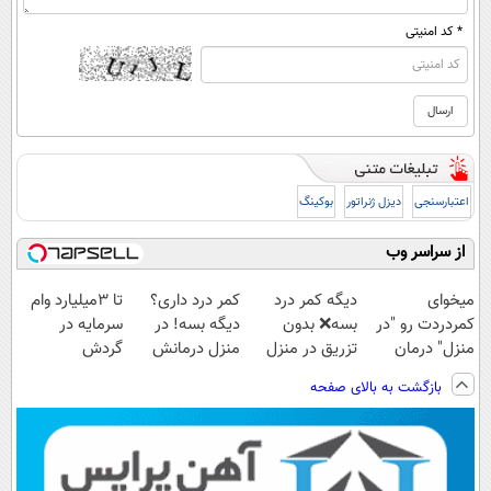
* کد امنیتی
اعتبارسنجی
دیزل ژنراتور
بوکینگ
از سراسر وب
میخوای
دیگه کمر درد
کمر درد داری؟
تا 3میلیارد وام
کمردردت رو "در
بسه❌ بدون
دیگه بسه! در
سرمایه در
منزل" درمان
تزریق در منزل
منزل درمانش
گردش
کنی؟ (◂فیلم +
درمانش کن✅
کن
فروشندگان =>
بازگشت به بالای صفحه
◂پرسش‌نامه)
◀پرسش‌نامه پر
(◀پرسش‌نامه)
فروشگاهت رو
کن▶
ثبت کن