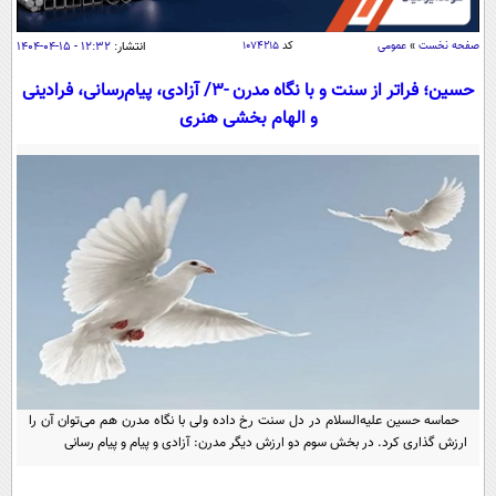
سیاسی
اقتصاد
صفحه نخست
»
عمومی
کد
۱۰۷۴۲۱۵
انتشار:
۱۲:۳۲ - ۱۵-۰۴-۱۴۰۴
جامعه
اقتصادی
حسین؛ فراتر از سنت و با نگاه مدرن -3/ آزادی، پیام‌رسانی، فرادینی
و الهام بخشی هنری
ورزشی
اجتماعی
خودرو
بین الملل
حوادث
فرهنگ و هنر
سیاست خارجی
سلامت
علم و دانش
یک برش دانایی
قرآن
فناوری و It
محیط زیست
گوناگون
علمی
سفر و تفریح
فیلم
سرگرمی
اخبار کریپتو
عصر ایران 2
اقتصاد
باشگاه مغز
آموزش زبان
حماسه حسین علیه‌السلام در دل سنت رخ داده ولی با نگاه مدرن هم می‌توان آن را
خواندنی ها و دیدنی ها
ورزش
مجله تصویری سلاح
ارزش گذاری کرد. در بخش سوم دو ارزش دیگر مدرن: آزادی و پیام و پیام رسانی
داستان کوتاه
سیاست