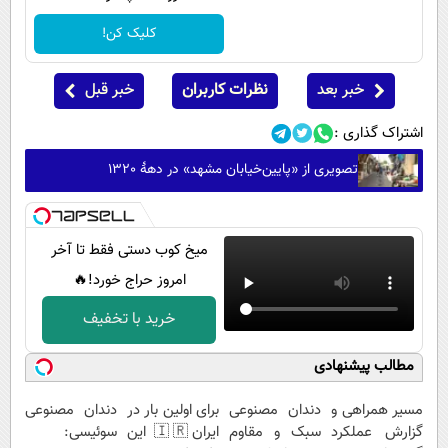
کلیک کن!
خبر بعد
نظرات کاربران
خبر قبل
اشتراک گذاری :
تصویری از «پایین‌خیابان مشهد» در دهۀ 1320
میخ کوب دستی فقط تا آخر
امروز حراج خورد!🔥
خرید با تخفیف
مطالب پیشنهادی
مسیر همراهی و
دندان مصنوعی
برای اولین بار در
دندان مصنوعی
گزارش عملکرد
سبک و مقاوم
ایران🇮🇷 این
سوئیسی: