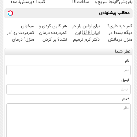
بفروشی؟اینجا سریع و
ساخت!!!
کنید! ◗پرسش‌نامه◖
راحت بفروش
مطالب پیشنهادی
کمر درد داری؟
برای اولین بار در
هر کاری کردی و
میخوای
دیگه بسه! در
ایران🇮🇷 این
کمردردت درمان
کمردردت رو "در
منزل درمانش
دکتر کرم ترمیم
نشد؟ پر کردن
منزل" درمان
کن
کننده 23 روزه
پرسشنامه و
کنی؟ (◂فیلم +
نظر شما
(◀پرسش‌نامه)
ساخت!
دریافت راه حل
◂پرسش‌نامه)
نام
ایمیل
* نظر