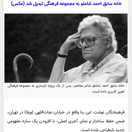
سیاسی
خانه سابق احمد شاملو به مجموعه فرهنگی تبدیل شد (عکس)
اقتصاد
جامعه
اقتصادی
ورزشی
اجتماعی
خودرو
بین الملل
حوادث
فرهنگ و هنر
سیاست خارجی
سلامت
علم و دانش
یک برش دانایی
قرآن
فناوری و It
محیط زیست
گوناگون
علمی
خانه سابق احمد شاملو شاعر معاصر، پس از یک پروژه بازسازی به مجموعه فرهنگی
سفر و تفریح
تغییر کاربری داده است.
فیلم
سرگرمی
اخبار کریپتو
عصر ایران 2
اقتصاد
باشگاه مغز
فرهیختگان نوشت: این بنا واقع در خیابان نجات‌اللهی (ویلا) در تهران،
آموزش زبان
خواندنی ها و دیدنی ها
ورزش
مجله تصویری سلاح
ضمن حفظ ساختار و نمای آجری اصلی، با افزودن یک سازه مفهومی
داستان کوتاه
سیاست
جدید بازطراحی شده است.