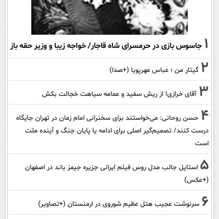
1
جاسوس بازی در حرمسرای شاه قاجار/ خواجه زیبا و وزیر حقه باز
2
گیتار من ؛ عباس مهرپویا (+صدا)
3
آقای خرازی! از ریش سفید و عمامه سیاهت خجالت بکش
4
حسن روحانی: می‌خواستند برای سخنرانی امام زمان در تهران جایگاه
درست کنند/ تصمیم‌گیر اصلی برای ادامه یا پایان جنگ و آینده ملت
است
5
استایل جالب مدل روس فیلم ایرانی جزیره جیمز باند در اصفهان
(+عکس)
6
سرنوشت عجیب هتل عظیم شوروی در ارمنستان (+تصاویر)