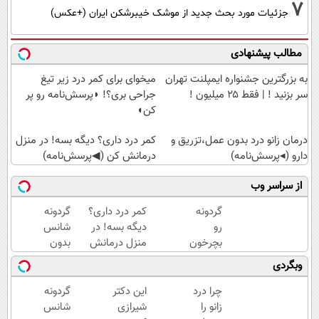
7
جزئیات مورد بحث جدید از موشک خیبرشکن ایران (+عکس)
مطالب پیشنهادی
به بزرگترین جشنواره ایمپلنت تهران
میخوای برای کمر درد زیر تیغ
سر بزنید ! | فقط ۲۵ میلیون !
جراحی بری؟! ◗پرسش‌نامه رو پر
کن◖
درمان زانو درد بدون عمل،تزریق و
کمر درد داری؟ دیگه بسه! در منزل
دارو (◂پرسش‌نامه)
درمانش کن (◀پرسش‌نامه)
از سراسر وب
گردونه
کمر درد داری؟
گردونه
رو
دیگه بسه! در
شانس
بچرخون
منزل درمانش
بدون
آیفون17
کن
پوچ از
وبگردی
ببر 🔥
(◀پرسش‌نامه)
PS5
تا
چرا درد
این دکتر
گردونه
آیفون17
زانو را
شیرازی
شانس