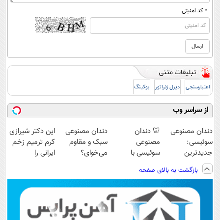
* کد امنیتی
اعتبارسنجی
دیزل ژنراتور
بوکینگ
از سراسر وب
دندان مصنوعی
🦷 دندان
دندان مصنوعی
این دکتر شیرازی
سوئیسی:
مصنوعی
سبک و مقاوم
کرم ترمیم زخم
جدیدترین
سوئیسی با
می‌خوای؟
ایرانی را
فناوری اروپا،
تکنولوژی
پرداخت اقساطی
ساخت!!!
بازگشت به بالای صفحه
سبک و مقاوم |
دیجیتال |
هم داریم!😍 |
پرداخت قسطی
پرداخت در 4
📍تهران
قسط |📍 تهران