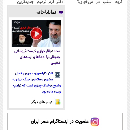
گروه اسنپ در
می‌خوای؟
دکتر کرم ترمیم
جدیدترین
۱۴۰۴
پرداخت
کننده 23 روزه
فناوری اروپا،
تماشاخانه
اقساطی هم
ساخت!
سبک و مقاوم |
داریم!😍 | 📍
پرداخت قسطی
تهران
محمدباقر خرازی کیست؟روحانی
جنجالی با ادعاها و ایده‌های
تخیلی
تاکر کارلسون، مجری و فعال
مشهور رسانه‌ای: جنگ ایران به
وضوح برخلاف چیزی است که ترامپ
وعده داده بود
فیلم های دیگر
عضویت در اینستاگرام عصر ایران