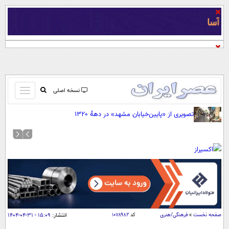
باز
نسخه اصلی
و
صفحه اول
تصویری از «پایین‌خیابان مشهد» در دهۀ 1320
بسته
تماس با ما
کردن
آرشیو
منو
جستجو
نظرسنجی
آب و هوا
اوقات شرعی
پیوند ها
صفحه نخست
»
فرهنگی/هنری
کد
۱۰۷۸۹۸۲
انتشار:
۱۵:۰۹ - ۳۱-۰۴-۱۴۰۴
سواد زندگی