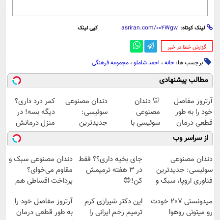
لینک کوتاه:
کپی لینک
‌گزارش خطا در خبر
برچسب ها:
خانه
،
احمد شاملو
،
مجموعه فرهنگی
مطالب پیشنهادی
آرتروز مفاصل
🦷 دندان
دندان مصنوعی
کمر درد داری؟
خود را به طور
مصنوعی
سوئیسی:
دیگه بسه! در
قطعی درمان
سوئیسی با
جدیدترین
منزل درمانش
کنید!
تکنولوژی
فناوری اروپا،
کن
از سراسر وب
◗پرسش‌نامه◖
دیجیتال |
سبک و مقاوم |
(◀پرسش‌نامه)
پرداخت در 4
پرداخت قسطی
دندان مصنوعی
جای بخیه داری؟؟ فقط
دندان مصنوعی سبک و
قسط |📍 تهران
سوئیسی: جدیدترین
در 3 هفته ترمیمش
مقاوم می‌خوای؟
فناوری اروپا، سبک و
کن!😍
پرداخت اقساطی هم
مقاوم | پرداخت
داریم!😍 | 📍تهران
میدونستی 207 خودت
این دکتر شیرازی کرم
آرتروز مفاصل خود را
قسطی
رو میتونی روهوا
ترمیم زخم ایرانی را
به طور قطعی درمان