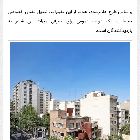
پیامک
سرگرمی
براساس طرح اعلام‌شده، هدف از این تغییرات، تبدیل فضای خصوصی
روانشناسی
فناوری
حیاط به یک عرصه عمومی برای معرفی میراث این شاعر به
آشپزی
گوناگون
بازدیدکنندگان است.
دانلود
حوادث
محیط زیست
سلامت
فرهنگی
بین الملل
اجتماعی
حیات وحش
سیاست خارجی