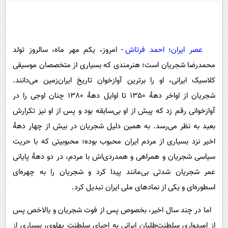
پیامک
سرگرمی
روانشناسی
فناوری
آشپزی
گوناگون
عصر ایران؛ احمد فرتاش
- امروز، یکم مهر ماه، سالروز تولد
دانلود
حوادث
محمدرضا شجریان است؛ هنرمندی که بسیاری از متخصصان موسیقی
کلاسیک ایرانی، او را برترین آوازخوان تاریخ ایران‌زمین می‌دانند.
محیط زیست
شجریان از اواخر دهۀ 1350 تا اوایل دهۀ 1380 چنان اوجی را در
سلامت
آوازخوانی رقم زد که پیش از او بی‌سابقه بود و پس از او نیز تکرارش
فرهنگی
بعید به نظر می‌رسد. به همین دلیل شجریان در بیش از چهار دهۀ
بین الملل
اخیر نزد بسیاری از مردم ایران محبوب بوده؛ محبوبیتی که با حریت
اجتماعی
سیاسی شجریان و همراهی‌ و همدردی‌اش با مردم، در دو دهۀ پایانی
عمر شجریان شدتی بی‌مانند پیدا کرد و شجریان را به چهره‌ای
حیات وحش
اسطوره‌ای و یکی از نمادهای ملی ایران تبدیل کرد.
سیاست خارجی
اما در چند سال اخیر، بخصوص پس از فوت شجریان و بالاخص پس
از امیدواری سلطنت‌طلبان ایرانی به احیای سلطنت پهلوی، بسیاری از