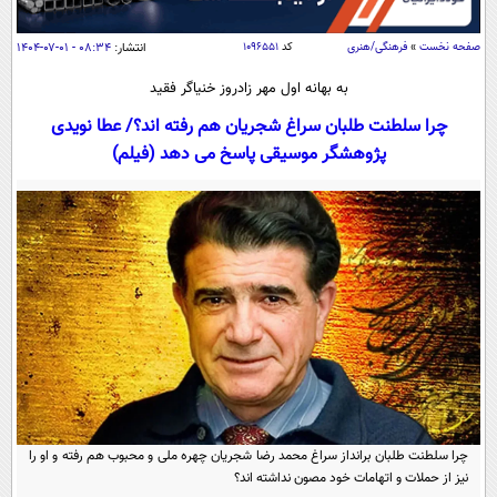
سیاسی
اقتصاد
صفحه نخست
»
فرهنگی/هنری
کد
۱۰۹۶۵۵۱
انتشار:
۰۸:۳۴ - ۰۱-۰۷-۱۴۰۴
جامعه
اقتصادی
به بهانه اول مهر زادروز خنیاگر فقید
ورزشی
اجتماعی
چرا سلطنت طلبان سراغ شجریان هم رفته اند؟/ عطا نویدی
خودرو
پژوهشگر موسیقی پاسخ می دهد (فیلم)
بین الملل
حوادث
فرهنگ و هنر
سیاست خارجی
سلامت
علم و دانش
یک برش دانایی
قرآن
فناوری و It
محیط زیست
گوناگون
علمی
سفر و تفریح
فیلم
سرگرمی
اخبار کریپتو
عصر ایران 2
اقتصاد
باشگاه مغز
آموزش زبان
خواندنی ها و دیدنی ها
ورزش
مجله تصویری سلاح
چرا سلطنت طلبان برانداز سراغ محمد رضا شجریان چهره ملی و محبوب هم رفته و او را
داستان کوتاه
سیاست
نیز از حملات و اتهامات خود مصون نداشته اند؟