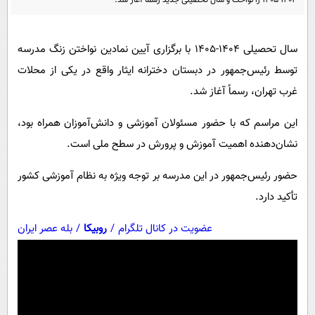
۱۴۰۴-۱۴۰۵ را نواخت و سال تحصیلی جدید رسماً آغاز شد.
پیامک
سرگرمی
روانشناسی
فناوری
سال تحصیلی ۱۴۰۴-۱۴۰۵ با برگزاری آیین نمادین نواختن زنگ مدرسه
آشپزی
گوناگون
توسط رئیس‌جمهور در دبستان دخترانه ایثار واقع در یکی از محلات
دانلود
حوادث
غرب تهران، رسماً آغاز شد.
محیط زیست
این مراسم که با حضور مسئولان آموزشی و دانش‌آموزان همراه بود،
سلامت
نشان‌دهنده اهمیت آموزش و پرورش در سطح ملی است.
فرهنگی
حضور رئیس‌جمهور در این مدرسه بر توجه ویژه به نظام آموزشی کشور
بین الملل
تأکید دارد.
اجتماعی
عضویت در کانال تلگرام
/
روبیکا
/
بله عصر ایران
حیات وحش
سیاست خارجی