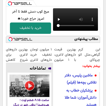
میخ کوب دستی فقط تا آخر
امروز حراج خورد!🔥
خرید با تخفیف
مطالب پیشنهادی
این کرم
بهترین قیمت
1 میلیون تومان
بهترین داروهای
گیاهی،مثل اتو
داروهای لاغری،
تخفیف خرید
لاغری برای
چروکای
با ۱ میلیون
داروهای لاغری
شروع کاهش
پوستتوصاف
تخفیف و ارسال
با ارسال از
وزن، ارسال از
بیشتر بخوانید:
تماشاخانه
میکنه!50%تخفیف
از داروخانه‌
داروخانه و پک
داروخانه های
ماشین پلیس، دفتر
یخ!
نزدیکت!
نقاشی بچه‌ها (فیلم)
پزشکیان خطاب به
دانش‌آموزان: شما طلا
ساعت ۸:۱۵ ششم اوت ؛
هستید
هیروشیما / وقتی شهر در دیگ