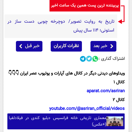
پربیننده ترین پست همین یک ساعت اخیر
تاریخ به روایت تصویر/ دوچرخه چوبی دست ساز در
استونی؛ 114 سال پیش
خبر بعد
نظرات کاربران
خبر قبل
اشتراک گذاری :
ویدئوهای دیدنی دیگر در کانال های آپارات و یوتیوب عصر ایران 👇👇👇
کانال 1
aparat.com/asriran
کانال 2
youtube.com/@asriran_official/videos
معماری تاریخی خانه فرانسیس دبلیو کندی در فیلادلفیا
(+عکس)