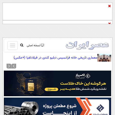
باز
نسخه اصلی
و
صفحه اول
معماری تاریخی خانه فرانسیس دبلیو کندی در فیلادلفیا (+عکس)
بسته
تماس با ما
کردن
آرشیو
منو
جستجو
نظرسنجی
آب و هوا
اوقات شرعی
پیوند ها
سواد زندگی