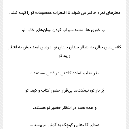
ﺩﻓﺘﺮﻫﺎﯼ ﻧﻤﺮﻩ ﺣﺎﺿﺮ ﻣﯽ ﺷﻮﻧﺪ ﺗﺎ ﺍﺿﻄﺮﺍﺏ ﻣﻌﺼﻮﻣﺎﻧﻪ تو ﺭﺍ ﺛﺒﺖ ﮐﻨﻨﺪ.
ﺁﺏ ﺧﻮﺭﯼ ﻫﺎ، ﺗﺸﻨﻪ ﺳﯿﺮﺍﺏ ﮐﺮﺩﻥ ﻟﯿﻮﺍﻥ‌ﻫﺎﯼ ﺧﺎﻟﯽ تو
ﮐﻼﺱ‌ﻫﺎﯼ ﺧﺎﻟﯽ به انتظار صدای پا‌های تو، ﺩﺭﻫﺎﯼ ﺍﻣﯿﺪﺑﺨﺶ به انتظار
ورود تو
ﺑﺬﺭ ﺗﻌﻠﯿﻢ ﺁﻣﺎﺩﻩ ﮐﺎﺷﺘﻦ ﺩﺭ ﺫﻫﻦ ﻣﺴﺘﻌﺪ ﻭ
ﭘُﺮ ﺑﺎﺭ تو، ﻧﯿﻤﮑﺖ‌ﻫﺎ ﺑﯽﻗﺮﺍﺭ ﺣﻀﻮﺭ ﮐﺘﺎﺏ ﻭ ﮐﯿﻒ تو
و همه همه در انتظار حضور تو هستند.
ﺻﺪﺍﯼ ﮔﺎﻡ‌ﻫﺎﯾﯽ ﮐﻮﭼﮏ ﺑﻪ ﮔﻮﺵ ﻣﯽﺭﺳﺪ …