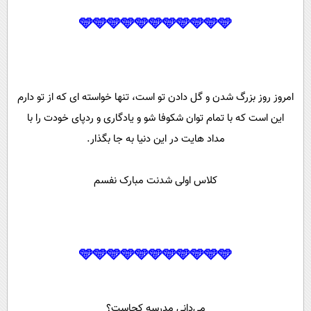
🩵🩵🩵🩵🩵🩵🩵🩵🩵🩵🩵
امروز روز بزرگ شدن و گل دادن تو است، تنها خواسته ای که از تو دارم
این است که با تمام توان شکوفا شو و یادگاری و ردپای خودت را با
مداد هایت در این دنیا به جا بگذار.
کلاس اولی شدنت مبارک نفسم
🩵🩵🩵🩵🩵🩵🩵🩵🩵🩵🩵
می‌دانی مدرسه کجاست؟