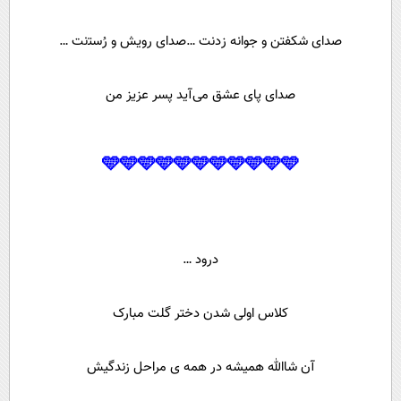
ﺻﺪﺍﯼ ﺷﮑﻔﺘﻦ و ﺟﻮﺍﻧﻪ ﺯﺩنت …ﺻﺪﺍﯼ ﺭﻭﯾﺶ ﻭ ﺭُﺳﺘنت …
صدای پای عشق می‌آید پسر عزیز من
🩵🩵🩵🩵🩵🩵🩵🩵🩵🩵🩵
درود …
کلاس اولی شدن دختر گلت مبارک
آن شاالله همیشه در همه ی مراحل زندگیش