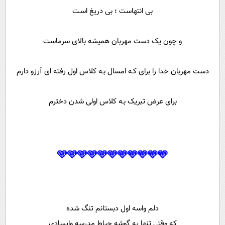
بی انتهاست ؛ بی دریغ اسـت
و چون یک دست مهربان همیشه بالای سرماست
دست مهربان خدا را برای کـه امسال بـه کلاس اول رفته ای آرزو دارم
برای عرض تبریک بـه کلاس اولی شدن دخترم
🩵🩵🩵🩵🩵🩵🩵🩵🩵🩵🩵
دلم واسه اول دبستانم تنگ شده
که وقتی تنها یه گوشه‌ حیاط مدرسه وایسادی