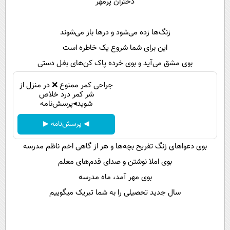
دختران پرمهر
پیامک
سرگرمی
روانشناسی
فناوری
زنگ‌ها زده می‌شود و در‌ها باز می‌شوند
آشپزی
گوناگون
این برای شما شروع یک خاطره است
دانلود
حوادث
بوی مشق می‌آید و بوی خرده پاک کن‌های بغل دستی
محیط زیست
جراحی کمر ممنوع ❌ در منزل از
شر کمر درد خلاص
سلامت
شوید◂پرسش‌نامه
فرهنگی
◀ پرسش‌نامه ▶
بین الملل
بوی دعوا‌های زنگ تفریح بچه‌ها و هر از گاهی اخم ناظم مدرسه
اجتماعی
بوی املا نوشتن و صدای قدم‌های معلم
حیات وحش
بوی مهر آمد، ماه مدرسه
سال جدید تحصیلی را به شما تبریک میگوییم
سیاست خارجی