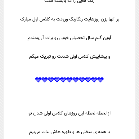
رنگ هایی را که بایسته است
بر آنها بزن روزهایت رنگارنگ ورودت به کلاس اول مبارک
آوین گلم سال تحصیلی خوبی رو برات آرزومندم
و پیشاپیش کلاس اولی شدنت رو تبریک میگم
🩵🩵🩵🩵🩵🩵🩵🩵🩵🩵🩵
از لحظه لحظه این روزهای کلاس اولی شدن تو
با همه ی سختی ها و دلهره هاش لذت می‌برم