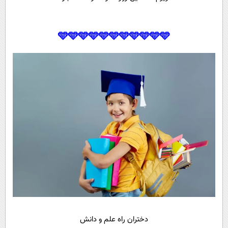
🩵🩵🩵🩵🩵🩵🩵🩵🩵🩵🩵
دختران راه علم و دانش