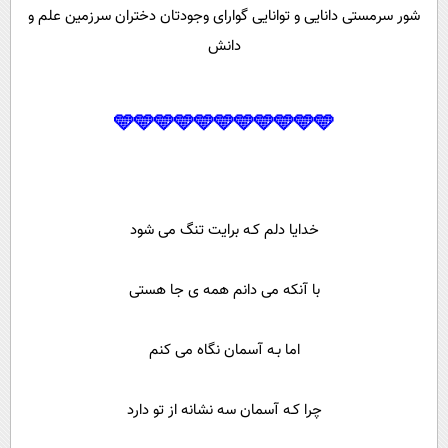
شور سرمستی دانایی و توانایی گوارای وجودتان دختران سرزمین علم و
دانش
🩵🩵🩵🩵🩵🩵🩵🩵🩵🩵🩵
خدایا دلم کـه برایت تنگ می شود
با آنکه می دانم همه ی جا هستی
اما بـه آسمان نگاه می کنم
چرا کـه آسمان سه نشانه از تو دارد