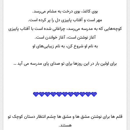
بوی کاغذ، بوی درخت به مشام می‌رسد.
مهر است و آفتاب پاییزی دل را پر کرده است.
کوچه‌هایی که به مدرسه می‌رسد، چراغانی شده است با آفتاب پاییزی
آغاز نوشتن است، آغاز خواندن است.
به نام او شروع کن، به نام زیبایی‌های او
برای اولین بار در این روز‌ها برای تو ﺻﺪﺍﯼ ﭘﺎﯼ ﻣﺪﺭﺳﻪ ﻣﯽ ﺁﯾﺪ …
🩵🩵🩵🩵🩵🩵🩵🩵🩵🩵🩵
ﻗﻠﻢ ﻫﺎ ﺑﺮﺍﯼ ﻧﻮﺷﺘﻦ ﻣﺸﻖ ﻫﺎ ﻭ ﻣﺸﻖ ﻫﺎ چشم ﺍﻧﺘﻈﺎﺭ ﺩﺳﺘﺎﻥ ﮐﻮﭼﮏ تو
هستند.