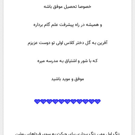
خصوصا تحصیل موفق باشه
و همیشه در راه پیشرفت علم گام برداره
آفرین بـه گل دختر کلاس اولی تو دوست عزیزم
کـه با شور و اشتیاق بـه مدرسه میره
موفق و موید باشید
🩵🩵🩵🩵🩵🩵🩵🩵🩵🩵🩵
زنگ اول مهر، زنگ بیداری برای حرکت به سوی فردا‌های روشن