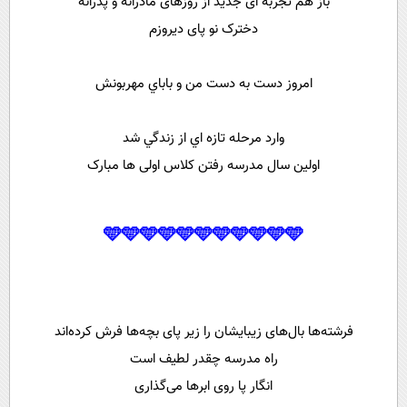
باز هم تجربه ای جدید از روزهای مادرانه و پدرانه
دخترک نو پای ديروزم
امروز دست به دست من و باباي مهربونش
وارد مرحله تازه اي از زندگي شد
اولین سال مدرسه رفتن کلاس اولی ها مبارک
🩵🩵🩵🩵🩵🩵🩵🩵🩵🩵🩵
فرشته‌ها بال‌های زیبایشان را زیر پای بچه‌ها فرش کرده‌اند
راه مدرسه چقدر لطیف است
انگار پا روی ابر‌ها می‌گذاری