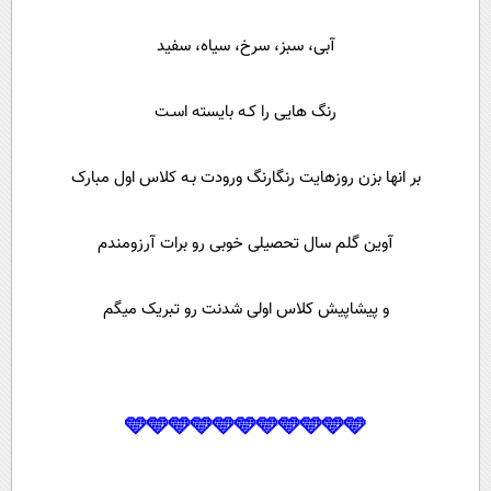
آبی، سبز، سرخ، سیاه، سفید
رنگ هایی را کـه بایسته اسـت
بر انها بزن روزهایت رنگارنگ ورودت بـه کلاس اول مبارک
آوین گلم سال تحصیلی خوبی رو برات آرزومندم
و پیشاپیش کلاس اولی شدنت رو تبریک میگم
🩵🩵🩵🩵🩵🩵🩵🩵🩵🩵🩵