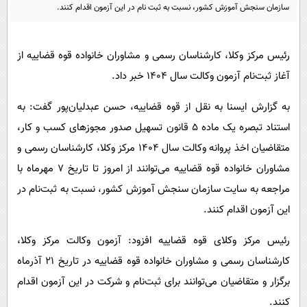
پیامک
سرگرمی
سازمان سنجش آموزش کشور، نسبت به ثبت نام در این آزمون اقدام کنند.
روانشناسی
فناوری
رئیس مرکز وکلا، کارشناسان رسمی و مشاوران خانواده قوه قضاییه از
آشپزی
گوناگون
آغاز ثبت‌نام آزمون وکالت سال ۱۴۰۴ خبر داد.
دانلود
حوادث
به گزارش ایسنا به نقل از قوه قضاییه، حسن عبدلیان‌پور گفت: به
محیط زیست
استناد تبصره یک ماده ۵ قانون تسهیل صدور مجوزهای کسب و کار،
سلامت
متقاضیان اخذ پروانه وکالت سال ۱۴۰۴ مرکز وکلا، کارشناسان رسمی و
فرهنگی
مشاوران خانواده قوه قضاییه می‌توانند از امروز تا تاریخ ۷ مهرماه با
بین الملل
مراجعه به سایت سازمان سنجش آموزش کشور، نسبت به ثبت‌نام در
این آزمون اقدام کنند.
اجتماعی
حیات وحش
رئیس مرکز وکلای قوه قضاییه افزود: آزمون وکالت مرکز وکلا،
کارشناسان رسمی و مشاوران خانواده قوه قضاییه در تاریخ ۲۱ آذرماه
سیاست خارجی
برگزار و متقاضیان می‌توانند برای ثبت‌نام و شرکت در این آزمون اقدام
کنند.