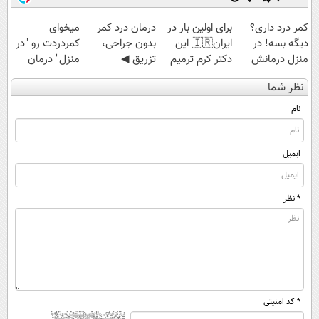
کمر درد داری؟
برای اولین بار در
درمان درد کمر
میخوای
دیگه بسه! در
ایران🇮🇷 این
بدون جراحی،
کمردردت رو "در
منزل درمانش
دکتر کرم ترمیم
تزریق ◀
منزل" درمان
کن
کننده 23 روزه
پرسش‌نامه رو پر
کنی؟ (◂فیلم +
نظر شما
(◀پرسش‌نامه)
ساخت!
کن ▶
◂پرسش‌نامه)
نام
ایمیل
* نظر
* کد امنیتی