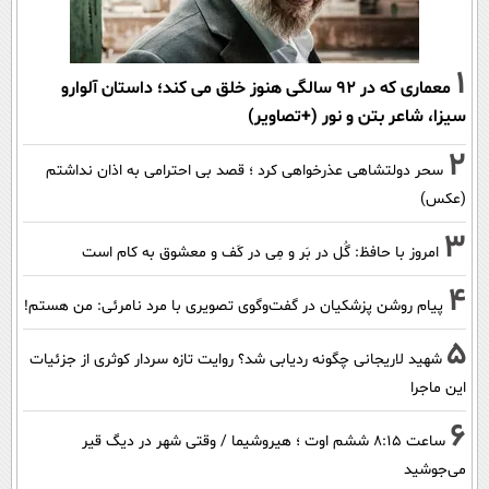
1
معماری که در 92 سالگی هنوز خلق می کند؛ داستان آلوارو
سیزا، شاعر بتن و نور (+تصاویر)
2
سحر دولتشاهی عذرخواهی کرد ؛ قصد بی احترامی به اذان نداشتم
(عکس)
3
امروز با حافظ: گُل در بَر و مِی در کَف و معشوق به کام است
4
پیام روشن پزشکیان در گفت‌و‌گوی تصویری با مرد نامرئی: من هستم!
5
شهید لاریجانی چگونه ردیابی شد؟ روایت تازه سردار کوثری از جزئیات
این ماجرا
6
ساعت ۸:۱۵ ششم اوت ؛ هیروشیما / وقتی شهر در دیگ قیر
می‌جوشید