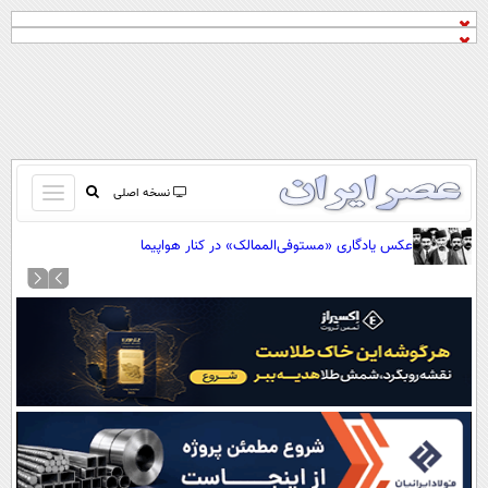
باز
نسخه اصلی
و
صفحه اول
عکس یادگاری «مستوفی‌الممالک» در کنار هواپیما
بسته
تماس با ما
کردن
آرشیو
منو
جستجو
نظرسنجی
آب و هوا
اوقات شرعی
پیوند ها
سواد زندگی