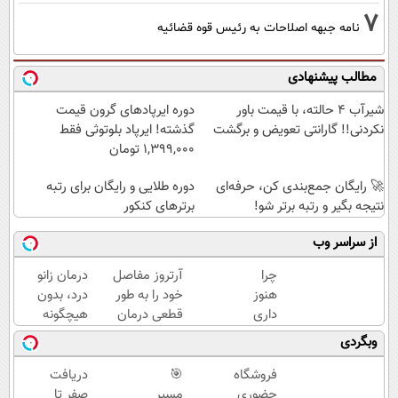
7
نامه جبهه اصلاحات به رئیس قوه قضائیه
مطالب پیشنهادی
شیر‌آب ۴ حالته، با قیمت باور
دوره ایرپاد‌های گرون قیمت
نکردنی!! گارانتی تعویض و برگشت
گذشته! ایرپاد بلوتوثی فقط
1,399,000 تومان
🚀 رایگان جمع‌بندی کن، حرفه‌ای
دوره طلایی و رایگان برای رتبه
نتیجه بگیر و رتبه برتر شو!
برترهای کنکور
از سراسر وب
چرا
آرتروز مفاصل
درمان زانو
هنوز
خود را به طور
درد، بدون
داری
قطعی درمان
هیچگونه
با درد
کنید!
عوارض در
وبگردی
راه
◗پرسش‌نامه◖
منزل
میری؟
(◂پرسش‌نامه)
فروشگاه
🎯
دریافت
وقتی
حضوری
مسیر
صفر تا