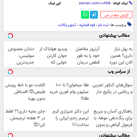
لینک کوتاه:
کپی لینک
‌گزارش خطا در خبر
برچسب ها:
ثبت نام
،
قوه قضاییه
،
آزمون وکالت
مطالب پیشنهادی
به پول نیاز
آرتروز مفاصل
ویدیو هولناک از
دندان مصنوعی
داری؟ همین
خود را به طور
جوان کارتن
سوئیسی:
الان این دوره
قطعی درمان
خوابی که
جدیدترین
رایگان رو شرکت
کنید!
میلیاردر شد.
فناوری اروپا،
از سراسر وب
کن تا دیر نشده!
◗پرسش‌نامه◖
آموزش رایگان
سبک و مقاوم |
پرداخت قسطی
سوال‌های کنکور تجربی
طلا میخوای؟ تا 100
کاشت مو با خط رویش
و ریاضی در پکیج ماز
میلیون وام فوری خرید
طبیعی😍 اقساطی
طلا‼️
بدون بهره
راهکاری آسان و سریع
این دکتر شیرازی کرم
جای بخیه داری؟؟ فقط
برای رنگ‌دهی موها، با
ترمیم زخم ایرانی را
در 3 هفته ترمیمش
فرمول گیاهی و بدون
ساخت!!!
کن!😍
آمونیاک
مطالب پیشنهادی