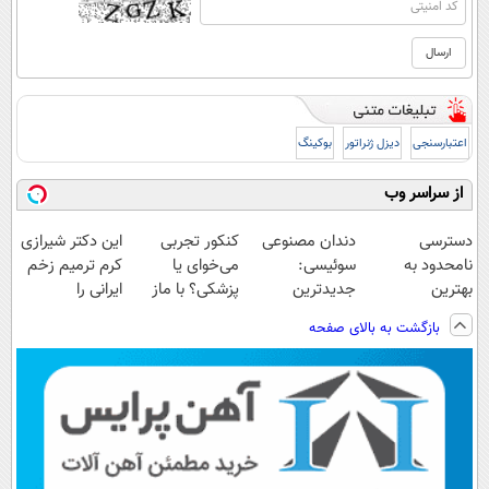
اعتبارسنجی
دیزل ژنراتور
بوکینگ
از سراسر وب
دسترسی
دندان مصنوعی
کنکور تجربی
این دکتر شیرازی
نامحدود به
سوئیسی:
می‌خوای یا
کرم ترمیم زخم
بهترین
جدیدترین
پزشکی؟ با ماز
ایرانی را
آموزش‌ها تا روز
فناوری اروپا،
رتبه 1 شو
ساخت!!!
بازگشت به بالای صفحه
کنکور
سبک و مقاوم |
پرداخت قسطی