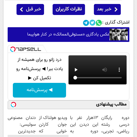
خبر بعد
نظرات کاربران
خبر قبل
اشتراک گذاری :
عکس یادگاری «مستوفی‌الممالک» در کنار هواپیما
درد زانو رو برای همیشه از
یادت ببر! ◀ پرسش‌نامه رو
تکمیل کن ▶
◀ پرسش‌نامه
مطالب پیشنهادی
دوره رایگان
13هزار نفر با
ویدیو هولناک از
دندان مصنوعی
درسی رشته
این دیدن این
جوان کارتن
سوئیسی:
ریاضی، تجربی،
دوره به
خوابی که
جدیدترین