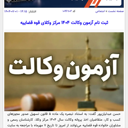
سیاسی
اقتصاد
صفحه نخست
»
اجتماعی
کد
۱۰۹۶۷۰۲
انتشار:
۱۴:۱۵ - ۰۱-۰۷-۱۴۰۴
جامعه
اقتصادی
ثبت نام آزمون وکالت ۱۴۰۴ مرکز وکلای قوه قضاییه
ورزشی
اجتماعی
خودرو
بین الملل
حوادث
فرهنگ و هنر
سیاست خارجی
سلامت
علم و دانش
یک برش دانایی
قرآن
فناوری و It
محیط زیست
گوناگون
علمی
سفر و تفریح
فیلم
سرگرمی
اخبار کریپتو
عصر ایران 2
اقتصاد
باشگاه مغز
آموزش زبان
خواندنی ها و دیدنی ها
ورزش
مجله تصویری سلاح
حسن عبدلیان‌پور گفت: به استناد تبصره یک ماده ۵ قانون تسهیل صدور مجوزهای
داستان کوتاه
کسب و کار، متقاضیان اخذ پروانه وکالت سال ۱۴۰۴ مرکز وکلا، کارشناسان رسمی و
سیاست
مشاوران خانواده قوه قضاییه می‌توانند از امروز تا تاریخ ۷ مهرماه با مراجعه به سایت