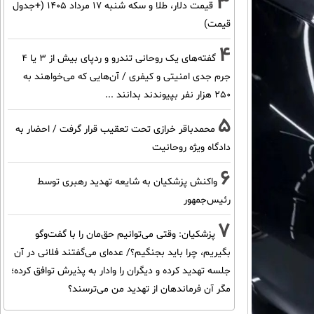
3
قیمت دلار، طلا و سکه شنبه ۱۷ مرداد ۱۴۰۵ (+جدول
قیمت)
4
گفته‌های یک روحانی تندرو و ردپای بیش از ۳ یا ۴
جرم جدی امنیتی و کیفری / آن‌هایی که می‌خواهند به
۲۵۰ هزار نفر بپیوندند بدانند ...
5
محمدباقر خرازی تحت تعقیب قرار گرفت / احضار به
دادگاه ویژه روحانیت
6
واکنش پزشکیان به شایعه تهدید رهبری توسط
رئیس‌جمهور
7
پزشکیان: وقتی می‌توانیم حق‌مان را با گفت‌وگو
بگیریم، چرا باید بجنگیم؟/ عده‌ای می‌گفتند فلانی در آن
جلسه تهدید کرده و دیگران را وادار به پذیرش توافق کرده؛
مگر آن فرماندهان از تهدید من می‌ترسند؟