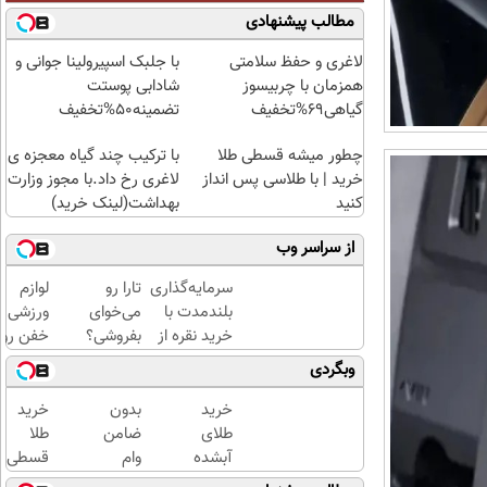
مطالب پیشنهادی
لاغری و حفظ سلامتی
با جلبک اسپیرولینا جوانی و
همزمان با چربیسوز
شادابی پوستت
گیاهی69%تخفیف
تضمینه50%تخفیف
چطور میشه قسطی طلا
با ترکیب چند گیاه معجزه ی
خرید | با طلاسی پس انداز
لاغری رخ داد.با مجوز وزارت
کنید
بهداشت(لینک خرید)
از سراسر وب
سرمایه‌گذاری
تارا رو
لوازم
بلندمدت با
می‌خوای
ورزشی
خرید نقره از
بفروشی؟
خفن رو
دیجی‌کالا
با
اقساطی
وبگردی
خودرو۴۵
بخر!
یک‌روزه
خرید
بدون
خرید
بفروشش
طلای
ضامن
طلا
آبشده
وام
قسطی
حتی با
بگیر،
شد!!!!!!