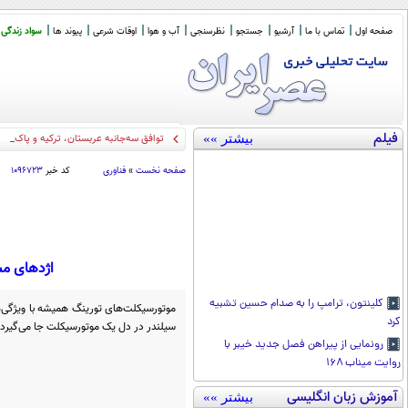
صفحه اول
تماس با ما
آرشیو
جستجو
نظرسنجی
آب و هوا
اوقات شرعی
پیوند ها
سواد زندگی
فیلم
بیشتر »»
توافق سه‌جانبه عربستان، ترکیه و پاکستا
صفحه نخست
»
فناوری
کد خبر
۱۰۹۶۷۲۳
اژدهای مشکی‌
کلینتون، ترامپ را به صدام حسین تشبیه
کرد
سیلندر در دل یک موتورسیکلت جا می‌گیرد، 
رونمایی از پیراهن فصل جدید خیبر با
روایت میناب ۱۶۸
آموزش زبان انگلیسی
بیشتر »»