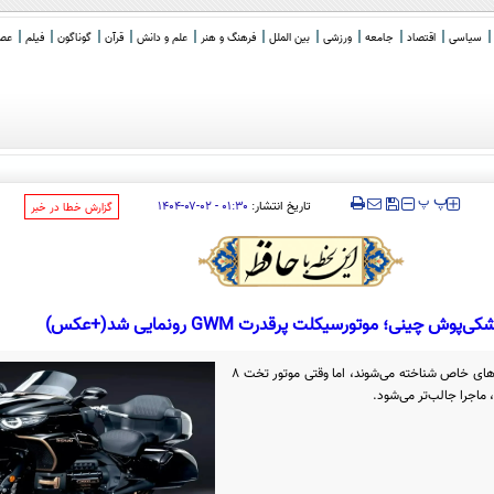
سیاسی
اقتصاد
جامعه
ورزشی
بین الملل
فرهنگ و هنر
علم و دانش
قرآن
گوناگون
فیلم
عصر 
ن؛ مساله فقط ایران نیست!
‍‍‍ پ
پ
تاریخ انتشار:
۰۱:۳۰ - ۰۲-۰۷-۱۴۰۴
‌گزارش خطا در خبر
پوش چینی؛ موتورسیکلت پرقدرت GWM رونمایی شد(+عکس)
موتورسیکلت‌های تورینگ همیشه با ویژگی‌های خاص شناخته می‌شوند، اما وقتی موتور تخت ۸
ماجرا جالب‌تر می‌شود.