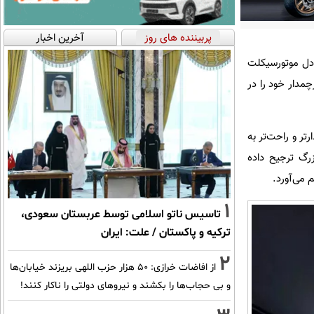
پربیننده های روز
آخرین اخبار
 خود شناخته می‌شوند، اما وقتی موتور تخت ۸ سیلندر در دل موتورسیکلت
وعه‌ی شرکت بزرگ Great Wall، موتورسیکلت پرچمدار خود را در
 تخت تجربه‌ای پایدارتر و راحت‌تر به
زرگ ترجیح داده
1
تاسیس ناتو اسلامی توسط عربستان سعودی،
ترکیه و پاکستان / علت: ایران
2
از افاضات خرازی: ۵۰ هزار حزب اللهی بریزند خیابان‌ها
و بی حجاب‌ها را بکشند و نیرو‌های دولتی را ناکار کنند!