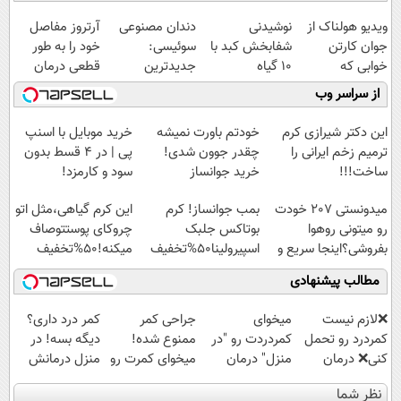
ویدیو هولناک از
نوشیدنی
دندان مصنوعی
آرتروز مفاصل
جوان کارتن
شفابخش کبد با
سوئیسی:
خود را به طور
خوابی که
10 گیاه
جدیدترین
قطعی درمان
میلیاردر شد.
موثر(تخفیف تا
فناوری اروپا،
کنید!
از سراسر وب
آموزش رایگان
امشب)
سبک و مقاوم |
◗پرسش‌نامه◖
پرداخت قسطی
این دکتر شیرازی کرم
خودتم باورت نمیشه
خرید موبایل با اسنپ
ترمیم زخم ایرانی را
چقدر جوون شدی!
پی | در ۴ قسط بدون
ساخت!!!
خرید جوانساز
سود و کارمزد!
اسپیرولینا با تخفیف
میدونستی 207 خودت
بمب جوانساز! کرم
این کرم گیاهی،مثل اتو
ویژه
رو میتونی روهوا
بوتاکس جلبک
چروکای پوستتوصاف
بفروشی؟اینجا سریع و
اسپیرولینا50%تخفیف
میکنه!50%تخفیف
راحت بفروش
مطالب پیشنهادی
❌لازم نیست
میخوای
جراحی کمر
کمر درد داری؟
کمردرد رو تحمل
کمردردت رو "در
ممنوع شده!
دیگه بسه! در
کنی❌ درمان
منزل" درمان
میخوای کمرت رو
منزل درمانش
بدون جراحی و
کنی؟ (◂فیلم +
در منزل درمان
کن
نظر شما
قرص
◂پرسش‌نامه)
کنی؟
(◀پرسش‌نامه)