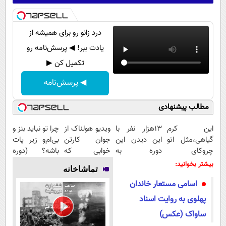
درد زانو رو برای همیشه از
یادت ببر! ◀ پرسش‌نامه رو
تکمیل کن ▶
◀ پرسش‌نامه
مطالب پیشنهادی
این کرم
13هزار نفر با
ویدیو هولناک از
چرا تو نباید بنز و
گیاهی،مثل اتو
این دیدن این
جوان کارتن
بی‌ام‌و زیر پات
چروکای
دوره به
خوابی که
باشه؟ (دوره
پوستتوصاف
آرزوهاشون
میلیاردر شد.
رایگان درآمد
بیشتر بخوانید:
تماشاخانه
میکنه!50%تخفیف
رسیدن |
آموزش رایگان
میلیاردی)
اسامی مستعار خاندان
ثبت‌‌نام رایگان
پهلوی به روایت اسناد
ساواک (عکس)