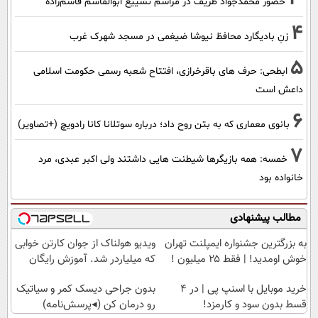
حضور محمدجواد ظریف در مراسم تشییع ابوالقاسم قاسم‌زاده
4
زنِ بادیگارد محافظ نیوشا ضیغمی در مسجد شهرک غرب
5
ابطحی: حرف های باقرخرازی، افتتاح شعبه رسمی حکومت اسلامی
داعش است
6
بانوی معماری که به بتن روح داد؛ درباره سوتلانا کانا رادویچ (+تصاویر)
7
خمسه: همه بازیگرها شیطنت هایی داشتند ولی اکبر عبدی، مرد
خانواده بود
مطالب پیشنهادی
به بزرگترین جشنواره ایمپلنت تهران
ویدیو هولناک از جوان کارتن خوابی
خوش اومدید! | فقط ۲۵ میلیون !
که میلیاردر شد. آموزش رایگان
خرید موبایل با اسنپ پی | در ۴
بدون جراحی دیسک کمر و سیاتیک
قسط بدون سود و کارمزد!
رو درمان کن (◂پرسش‌نامه)