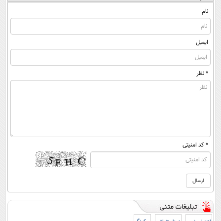
(پرسشنامه)
((پرسش‌نامه))
نام
ایمیل
* نظر
* کد امنیتی