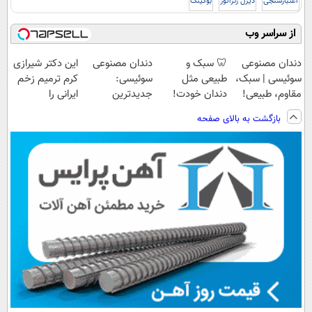
اعتبارسنجی
دیزل ژنراتور
بوکینگ
از سراسر وب
دندان مصنوعی
🦷 سبک و
دندان مصنوعی
این دکتر شیرازی
سوئیسی | سبک،
طبیعی مثل
سوئیسی:
کرم ترمیم زخم
مقاوم، طبیعی!
دندان خودت!
جدیدترین
ایرانی را
ویزیت
نصب آسان و
فناوری اروپا،
ساخت!!!
بازگشت به بالای صفحه
رایگان+پرداخت
پرداخت اقساطی
سبک و مقاوم |
اقساطی😍
💳 📍 تهران
پرداخت قسطی