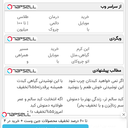
از سراسر وب
خرید
درمان
طلاسی
موبایل
دائمی
| تا 100
با
چروک
میلیون
اسنپ
های
وام
وبگردی
پی | در
پوستی
آنی
۴
در
خرید
این کرم
خرید
مسیر
قسط
منزل!
طلا💰
گیاهی،مثل
موبایل
همراهی
بدون
خرید
ثبت
اتو چروکای
با
و
سود و
محصول
نام
پوستتوصاف
اسنپ
گزارش
مطالب پیشنهادی
کارمزد!
با
کن!
میکنه!50%تخفیف
پی | در
عملکرد
تخفیف
۴
گروه
اگر نمی خواهید کبدتان چرب شود
با این نوشیدنی گیاهی کبدت
قسط
اسنپ
این نوشیدنی خوش طعم را بنوشید
همیشه پرقدرته55%تخفیف
بدون
در
کبد سالم تر، زندگی بهتر،با دمنوش
سود و
۱۴۰۴
اگه انتخابت کبد سالم و عمر
سم زدا(بزن و با تخفیف بخر)
کارمزد!
طولانیه دمنوش کبد
امروز55%تخفیف داره
تا 60 درصد تخفیف محصولات جین وست + خرید در 4
صفحه اول
فیلم
عصر ایران۲
درباره عصرایران
تماس با ما
آرشیو
جستجو
قسط