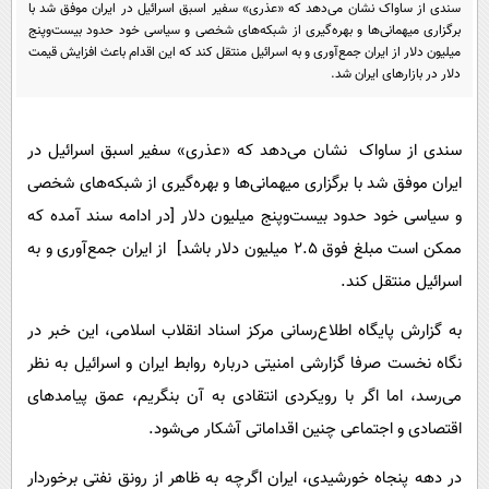
پیامک
سندی از ساواک نشان می‌دهد که «عذری» سفیر اسبق اسرائیل در ایران موفق شد با
سرگرمی
برگزاری میهمانی‌ها و بهره‌گیری از شبکه‌های شخصی و سیاسی خود حدود بیست‌وپنج
روانشناسی
فناوری
میلیون دلار از ایران جمع‌آوری و به اسرائیل منتقل کند که این اقدام باعث افزایش قیمت
دلار در بازارهای ایران شد.
آشپزی
گوناگون
دانلود
حوادث
سندی از ساواک نشان می‌دهد که «عذری» سفیر اسبق اسرائیل در
محیط زیست
ایران موفق شد با برگزاری میهمانی‌ها و بهره‌گیری از شبکه‌های شخصی
سلامت
و سیاسی خود حدود بیست‌وپنج میلیون دلار [در ادامه سند آمده که
ممکن است مبلغ فوق ۲.۵ میلیون دلار باشد] از ایران جمع‌آوری و به
فرهنگی
اسرائیل منتقل کند.
بین الملل
به گزارش پایگاه اطلاع‌رسانی مرکز اسناد انقلاب اسلامی،
این خبر در
اجتماعی
نگاه نخست صرفا گزارشی امنیتی درباره روابط ایران و اسرائیل به نظر
حیات وحش
می‌رسد، اما اگر با رویکردی انتقادی به آن بنگریم، عمق پیامدهای
سیاست خارجی
اقتصادی و اجتماعی چنین اقداماتی آشکار می‌شود.
در دهه پنجاه خورشیدی، ایران اگرچه به ظاهر از رونق نفتی برخوردار