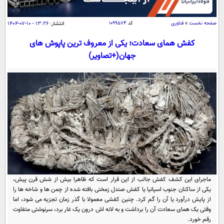
سیاسی
اقتصاد
صفحه نخست
»
فناوری
کد
۱۰۹۹۵۷۴
انتشار:
۱۳:۲۶ - ۱۰-۰۷-۱۴۰۴
جامعه
اقتصادی
کفش همای سعادت؛ یکی از معروف ترین پاپوش های
ورزشی
جهان(+تصاویر)
اجتماعی
خودرو
بین الملل
حوادث
فرهنگ و هنر
سیاست خارجی
سلامت
علم و دانش
یک برش دانایی
قرآن
فناوری و It
محیط زیست
گوناگون
علمی
سفر و تفریح
فیلم
سرگرمی
اخبار کریپتو
عصر ایران 2
اقتصاد
باشگاه مغز
ماجرای این کشف کفش جالب از این قرار است که ظاهرا بیش از شش قرن پیش،
یکی از ساکنان جنوب اسپانیا یا کفش صندل زمختی بافته‌ شده از چمن ‌ها و شاخه ‌ها را
آموزش زبان
خواندنی ها و دیدنی ها
ورزش
مجله تصویری سلاح
از پایش درآورد یا آن را گم کرد. چنین کفشی معمولا با گذر زمان تجزیه می‌ شود، اما
داستان کوتاه
وقتی یک همای سعادت آن را برداشت و به لانه ‌اش درون یک غار برد، سرنوشتی متفاوت
سیاست
رقم خورد.