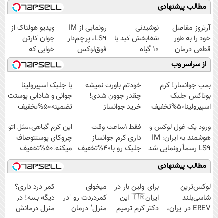
مطالب پیشنهادی
آرتروز مفاصل
نوشیدنی
رونمایی از IM
ویدیو هولناک از
خود را به طور
شفابخش کبد با
LS9، پرچم‌دار
جوان کارتن
قطعی درمان
10 گیاه
فوق‌لوکس
خوابی که
کنید!
موثر(تخفیف تا
EREV وارد بازار
میلیاردر شد.
از سراسر وب
◗پرسش‌نامه◖
امشب)
ایران شد
آموزش رایگان
بمب جوانساز! کرم
خودتم باورت نمیشه
با جلبک اسپیرولینا
بوتاکس جلبک
چقدر جوون شدی!
جوانی و شادابی پوستت
اسپیرولینا50%تخفیف
خرید جوانساز
تضمینه50%تخفیف
اسپیرولینا با تخفیف
ورود یک غول لوکس و
فقط 1ساعت وقت
این کرم گیاهی،مثل اتو
ویژه
هوشمند به ایران، IM
داری کرم جوانساز
چروکای پوستتوصاف
LS9 رسماً رونمایی شد
جلبک رو با40%تخفیف
میکنه!50%تخفیف
بخری!
مطالب پیشنهادی
لوکس‌ترین
برای اولین بار در
میخوای
کمر درد داری؟
شاسی‌بلند
ایران🇮🇷 این
کمردردت رو "در
دیگه بسه! در
EREV در ایران،
دکتر کرم ترمیم
منزل" درمان
منزل درمانش