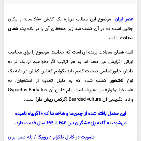
پیامک
سرگرمی
روانشناسی
فناوری
عصر ایران
- موضوع این مطلب درباره یک کفش 650 ساله و مکان
آشپزی
گوناگون
جالبی است که در آن کشف شد زیرا محققان آن را در لانه یک
همای
دانلود
سعادت
یافتند.
حوادث
محیط زیست
البته همای سعادت پرنده ای است که جذابیت موضوع را برای مخاطب
ایرانی افزایش می دهد اما به هر ترتیب اگر بخواهیم نزدیک تر به
سلامت
دانش جانورشناسی صحبت کنیم باید بگوئیم که این کفش در لانه یک
فرهنگی
نوع
لاشخور
کشف شده که به دلیل تغذیه از استخوان، به
بین الملل
«استخوان‌خوار» نیز معروف است. نام علمی آن Gypaetus Barbatus
اجتماعی
و نام انگلیسی آن Bearded vulture (
کرکس ریش دار
) است.
حیات وحش
این صندل بافته شده از چمن‌ها و شاخه‌ها که «آگوبیا» نامیده
سیاست خارجی
می‌شود، به گفته پژوهشگران بین ۶۵۲ تا ۶۹۶ سال قدمت دارد.
عضویت در کانال تلگرام
/
روبیکا
/
بله عصر ایران