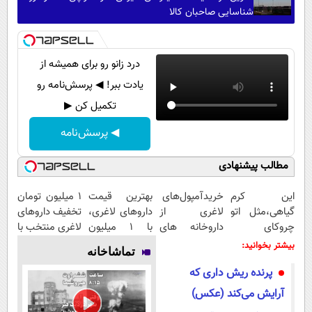
شناسایی صاحبان کالا
درد زانو رو برای همیشه از
یادت ببر! ◀ پرسش‌نامه رو
تکمیل کن ▶
◀ پرسش‌نامه
مطالب پیشنهادی
این کرم
خریدآمپول‌های
بهترین قیمت
۱ میلیون تومان
گیاهی،مثل اتو
لاغری از
داروهای لاغری،
تخفیف داروهای
چروکای
داروخانه های
با ۱ میلیون
لاغری منتخب با
پوستتوصاف
اطرافت، ارسال
تخفیف و ارسال
ارسال از
بیشتر بخوانید:
تماشاخانه
میکنه!50%تخفیف
فوری همراه با
از داروخانه‌
داروخانه
پرنده ریش داری که
پک یخ!
نزدیکت
آرایش می‌کند (عکس)