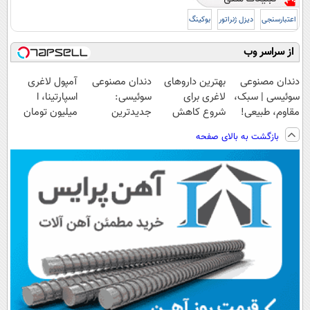
اعتبارسنجی
دیزل ژنراتور
بوکینگ
از سراسر وب
دندان مصنوعی
بهترین داروهای
دندان مصنوعی
آمپول لاغری
سوئیسی | سبک،
لاغری برای
سوئیسی:
اسپارتینا، ا
مقاوم، طبیعی!
شروع کاهش
جدیدترین
میلیون تومان
ویزیت
وزن، ارسال از
فناوری اروپا،
ارزان‌تر از
بازگشت به بالای صفحه
رایگان+پرداخت
داروخانه های
سبک و مقاوم |
همه‌جا!
اقساطی😍
نزدیکت!
پرداخت قسطی