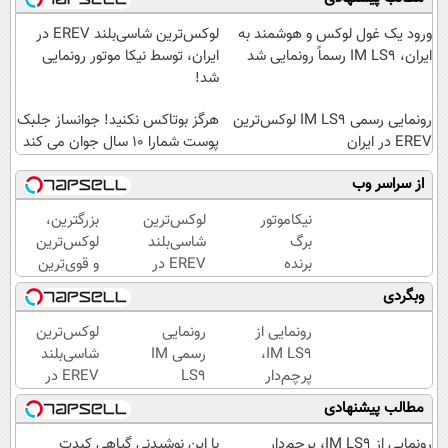
ورود یک غول لوکس و هوشمند به
لوکس‌ترین شاسی‌بلند EREV در
ایران، IM LS9 رسماً رونمایی شد
ایران، توسط نیکا موتور رونمایی
شد!
رونمایی رسمی IM LS9 لوکس‌ترین
هرگز بوتاکس نکنید! جوانساز جلبک
EREV در ایران
پوست شمارا ۱۰ سال جوان می کند
از سراسر وب
نیکاموتور
لوکس‌ترین
بزرگترین،
برگ
شاسی‌بلند
لوکس‌ترین
برنده
EREV در
و قوی‌ترین
جدیدش
ایران،
شاسی بلند
وبگردی
را رو کرد،
توسط نیکا
EREV در
IM LS9
موتور
در ایران
رونمایی از
رونمایی
لوکس‌ترین
رسماً
رونمایی
رونمایی
IM LS9،
رسمی IM
شاسی‌بلند
وارد بازار
شد!
شد
پرچم‌دار
LS9
EREV در
ایران شد
فوق‌لوکس
لوکس‌ترین
ایران،
مطالب پیشنهادی
EREV
EREV در
توسط نیکا
وارد بازار
ایران
موتور
رونمایی از IM LS9، پرچم‌دار
با این نوشیدنی گیاهی کبدت