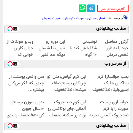
‌گزارش خطا در خبر
برچسب ها:
فضای مجازی
،
هویت
،
نوجوان
،
هویت نوجوان
مطالب پیشنهادی
آرتروز مفاصل
نوشیدنی
این دوره رو
ویدیو هولناک از
خود را به طور
شفابخش کبد با
نبینی، تا 5 سال
جوان کارتن
قطعی درمان
10 گیاه
دیگه هم فقیر
خوابی که
کنید!
موثر(تخفیف تا
می‌مونی! همین
میلیاردر شد.
از سراسر وب
◗پرسش‌نامه◖
امشب)
الان ثبت نام کن
آموزش رایگان
بمب جوانساز! کرم
این کرم گیاهی،مثل اتو
سن واقعی پوستت از
بوتاکس جلبک
چروکای پوستتوصاف
چیزی که فکر می‌کنی
اسپیرولینا50%تخفیف
میکنه!50%تخفیف
بیشتره...
جوانسازی پوست
این کرم ضد چروک
بدون سوزن پوستتو
صورت را با کرم
آلمانی،جای بوتاکس رو
10سال جوون
ضدچروک آلمانی تجربه
برات پر میکنه!تخفیف
کن50%تخفیف پاییزی
کنید!
تا امشب
مطالب پیشنهادی