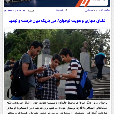
سیاسی
اقتصاد
صفحه نخست
»
اجتماعی
کد
۱۱۰۱۰۷۴
انتشار:
۰۸:۴۷ - ۱۵-۰۷-۱۴۰۴
جامعه
اقتصادی
فضای مجازی و هویت نوجوان/ مرز باریک میان فرصت و تهدید
ورزشی
اجتماعی
خودرو
بین الملل
حوادث
فرهنگ و هنر
سیاست خارجی
سلامت
علم و دانش
یک برش دانایی
قرآن
فناوری و It
محیط زیست
گوناگون
علمی
سفر و تفریح
فیلم
سرگرمی
اخبار کریپتو
عصر ایران 2
اقتصاد
باشگاه مغز
آموزش زبان
خواندنی ها و دیدنی ها
ورزش
مجله تصویری سلاح
نوجوان امروز دیگر صرفا در محیط خانواده و مدرسه هویت خود را شکل نمی‌دهد، بلکه
داستان کوتاه
سیاست
شبکه‌های اجتماعی با قدرت بی‌بدیل خود به مرجعی برای تعریف «منِ اجتماعی» او تبدیل
شده‌اند. آنچه این وضعیت را پیچیده‌تر می‌سازد، حضور همزمان هویت‌های متکثر،