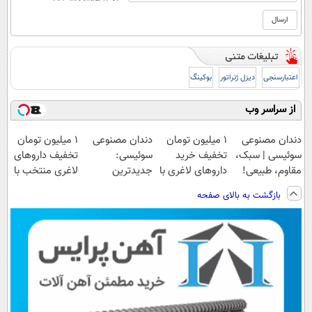
اعتبارسنجی
دیزل ژنراتور
بوکینگ
از سراسر وب
دندان مصنوعی
1 میلیون تومان
دندان مصنوعی
۱ میلیون تومان
سوئیسی | سبک،
تخفیف خرید
سوئیسی:
تخفیف داروهای
مقاوم، طبیعی!
داروهای لاغری با
جدیدترین
لاغری منتخب با
ویزیت
ارسال از
فناوری اروپا،
ارسال از
بازگشت به بالای صفحه
رایگان+پرداخت
داروخانه و پک
سبک و مقاوم |
داروخانه نزدیکت
اقساطی😍
یخ!
پرداخت قسطی