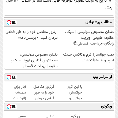
تاریخ به روایت تصویر/ دوچرخه چوبی دست ساز در استونی؛ 114 سال
پیش
مطالب پیشنهادی
دندان مصنوعی سوئیسی | سبک،
آرتروز مفاصل خود را به طور قطعی
مقاوم، طبیعی! ویزیت
درمان کنید! ◗پرسش‌نامه◖
رایگان+پرداخت اقساطی😍
بمب جوانساز! کرم بوتاکس جلبک
دندان مصنوعی سوئیسی:
اسپیرولینا50%تخفیف
جدیدترین فناوری اروپا، سبک و
مقاوم | پرداخت قسطی
از سراسر وب
با این کرم
آرتروز مفاصل
1بار برای
جوانساز،
خود را به طور
همیشه
جوانی رو
قطعی درمان
زانودردت
به خودت
کنید!
رودرمان کن!
وبگردی
برگردون(50%
◗پرسش‌نامه◖
(تکنولوژی
تخفیف)
آلمان)
این کرم
دندان
مسیر