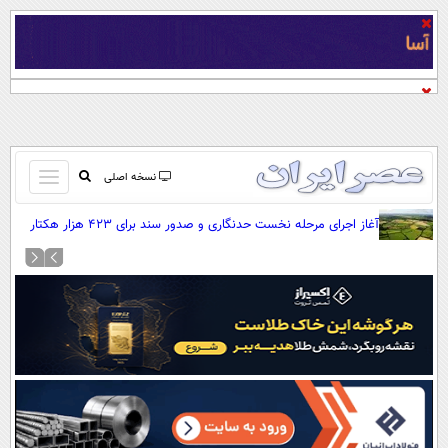
باز
نسخه اصلی
و
صفحه اول
آغاز اجرای مرحله نخست حدنگاری و صدور سند برای ۴۲۳ هزار هکتار
بسته
اراضی کشاورزی
تماس با ما
کردن
آرشیو
منو
جستجو
نظرسنجی
آب و هوا
اوقات شرعی
پیوند ها
سواد زندگی