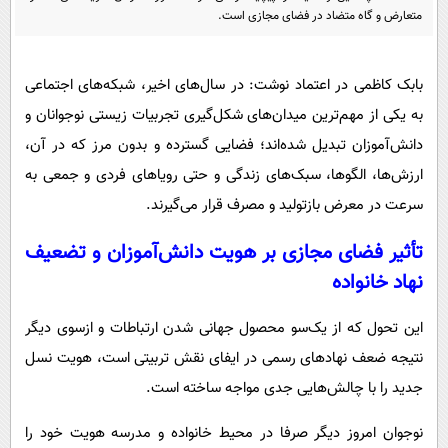
پیامک
سرگرمی
متعارض و گاه متضاد در فضای مجازی است.
روانشناسی
فناوری
آشپزی
بابک کاظمی در اعتماد نوشت: در سال‌های اخیر، شبکه‌های اجتماعی
گوناگون
به یکی از مهم‌ترین میدان‌های شکل‌گیری تجربیات زیستی نوجوانان و
دانلود
حوادث
دانش‌آموزان تبدیل شده‌اند؛ فضایی گسترده و بدون مرز که در آن،
محیط زیست
ارزش‌ها، الگوها، سبک‌های زندگی و حتی رویاهای فردی و جمعی به
سلامت
سرعت در معرض بازتولید و مصرف قرار می‌گیرند.
فرهنگی
تأثیر فضای مجازی بر هویت دانش‌آموزان و تضعیف
بین الملل
نهاد خانواده
اجتماعی
این تحول که از یک‌سو محصول جهانی شدن ارتباطات و ازسوی دیگر
حیات وحش
نتیجه ضعف نهادهای رسمی در ایفای نقش تربیتی است، هویت نسل
سیاست خارجی
جدید را با چالش‌هایی جدی مواجه ساخته است.
نوجوان امروز دیگر صرفا در محیط خانواده و مدرسه هویت خود را