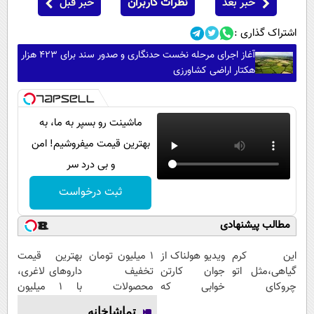
خبر بعد
نظرات کاربران
خبر قبل
اشتراک گذاری :
آغاز اجرای مرحله نخست حدنگاری و صدور سند برای ۴۲۳ هزار
هکتار اراضی کشاورزی
ماشینت رو بسپر به ما، به
بهترین قیمت میفروشیم! امن
و بی درد سر
ثبت درخواست
مطالب پیشنهادی
این کرم
ویدیو هولناک از
۱ میلیون تومان
بهترین قیمت
گیاهی،مثل اتو
جوان کارتن
تخفیف
داروهای لاغری،
چروکای
خوابی که
محصولات
با ۱ میلیون
پوستتوصاف
میلیاردر شد.
لاغری؛ یک قدم
تخفیف و ارسال
تماشاخانه