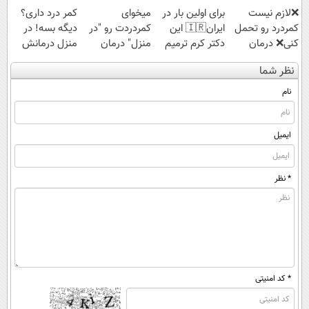
❌لازم نیست
برای اولین بار در
میخوای
کمر درد داری؟
کمردرد رو تحمل
ایران🇮🇷 این
کمردردت رو "در
دیگه بسه! در
کنی❌ درمان
دکتر کرم ترمیم
منزل" درمان
منزل درمانش
بدون جراحی و
کننده 23 روزه
کنی؟ (◂فیلم +
کن
نظر شما
قرص
ساخت!
◂پرسش‌نامه)
(◀پرسش‌نامه)
(پرسشنامه)
نام
ایمیل
* نظر
* کد امنیتی