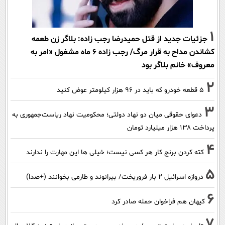
1
جزئیات جدید از قتل حمیدرضا رجب زاده: بلاگر زن طعمه
کشاندن مداح به قرار مرگ/ رجب زاده 6 ماه مشغول «امر به
معروف» خانم بلاگر بود
2
۵ قطعه خودرو که باید در ۹۶ هزار کیلومتر عوض کنید
3
دعوای حقوقی میان دو نهاد دولتی؛ محکومیت نهاد ریاست‌جمهوری به
پرداخت ۱۳۸ هزار میلیارد تومان
4
کته کردن برنج کار هر کسی نیست؛ خیلی ها این مهارت را ندارند
5
دروازه اسرائیل ۲ بار فروریخت/ بیرانوند و طارمی بخوانند (+صدا)
6
کیهان هم فراخوان حمله صادر کرد
7