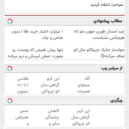
صراحت انتقاد کردید
مطالب پیشنهادی
عید امسال طوری جوون شو که
۱ میلیارد اعتبار خرید طلا | بدون
هیچکس نشناستت
ضامن و چک
جوانساز جلبک چروکاتو مثل اتو
تنها روش طبیعی که پوستت رو
صاف میکنه😍
بصورت عمقی ابرسانی و نرم میکنه
از سراسر وب
اگه
این کرم
طلاسی
میخوای
گیاهی،مثل
| تا 100
همیشه
اتو چروکای
میلیون
جوون
پوستتوصاف
وام
وبگردی
باشی کرم
میکنه!50%تخفیف
آنی
جوانساز
خرید
این کرم
کاهش
مسیر
جلبک
طلا💰
گیاهی،مثل
چشمگیر
همراهی
مخصوص
ثبت
اتو چروکای
سایز و
و