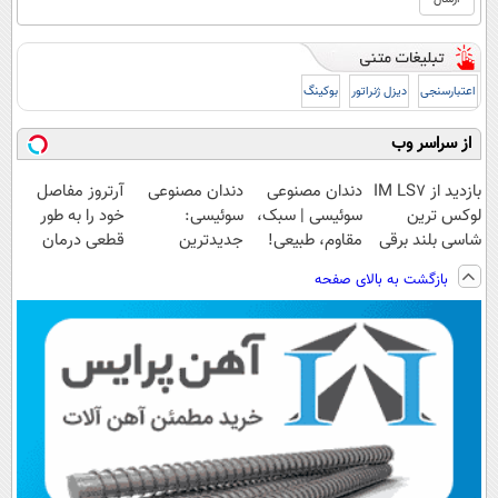
اعتبارسنجی
دیزل ژنراتور
بوکینگ
از سراسر وب
بازدید از IM LS7
دندان مصنوعی
دندان مصنوعی
آرتروز مفاصل
لوکس ترین
سوئیسی | سبک،
سوئیسی:
خود را به طور
شاسی بلند برقی
مقاوم، طبیعی!
جدیدترین
قطعی درمان
ایران در باشگاه
ویزیت
فناوری اروپا،
کنید!
بازگشت به بالای صفحه
انقلاب
رایگان+پرداخت
سبک و مقاوم |
◗پرسش‌نامه◖
اقساطی😍
پرداخت قسطی