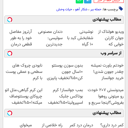
‌گزارش خطا در خبر
برچسب ها:
حمله ببر
،
شکار آهو
،
حیات وحش
مطالب پیشنهادی
ویدیو هولناک از
نوشیدنی
دندان مصنوعی
آرتروز مفاصل
جوان کارتن
شفابخش کبد با
سوئیسی:
خود را به طور
خوابی که
10 گیاه
جدیدترین
قطعی درمان
میلیاردر شد.
موثر(تخفیف تا
فناوری اروپا،
کنید!
از سراسر وب
آموزش رایگان
امشب)
سبک و مقاوم |
◗پرسش‌نامه◖
پرداخت قسطی
خودتم باورت نمیشه
بدون سوزن پوستتو
نابودی چروک های
چقدر جوون شدی!
10سال جوون
سطحی و عمقی پوست
خرید جوانساز
کن50%تخفیف پاییزی
با کرم
اسپیرولینا با تخفیف
آلمانی(45%تخفیف)
میدونستی 207 خودت
بمب جوانساز! کرم
این کرم گیاهی،مثل اتو
ویژه
رو میتونی روهوا
بوتاکس جلبک
چروکای پوستتوصاف
بفروشی؟اینجا سریع و
اسپیرولینا50%تخفیف
میکنه!50%تخفیف
راحت بفروش
مطالب پیشنهادی
کمر درد داری؟
درمان درد کمر
‌راه خلاصی از
میخوای