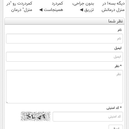
دیگه بسه! در
بدون جراحی،
کمردرد
کمردردت رو "در
منزل درمانش
تزریق ◀
همینجاست ◀
منزل" درمان
کن
پرسش‌نامه رو پر
فقط کافیه فرم
کنی؟ (◂فیلم +
نظر شما
(◀پرسش‌نامه)
کن ▶
رو پر کنی!
◂پرسش‌نامه)
نام
ایمیل
* نظر
* کد امنیتی