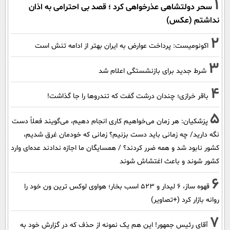
1
سحر دولتشاهی عذرخواهی کرد ؛ قصد بی احترامی به اذان
نداشتم (عکس)
2
اکونومیست: پرداخت عوارض به ایران بهتر از ادامه تنش است
3
شرط جدید برای بازنشستگی اعلام شد
4
باقر خرازی؛ چندان درشت گفت که تندروها را جا گذاشت!
5
پزشکیان: هر زمان می‌خواهیم کاری انجام دهیم، می‌گویند فعلاً دست
نگه دارید/ چه زمانی باید دست بزنیم؟ زمانی که خودمان غرق شدیم،
کشور نابود شد و همه ضرر کردند؟ / همسایگان ما اجازه ندادند عده‌ای وارد
کشور شوند و باعث اغتشاش شوند
6
قهوه ساز، 6 لیدار و 523 اسب بخار؛ هواوی لوکس ترین ون خود را
روانه بازار کرد (+تصاویر)
7
آقای رئیس جمهور! این هم یک نمونه از حذف که در گزارش خود به