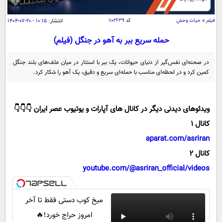
سیاسی
اقتصاد
فیلم
»
حیات وحش
کد
۱۱۰۲۶۳۹
انتشار:
۱۰:۱۵ - ۲۰-۰۷-۱۴۰۴
جامعه
اقتصادی
حمله سریع ببر به آهو در جنگل (فیلم)
ورزشی
اجتماعی
خودرو
در صحنه‌ای نفس‌گیر از دنیای حیوانات، یک ببر با استتار در میان علف‌های بلند جنگل
بین الملل
کمین کرد و در لحظه‌ای مناسب با حمله‌ای سریع و دقیق، یک آهو را شکار کرد.
حوادث
فرهنگ و هنر
سیاست خارجی
سلامت
علم و دانش
ویدئوهای دیدنی دیگر در کانال های آپارات و یوتیوب عصر ایران 👇👇👇
یک برش دانایی
قرآن
فناوری و It
کانال 1
محیط زیست
گوناگون
aparat.com/asriran
علمی
سفر و تفریح
کانال 2
فیلم
سرگرمی
اخبار کریپتو
youtube.com/@asriran_official/videos
عصر ایران 2
اقتصاد
باشگاه مغز
آموزش زبان
خواندنی ها و دیدنی ها
ورزش
مجله تصویری سلاح
میخ کوب دستی فقط تا آخر
داستان کوتاه
سیاست
امروز حراج خورد!🔥