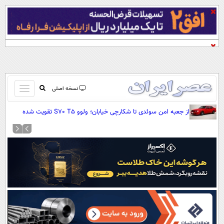
باز
نسخه اصلی
و
صفحه اول
از جعبه امن سوئدی تا شکارچی خیابان؛ ولوو S70 T5 تقویت شده
بسته
(+تصاویر)
تماس با ما
کردن
آرشیو
منو
جستجو
نظرسنجی
آب و هوا
اوقات شرعی
پیوند ها
سواد زندگی