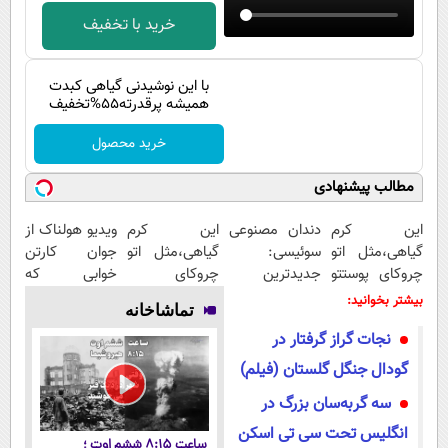
پیامک
سرگرمی
خرید با تخفیف
روانشناسی
فناوری
آشپزی
گوناگون
با این نوشیدنی گیاهی کبدت
همیشه پرقدرته55%تخفیف
دانلود
حوادث
خرید محصول
محیط زیست
مطالب پیشنهادی
سلامت
این کرم
دندان مصنوعی
این کرم
ویدیو هولناک از
فرهنگی
گیاهی،مثل اتو
سوئیسی:
گیاهی،مثل اتو
جوان کارتن
بین الملل
چروکای پوستتو
جدیدترین
چروکای
خوابی که
صاف
فناوری اروپا،
پوستتوصاف
میلیاردر شد.
بیشتر بخوانید:
اجتماعی
تماشاخانه
میکنه!+تخفیف
سبک و مقاوم |
میکنه!50%تخفیف
آموزش رایگان
نجات گراز گرفتار در
ویژه
پرداخت قسطی
حیات وحش
گودال جنگل گلستان (فیلم)
سیاست خارجی
سه گربه‌سان بزرگ در
انگلیس تحت سی تی اسکن
ساعت ۸:۱۵ ششم اوت ؛