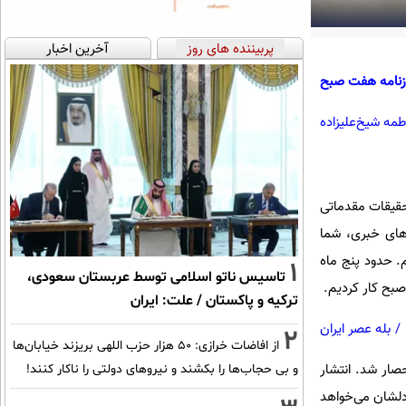
پربیننده های روز
آخرین اخبار
زنامه هفت صبح
طمه شیخ‌علیزاده
تحقیقات مقدماتی
ای خبری‌‌، شما
م. حدود پنج ماه
1
تاسیس ناتو اسلامی توسط عربستان سعودی،
صبح کار کردیم.
ترکیه و پاکستان / علت: ایران
/
بله عصر ایران
2
از افاضات خرازی: ۵۰ هزار حزب اللهی بریزند خیابان‌ها
دان قزلحصار شد. انتشار
و بی حجاب‌ها را بکشند و نیرو‌های دولتی را ناکار کنند!
دلشان می‌خواهد