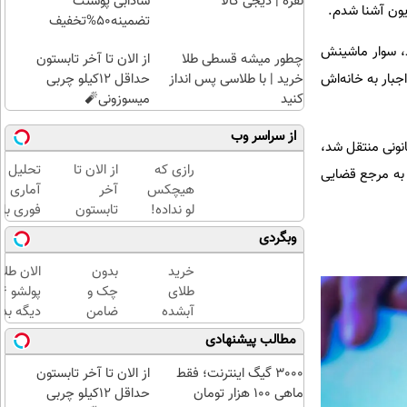
نقره | دیجی کالا
شادابی پوستت
زیون آشنا شدم.
تضمینه50%تخفیف
ند، سوار ماشینش
چطور میشه قسطی طلا
از الان تا آخر تابستون
خرید | با طلاسی پس انداز
حداقل 12کیلو چربی
جبار به خانه‌اش
کنید
میسوزونی🧨
از سراسر وب
نونی منتقل شد،
رازی که
از الان تا
تحلیل
 به مرجع قضایی
هیچکس
آخر
آماری
لو نداده!
تابستون
فوری با
خرید
حداقل
نرم
وبگردی
بمب
12کیلو
افزار
لاغری
چربی
SPSS
خرید
بدون
الان طلا
گیاهی با
میسوزونی
به
طلای
چک و
موجودی
🧨
همراه
آبشده
ضامن
دیگه بده
محدود
آموزش
حتی با
تا 100
سرمایه‌گ
مطالب پیشنهادی
کامل
۱۰۰هزارتومان
میلیون
طلا با ا
حتی
اعتبار
بی‌بهره
3000 گیگ اینترنت؛ فقط
از الان تا آخر تابستون
یک
خرید
ماهی 100 هزار تومان
حداقل 12کیلو چربی