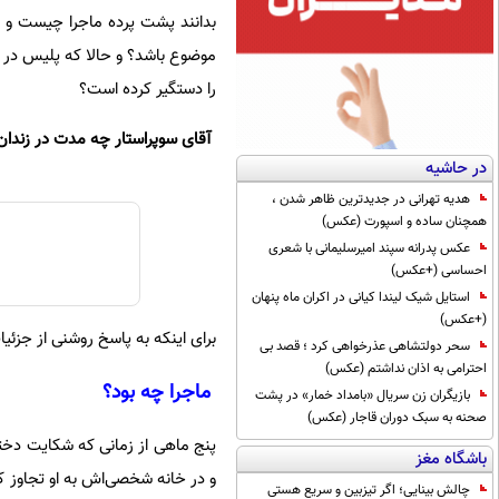
بدانند پشت پرده ماجرا چیست و آی
موضوع باشد؟ و حالا که پلیس در و
را دستگیر کرده است؟
آقای سوپراستار چه مدت در زندان 
در حاشیه
هدیه تهرانی در جدیدترین ظاهر شدن ،
همچنان ساده و اسپورت (عکس)
عکس پدرانه سپند امیرسلیمانی با شعری
احساسی (+عکس)
استایل شیک لیندا کیانی در اکران ماه پنهان
(+عکس)
برای اینکه به پاسخ روشنی از جزئیا
سحر دولتشاهی عذرخواهی کرد ؛ قصد بی
احترامی به اذان نداشتم (عکس)
ماجرا چه بود؟
بازیگران زن سریال «بامداد خمار» در پشت
صحنه به سبک دوران قاجار (عکس)
پنج ماهی از زمانی که شکایت دختر
باشگاه مغز
و در خانه شخصی‌اش به او تجاوز ک
چالش بینایی؛ اگر تیزبین و سریع هستی