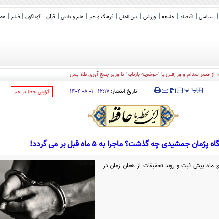
سیاسی
اقتصاد
جامعه
ورزشی
بین الملل
فرهنگ و هنر
علم و دانش
قرآن
گوناگون
فیلم
عصر 
: از قصر صدام و ور رفتن با "حوضچه بازتاب" تا وزیر جمع آوری طلا پس از دوره ترامپ!
‍‍‍ پ
پ
تاریخ انتشار:
۱۲:۱۷ - ۰۱-۰۸-۱۴۰۴
‌گزارش خطا در خبر
 پژمان جمشیدی چه گذشت؟ ماجرا به 5 ماه قبل بر می گردد!
ماه پیش ثبت ‌‌و روند تحقیقات از همان زمان در