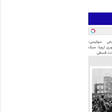
عی سوئیسی:
وری اروپا، سبک
اخت قسطی