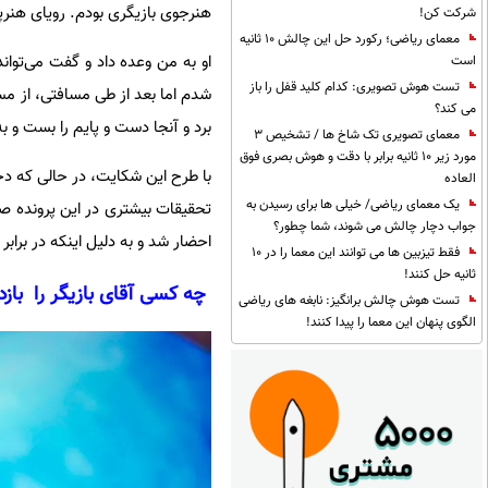
هنرجوی بازیگری بودم. رویای هنرپی
شرکت کن!
معمای ریاضی؛ رکورد حل این چالش 10 ثانیه
او به من وعده داد و گفت می‌تواند
است
تست هوش تصویری: کدام کلید قفل را باز
شدم اما بعد از طی مسافتی، از مسی
می کند؟
برد و آنجا دست و پایم را بست و ب
معمای تصویری تک شاخ ها / تشخیص 3
مورد زیر 10 ثانیه برابر با دقت و هوش بصری فوق
با طرح این شکایت، در حالی که دخ
العاده
یک معمای ریاضی/ خیلی ها برای رسیدن به
تحقیقات بیشتری در این پرونده 
جواب دچار چالش می شوند، شما چطور؟
احضار شد و به دلیل اینکه در برابر اتهام تجاوز ق
فقط تیزبین ها می توانند این معما را در 10
ثانیه حل کنند!
چه کسی آقای بازیگر را باز
تست هوش چالش برانگیز: نابغه های ریاضی
الگوی پنهان این معما را پیدا کنند!