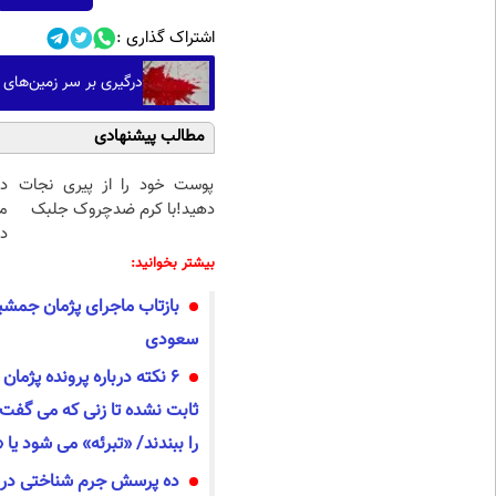
اشتراک گذاری :
درگیری بر سر زمین‌های کشاور
مطالب پیشنهادی
پوست خود را از پیری نجات
د
دهید!با کرم ضدچروک جلبک
م
دا
بیشتر بخوانید:
بازتاب ماجرای پژمان جمشی
سعودی
6 نکته درباره پرونده پژما
ثابت نشده تا زنی که می گفت
را ببندند/ «تبرئه» می شود ی
ده پرسش جرم شناختی در 