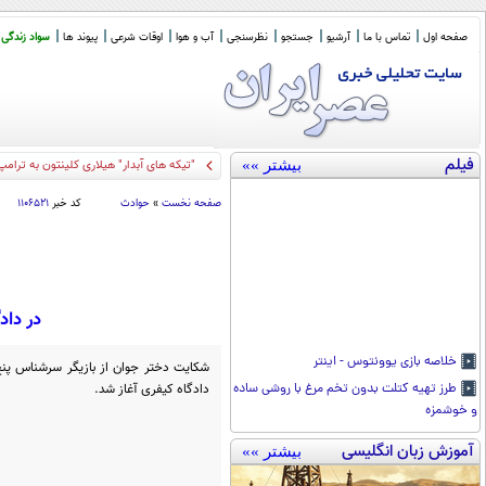
صفحه اول
تماس با ما
آرشیو
جستجو
نظرسنجی
آب و هوا
اوقات شرعی
پیوند ها
سواد زندگی
فیلم
بیشتر »»
"تیکه های آبدار" هیلاری کلینتون به ترامپ
صفحه نخست
»
حوادث
کد خبر
۱۱۰۶۵۲۱
در دادگاه
خلاصه بازی یوونتوس - اینتر
شکایت دختر جوان از بازیگر سرشناس پنج 
دادگاه کیفری آغاز شد.
طرز تهیه کتلت بدون تخم مرغ با روشی ساده
و خوشمزه
آموزش زبان انگلیسی
بیشتر »»