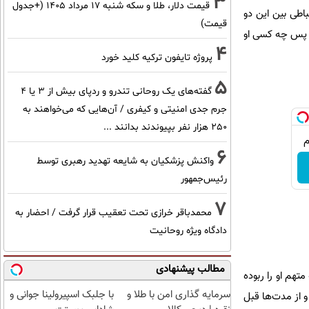
3
قیمت دلار، طلا و سکه شنبه ۱۷ مرداد ۱۴۰۵ (+جدول
باطی بین این دو
قیمت)
، پس چه کسی او
4
پروژه تایفون ترکیه کلید خورد
5
گفته‌های یک روحانی تندرو و ردپای بیش از ۳ یا ۴
جرم جدی امنیتی و کیفری / آن‌هایی که می‌خواهند به
۲۵۰ هزار نفر بپیوندند بدانند ...
6
واکنش پزشکیان به شایعه تهدید رهبری توسط
رئیس‌جمهور
7
محمدباقر خرازی تحت تعقیب قرار گرفت / احضار به
دادگاه ویژه روحانیت
مطالب پیشنهادی
تهم او را ربوده
سرمایه گذاری امن با طلا و
با جلبک اسپیرولینا جوانی و
 از مدت‌ها قبل