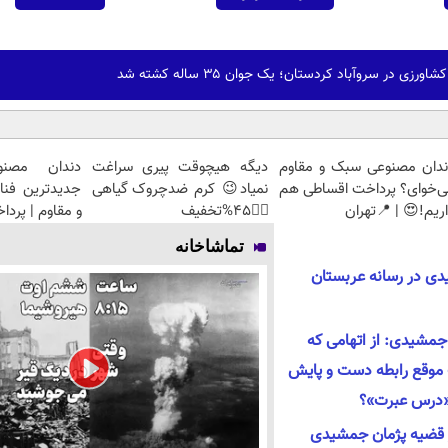
زی در سروآباد کردستان؛ یک جوان ۳۵ ساله کشته شد
ندان مصنوعی سبک و مقاوم
دیگه هیچوقت پیری سراغت
دندان مصنو
ی‌خوای؟ پرداخت اقساطی هم
نمیاد😉 کرم ضدچروک گیاهی
جدیدترین فنا
ریم!😍 | 📍تهران
👈🏻45%تخفیف
و مقاوم | پرد
تماشاخانه
دی در رسانه عربستان
ن جمشیدی: از اتهامی که
 موقع رابطه دست و پایش
ا «درس عبرت»؟
قضیه پژمان جمشیدی