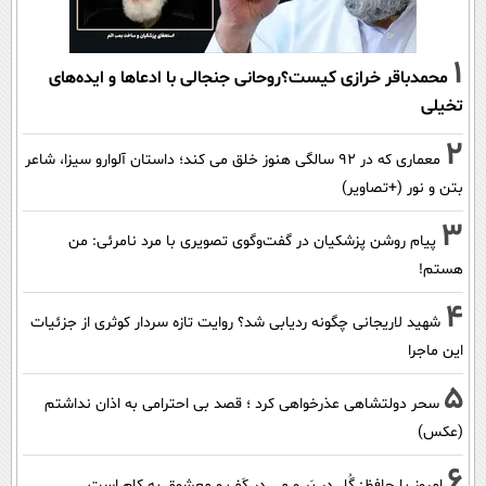
1
محمدباقر خرازی کیست؟روحانی جنجالی با ادعاها و ایده‌های
تخیلی
2
معماری که در 92 سالگی هنوز خلق می کند؛ داستان آلوارو سیزا، شاعر
بتن و نور (+تصاویر)
3
پیام روشن پزشکیان در گفت‌و‌گوی تصویری با مرد نامرئی: من
هستم!
4
شهید لاریجانی چگونه ردیابی شد؟ روایت تازه سردار کوثری از جزئیات
این ماجرا
5
سحر دولتشاهی عذرخواهی کرد ؛ قصد بی احترامی به اذان نداشتم
(عکس)
6
امروز با حافظ: گُل در بَر و مِی در کَف و معشوق به کام است