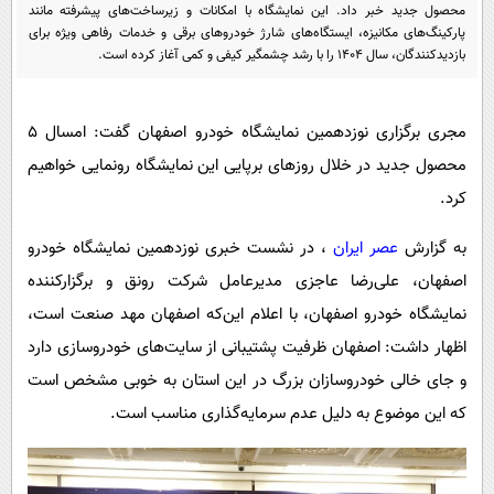
پیامک
سرگرمی
محصول جدید خبر داد. این نمایشگاه با امکانات و زیرساخت‌های پیشرفته مانند
پارکینگ‌های مکانیزه، ایستگاه‌های شارژ خودروهای برقی و خدمات رفاهی ویژه برای
روانشناسی
فناوری
بازدیدکنندگان، سال ۱۴۰۴ را با رشد چشمگیر کیفی و کمی آغاز کرده است.
آشپزی
گوناگون
دانلود
مجری برگزاری نوزدهمین نمایشگاه خودرو اصفهان گفت: امسال ۵
حوادث
محصول جدید در خلال روزهای برپایی این نمایشگاه رونمایی خواهیم
محیط زیست
کرد.
سلامت
به گزارش
عصر ایران
، در نشست خبری نوزدهمین نمایشگاه خودرو
فرهنگی
اصفهان، علی‌رضا عاجزی مدیرعامل شرکت رونق و برگزارکننده
بین الملل
نمایشگاه خودرو اصفهان، با اعلام این‌که اصفهان مهد صنعت است،
اجتماعی
اظهار داشت: اصفهان ظرفیت پشتیبانی از سایت‌های خودروسازی دارد
حیات وحش
و جای خالی خودروسازان بزرگ در این استان به خوبی مشخص است
که این موضوع به دلیل عدم سرمایه‌گذاری مناسب است.
سیاست خارجی