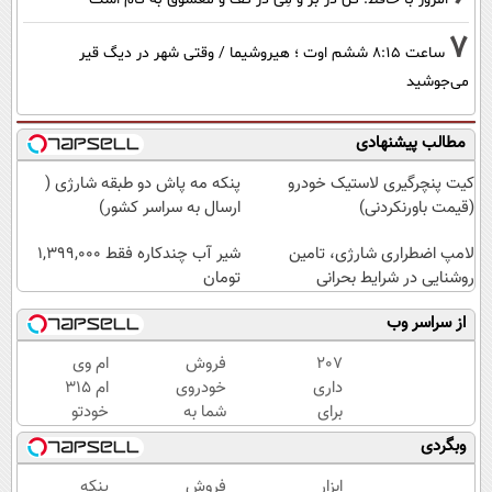
7
ساعت ۸:۱۵ ششم اوت ؛ هیروشیما / وقتی شهر در دیگ قیر
می‌جوشید
مطالب پیشنهادی
کیت پنچرگیری لاستیک خودرو
پنکه مه پاش دو طبقه شارژی (
(قیمت باورنکردنی)
ارسال به سراسر کشور)
لامپ اضطراری شارژی، تامین
شیر آب چندکاره فقط 1,399,000
روشنایی در شرایط بحرانی
تومان
از سراسر وب
207
فروش
ام وی
داری
خودروی
ام 315
برای
شما به
خودتو
فروش؟
بهترین
رو
وبگردی
با
قیمت
راحت
کارنامه
بازار ✅
و سریع
ابزار
فروش
پنکه