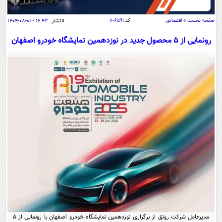
سیاسی
اقتصاد
صفحه نخست
»
اقتصادی
کد
۱۱۰۶۵۹۱
انتشار:
۱۶:۴۳ - ۰۱-۰۸-۱۴۰۴
جامعه
اقتصادی
رونمایی از ۵ محصول جدید در نوزدهمین نمایشگاه خودرو اصفهان
ورزشی
اجتماعی
خودرو
بین الملل
حوادث
فرهنگ و هنر
سیاست خارجی
سلامت
علم و دانش
یک برش دانایی
قرآن
فناوری و It
محیط زیست
گوناگون
علمی
سفر و تفریح
فیلم
سرگرمی
اخبار کریپتو
عصر ایران 2
اقتصاد
باشگاه مغز
آموزش زبان
خواندنی ها و دیدنی ها
ورزش
مجله تصویری سلاح
داستان کوتاه
سیاست
مدیرعامل شرکت رونق از برگزاری نوزدهمین نمایشگاه خودرو اصفهان با رونمایی از ۵