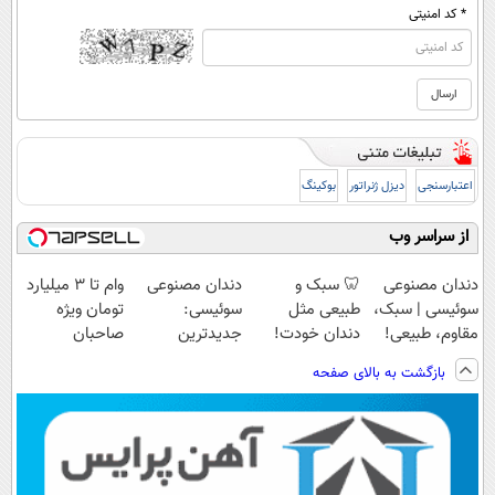
* کد امنیتی
اعتبارسنجی
دیزل ژنراتور
بوکینگ
از سراسر وب
دندان مصنوعی
🦷 سبک و
دندان مصنوعی
وام تا ۳ میلیارد
سوئیسی | سبک،
طبیعی مثل
سوئیسی:
تومان ویژه
مقاوم، طبیعی!
دندان خودت!
جدیدترین
صاحبان
ویزیت
نصب آسان و
فناوری اروپا،
فروشگاه‌های
بازگشت به بالای صفحه
رایگان+پرداخت
پرداخت اقساطی
سبک و مقاوم |
آنلاین و حضوری
اقساطی😍
💳 📍 تهران
پرداخت قسطی