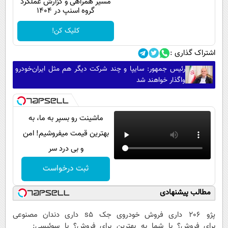
مسیر همراهی و گزارش عملکرد
گروه اسنپ در ۱۴۰۴
کلیک کن!
اشتراک گذاری :
رئیس جمهور: سایپا و چند شرکت دیگر هم مثل ایران‌خودرو
واگذار خواهند شد
ماشینت رو بسپر به ما، به
بهترین قیمت میفروشیم! امن
و بی درد سر
ثبت درخواست
مطالب پیشنهادی
پژو 206 داری
فروش خودروی
جک s5 داری
دندان مصنوعی
برای فروش؟ با
شما به بهترین
برای فروش؟ با
سوئیسی: