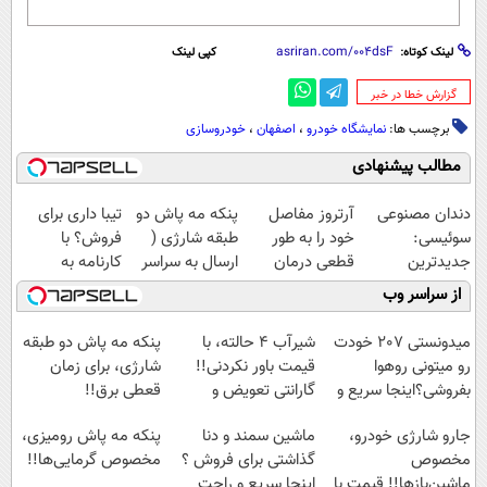
لینک کوتاه:
کپی لینک
‌گزارش خطا در خبر
برچسب ها:
نمایشگاه خودرو
،
اصفهان
،
خودروسازی
مطالب پیشنهادی
دندان مصنوعی
آرتروز مفاصل
پنکه مه پاش دو
تیبا داری برای
سوئیسی:
خود را به طور
طبقه شارژی (
فروش؟ با
جدیدترین
قطعی درمان
ارسال به سراسر
کارنامه به
فناوری اروپا،
کنید!
کشور)
بهترین قیمت
از سراسر وب
سبک و مقاوم |
◗پرسش‌نامه◖
بفروش!
پرداخت قسطی
میدونستی 207 خودت
شیر‌آب ۴ حالته، با
پنکه مه پاش دو طبقه
رو میتونی روهوا
قیمت باور نکردنی!!
شارژی، برای زمان
بفروشی؟اینجا سریع و
گارانتی تعویض و
قعطی برق!!
راحت بفروش
برگشت
جارو شارژی خودرو،
ماشین سمند و دنا
پنکه مه پاش رومیزی،
مخصوص
گذاشتی برای فروش ؟
مخصوص گرمایی‌ها!!
ماشین‌باز‌ها!! قیمت با
اینجا سریع و راحت