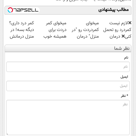
تخفیف: فقط
بفروش
مطالب پیشنهادی
1,499,000
❌لازم نیست
میخوای
میخوای کمر
کمر درد داری؟
کمردرد رو تحمل
کمردردت رو "در
دردت برای
دیگه بسه! در
کنی❌ درمان
منزل" درمان
همیشه خوب
منزل درمانش
بدون جراحی و
کنی؟ (◂فیلم +
شه؟ ◀
کن
نظر شما
قرص
◂پرسش‌نامه)
پرسش‌نامه رو پر
(◀پرسش‌نامه)
(پرسشنامه)
کن!
نام
ایمیل
* نظر