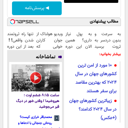
◀ پرسش‌نامه
مطالب پیشنهادی
به سرعت و
به پول نیاز
ویدیو هولناک از
تنها راه ثروتمند
بدون دردسر به
داری؟ همین
جوان کارتن
شدن واقعی❗❗
ثروت برسید
الان این دوره
خوابی که
بعد از این دوره
(دوره کاملا
رایگان رو شرکت
میلیاردر شد.
تو خواب هم
بیشتر بخوانید:
تماشاخانه
رایگان
کن تا دیر
آموزش رایگان
پول در بیار😍
۱۰ مورد از امن ترین
پولسازی)
نشده!
کشورهای جهان در سال
۲۰۲۴ که بهترین مقاصد
برای سفر هستند
ساعت ۸:۱۵ ششم اوت ؛
زیباترین کشورهای جهان
هیروشیما / وقتی شهر در دیگ
قیر می‌جوشید
در سال ۲۰۲۴ کدامند؟
(+عکس)
محمدباقر خرازی کیست؟
روحانی جنجالی با ادعاها و