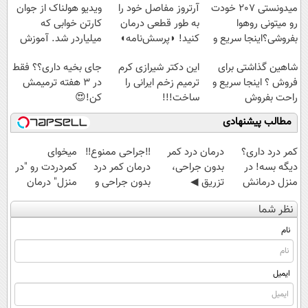
میدونستی 207 خودت
آرتروز مفاصل خود را
ویدیو هولناک از جوان
رو میتونی روهوا
به طور قطعی درمان
کارتن خوابی که
بفروشی؟اینجا سریع و
کنید! ◗پرسش‌نامه◖
میلیاردر شد. آموزش
راحت بفروش
رایگان
شاهین گذاشتی برای
این دکتر شیرازی کرم
جای بخیه داری؟؟ فقط
فروش ؟ اینجا سریع و
ترمیم زخم ایرانی را
در 3 هفته ترمیمش
راحت بفروش
ساخت!!!
کن!😍
مطالب پیشنهادی
کمر درد داری؟
درمان درد کمر
‼️جراحی ممنوع‼️
میخوای
دیگه بسه! در
بدون جراحی،
درمان کمر درد
کمردردت رو "در
منزل درمانش
تزریق ◀
بدون جراحی و
منزل" درمان
کن
پرسش‌نامه رو پر
دوره نقاهت
کنی؟ (◂فیلم +
نظر شما
(◀پرسش‌نامه)
کن ▶
◂پرسش‌نامه)
نام
ایمیل