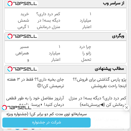
از سراسر وب
۱
کمر درد داری؟
خرید
میلیارد
دیگه بسه! در
شمش
اعتبار
منزل درمانش
1 گرمی
خرید
کن
از
وبگردی
طلا |
(◀پرسش‌نامه)
طلاسی
بدون
چرا درد
۱
مسیر
ضامن
زانو را
میلیارد
همراهی
و چک
تحمل
اعتبار
و
می‌کنی؟
خرید
گزارش
مطالب پیشنهادی
خیلی
طلا |
عملکرد
ساده
بدون
گروه
پژو پارس گذاشتی برای فروش؟؟
جای بخیه داری؟؟ فقط در 3 هفته
درمنزل
ضامن
اسنپ
اینجا راحت بفروشش
ترمیمش کن!😍
درمانش
و چک
در
کن
کمر درد داری؟ دیگه بسه! در منزل
۱۴۰۴
آرتروز مفاصل خود را به طور قطعی
درمانش کن (◀پرسش‌نامه)
درمان کنید! ◗پرسش‌نامه◖
سرمایه‌اتو توی مدت کم دو برابر کن! (جشنواره ویژه
صفحه اول
فیلم
عصر ایران۲
درباره عصرایران
تماس با ما
آرشیو
جستجو
زاگرس)🔥
شرکت در جشنواره
پیوندها
نظرسنجی
آب و هوا
اوقات شرعی
سواد زندگی