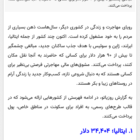
پیامک
سرگرمی
پرداخت می‌کنند.
روانشناسی
فناوری
آشپزی
گوناگون
رویای مهاجرت و زندگی در کشوری دیگر، سال‌هاست ذهن بسیاری از
مردم را به خود مشغول کرده است. اکنون چند کشور از جمله ایتالیا،
دانلود
حوادث
ایرلند، ژاپن و سوئیس با هدف جذب ساکنان جدید، مبالغی چشمگیر
محیط زیست
تا بیش از ۹۰ هزار دلار برای کسانی که حاضرند به آنجا نقل مکان
سلامت
کنند، پرداخت می‌کنند. مشوق‌های مالی مهاجرتی فرصتی بی‌نظیر برای
فرهنگی
کسانی هستند که به دنبال شروعی تازه، کسب‌وکار جدید یا زندگی آرام
در روستاهای زیبا و بکر هستند.
بین الملل
اجتماعی
به گزارش روزیاتو، در ادامه فهرستی از کشورهایی ارائه می‌شود که در
قالب طرح‌های رسمی، به افراد برای سکونت در مناطق خاص، پول
حیات وحش
پرداخت می‌کنند.
سیاست خارجی
۱. ایتالیا؛ ۳۴,۴۰۴ دلار