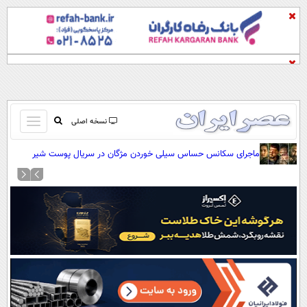
باز
نسخه اصلی
و
صفحه اول
ماجرای سکانس حساس سیلی خوردن مژگان در سریال پوست شیر
بسته
تماس با ما
کردن
آرشیو
منو
جستجو
نظرسنجی
آب و هوا
اوقات شرعی
پیوند ها
سواد زندگی