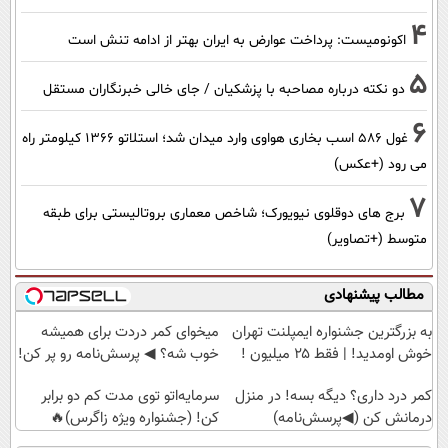
4
اکونومیست: پرداخت عوارض به ایران بهتر از ادامه تنش است
5
دو نکته درباره مصاحبه با پزشکیان / جای خالی خبرنگاران مستقل
6
غول 586 اسب بخاری هواوی وارد میدان شد؛ استلاتو 1366 کیلومتر راه
می رود (+عکس)
7
برج های دوقلوی نیویورک؛ شاخص معماری بروتالیستی برای طبقه
متوسط (+تصاویر)
مطالب پیشنهادی
به بزرگترین جشنواره ایمپلنت تهران
میخوای کمر دردت برای همیشه
خوش اومدید! | فقط ۲۵ میلیون !
خوب شه؟ ◀ پرسش‌نامه رو پر کن!
کمر درد داری؟ دیگه بسه! در منزل
سرمایه‌اتو توی مدت کم دو برابر
درمانش کن (◀پرسش‌نامه)
کن! (جشنواره ویژه زاگرس)🔥