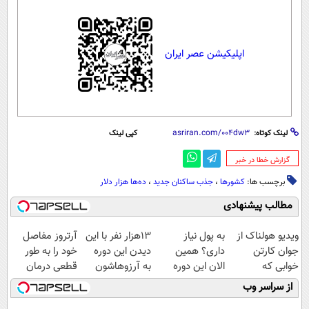
اپلیکیشن عصر ایران
لینک کوتاه:
کپی لینک
‌گزارش خطا در خبر
برچسب ها:
کشورها
،
جذب ساکنان جدید
،
ده‌ها هزار دلار
مطالب پیشنهادی
ویدیو هولناک از
به پول نیاز
13هزار نفر با این
آرتروز مفاصل
جوان کارتن
داری؟ همین
دیدن این دوره
خود را به طور
خوابی که
الان این دوره
به آرزوهاشون
قطعی درمان
میلیاردر شد.
رایگان رو شرکت
رسیدن | ثبت‌‌نام
کنید!
از سراسر وب
آموزش رایگان
کن تا دیر نشده!
رایگان
◗پرسش‌نامه◖