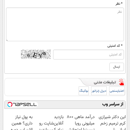
* نظر
* کد امنیتی
اعتبارسنجی
دیزل ژنراتور
بوکینگ
از سراسر وب
این دکتر شیرازی
درآمد ماهی 800
بازدید
به پول نیاز
کرم ترمیم زخم
میلیونی رویا
آنلاین‌شاپت رو
داری؟ همین
ایرانی را
نیست! امتحانش
زیاد کن، بازدید
الان این دوره