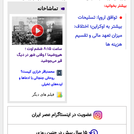
صاف
میلیاردر شد.
جوانساز
پوستتوصاف
بیشتر بخوانید:
تماشاخانه
میکنه!+تخفیف
آموزش رایگان
جلبک(50%
میکنه!50%تخفیف
توافق اروپا: تسلیحات
ویژه
تخفیف)
بیشتر به اوکراین؛ اختلاف:
میزان تعهد مالی و تقسیم
هزینه ها
ساعت ۸:۱۵ ششم اوت ؛
هیروشیما / وقتی شهر در دیگ
قیر می‌جوشید
محمدباقر خرازی کیست؟
روحانی جنجالی با ادعاها و
ایده‌های تخیلی
فیلم های دیگر
عضویت در اینستاگرام عصر ایران
۱۵ سال پیش در چنین روزی