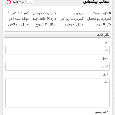
مطالب پیشنهادی
❌لازم نیست
میخوای
‌کمردردت درمان
کمر درد داری؟
کمردرد رو تحمل
کمردردت رو "در
داره ❌ فقط چند
دیگه بسه! در
کنی❌ درمان
منزل" درمان
سؤال تا شروع
منزل درمانش
بدون جراحی و
کنی؟ (◂فیلم +
بهبودی فاصله‌
کن
نظر شما
قرص
◂پرسش‌نامه)
داری!
(◀پرسش‌نامه)
(پرسشنامه)
نام
ایمیل
* نظر
* کد امنیتی