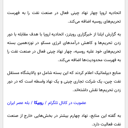
پیامک
سرگرمی
اتحادیه اروپا چهار نهاد چینی فعال در صنعت نفت را به فهرست
روانشناسی
فناوری
تحریم‌های روسیه اضافه می‌کند.
آشپزی
گوناگون
به گزارش ایلنا از خبرگزاری رویترز، اتحادیه اروپا با هدف مقابله با دور
دانلود
حوادث
زدن تحریم‌ها و کاهش درآمدهای انرژی مسکو در نوزدهمین بسته
محیط زیست
تحریم‌های خود علیه روسیه، چهار نهاد چینی فعال در صنعت نفت را
سلامت
به فهرست محدودیت‌ها اضافه می‌کند.
فرهنگی
منابع دیپلماتیک اعلام کردند که این بسته شامل دو پالایشگاه مستقل
بین الملل
نفت چین، یک شرکت تجاری چینی و یک نهاد واسطه است که در دور
اجتماعی
زدن تحریم‌ها نقش داشته‌اند.
حیات وحش
عضویت در کانال تلگرام
/
روبیکا
/
بله عصر ایران
سیاست خارجی
به گفته این منابع، نهاد چهارم بیشتر در بخش‌هایی خارج از صنعت
نفت فعالیت دارد.