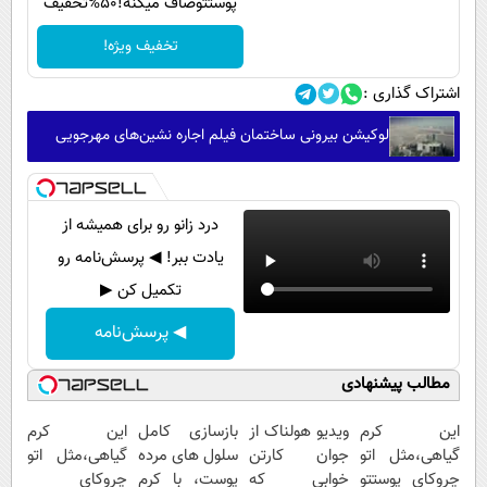
پوستتوصاف میکنه!50%تخفیف
تخفیف ویژه!
اشتراک گذاری :
لوکیشن بیرونی ساختمان فیلم اجاره نشین‌های مهرجویی
درد زانو رو برای همیشه از
یادت ببر! ◀ پرسش‌نامه رو
تکمیل کن ▶
◀ پرسش‌نامه
مطالب پیشنهادی
این کرم
ویدیو هولناک از
بازسازی کامل
این کرم
گیاهی،مثل اتو
جوان کارتن
سلول های مرده
گیاهی،مثل اتو
چروکای پوستتو
خوابی که
پوست، با کرم
چروکای