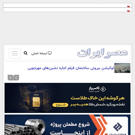
باز
نسخه اصلی
و
صفحه اول
لوکیشن بیرونی ساختمان فیلم اجاره نشین‌های مهرجویی
بسته
تماس با ما
کردن
آرشیو
منو
جستجو
نظرسنجی
آب و هوا
اوقات شرعی
پیوند ها
سواد زندگی