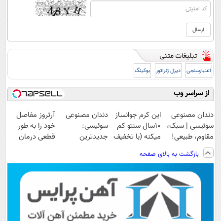
اعتبارسنجی
دیزل ژنراتور
بوکینگ
از سراسر وب
دندان مصنوعی
این کرم جوانساز
دندان مصنوعی
آرتروز مفاصل
سوئیسی | سبک،
10سال سنتو کم
سوئیسی:
خود را به طور
مقاوم، طبیعی!
میکنه (با تخفیف
جدیدترین
قطعی درمان
ویزیت
ویژه)
فناوری اروپا،
کنید!
بازگشت به بالای صفحه
رایگان+پرداخت
سبک و مقاوم |
◗پرسش‌نامه◖
اقساطی😍
پرداخت قسطی