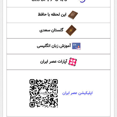
این لحظه با حافظ
گلستان سعدی
آموزش زبان انگلیسی
آپارات عصر ایران
اپلیکیشن عصر ایران