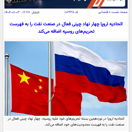
سیاسی
اقتصاد
صفحه نخست
»
اقتصادی
کد
۱۱۰۶۹۳۵
انتشار:
۱۲:۲۷ - ۰۳-۰۸-۱۴۰۴
جامعه
اقتصادی
اتحادیه اروپا چهار نهاد چینی فعال در صنعت نفت را به فهرست
تحریم‌های روسیه اضافه می‌کند
ورزشی
اجتماعی
خودرو
بین الملل
حوادث
فرهنگ و هنر
سیاست خارجی
سلامت
علم و دانش
یک برش دانایی
قرآن
فناوری و It
محیط زیست
گوناگون
علمی
سفر و تفریح
فیلم
سرگرمی
اخبار کریپتو
عصر ایران 2
اقتصاد
باشگاه مغز
آموزش زبان
خواندنی ها و دیدنی ها
ورزش
مجله تصویری سلاح
اتحادیه اروپا در نوزدهمین بسته تحریم‌های خود علیه روسیه، چهار نهاد چینی فعال در
داستان کوتاه
سیاست
صنعت نفت را به فهرست محدودیت‌های خود اضافه می‌کند.