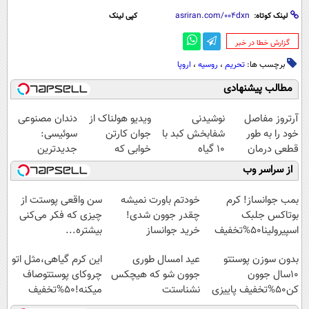
لینک کوتاه:
کپی لینک
‌گزارش خطا در خبر
برچسب ها:
تحریم
،
روسیه
،
اروپا
مطالب پیشنهادی
آرتروز مفاصل
نوشیدنی
ویدیو هولناک از
دندان مصنوعی
خود را به طور
شفابخش کبد با
جوان کارتن
سوئیسی:
قطعی درمان
10 گیاه
خوابی که
جدیدترین
کنید!
موثر(تخفیف تا
میلیاردر شد.
فناوری اروپا،
از سراسر وب
◗پرسش‌نامه◖
امشب)
آموزش رایگان
سبک و مقاوم |
پرداخت قسطی
بمب جوانساز! کرم
خودتم باورت نمیشه
سن واقعی پوستت از
بوتاکس جلبک
چقدر جوون شدی!
چیزی که فکر می‌کنی
اسپیرولینا50%تخفیف
خرید جوانساز
بیشتره...
اسپیرولینا با تخفیف
بدون سوزن پوستتو
عید امسال طوری
این کرم گیاهی،مثل اتو
ویژه
10سال جوون
جوون شو که هیچکس
چروکای پوستتوصاف
کن50%تخفیف پاییزی
نشناستت
میکنه!50%تخفیف