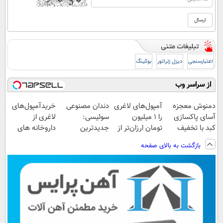
اعتبارسنجی
دیزل ژنراتور
بوکینگ
از سراسر وب
دمنوش معجزه
آمپول‌های لاغری
دندان مصنوعی
خریدآمپول‌های
آسای پاکسازی
را ۱ میلیون
سوئیسی:
لاغری از
کبد با تخفیف
تومان ارزان‌تر از
جدیدترین
داروخانه های
ویژه
همه‌جا بخر!
فناوری اروپا،
اطرافت، ارسال
بازگشت به بالای صفحه
سبک و مقاوم |
فوری همراه با
پرداخت قسطی
پک یخ!