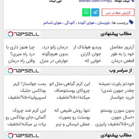
لینک کوتاه:
کپی لینک
‌گزارش خطا در خبر
برچسب ها:
خوزستان
،
هوای آلوده
،
آلودگی
،
هوای ناسالم
مطالب پیشنهادی
آرتروز مفاصل
ویدیو هولناک از
درمان زانو درد،
چرا هنوز داری با
خود را به طور
جوان کارتن
بدون هیچگونه
درد راه میری؟
قطعی درمان
خوابی که
عوارض در منزل
وقتی راه درمان
کنید!
میلیاردر شد.
(◂پرسش‌نامه)
جلو پاته!
از سراسر وب
◗پرسش‌نامه◖
آموزش رایگان
خودتم باورت نمیشه
این کرم گیاهی،مثل اتو
بمب جوانساز! کرم
چقدر جوون شدی!
چروکای پوستتوصاف
بوتاکس جلبک
خرید جوانساز
میکنه!50%تخفیف
اسپیرولینا50%تخفیف
اسپیرولینا با تخفیف
بدون سوزن پوستتو
تنها روش طبیعی که
این کرم ضد چروک
ویژه
10سال جوون
پوستت رو بصورت
آلمانی،جای بوتاکس رو
کن50%تخفیف پاییزی
عمقی ابرسانی و نرم
برات پر میکنه!تخفیف
میکنه
تا امشب
مطالب پیشنهادی