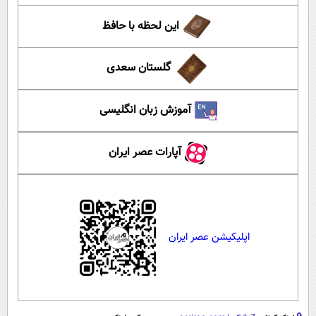
این لحظه با حافظ
گلستان سعدی
آموزش زبان انگلیسی
آپارات عصر ایران
اپلیکیشن عصر ایران