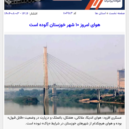
سیاسی
اقتصاد
صفحه نخست
»
استان ها
کد
۱۱۰۶۹۸۳
انتشار:
۱۴:۱۶ - ۰۳-۰۸-۱۴۰۴
جامعه
اقتصادی
هوای امروز ۱۰ شهر خوزستان آلوده است
ورزشی
اجتماعی
خودرو
بین الملل
حوادث
فرهنگ و هنر
سیاست خارجی
سلامت
علم و دانش
یک برش دانایی
قرآن
فناوری و It
محیط زیست
گوناگون
علمی
سفر و تفریح
فیلم
سرگرمی
اخبار کریپتو
عصر ایران 2
اقتصاد
باشگاه مغز
آموزش زبان
خواندنی ها و دیدنی ها
ورزش
مجله تصویری سلاح
عسکری افزود: هوای اندیکا، ملاثانی، هفتکل، باغملک و دزپارت در وضعیت «قابل قبول»
داستان کوتاه
سیاست
بوده و هوای هیچکدام از شهرهای خوزستان در شرایط «پاک» نبوده است.