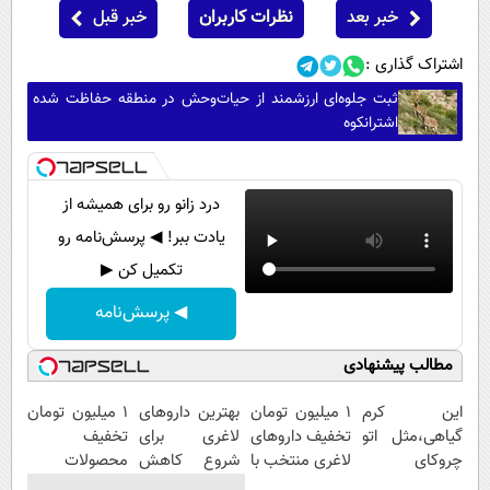
خبر بعد
نظرات کاربران
خبر قبل
اشتراک گذاری :
ثبت جلوه‌ای ارزشمند از حیات‌وحش در منطقه حفاظت شده
اشترانکوه
درد زانو رو برای همیشه از
یادت ببر! ◀ پرسش‌نامه رو
تکمیل کن ▶
◀ پرسش‌نامه
مطالب پیشنهادی
این کرم
۱ میلیون تومان
بهترین داروهای
۱ میلیون تومان
گیاهی،مثل اتو
تخفیف داروهای
لاغری برای
تخفیف
چروکای
لاغری منتخب با
شروع کاهش
محصولات
پوستتوصاف
ارسال از
وزن، ارسال از
لاغری؛ یک قدم