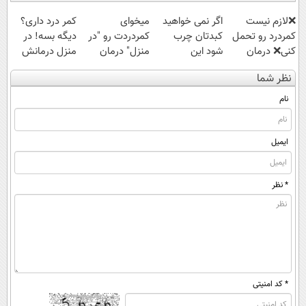
❌لازم نیست
اگر نمی خواهید
میخوای
کمر درد داری؟
کمردرد رو تحمل
کبدتان چرب
کمردردت رو "در
دیگه بسه! در
کنی❌ درمان
شود این
منزل" درمان
منزل درمانش
بدون جراحی و
نوشیدنی خوش
کنی؟ (◂فیلم +
کن
نظر شما
قرص
طعم را بنوشید
◂پرسش‌نامه)
(◀پرسش‌نامه)
(پرسشنامه)
نام
ایمیل
* نظر
* کد امنیتی