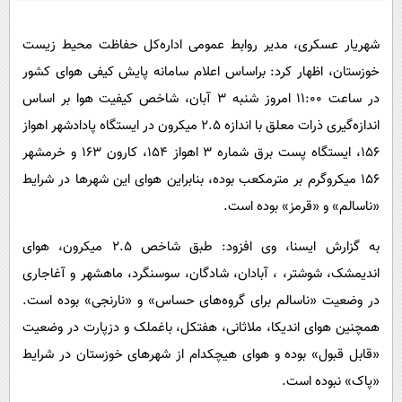
پیامک
سرگرمی
روانشناسی
فناوری
شهریار عسکری، مدیر روابط عمومی اداره‌کل حفاظت محیط زیست
خوزستان، اظهار کرد: براساس اعلام سامانه پایش کیفی هوای کشور
آشپزی
گوناگون
در ساعت ۱۱:۰۰ امروز شنبه ۳ آبان، شاخص کیفیت هوا بر اساس
دانلود
حوادث
اندازه‌گیری ذرات معلق با اندازه ۲.۵ میکرون در ایستگاه پادادشهر اهواز
محیط زیست
۱۵۶، ایستگاه پست برق شماره ۳ اهواز ۱۵۴، کارون ۱۶۳ و خرمشهر
سلامت
۱۵۶ میکروگرم بر مترمکعب بوده، بنابراین هوای این شهرها در شرایط
«ناسالم» و «قرمز» بوده است.
فرهنگی
بین الملل
به گزارش ایسنا، وی افزود: طبق شاخص ۲.۵ میکرون، هوای
اندیمشک، شوشتر، ، آبادان، شادگان، سوسنگرد، ماهشهر و آغاجاری
اجتماعی
در وضعیت «ناسالم برای گروه‌های حساس» و «نارنجی» بوده است.
حیات وحش
همچنین هوای اندیکا، ملاثانی، هفتکل، باغملک و دزپارت در وضعیت
سیاست خارجی
«قابل قبول» بوده و هوای هیچکدام از شهرهای خوزستان در شرایط
«پاک» نبوده است.