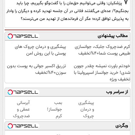
7
پزشکیان: وقتی می‌توانیم حق‌مان را با گفت‌وگو بگیریم، چرا باید
بجنگیم؟/ عده‌ای می‌گفتند فلانی در آن جلسه تهدید کرده و دیگران را وادار
به پذیرش توافق کرده؛ مگر آن فرماندهان از تهدید من می‌ترسند؟
مطالب پیشنهادی
کرم ضدچروک جلبک، جوانسازی
پیشگیری و درمان چروک های
طبیعی پوست شما40%تخفیف
پوستی با این روش امن
خودتم باورت نمیشه چقدر جوون
تزریق اکسیر جوانی به پوست بدون
شدی! خرید جوانساز اسپیرولینا با
سوزن40%تخفیف
تخفیف ویژه
از سراسر وب
پیشگیری
بمب
آبرسانی
و درمان
جوانساز!
عمقی و
چروک
کرم
ضدچروک
های
بوتاکس
قوی
وبگردی
پوستی با
جلبک
گیاهی