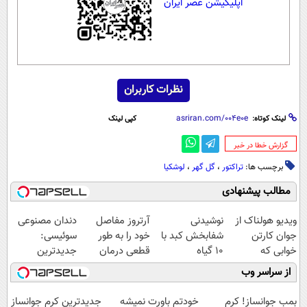
اپلیکیشن عصر ایران
نظرات کاربران
لینک کوتاه:
کپی لینک
‌گزارش خطا در خبر
برچسب ها:
تراکتور
،
گل گهر
،
لوشکیا
مطالب پیشنهادی
ویدیو هولناک از
نوشیدنی
آرتروز مفاصل
دندان مصنوعی
جوان کارتن
شفابخش کبد با
خود را به طور
سوئیسی:
خوابی که
10 گیاه
قطعی درمان
جدیدترین
میلیاردر شد.
موثر(تخفیف تا
کنید!
فناوری اروپا،
از سراسر وب
آموزش رایگان
امشب)
◗پرسش‌نامه◖
سبک و مقاوم |
پرداخت قسطی
بمب جوانساز! کرم
خودتم باورت نمیشه
جدیدترین کرم جوانساز