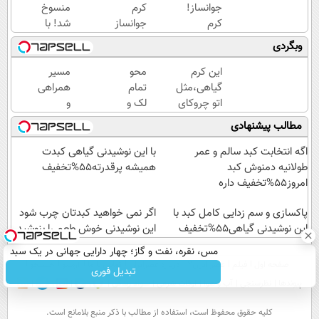
جوانساز!
کرم
منسوخ
کرم
جوانساز
شد! با
بوتاکس
حاوی
کرم
وبگردی
جلبک
جلبک
جوانساز
اسپیرولینا50%تخفیف
اسپیرولینا!
جلبک10،12سال
این کرم
محو
مسیر
( لینک
جوان
گیاهی،مثل
تمام
همراهی
خرید با
شو50%تخفیف
اتو چروکای
لک و
و
تخفیف
پوستتوصاف
تیرگی
گزارش
مطالب پیشنهادی
ویژه)
میکنه!50%تخفیف
های
عملکرد
پوستی
گروه
اگه انتخابت کبد سالم و عمر
با این نوشیدنی گیاهی کبدت
در
اسنپ
طولانیه دمنوش کبد
همیشه پرقدرته55%تخفیف
کمتر
در
امروز55%تخفیف داره
از
۱۴۰۴
پاکسازی و سم زدایی کامل کبد با
2دقیقه
اگر نمی خواهید کبدتان چرب شود
این نوشیدنی گیاهی55%تخفیف
این نوشیدنی خوش طعم را بنوشید
مس، نقره، نفت و گاز؛ چهار دارایی جهانی در یک سبد
صفحه اول
فیلم
عصر ایران۲
درباره عصرایران
تماس با ما
آرشیو
جستجو
تبدیل فوری
پیوندها
نظرسنجی
آب و هوا
اوقات شرعی
سواد زندگی
كليه حقوق محفوظ است، استفاده از مطالب با ذكر منبع بلامانع است.