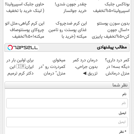
بوتاکس جلبک
چقدر جوون شدی!
حاوی جلبک اسپیرولینا!
اسپیرولینا50%تخفیف
خرید جوانساز
( لینک خرید با تخفیف
اسپیرولینا با تخفیف
ویژه)
بدون سوزن پوستتو
این کرم ضدچروک
این کرم گیاهی،مثل اتو
ویژه
10سال جوون
غذای پوستت رو تامین
چروکای پوستتوصاف
کن50%تخفیف پاییزی
میکنه (خرید با
میکنه!50%تخفیف
40%تخفیف)
مطالب پیشنهادی
کمر درد داری؟
درمان درد کمر
میخوای
برای اولین بار در
دیگه بسه! در
بدون جراحی،
کمردردت رو "در
ایران🇮🇷 این
منزل درمانش
تزریق ◀
منزل" درمان
دکتر کرم ترمیم
کن
پرسش‌نامه رو پر
کنی؟ (◂فیلم +
کننده 23 روزه
نظر شما
(◀پرسش‌نامه)
کن ▶
◂پرسش‌نامه)
ساخت!
نام
ایمیل
* نظر