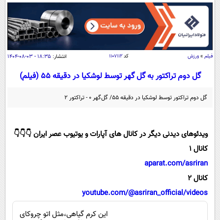
سیاسی
اقتصاد
جامعه
اقتصادی
ورزشی
اجتماعی
خودرو
فیلم
»
ورزش
کد
۱۱۰۷۱۱۲
انتشار:
۱۸:۳۵ - ۰۳-۰۸-۱۴۰۴
بین الملل
حوادث
گل دوم تراکتور به گل گهر توسط لوشکیا در دقیقه ۵۵ (فیلم)
فرهنگ و هنر
سیاست خارجی
سلامت
گل دوم تراکتور توسط لوشکیا در دقیقه ۵۵/ گل‌گهر ۰ - تراکتور ۲
علم و دانش
یک برش دانایی
قرآن
فناوری و It
محیط زیست
ویدئوهای دیدنی دیگر در کانال های آپارات و یوتیوب عصر ایران 👇👇👇
گوناگون
علمی
سفر و تفریح
کانال 1
فیلم
سرگرمی
اخبار کریپتو
aparat.com/asriran
عصر ایران 2
اقتصاد
باشگاه مغز
کانال 2
آموزش زبان
خواندنی ها و دیدنی ها
ورزش
مجله تصویری سلاح
youtube.com/@asriran_official/videos
داستان کوتاه
سیاست
این کرم گیاهی،مثل اتو چروکای