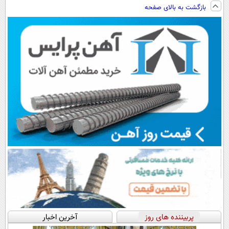
فناوری اروپا،
میکنه (خرید با
ویزیت
کنید!
بازگشت به بالای صفحه
سبک و مقاوم |
40%تخفیف)
رایگان+پرداخت
◗پرسش‌نامه◖
پرداخت قسطی
اقساطی😍
پربیننده های روز
آخرین اخبار