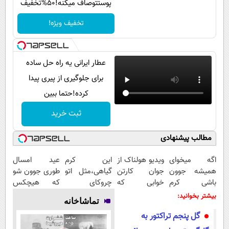
پوستتوصاف میکنه!50%تخفیف
پیامک
سرگرمی
روانشناسی
تخفیف ویژه!
فناوری
آشپزی
گوناگون
دانلود
حوادث
عطار ایرانی یه راه حل ساده
برای جلوگیری از پیری پیدا
محیط زیست
کرده!حتما ببین
سلامت
ثبت خرید
فرهنگی
مطالب پیشنهادی
بین الملل
اجتماعی
اگه میخوای
ویدیو هولناک از
این کرم
عید امسال
همیشه جوون
جوان کارتن
گیاهی،مثل اتو
طوری جوون شو
حیات وحش
باشی کرم
خوابی که
چروکای
که هیچکس
جوانساز جلبک
میلیاردر شد.
پوستتوصاف
نشناستت
سیاست خارجی
بیشتر بخوانید:
تماشاخانه
مخصوص توعه
آموزش رایگان
میکنه!50%تخفیف
گل پنجم تراکتور به