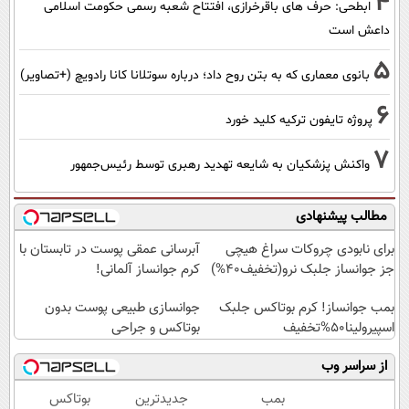
4
ابطحی: حرف های باقرخرازی، افتتاح شعبه رسمی حکومت اسلامی
داعش است
5
بانوی معماری که به بتن روح داد؛ درباره سوتلانا کانا رادویچ (+تصاویر)
6
پروژه تایفون ترکیه کلید خورد
7
واکنش پزشکیان به شایعه تهدید رهبری توسط رئیس‌جمهور
مطالب پیشنهادی
برای نابودی چروکات سراغ هیچی
آبرسانی عمقی پوست در تابستان با
جز جوانساز جلبک نرو(تخفیف40%)
کرم جوانساز آلمانی!
بمب جوانساز! کرم بوتاکس جلبک
جوانسازی طبیعی پوست بدون
اسپیرولینا50%تخفیف
بوتاکس و جراحی
از سراسر وب
بمب
جدیدترین
بوتاکس