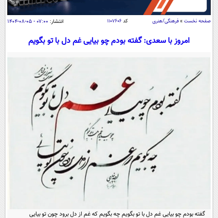
سیاسی
اقتصاد
صفحه نخست
»
فرهنگی/هنری
کد
۱۱۰۷۶۰۶
انتشار:
۰۷:۰۰ - ۰۵-۰۸-۱۴۰۴
جامعه
اقتصادی
امروز با سعدی: گفته بودم چو بیایی غم دل با تو بگویم
ورزشی
اجتماعی
خودرو
بین الملل
حوادث
فرهنگ و هنر
سیاست خارجی
سلامت
علم و دانش
یک برش دانایی
قرآن
فناوری و It
محیط زیست
گوناگون
علمی
سفر و تفریح
فیلم
سرگرمی
اخبار کریپتو
عصر ایران 2
اقتصاد
باشگاه مغز
آموزش زبان
خواندنی ها و دیدنی ها
ورزش
مجله تصویری سلاح
داستان کوتاه
سیاست
گفته بودم چو بیایی غم دل با تو بگویم چه بگویم که غم از دل برود چون تو بیایی