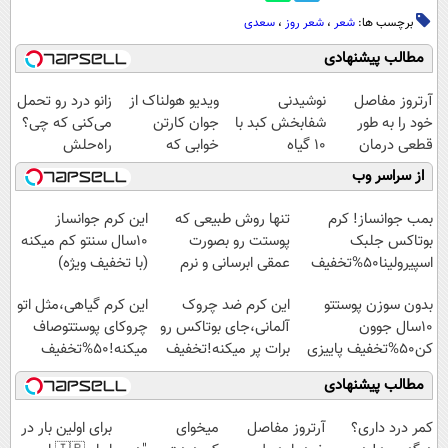
برچسب ها:
شعر
،
شعر روز
،
سعدی
مطالب پیشنهادی
آرتروز مفاصل
نوشیدنی
ویدیو هولناک از
زانو درد رو تحمل
خود را به طور
شفابخش کبد با
جوان کارتن
می‌کنی که چی؟
قطعی درمان
10 گیاه
خوابی که
راه‌حلش
کنید!
موثر(تخفیف تا
میلیاردر شد.
همین‌جاست!
از سراسر وب
◗پرسش‌نامه◖
امشب)
آموزش رایگان
بمب جوانساز! کرم
تنها روش طبیعی که
این کرم جوانساز
بوتاکس جلبک
پوستت رو بصورت
10سال سنتو کم میکنه
اسپیرولینا50%تخفیف
عمقی ابرسانی و نرم
(با تخفیف ویژه)
میکنه
بدون سوزن پوستتو
این کرم ضد چروک
این کرم گیاهی،مثل اتو
10سال جوون
آلمانی،جای بوتاکس رو
چروکای پوستتوصاف
کن50%تخفیف پاییزی
برات پر میکنه!تخفیف
میکنه!50%تخفیف
تا امشب
مطالب پیشنهادی
کمر درد داری؟
آرتروز مفاصل
میخوای
برای اولین بار در