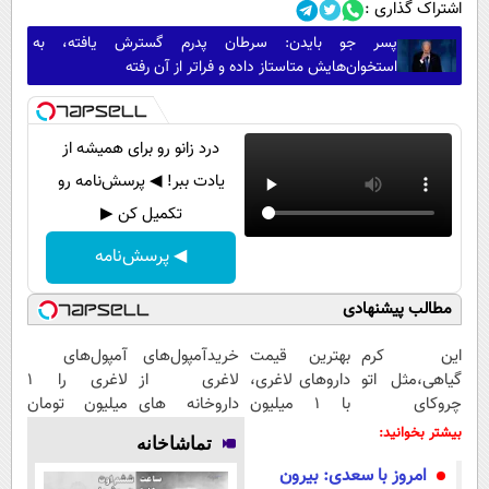
اشتراک گذاری :
پسر جو بایدن: سرطان پدرم گسترش یافته، به
استخوان‌هایش متاستاز داده و فراتر از آن رفته
درد زانو رو برای همیشه از
یادت ببر! ◀ پرسش‌نامه رو
تکمیل کن ▶
◀ پرسش‌نامه
مطالب پیشنهادی
این کرم
بهترین قیمت
خریدآمپول‌های
آمپول‌های
گیاهی،مثل اتو
داروهای لاغری،
لاغری از
لاغری را ۱
چروکای
با ۱ میلیون
داروخانه های
میلیون تومان
پوستتوصاف
تخفیف و ارسال
اطرافت، ارسال
ارزان‌تر از
بیشتر بخوانید:
تماشاخانه
میکنه!50%تخفیف
از داروخانه‌
فوری همراه با
همه‌جا بخر!
امروز با سعدی: بیرون
پک یخ!