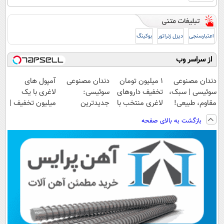
اعتبارسنجی
دیزل ژنراتور
بوکینگ
از سراسر وب
دندان مصنوعی
۱ میلیون تومان
دندان مصنوعی
آمپول های
سوئیسی | سبک،
تخفیف داروهای
سوئیسی:
لاغری با یک
مقاوم، طبیعی!
لاغری منتخب با
جدیدترین
میلیون تخفیف |
ویزیت
ارسال از
فناوری اروپا،
ارسال از
بازگشت به بالای صفحه
رایگان+پرداخت
داروخانه نزدیکت
سبک و مقاوم |
داروخانه های
اقساطی😍
پرداخت قسطی
معتبر