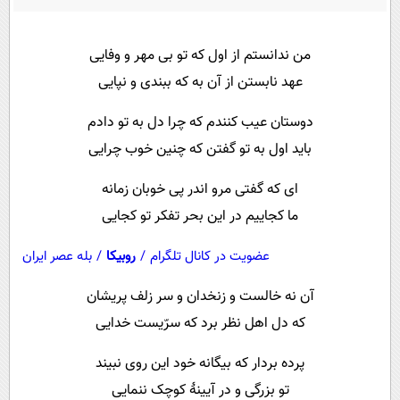
پیامک
سرگرمی
روانشناسی
فناوری
من ندانستم از اول که تو بی مهر و وفایی
آشپزی
گوناگون
عهد نابستن از آن به که ببندی و نپایی
دانلود
حوادث
دوستان عیب کنندم که چرا دل به تو دادم
محیط زیست
باید اول به تو گفتن که چنین خوب چرایی
سلامت
ای که گفتی مرو اندر پی خوبان زمانه
فرهنگی
ما کجاییم در این بحر تفکر تو کجایی
بین الملل
عضویت در کانال تلگرام
/
روبیکا
/
بله عصر ایران
اجتماعی
آن نه خالست و زنخدان و سر زلف پریشان
حیات وحش
که دل اهل نظر برد که سرّیست خدایی
سیاست خارجی
پرده بردار که بیگانه خود این روی نبیند
تو بزرگی و در آیینهٔ کوچک ننمایی