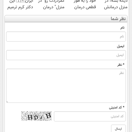
دیگه بسه! در
خود را به طور
کمردردت رو "در
ایران🇮🇷 این
منزل درمانش
قطعی درمان
منزل" درمان
دکتر کرم ترمیم
کن
کنید!
کنی؟ (◂فیلم +
کننده 23 روزه
نظر شما
(◀پرسش‌نامه)
◗پرسش‌نامه◖
◂پرسش‌نامه)
ساخت!
نام
ایمیل
* نظر
* کد امنیتی