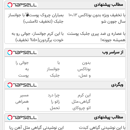
مطالب پیشنهادی
با تخفیف ویژه بدون بوتاکس ۱۰،۱۲
بمباران چروک پوست💣با جوانساز
سال جوون شو
جلبک (تخفیف تاامشب)
با عصاره ی ضد پیری جلبک پوستت
با این کرم جوانساز، جوانی رو به
همیشه جوونه!
خودت برگردون(50% تخفیف)
از سراسر وب
بدون
با
جوانی را
بوتاکس
جوانساز
به
و عمل،
جلبک
پوست
با این
عید
خود
وبگردی
کرم
امسال
هدیه
جلبک،
۱۰سال
دهید...
این کرم
چرا درد
مسیر
پوستت
جوون
گیاهی،مثل
زانو را
همراهی
رو
تری
اتو چروکای
تحمل
و
جوان
پوستتوصاف
می‌کنی؟
گزارش
مطالب پیشنهادی
کن
میکنه!50%تخفیف
خیلی
عملکرد
ساده
گروه
با این نوشیدنی گیاهی کبدت
این نوشیدنی گیاهی مثل آهن ربا