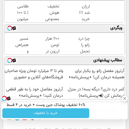
ارزان
تخفیف
طلاسی
شد !!!
هوش
| تا 100
خرید
مصنوعی
میلیون
اکانت
پرمیوم
وام
وبگردی
کلاد با
میخوای
آنی
تخفیف
؟ثبت
خرید
چرا درد
۲۰۰ هزار
مسیر
ویژه
نام کن
طلا💰
زانو را
تومن
همراهی
👇👇👇
ثبت
تحمل
ارزون تر
و
نام
می‌کنی؟
بخر |
گزارش
مطالب پیشنهادی
کن!
خیلی
اکانت
عملکرد
ساده
هوش
گروه
آرتروز مفصل زانو رو یکبار برای
وام تا ۳ میلیارد تومان ویژه صاحبان
درمنزل
مصنوعی
اسنپ
همیشه درمان کن! ◗پرسش‌نامه◖
فروشگاه‌های آنلاین و حضوری
درمانش
در
کن
کمر درد داری؟ دیگه بسه! در منزل
۱۴۰۴
آرتروز مفاصل خود را به طور قطعی
درمانش کن (◀پرسش‌نامه)
درمان کنید! ◗پرسش‌نامه◖
60% تخفیف پوشاک جین وست + خرید در 4 قسط
صفحه اول
فیلم
عصر ایران۲
درباره عصرایران
تماس با ما
آرشیو
جستجو
خرید با تخفیف
پیوندها
نظرسنجی
آب و هوا
اوقات شرعی
سواد زندگی