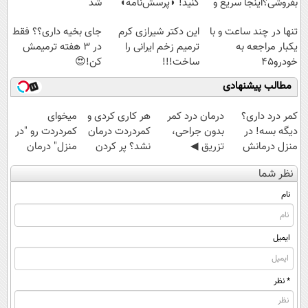
بفروشی؟اینجا سریع و
کنید! ◗پرسش‌نامه◖
شد
راحت بفروش
تنها در چند ساعت و با
این دکتر شیرازی کرم
جای بخیه داری؟؟ فقط
یکبار مراجعه به
ترمیم زخم ایرانی را
در 3 هفته ترمیمش
خودرو45
ساخت!!!
کن!😍
مطالب پیشنهادی
کمر درد داری؟
درمان درد کمر
هر کاری کردی و
میخوای
دیگه بسه! در
بدون جراحی،
کمردردت درمان
کمردردت رو "در
منزل درمانش
تزریق ◀
نشد؟ پر کردن
منزل" درمان
کن
پرسش‌نامه رو پر
پرسشنامه و
کنی؟ (◂فیلم +
نظر شما
(◀پرسش‌نامه)
کن ▶
دریافت راه حل
◂پرسش‌نامه)
نام
ایمیل
* نظر