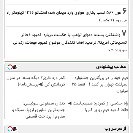
6
غول 586 اسب بخاری هواوی وارد میدان شد؛ استلاتو 1366 کیلومتر راه
می رود (+عکس)
7
واشنگتن پست: دعوای ترامپ با هگست درباره کمبود ذخائر
تسلیحاتی آمریکا/ ترامپ: افشا کنندگان موضوع کمبود مهمات، زندانی
خواهند شد
مطالب پیشنهادی
فرم خود را در بزرگترین جشنواره
کمر درد داری؟ دیگه بسه! در منزل
ایمپلنت تهران پر کنید ! | فقط ۲۵
درمانش کن (◀پرسش‌نامه)
میلیون
‌راه خلاصی از کمردرد همینجاست ◀
دندان مصنوعی سوئیسی:
فقط کافیه فرم رو پر کنی!
جدیدترین فناوری اروپا، سبک و
مقاوم | پرداخت قسطی
از سراسر وب