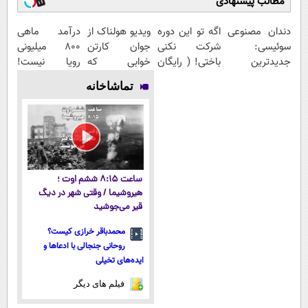
مطالب پیشنهادی
دندان مصنوعی
اگه تو این دوره
ویدیو هولناک از
درآمد ماهی
سوئیسی:
شرکت نکنی
جوان کارتن
800 میلیونی
جدیدترین
باختی! ( رایگان
خوابی که
رویا نیست!
فناوری اروپا،
آموزش ببین
میلیاردر شد.
امتحانش
تماشاخانه
سبک و مقاوم |
پولدار شی)
آموزش رایگان
مجانیه😉
پرداخت قسطی
ساعت ۸:۱۵ ششم اوت ؛
هیروشیما / وقتی شهر در دیگ
قیر می‌جوشید
محمدباقر خرازی کیست؟
روحانی جنجالی با ادعاها و
ایده‌های تخیلی
فیلم های دیگر