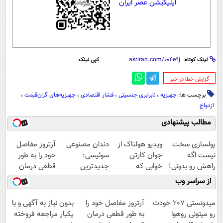
اپلیکیشن عصر ایران
لینک کوتاه:
کپی لینک
‌گزارش خطا در خبر
برچسب ها:
جهیزیه‌
،
نابرابری جنسیتی
،
فشار اقتصادی
،
جهیزیه‌های گران‌قیمت
،
ازدواج
مطالب پیشنهادی
پولسازی سخت
ویدیو هولناک از
دندان مصنوعی
آرتروز مفاصل
نیست اگه
جوان کارتن
سوئیسی:
خود را به طور
راهش رو بدونی!
خوابی که
جدیدترین
قطعی درمان
" دوره رایگان "
میلیاردر شد.
فناوری اروپا،
کنید!
از سراسر وب
آموزش رایگان
سبک و مقاوم |
◗پرسش‌نامه◖
پرداخت قسطی
میدونستی 207 خودت
آرتروز مفاصل خود را
بدون نیاز به آگهی و با
رو میتونی روهوا
به طور قطعی درمان
یکبار مراجعه فروخته