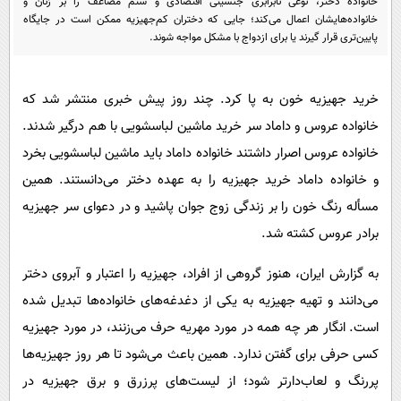
خانواده دختر، نوعی نابرابری جنسیتی اقتصادی و ستم مضاعف را بر زنان و
پیامک
سرگرمی
خانواده‌هایشان اعمال می‌کند؛ جایی که دختران کم‌جهیزیه ممکن است در جایگاه
پایین‌تری قرار گیرند یا برای ازدواج با مشکل مواجه شوند.
روانشناسی
فناوری
آشپزی
گوناگون
خرید جهیزیه خون به پا کرد. چند روز پیش خبری منتشر شد که
دانلود
حوادث
خانواده عروس و داماد سر خرید ماشین لباسشویی با هم درگیر شدند.
محیط زیست
خانواده عروس اصرار داشتند خانواده داماد باید ماشین لباسشویی بخرد
سلامت
و خانواده داماد خرید جهیزیه را به عهده دختر می‌دانستند. همین
مسأله رنگ خون را بر زندگی زوج جوان پاشید و در دعوای سر جهیزیه
فرهنگی
برادر عروس کشته شد.
بین الملل
به گزارش ایران، هنوز گروهی از افراد، جهیزیه را اعتبار و آبروی دختر
اجتماعی
می‌دانند و تهیه جهیزیه به یکی از دغدغه‌های خانواده‌ها تبدیل شده
حیات وحش
است. انگار هر چه همه در مورد مهریه حرف می‌زنند، در مورد جهیزیه
سیاست خارجی
کسی حرفی برای گفتن ندارد. همین باعث می‌شود تا هر روز جهیزیه‌ها
پررنگ و لعاب‌دارتر شود؛ از لیست‌های پرزرق و برق جهیزیه در