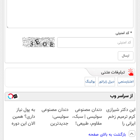
* کد امنیتی
اعتبارسنجی
دیزل ژنراتور
بوکینگ
از سراسر وب
این دکتر شیرازی
دندان مصنوعی
دندان مصنوعی
به پول نیاز
کرم ترمیم زخم
سوئیسی | سبک،
سوئیسی:
داری؟ همین
ایرانی را
مقاوم، طبیعی!
جدیدترین
الان این دوره
ساخت!!!
ویزیت
فناوری اروپا،
رایگان رو شرکت
بازگشت به بالای صفحه
رایگان+پرداخت
سبک و مقاوم |
کن تا دیر نشده!