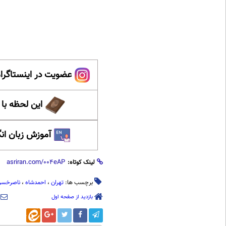
عضویت در اینستاگرام
این لحظه با
آموزش زبان ان
لینک کوتاه:
برچسب ها:
تهران
،
احمدشاه
،
ناصرخسر
بازدید از صفحه اول