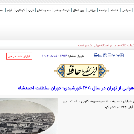
سیاسی
اقتصاد
جامعه
ورزشی
بین الملل
فرهنگ و هنر
علم و دانش
قرآن
گوناگون
فیلم
عصر 
‍‍‍ پ
پ
تاریخ انتشار:
۱۲:۱۲ - ۰۵-۰۸-۱۴۰۴
‌گزارش خطا در خبر
تهران در سال ۱۳۰۱ خورشیدی؛ دوران سلطنت احمدشاه
یابان ناصریه - «ناصرخسرو» کنونی - است. این
ر کرد.