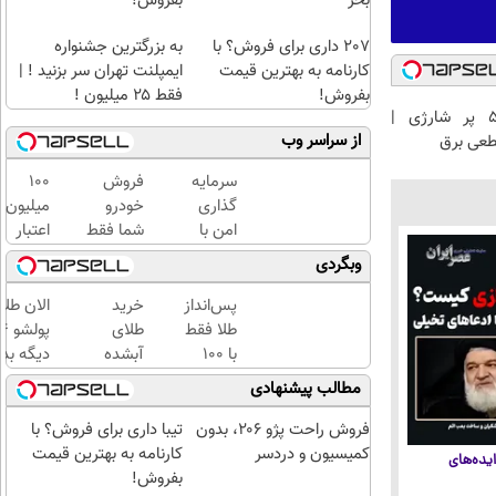
بخر
بفروش!
207 داری برای فروش؟ با
به بزرگترین جشنواره
کارنامه به بهترین قیمت
ایمپلنت تهران سر بزنید ! |
بفروش!
فقط ۲۵ میلیون !
چراغ توپی 5 پر شارژی |
از سراسر وب
طعی برق
سرمایه
فروش
100
گذاری
خودرو
میلیون
امن با
شما فقط
اعتبار
طلا و
با یک
خرید
وبگردی
نقره
درخواست
طلای
دیجی
آنلاین ✔
آب
پس‌انداز
خرید
الان طلا
کالا
شده
طلا فقط
طلای
بگیر
با ۱۰۰
آبشده
دیگه بده
هزارتومان
حتی با
سرمایه‌گ
مطالب پیشنهادی
(امن و
۱۰۰هزارتومان
طلا با ا
راحت)
بی‌بهره
فروش راحت پژو ۲۰6، بدون
تیبا داری برای فروش؟ با
کمیسیون و دردسر
کارنامه به بهترین قیمت
یده‌های
بفروش!