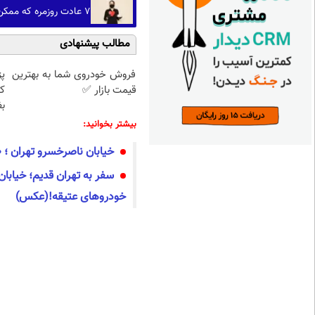
۷ عادت روزمره که ممکن است بدون آنکه متوجه باشید، به قلبتان فشار وارد کنند
مطالب پیشنهادی
فروش خودروی شما به بهترین
قیمت بازار ✅
ک
ب
بیشتر بخوانید:
خیابان ناصرخسرو تهران ؛ ۹۰سال قبل! (عکس)
سفر به تهران قدیم؛ خیابا
خودروهای عتیقه!(عکس)