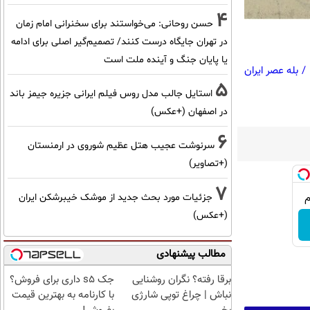
4
حسن روحانی: می‌خواستند برای سخنرانی امام زمان
در تهران جایگاه درست کنند/ تصمیم‌گیر اصلی برای ادامه
یا پایان جنگ و آینده ملت است
/
بله عصر ایران
5
استایل جالب مدل روس فیلم ایرانی جزیره جیمز باند
در اصفهان (+عکس)
6
سرنوشت عجیب هتل عظیم شوروی در ارمنستان
(+تصاویر)
7
جزئیات مورد بحث جدید از موشک خیبرشکن ایران
(+عکس)
مطالب پیشنهادی
برقا رفته؟ نگران روشنایی
جک s5 داری برای فروش؟
نباش | چراغ توپی شارژی
با کارنامه به بهترین قیمت