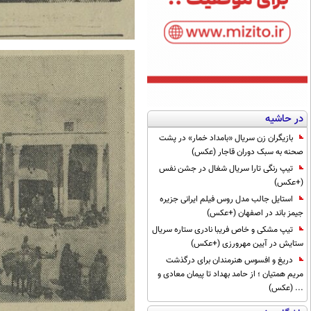
در حاشیه
بازیگران زن سریال «بامداد خمار» در پشت
صحنه به سبک دوران قاجار (عکس)
تیپ رنگی تارا سریال شغال در جشن نفس
(+عکس)
استایل جالب مدل روس فیلم ایرانی جزیره
جیمز باند در اصفهان (+عکس)
تیپ مشکی و خاص فریبا نادری ستاره سریال
ستایش در آیین مهرورزی (+عکس)
دریغ و افسوس هنرمندان برای درگذشت
مریم همتیان ؛ از حامد بهداد تا پیمان معادی و
... (عکس)