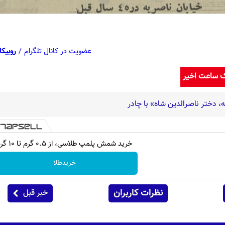
عضویت در کانال تلگرام
/
روبیکا
ک ساعت اخیر
، دختر ناصرالدین شاه» با چادر
خرید شمش پلمپ طلاسی، از ۰.۵ گرم تا ۱۰ گرم
خریدطلا
نظرات کاربران
خبر قبل