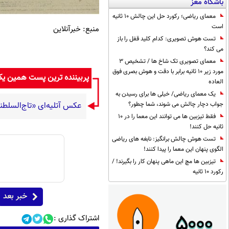
باشگاه مغز
معمای ریاضی؛ رکورد حل این چالش 10 ثانیه
است
منبع: خبرآنلاین
تست هوش تصویری: کدام کلید قفل را باز
می کند؟
معمای تصویری تک شاخ ها / تشخیص 3
مورد زیر 10 ثانیه برابر با دقت و هوش بصری فوق
پربیننده ترین پست همین ی
العاده
یک معمای ریاضی/ خیلی ها برای رسیدن به
جواب دچار چالش می شوند، شما چطور؟
عکس آتلیه‌ای «تاج‌السلطنه
فقط تیزبین ها می توانند این معما را در 10
ثانیه حل کنند!
تست هوش چالش برانگیز: نابغه های ریاضی
الگوی پنهان این معما را پیدا کنند!
تیزبین ها مچ این ماهی پنهان کار را بگیرند! /
رکورد 10 ثانیه
خبر بعد
اشتراک گذاری :