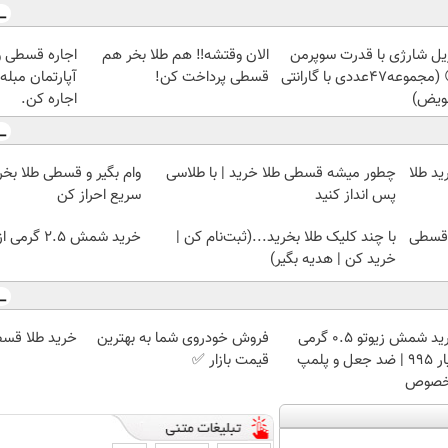
یل شارژی با قدرت سوپرمن
الان وقتشه‼️ هم طلا بخر هم
اجاره‌ قسطی وی
😉 (مجموعه47عددی با گارانتی
قسطی پرداخت کن!
ویض)
اجاره کن.
ید طلا
چطور میشه قسطی طلا خرید | با طلاسی
وام بگیر و قسطی طلا بخر!
پس انداز کنید
سریع احراز کن
با چند کلیک طلا بخرید...(ثبت‌نام کن |
خرید شمش 2.5 گرمی از طلاسی 😍
خرید کن | هدیه بگیر)
خرید شمش زیوتو ۰.۵ گرمی
فروش خودروی شما به بهترین
خرید طلا قسط
عیار ۹۹۵ | ضد جعل و پلمپ
قیمت بازار ✅
صوص