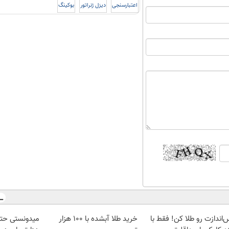
اعتبارسنجی
دیزل ژنراتور
بوکینگ
‌اندازت رو طلا کن! فقط با
خرید طلا آبشده با 100 هزار