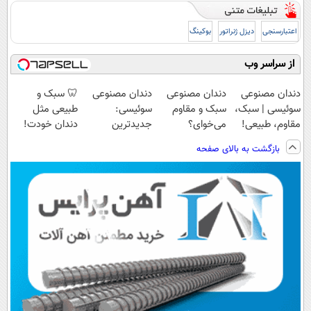
اعتبارسنجی
دیزل ژنراتور
بوکینگ
از سراسر وب
دندان مصنوعی
دندان مصنوعی
دندان مصنوعی
🦷 سبک و
سوئیسی | سبک،
سبک و مقاوم
سوئیسی:
طبیعی مثل
مقاوم، طبیعی!
می‌خوای؟
جدیدترین
دندان خودت!
ویزیت
پرداخت اقساطی
فناوری اروپا،
نصب آسان و
بازگشت به بالای صفحه
رایگان+پرداخت
هم داریم!😍 |
سبک و مقاوم |
پرداخت اقساطی
اقساطی😍
📍تهران
پرداخت قسطی
💳 📍 تهران