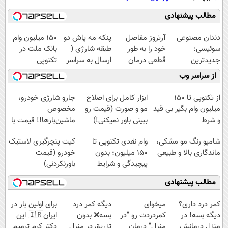
مطالب پیشنهادی
دندان مصنوعی
آرتروز مفاصل
پنکه مه پاش دو
150 میلیون وام
سوئیسی:
خود را به طور
طبقه شارژی (
بانک ملت در
جدیدترین
قطعی درمان
ارسال به سراسر
تکنوپی
فناوری اروپا،
کنید!
کشور)
از سراسر وب
سبک و مقاوم |
◗پرسش‌نامه◖
پرداخت قسطی
از تکنوپی تا 150
ابزار کامل برای اصلاح
جارو شارژی خودرو،
میلیون وام بگیر بی قید
مو و صورت (قیمت رو
مخصوص
و شرط
ببینی باور نمیکنی!)
ماشین‌باز‌ها!! قیمت با
تخفیف: فقط
شامپو رنگ مو مشکی،
وام نقدی تکنوپی تا
کیت پنچرگیری لاستیک
1,499,000
ماندگاری بالا و طبیعی
۱۵۰ میلیون؛ بدون
خودرو (قیمت
پیچیدگی و شرایط
باورنکردنی)
سخت
مطالب پیشنهادی
کمر درد داری؟
میخوای
دیگه کمر درد
برای اولین بار در
دیگه بسه! در
کمردردت رو "در
بسه❌ بدون
ایران🇮🇷 این
منزل درمانش
منزل" درمان
تزریق در منزل
دکتر کرم ترمیم