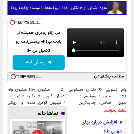
نحوه آشنایی و همکاری خود فروخته‌ها با موساد چگونه بود؟
درد زانو رو برای همیشه از
یادت ببر! ◀ پرسش‌نامه رو
تکمیل کن ▶
◀ پرسش‌نامه
مطالب پیشنهادی
وام تکنوپی تا
دندان مصنوعی
150 میلیون
150 میلیون وام
۱۵۰ میلیون؛
سوئیسی:
اعتبار تکنوپی +
بگیر، طلای آب
بدون ضامن،
جدیدترین
1 میلیون تومن
شده و زینتی
بدون دردسر
فناوری اروپا،
هدیه طلا
بخر
بیشتر بخوانید:
تماشاخانه
سبک و مقاوم |
افزایش دوباره بهای
پرداخت قسطی
جهانی طلا