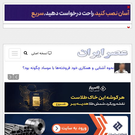
باز
نسخه اصلی
و
صفحه اول
نحوه آشنایی و همکاری خود فروخته‌ها با موساد چگونه بود؟
بسته
تماس با ما
کردن
آرشیو
منو
جستجو
نظرسنجی
آب و هوا
اوقات شرعی
پیوند ها
سواد زندگی