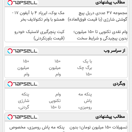
مطالب پیشنهادی
مجموعه 47 عددی دریل پیچ
مک بوک، ایرپاد 4 با آیفون 17 -
گوشتی شارژی‌ (با قیمت فوق‌العاده)
همشو با وام تکنولایف بخر
وام نقدی تکنوپی تا ۱۵۰ میلیون؛
کیت پنچرگیری لاستیک خودرو
بدون پیچیدگی و شرایط سخت
(قیمت باورنکردنی)
از سراسر وب
با یک
150
150
برگ چک
میلیون
میلیون
150
وام
وام
میلیون
فوری
بدون
وبگردی
وام
تکنوپی
ضامن
تکنولایف
با یک
پنکه مه
وام
پنکه
بگیر
چک
پاش
تکنوپی
شارژی
برای
رومیزی،
تا ۱۵۰
گردنی،
خرید
مخصوص
میلیون؛
با
مطالب پیشنهادی
گوشی
گرمایی‌ها!!
بدون
قیمت
ضامن،
باور
تسهیلات ۱۵۰ میلیون تومان؛ بدون
پنکه مه پاش رومیزی، مخصوص