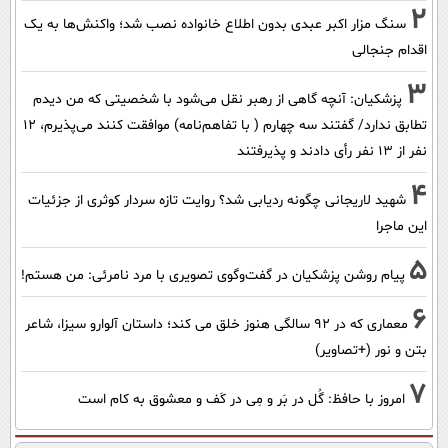
2
سنگ مزار اکبر عبدی بدون اطلاع خانواده نصب شد؛ واکنش‌ها به یک
اقدام جنجالی
3
پزشکیان‌: آنچه گاهی از رهبر نقل می‌شود با شخصیتی که من دیدم
تطابق ندارد/ گفتند سه چهارم ( با تفاهم‌نامه) موافقت کنند می‌پذیرم، 12
نفر از 13 نفر رأی دادند و پذیرفتند
4
شهید لاریجانی چگونه ردیابی شد؟ روایت تازه سردار کوثری از جزئیات
این ماجرا
5
پیام روشن پزشکیان در گفت‌و‌گوی تصویری با مرد نامرئی: من هستم!
6
معماری که در 92 سالگی هنوز خلق می کند؛ داستان آلوارو سیزا، شاعر
بتن و نور (+تصاویر)
7
امروز با حافظ: گُل در بَر و مِی در کَف و معشوق به کام است