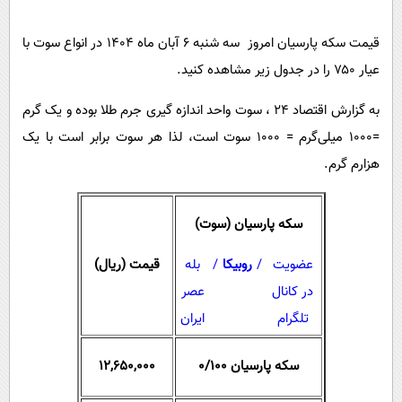
پیامک
سرگرمی
روانشناسی
قیمت سکه پارسیان امروز سه شنبه ۶ آبان ماه ۱۴۰۴ در انواع سوت با
فناوری
عیار ۷۵۰ را در جدول زیر مشاهده کنید.
آشپزی
گوناگون
دانلود
حوادث
به گزارش اقتصاد 24 ، سوت واحد اندازه گیری جرم طلا بوده و یک گرم
=۱۰۰۰ میلی‌گرم = ۱۰۰۰ سوت است، لذا هر سوت برابر است با یک
محیط زیست
هزارم گرم.
سلامت
فرهنگی
سکه پارسیان (سوت)
بین الملل
عضویت
/
روبیکا
/
بله
قیمت (ریال)
اجتماعی
در کانال
عصر
حیات وحش
تلگرام
ایران
سیاست خارجی
سکه پارسیان ۰/۱۰۰
12,650,000