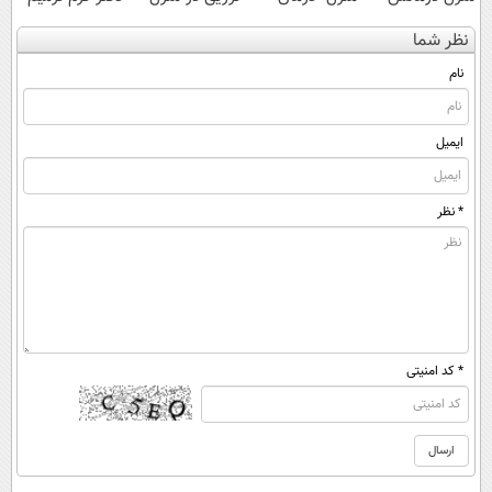
کن
کنی؟ (◂فیلم +
درمانش کن✅
کننده 23 روزه
نظر شما
(◀پرسش‌نامه)
◂پرسش‌نامه)
◀پرسش‌نامه پر
ساخت!
کن▶
نام
ایمیل
* نظر
* کد امنیتی