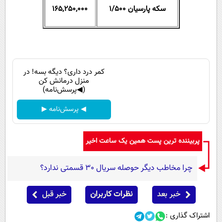
سکه پارسیان ۱/۵۰۰
165,250,000
کمر درد داری؟ دیگه بسه! در
منزل درمانش کن
(◀پرسش‌نامه)
◀ پرسش‌نامه ▶
پربیننده ترین پست همین یک ساعت اخیر
چرا مخاطب دیگر حوصله سریال 30 قسمتی ندارد؟
خبر بعد
نظرات کاربران
خبر قبل
اشتراک گذاری :