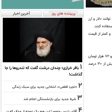
پربیننده های روز
آخرین اخبار
انند دلار و ارز
ستفاده کنند.
و کمتر از قیمت
به عنوان مثال به هنگام نگارش این مطلب، نرخ خرید و فروش دلار در سایت مرکز مبادله بانک مرکزی حدود 71 و 72 هزار تومان
اما قیمت واقعی و روز دلار حدود 106 و 107 هزار تومان است. یعنی فاصله 35 و 36 هزار تومانی که معادل بیش از 30 درصد
1
باقر خرازی؛ چندان درشت گفت که تندروها را جا
گذاشت!
2
«تجرد قطعی»، انتخابی جدید برای سبک زندگی
3
شرط جدید برای بازنشستگی اعلام شد
4
آقای رئیس جمهور! این هم یک نمونه از حذف که در