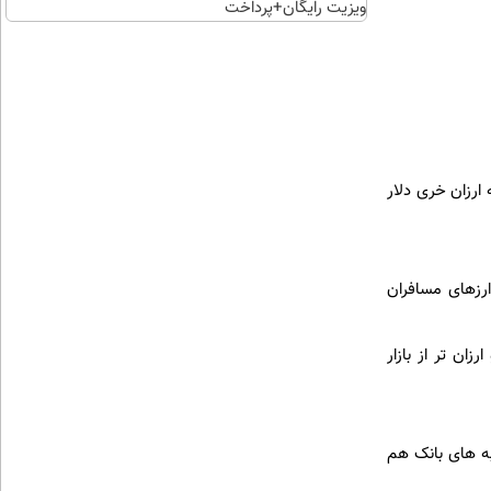
ویزیت رایگان+پرداخت
اقساطی😍
 ارزان خری دلار
ارزهای مسافران
ان تر از بازار
به های بانک هم