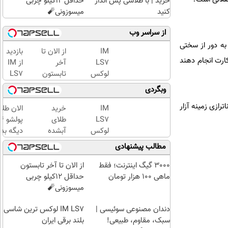
خرید | با طلاسی پس انداز
حداقل 12کیلو چربی
کنید
میسوزونی🧨
از سراسر وب
 به دور از سختی
IM
از الان تا
بازدید
ارت انجام دهند
LS7
آخر
از IM
لوکس
تابستون
LS7
ترین
حداقل
لوکس
وبگردی
شاسی
12کیلو
ترین
ازی زمینه آزار
بلند
چربی
شاسی
IM
خرید
الان طلا
برقی
میسوزونی
بلند
LS7
طلای
ایران
🧨
برقی
لوکس
آبشده
دیگه بده
ایران
ترین
حتی با
سرمایه‌گ
مطالب پیشنهادی
در
شاسی
۱۰۰هزارتومان
طلا با ا
باشگاه
بلند
بی‌بهره
3000 گیگ اینترنت؛ فقط
از الان تا آخر تابستون
انقلاب
برقی
ماهی 100 هزار تومان
حداقل 12کیلو چربی
ایران
میسوزونی🧨
دندان مصنوعی سوئیسی |
IM LS7 لوکس ترین شاسی
سبک، مقاوم، طبیعی!
بلند برقی ایران