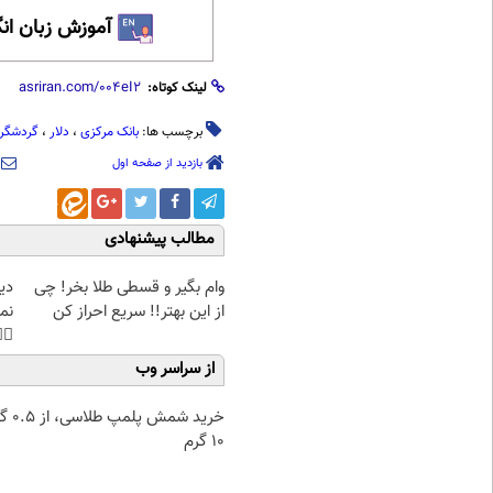
 زبان انگلیسی
لینک کوتاه:
ردشگران
،
دلار
،
بانک مرکزی
برچسب ها:
بازدید از صفحه اول
مطالب پیشنهادی
غت
وام بگیر و قسطی طلا بخر! چی
هی
از این بهتر!! سریع احراز کن
45%تخفیف
از سراسر وب
۰.۵ گرم تا
۱۰ گرم