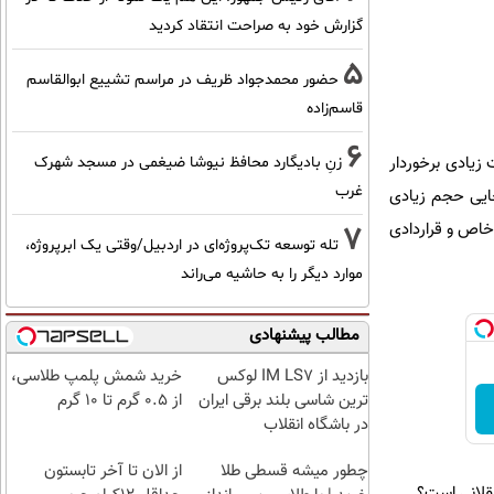
گزارش خود به صراحت انتقاد کردید
5
حضور محمدجواد ظریف در مراسم تشییع ابوالقاسم
قاسم‌زاده
6
 زیادی برخوردار
زنِ بادیگارد محافظ نیوشا ضیغمی در مسجد شهرک
غرب
جایی حجم زیادی
خاص و قراردادی
7
تله توسعه تک‌پروژه‌ای در اردبیل/وقتی یک ابرپروژه،
موارد دیگر را به حاشیه می‌راند
مطالب پیشنهادی
بازدید از IM LS7 لوکس
خرید شمش پلمپ طلاسی،
ترین شاسی بلند برقی ایران
از ۰.۵ گرم تا ۱۰ گرم
در باشگاه انقلاب
چطور میشه قسطی طلا
از الان تا آخر تابستون
عقلانی است؟