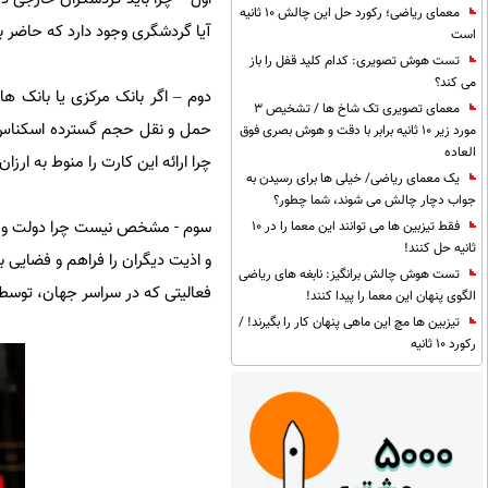
معمای ریاضی؛ رکورد حل این چالش 10 ثانیه
آیا گردشگری وجود دارد که حاضر ب
است
تست هوش تصویری: کدام کلید قفل را باز
می کند؟
دوم – اگر بانک مرکزی یا بانک های 
معمای تصویری تک شاخ ها / تشخیص 3
حمل و نقل حجم گسترده اسکناس، ب
مورد زیر 10 ثانیه برابر با دقت و هوش بصری فوق
العاده
چرا ارائه این کارت را منوط به ارز
یک معمای ریاضی/ خیلی ها برای رسیدن به
جواب دچار چالش می شوند، شما چطور؟
سوم - مشخص نیست چرا دولت و بانک
فقط تیزبین ها می توانند این معما را در 10
ثانیه حل کنند!
و اذیت دیگران را فراهم و فضایی ب
تست هوش چالش برانگیز: نابغه های ریاضی
فعالیتی که در سراسر جهان، توسط ص
الگوی پنهان این معما را پیدا کنند!
تیزبین ها مچ این ماهی پنهان کار را بگیرند! /
رکورد 10 ثانیه