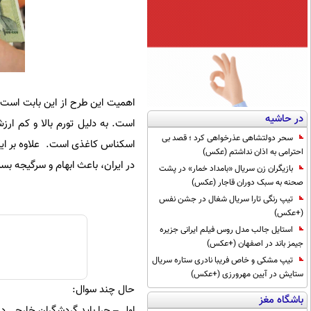
اهمیت این طرح از این بابت است ک
در حاشیه
است. به دلیل تورم بالا و کم ار
سحر دولتشاهی عذرخواهی کرد ؛ قصد بی
اسکناس کاغذی است. علاوه بر این،
احترامی به اذان نداشتم (عکس)
در ایران، باعث ابهام و سرگیجه ب
بازیگران زن سریال «بامداد خمار» در پشت
صحنه به سبک دوران قاجار (عکس)
تیپ رنگی تارا سریال شغال در جشن نفس
(+عکس)
استایل جالب مدل روس فیلم ایرانی جزیره
جیمز باند در اصفهان (+عکس)
تیپ مشکی و خاص فریبا نادری ستاره سریال
ستایش در آیین مهرورزی (+عکس)
حال چند سوال:
باشگاه مغز
اول – چرا باید گردشگران خارجی دلا