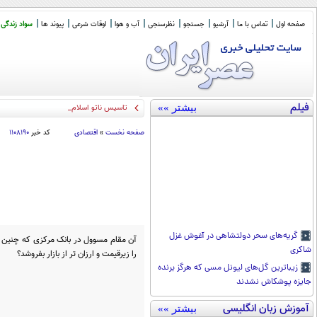
صفحه اول
تماس با ما
آرشیو
جستجو
نظرسنجی
آب و هوا
اوقات شرعی
پیوند ها
سواد زندگی
فیلم
بیشتر »»
تاسیس ناتو اسلامی توسط عربستان سعود
صفحه نخست
»
اقتصادی
کد خبر
۱۱۰۸۱۹۰
گریه‌های سحر دولتشاهی در آغوش غزل
آن مقام مسوول در بانک مرکزی که چنین
شاکری
را زیرقیمت و ارزان تر از بازار بفروشد؟
زیباترین گل‌های لیونل مسی که هرگز برنده
جایزه پوشکاش نشدند
آموزش زبان انگلیسی
بیشتر »»