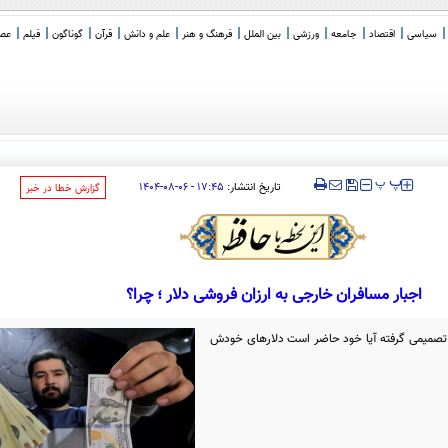
سیاسی
اقتصاد
جامعه
ورزشی
بین الملل
فرهنگ و هنر
علم و دانش
قرآن
گوناگون
فیلم
عصر 
ی،
_
‍‍‍ پ
پ
تاریخ انتشار:
۱۷:۴۵ - ۰۶-۰۸-۱۴۰۴
‌گزارش خطا در خبر
اجبار مسافران خارجی به ارزان فروشی دلار ؛ چرا؟
 تصمیمی گرفته آیا خود حاضر است دلارهای خودش