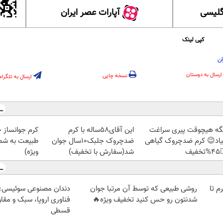
آپارات عصر ایران
آموزش
کپی لینک
گ
ارسال به دوستان
نسخه چاپی
ارسال به تلگرام
ز جلبک، هدیه
این آقای58ساله با کرم
دیگه هیچوقت پیری سرا
رید با تخفیف
ضدچروک جلبک10سال جوان
نمیاد😉 کرم ضدچروک گیا
ویژه)
شد(سفارش با تخفیف)
👈
وعی سوئیسی: جدیدترین
روشی طبیعی که توسط آن مرتبا جوان
خرید شمش پلمپ طلاسی، از 
ا، سبک و مقاوم | پرداخت
شدنتون رو حس کنید تخفیف ویژه🔥
قسطی