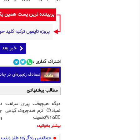
پربیننده ترین پست همین ی
پروژه تایفون ترکیه کلید خو
خبر بعد
اشتراک گذاری :
تصادف زنجیره‌ای در جاده سلماس -
مطالب پیشنهادی
دیگه هیچوقت پیری سراغت
د
نمیاد😉 کرم ضدچروک گیاهی
ج
👈🏻45%تخفیف
و 
بیشتر بخوانید:
«مقدس زدگی»؛ طنز زینب 